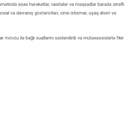
amətində əsas hərəkətlər, vasitələr və məqsədlər barədə ətraflı
osial və davranış göstəriciləri, cinsi istismar, uşaq alveri və
ılar mövzu ilə bağlı suallarını səsləndirib və mütəxəssislərlə fikir