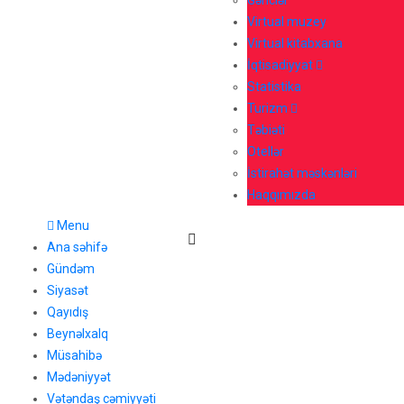
Gənclər
Virtual muzey
Virtual kitabxana
İqtisadiyyat
Statistika
Turizm
Təbiəti
Otellər
İstirahət məskənləri
Haqqımızda
Menu
Ana səhifə
Gündəm
Siyasət
Qayıdış
Beynəlxalq
Müsahibə
Mədəniyyət
Vətəndaş cəmiyyəti