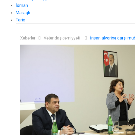
İdman
Maraqlı
Tarix
Xəbərlər
Vətəndaş cəmiyyəti
İnsan alverinə qarşı müba