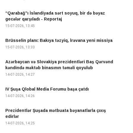
“Qarabağ”ı İslandiyada sərt soyuq, bir də bəyaz
gecələr qarşıladı - Reportaj
15-07-2026, 13:45
Brüsselin planı: Bakıya təzyiq, İrəvana yeni missiya
15-07-2026, 13:33
Azərbaycan və Slovakiya prezidentləri Baş Qərvənd
kəndində məktəb binasının təməli qoyulub
14-07-2026, 14:27
IV Şuşa Qlobal Media Forumu başa çatdı
14-07-2026, 14:26
Prezidentlər Şuşada mətbuata bəyanatlarla çıxış
edirlər
14-07-2026, 14:25