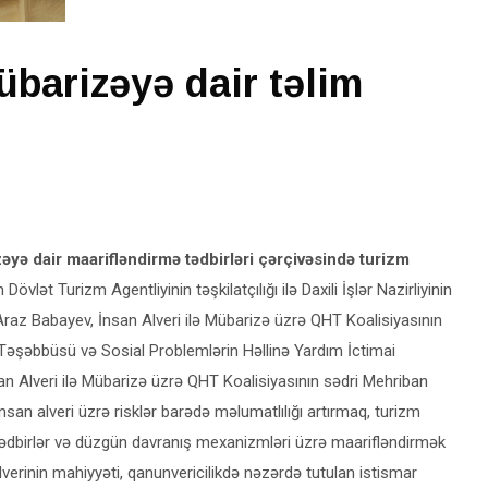
übarizəyə dair təlim
əyə dair maarifləndirmə tədbirləri çərçivəsində turizm
 Dövlət Turizm Agentliyinin təşkilatçılığı ilə Daxili İşlər Nazirliyinin
raz Babayev, İnsan Alveri ilə Mübarizə üzrə QHT Koalisiyasının
Təşəbbüsü və Sosial Problemlərin Həllinə Yardım İctimai
nsan Alveri ilə Mübarizə üzrə QHT Koalisiyasının sədri Mehriban
nsan alveri üzrə risklər barədə məlumatlılığı artırmaq, turizm
tədbirlər və düzgün davranış mexanizmləri üzrə maarifləndirmək
alverinin mahiyyəti, qanunvericilikdə nəzərdə tutulan istismar