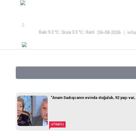
Sayt Azərbaycan Respublikası Qeyri-Hökumət Təşkilatlarına Döv
Bakı 9.2 ℃; Şuşa 3.5 ℃; Xankəndi 2 ℃;
06-08-2026
inf
“Anam Sadıqcanın evində doğulub, 92 yaşı var, 
ƏTRAFLI