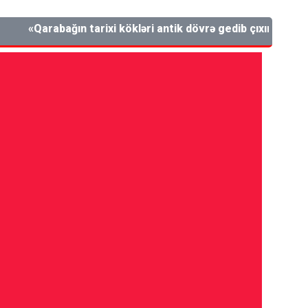
«Qarabağın tarixi kökləri antik dövrə gedib çıxır. Bu, Azərb