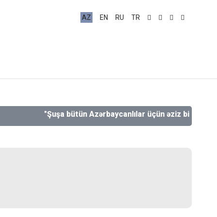
AZ
EN
RU
TR
"Şuşa bütün Azərbaycanlılar üçün əziz bir şəhərdir, əzi