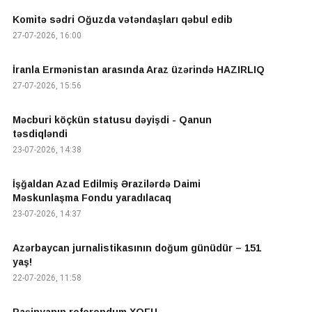
Komitə sədri Oğuzda vətəndaşları qəbul edib
27-07-2026, 16:00
İranla Ermənistan arasında Araz üzərində HAZIRLIQ
27-07-2026, 15:56
Məcburi köçkün statusu dəyişdi - Qanun
təsdiqləndi
23-07-2026, 14:38
İşğaldan Azad Edilmiş Ərazilərdə Daimi
Məskunlaşma Fondu yaradılacaq
23-07-2026, 14:37
Azərbaycan jurnalistikasının doğum günüdür – 151
yaş!
22-07-2026, 11:58