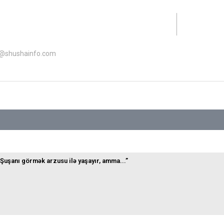
lət Dəstəyi Agentliyinin maliyyə dəstəyi ilə hazırlanıb.
o@shushainfo.com
Şuşanı görmək arzusu ilə yaşayır, amma...”