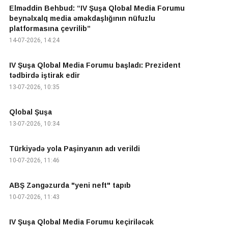
Elməddin Behbud: “IV Şuşa Qlobal Media Forumu
beynəlxalq media əməkdaşlığının nüfuzlu
platformasına çevrilib”
14-07-2026, 14:24
IV Şuşa Qlobal Media Forumu başladı: Prezident
tədbirdə iştirak edir
13-07-2026, 10:35
Qlobal Şuşa
13-07-2026, 10:34
Türkiyədə yola Paşinyanın adı verildi
10-07-2026, 11:46
ABŞ Zəngəzurda "yeni neft" tapıb
10-07-2026, 11:43
IV Şuşa Qlobal Media Forumu keçiriləcək