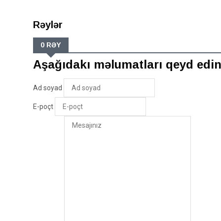
Rəylər
0 RƏY
Aşağıdakı məlumatları qeyd edi
Ad soyad
E-poçt