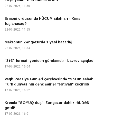
Paşinyanın referendum XOFU
22-07-2026, 11:56
Erməni ordusunda HÜCUM silahları - Kimə
tuşlanacaq?
22-07-2026, 11:55
Makronun Zəngəzurda siyasi bazarlığı
22-07-2026, 11:54
“3+3” formatı yenidən gündəmdə - Lavrov açıqladı
17-07-2026, 16:04
Vaqif Poeziya Günləri çərçivəsində "Sözün sabahı:
Türk dünyasının gənc şairlər festivalı" keçirilib
17-07-2026, 16:02
Kremlə “SOYUQ duş”: Zəngəzur dəhlizi ƏLDƏN
getdi!
17-07-2026, 16:01