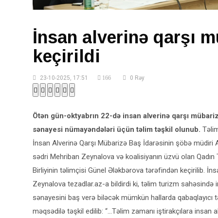
İnsan alverinə qarşı m
keçirildi
23-10-2025, 17:51
166
0 Rəy
Ötən gün-oktyabrın 22-də insan alverinə qarşı mübariz
sənayesi nümayəndələri üçün təlim təşkil olunub.
Təlim
İnsan Alverinə Qarşı Mübarizə Baş İdarəsinin şöbə müdiri A
sədri Mehriban Zeynalova və koalisiyanın üzvü olan Qadın 
Birliyinin təlimçisi Günel Ələkbərova tərəfindən keçirilib. İ
Zeynalova tezadlar.az-a bildirdi ki, təlim turizm sahəsində i
sənayesini baş verə biləcək mümkün hallarda qabaqlayıcı 
məqsədilə təşkil edilib: “…Təlim zamanı iştirakçılara insan 