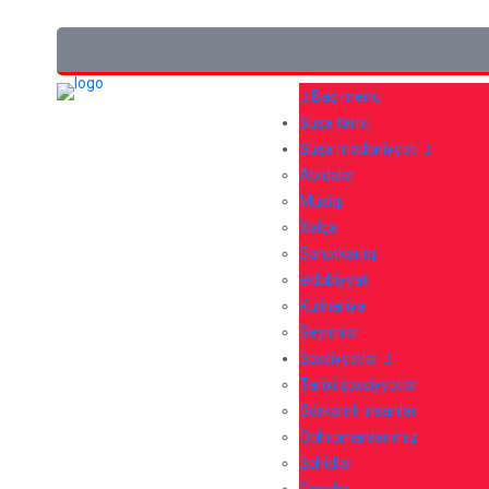
Baş menu
Şuşa tarixi
Şuşa mədəniyyəti
Abidələr
Musiqi
Xalça
Sənətkarlıq
Ədəbiyyat
Kulinariya
Geyimlər
Şəxsiyyətlər
Tarixi şəxsiyyətlər
Görkəmli insanlar
Qəhrəmanlarımız
Şəhidlər