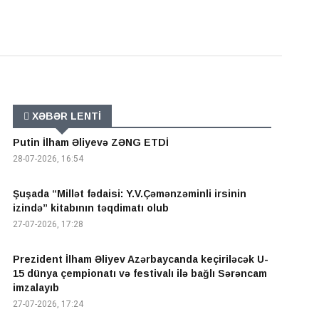
XƏBƏR LENTİ
Putin İlham Əliyevə ZƏNG ETDİ
28-07-2026, 16:54
Şuşada “Millət fədaisi: Y.V.Çəmənzəminli irsinin
izində” kitabının təqdimatı olub
27-07-2026, 17:28
Prezident İlham Əliyev Azərbaycanda keçiriləcək U-
15 dünya çempionatı və festivalı ilə bağlı Sərəncam
imzalayıb
27-07-2026, 17:24