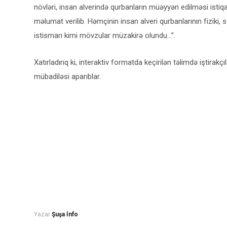
növləri, insan alverində qurbanların müəyyən edilməsi istiq
məlumat verilib. Həmçinin insan alveri qurbanlarının fiziki, s
istismarı kimi mövzular müzakirə olundu…”.
Xatırladırıq ki, interaktiv formatda keçirilən təlimdə iştirakç
mübadiləsi aparıblar.
Yazar
Şuşa İnfo