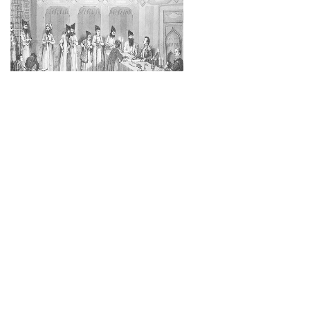
Туркменчай и армяне
15-12-2022, 13:07
0
88
ПОДРОБНЕЕ