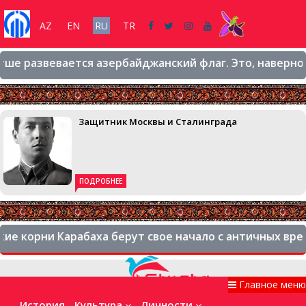
AZ
EN
RU
TR
звевается азербайджанский флаг. Это, наверное, сам
Защитник Москвы и Сталинграда
ПОДРОБНЕЕ
ни Карабаха берут свое начало с античных времен. Эт
Главное меню
История
Культура
Личности