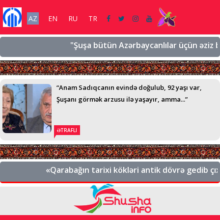
AZ
EN
RU
TR
"Şuşa bütün Azərbaycanlılar üçün əziz bir 
“Anam Sadıqcanın evində doğulub, 92 yaşı var,
Şuşanı görmək arzusu ilə yaşayır, amma...”
ƏTRAFLI
«Qarabağın tarixi kökləri antik dövrə gedib çıxı