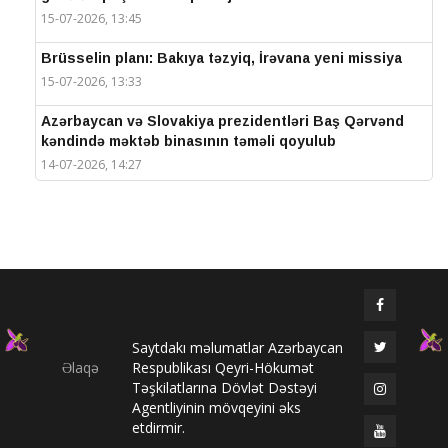
15-07-2026, 13:45
Brüsselin planı: Bakıya təzyiq, İrəvana yeni missiya
15-07-2026, 13:33
Azərbaycan və Slovakiya prezidentləri Baş Qərvənd
kəndində məktəb binasının təməli qoyulub
14-07-2026, 14:27
IV Şuşa Qlobal Media Forumu başa çatdı
14-07-2026, 14:26
Prezidentlər Şuşada mətbuata bəyanatlarla çıxış
edirlər
14-07-2026, 14:25
Saytdakı məlumatlar Azərbaycan
Elməddin Behbud: “IV Şuşa Qlobal Media Forumu
Əlaqə
Respublikası Qeyri-Hökumət
beynəlxalq media əməkdaşlığının nüfuzlu
Təşkilatlarına Dövlət Dəstəyi
platformasına çevrilib”
Agentliyinin mövqeyini əks
14-07-2026, 14:24
etdirmir.