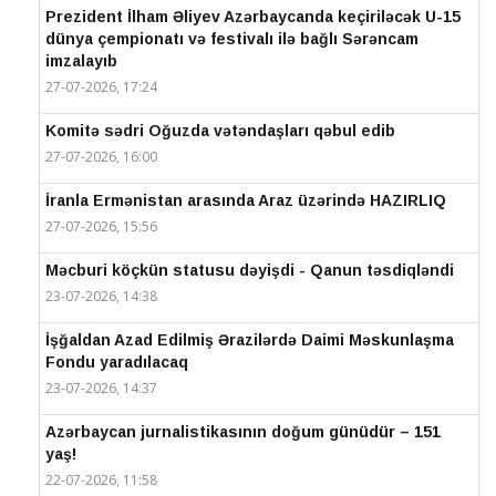
Prezident İlham Əliyev Azərbaycanda keçiriləcək U-15
dünya çempionatı və festivalı ilə bağlı Sərəncam
imzalayıb
27-07-2026, 17:24
Komitə sədri Oğuzda vətəndaşları qəbul edib
27-07-2026, 16:00
İranla Ermənistan arasında Araz üzərində HAZIRLIQ
27-07-2026, 15:56
Məcburi köçkün statusu dəyişdi - Qanun təsdiqləndi
23-07-2026, 14:38
İşğaldan Azad Edilmiş Ərazilərdə Daimi Məskunlaşma
Fondu yaradılacaq
23-07-2026, 14:37
Azərbaycan jurnalistikasının doğum günüdür – 151
yaş!
22-07-2026, 11:58