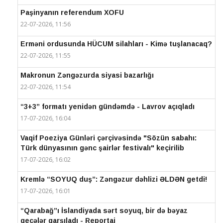
Paşinyanın referendum XOFU
22-07-2026, 11:56
Erməni ordusunda HÜCUM silahları - Kimə tuşlanacaq?
22-07-2026, 11:55
Makronun Zəngəzurda siyasi bazarlığı
22-07-2026, 11:54
“3+3” formatı yenidən gündəmdə - Lavrov açıqladı
17-07-2026, 16:04
Vaqif Poeziya Günləri çərçivəsində "Sözün sabahı:
Türk dünyasının gənc şairlər festivalı" keçirilib
17-07-2026, 16:02
Kremlə “SOYUQ duş”: Zəngəzur dəhlizi ƏLDƏN getdi!
17-07-2026, 16:01
“Qarabağ”ı İslandiyada sərt soyuq, bir də bəyaz
gecələr qarşıladı - Reportaj