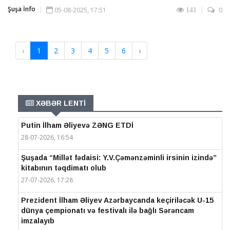
Şuşa İnfo
05-08-2025, 17:51
0
141
‹
1
2
3
4
5
6
›
XƏBƏR LENTİ
Putin İlham Əliyevə ZƏNG ETDİ
28-07-2026, 16:54
Şuşada “Millət fədaisi: Y.V.Çəmənzəminli irsinin izində”
kitabının təqdimatı olub
27-07-2026, 17:28
Prezident İlham Əliyev Azərbaycanda keçiriləcək U-15
dünya çempionatı və festivalı ilə bağlı Sərəncam
imzalayıb