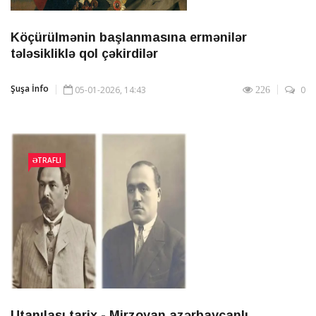
Köçürülmənin başlanmasına ermənilər
tələsikliklə qol çəkirdilər
Şuşa İnfo
05-01-2026, 14:43
0
226
ƏTRAFLI
Utanılası tarix - Mirzoyan azərbaycanlı