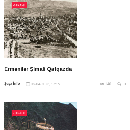
ƏTRAFLI
Ermənilər Şimali Qafqazda
Şuşa İnfo
06-04-2026, 12:15
0
140
ƏTRAFLI