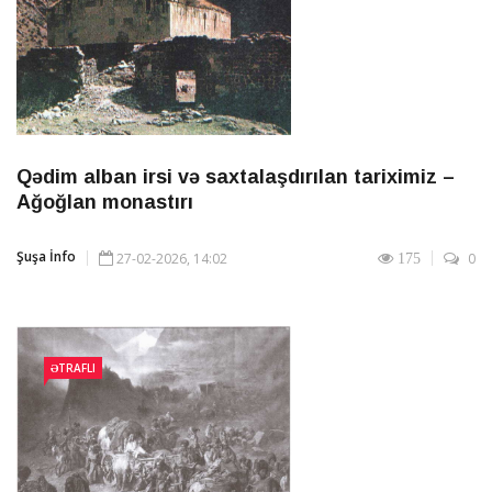
Qədim alban irsi və saxtalaşdırılan tariximiz –
Ağoğlan monastırı
Şuşa İnfo
27-02-2026, 14:02
0
175
ƏTRAFLI