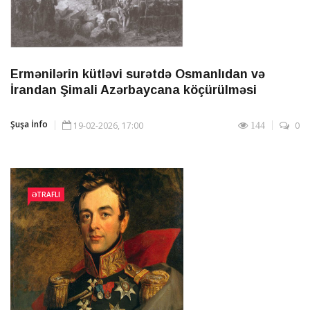
Ermənilərin kütləvi surətdə Osmanlıdan və
İrandan Şimali Azərbaycana köçürülməsi
Şuşa İnfo
19-02-2026, 17:00
0
144
ƏTRAFLI