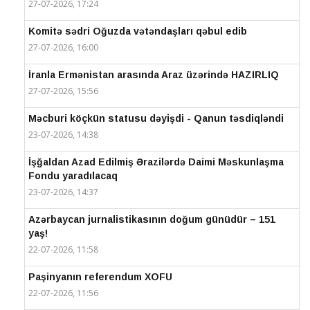
27-07-2026, 17:24
Komitə sədri Oğuzda vətəndaşları qəbul edib
27-07-2026, 16:00
İranla Ermənistan arasında Araz üzərində HAZIRLIQ
27-07-2026, 15:56
Məcburi köçkün statusu dəyişdi - Qanun təsdiqləndi
23-07-2026, 14:38
İşğaldan Azad Edilmiş Ərazilərdə Daimi Məskunlaşma
Fondu yaradılacaq
23-07-2026, 14:37
Azərbaycan jurnalistikasının doğum günüdür – 151
yaş!
22-07-2026, 11:58
Paşinyanın referendum XOFU
22-07-2026, 11:56