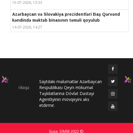
15-07-2026, 13:33
Azərbaycan və Slovakiya prezidentləri Baş Qərvənd
kəndində məktəb binasının təməli qoyulub
14-07-2026, 14:27
IV Şuşa Qlobal Media Forumu başa çatdı
14-07-2026, 14:26
Prezidentlər Şuşada mətbuata bəyanatlarla çıxış
edirlər
14-07-2026, 14:25
Saytdakı məlumatlar Azərbaycan
Elməddin Behbud: “IV Şuşa Qlobal Media Forumu
Əlaqə
Respublikası Qeyri-Hökumət
beynəlxalq media əməkdaşlığının nüfuzlu
Təşkilatlarına Dövlət Dəstəyi
platformasına çevrilib”
Agentliyinin mövqeyini əks
14-07-2026, 14:24
etdirmir.
IV Şuşa Qlobal Media Forumu başladı: Prezident
tədbirdə iştirak edir
13-07-2026, 10:35
Şuşa, SİMİB
2022 ©
.