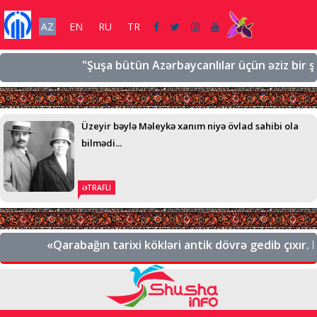
AZ
EN
RU
TR
"Şuşa bütün Azərbaycanlılar üçün əziz bir şəhərdi
Üzeyir bəylə Məleykə xanım niyə övlad sahibi ola
bilmədi...
ƏTRAFLI
«Qarabağın tarixi kökləri antik dövrə gedib çıxır. Bu,