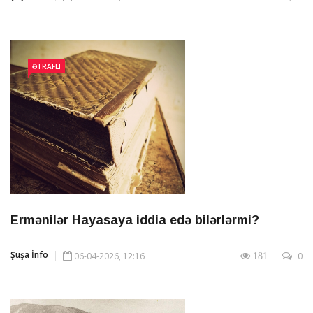
ƏTRAFLI
Ermənilər Hayasaya iddia edə bilərlərmi?
Şuşa İnfo
06-04-2026, 12:16
0
181