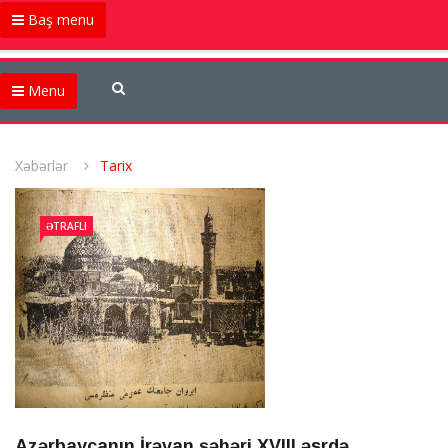
Baş menu
Menu
Xəbərlər
Tarix
ƏTRAFLI
Azərbaycanın İrəvan şəhəri XVIII əsrdə