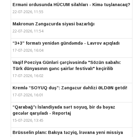
Erməni ordusunda HÜCUM silahları - Kimə tuşlanacaq?
22-07-2026, 11:55
Makronun Zəngəzurda siyasi bazarlığı
22-07-2026, 11:54
“3+3” formatı yenidən gündəmdə - Lavrov açıqladı
17-07-2026, 16:04
Vaqif Poeziya Günləri çərçivəsində "Sözün sabahı:
Türk dünyasının gənc şairlər festivalı" keçirilib
17-07-2026, 16:02
Kremlə “SOYUQ duş”: Zəngəzur dəhlizi ƏLDƏN getdi!
17-07-2026, 16:01
“Qarabağ”ı İslandiyada sərt soyuq, bir də bəyaz
gecələr qarşıladı - Reportaj
15-07-2026, 13:45
Brüsselin planı: Bakıya təzyiq, İrəvana yeni missiya