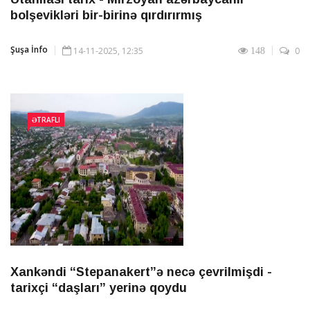
bolşevikləri bir-birinə qırdırırmış
Şuşa İnfo
14-11-2025, 12:35
0
148
ƏTRAFLI
Xankəndi “Stepanakert”ə necə çevrilmişdi -
tarixçi “daşları” yerinə qoydu