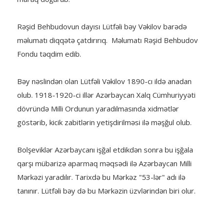
Rəşid Behbudovun dayısı Lütfəli bəy Vəkilov barədə
məlumatı diqqətə çatdırırıq. Məlumatı Rəşid Behbudov
Fondu təqdim edib.
Bəy nəslindən olan Lütfəli Vəkilov 1890-cı ildə anadan
olub. 1918-1920-ci illər Azərbaycan Xalq Cümhuriyyəti
dövründə Milli Ordunun yaradılmasında xidmətlər
göstərib, kicik zabitlərin yetişdirilməsi ilə məşğul olub.
Bolşeviklər Azərbaycanı işğal etdikdən sonra bu işğala
qarşı mübarizə aparmaq məqsədi ilə Azərbaycan Milli
Mərkəzi yaradılır. Tarixdə bu Mərkəz "53-lər" adı ilə
tanınır. Lütfəli bəy də bu Mərkəzin üzvlərindən biri olur.