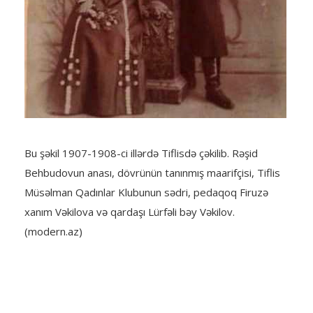
Bu şəkil 1907-1908-ci illərdə Tiflisdə çəkilib. Rəşid
Behbudovun anası, dövrünün tanınmış maarifçisi, Tiflis
Müsəlman Qadınlar Klubunun sədri, pedaqoq Firuzə
xanım Vəkilova və qardaşı Lürfəli bəy Vəkilov.
(modern.az)