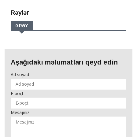
Rəylər
0 RƏY
Aşağıdakı məlumatları qeyd edin
Ad soyad
E-poçt
Mesajınız