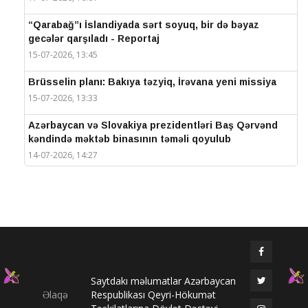
“Qarabağ”ı İslandiyada sərt soyuq, bir də bəyaz
gecələr qarşıladı - Reportaj
15-07-2026, 13:45
Brüsselin planı: Bakıya təzyiq, İrəvana yeni missiya
15-07-2026, 13:33
Azərbaycan və Slovakiya prezidentləri Baş Qərvənd
kəndində məktəb binasının təməli qoyulub
14-07-2026, 14:27
IV Şuşa Qlobal Media Forumu başa çatdı
14-07-2026, 14:26
Prezidentlər Şuşada mətbuata bəyanatlarla çıxış
edirlər
14-07-2026, 14:25
Saytdakı məlumatlar Azərbaycan
Elməddin Behbud: “IV Şuşa Qlobal Media Forumu
Əlaqə
Respublikası Qeyri-Hökumət
beynəlxalq media əməkdaşlığının nüfuzlu