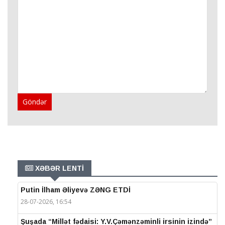
Göndər
XƏBƏR LENTİ
Putin İlham Əliyevə ZƏNG ETDİ
28-07-2026, 16:54
Şuşada “Millət fədaisi: Y.V.Çəmənzəminli irsinin izində”