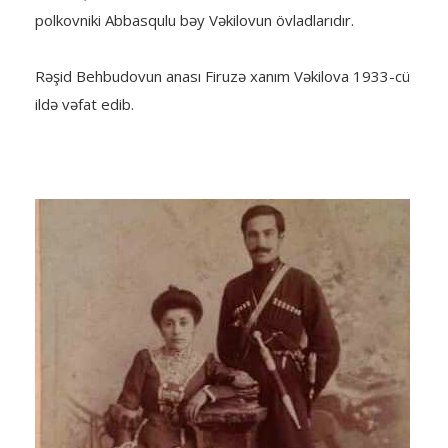
polkovniki Abbasqulu bəy Vəkilovun övladlarıdır.
Rəşid Behbudovun anası Firuzə xanım Vəkilova 1933-cü
ildə vəfat edib.