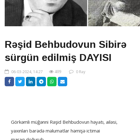
Rəşid Behbudovun Sibirə
sürgün edilmiş DAYISI
06-03-2024, 14:27
0 Rəy
409
Görkəmli müğənni Rəşid Behbudovun həyatı, ailəsi,
yaxınları barədə məlumatlar həmişə ictimai
maraq doğurub.