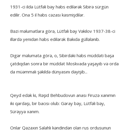
1931-ci ildə Lütfəli bəy həbs edilərək Sibirə sürgün
edilir. Ona 5 il həbs cəzası kəsmişdilər.
Bəzi məlumatlara görə, Lütfəli bəy Vəkilov 1937-38-ci
illərdə yenidən həbs edilərək Bakıda güllələnib.
Digər məlumata görə, o, Sibirdəki həbs müddəti başa
çatdıqdan sonra bir müddət Moskvada yaşayıb və orda
da müəmmalı şəkildə dünyasını dəyişib...
Qeyd edək ki, Rəşid Behbudovun anası Firuzə xanımın
iki qardaşı, bir bacısı olub: Gəray bəy, Lütfəli bəy,
Sürəyya xanım.
Onlar Qazaxın Salahlı kəndindən olan rus ordusunun