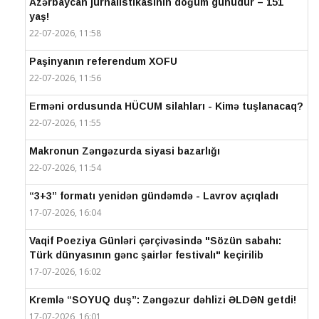
Azərbaycan jurnalistikasının doğum günüdür – 151
yaş!
22-07-2026, 11:58
Paşinyanın referendum XOFU
22-07-2026, 11:56
Erməni ordusunda HÜCUM silahları - Kimə tuşlanacaq?
22-07-2026, 11:55
Makronun Zəngəzurda siyasi bazarlığı
22-07-2026, 11:54
“3+3” formatı yenidən gündəmdə - Lavrov açıqladı
17-07-2026, 16:04
Vaqif Poeziya Günləri çərçivəsində "Sözün sabahı:
Türk dünyasının gənc şairlər festivalı" keçirilib
17-07-2026, 16:02
Kremlə “SOYUQ duş”: Zəngəzur dəhlizi ƏLDƏN getdi!
17-07-2026, 16:01