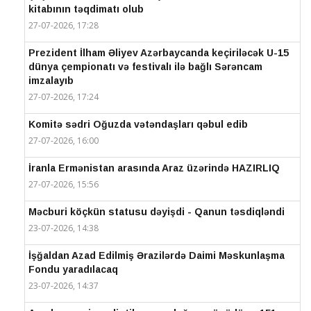
kitabının təqdimatı olub
27-07-2026, 17:28
Prezident İlham Əliyev Azərbaycanda keçiriləcək U-15
dünya çempionatı və festivalı ilə bağlı Sərəncam
imzalayıb
27-07-2026, 17:24
Komitə sədri Oğuzda vətəndaşları qəbul edib
27-07-2026, 16:00
İranla Ermənistan arasında Araz üzərində HAZIRLIQ
27-07-2026, 15:56
Məcburi köçkün statusu dəyişdi - Qanun təsdiqləndi
23-07-2026, 14:38
İşğaldan Azad Edilmiş Ərazilərdə Daimi Məskunlaşma
Fondu yaradılacaq
23-07-2026, 14:37