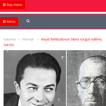
Baş menu
Menu
Xəbərlər
Maraqlı
Rəşid Behbudovun Sibirə sürgün edilmiş
DAYISI