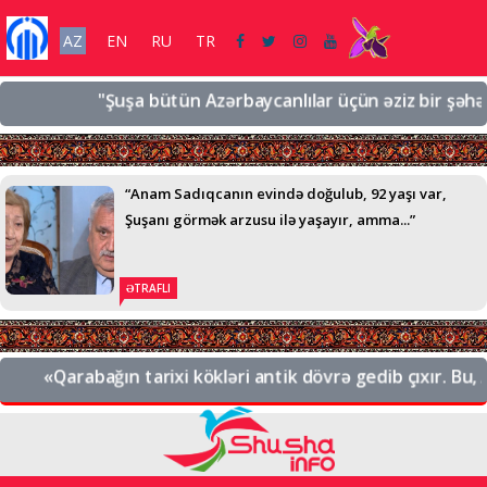
AZ
EN
RU
TR
"Şuşa bütün Azərbaycanlılar üçün əziz bir şəhərdir, 
“Anam Sadıqcanın evində doğulub, 92 yaşı var,
Şuşanı görmək arzusu ilə yaşayır, amma...”
ƏTRAFLI
«Qarabağın tarixi kökləri antik dövrə gedib çıxır. Bu, Az