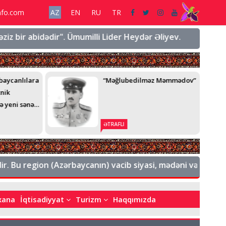
nfo.com
AZ
EN
RU
TR
z bir abidədir". Ümumilli Lider Heydər Əliyev.
"Şuşanın
baycanlılara
“Məğlubedilməz Məmmədov”
tnik
ə yeni sənəd
İKALI
ƏTRAFLI
EQRAMI
. Bu region (Azərbaycanın) vacib siyasi, mədəni və mənəvi mə
bxana
İqtisadiyyat
Turizm
Haqqımızda