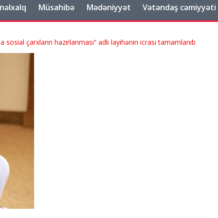
nəlxalq
Müsahibə
Mədəniyyət
Vətəndaş cəmiyyəti
da sosial çarxların hazırlanması” adlı layihənin icrası tamamlanıb