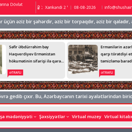
arına Dövlət
ı 9.2 ℃; Şuşa 3.5 ℃; Xankəndi 2 ℃;
08-08-2026
info@shushai
n əziz bir şəhərdir, əziz bir torpaqdır, əziz bir qaladır, əzi
Səfir Əbdürrəhim bəy
Ermənilərin azər
Haqverdiyev Ermənistan
qarşı törətdiyi e
hökumətinin sifarişi ilə qarət
təmizləmə barəd
edilmişdi
üzə çıxıb - AMER
ƏTRAFLI
ƏTRAFLI
GENERALIN TEL
 gedib çıxır. Bu, Azərbaycanın tarixi əyalətlərindən biridir
şa mədəniyyəti
Şəxsiyyətlər
Virtual muzey
Virtual kita