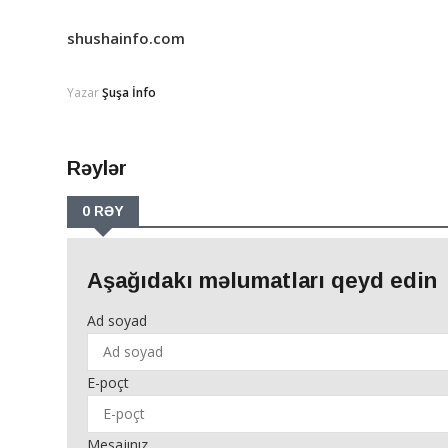
shushainfo.com
Yazar
Şuşa İnfo
Rəylər
0 RƏY
Aşağıdakı məlumatları qeyd edin
Ad soyad
E-poçt
Mesajınız