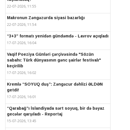
22-07-2026, 11:55
Makronun Zəngəzurda siyasi bazarlığı
22-07-2026, 11:54
“3+3” formatı yenidən gündəmdə - Lavrov açıqladı
17-07-2026, 16:04
Vaqif Poeziya Günləri çərçivəsində "Sözün
sabahı: Türk dünyasının gənc şairlər festivalı"
keçirilib
17-07-2026, 16:02
Kremlə “SOYUQ duş”: Zəngəzur dəhlizi ƏLDƏN
getdi!
17-07-2026, 16:01
“Qarabağ”ı İslandiyada sərt soyuq, bir də bəyaz
gecələr qarşıladı - Reportaj
15-07-2026, 13:45