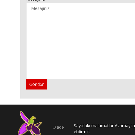
Göndər
Saytdakı məlumatlar Azərbaycan
Əlaqə
etdirmir.