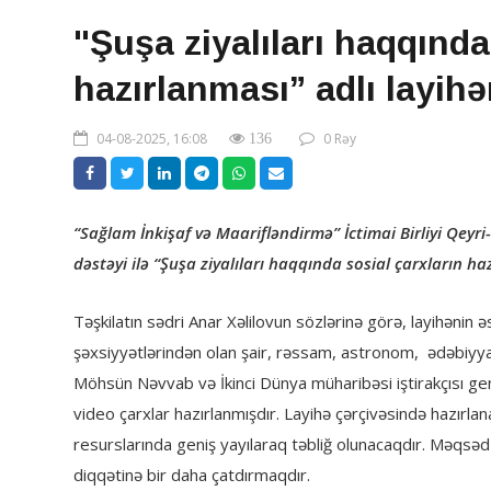
"Şuşa ziyalıları haqqında
hazırlanması” adlı layih
04-08-2025, 16:08
0 Rəy
136
“Sağlam İnkişaf və Maarifləndirmə” İctimai Birliyi Qeyr
dəstəyi ilə “Şuşa ziyalıları haqqında sosial çarxların ha
Təşkilatın sədri Anar Xəlilovun sözlərinə görə, layihənin
şəxsiyyətlərindən olan şair, rəssam, astronom, ədəbiyya
Möhsün Nəvvab və İkinci Dünya müharibəsi iştirakçısı ge
video çarxlar hazırlanmışdır. Layihə çərçivəsində hazırla
resurslarında geniş yayılaraq təbliğ olunacaqdır. Məqsəd 
diqqətinə bir daha çatdırmaqdır.