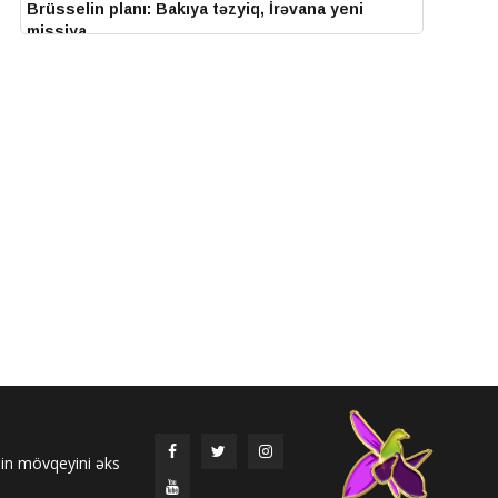
Brüsselin planı: Bakıya təzyiq, İrəvana yeni
missiya
15-07-2026, 13:33
Azərbaycan və Slovakiya prezidentləri Baş
Qərvənd kəndində məktəb binasının təməli
qoyulub
14-07-2026, 14:27
IV Şuşa Qlobal Media Forumu başa çatdı
14-07-2026, 14:26
Prezidentlər Şuşada mətbuata bəyanatlarla çıxış
edirlər
14-07-2026, 14:25
Elməddin Behbud: “IV Şuşa Qlobal Media Forumu
beynəlxalq media əməkdaşlığının nüfuzlu
platformasına çevrilib”
14-07-2026, 14:24
nin mövqeyini əks
IV Şuşa Qlobal Media Forumu başladı: Prezident