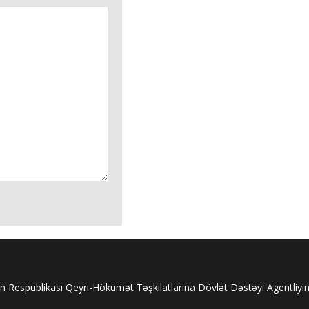
 Respublikası Qeyri-Hökumət Təşkilatlarına Dövlət Dəstəyi Agentliyi