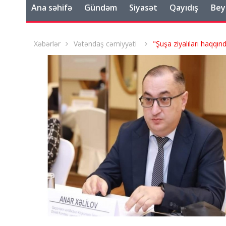
Ana səhifə
Gündəm
Siyasət
Qayıdış
Bey
Xəbərlər
Vətəndaş cəmiyyəti
"Şuşa ziyalıları haqqın