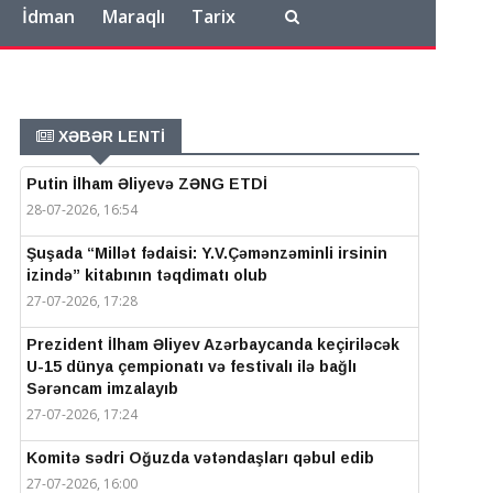
İdman
Maraqlı
Tarix
XƏBƏR LENTİ
Putin İlham Əliyevə ZƏNG ETDİ
28-07-2026, 16:54
Şuşada “Millət fədaisi: Y.V.Çəmənzəminli irsinin
izində” kitabının təqdimatı olub
27-07-2026, 17:28
Prezident İlham Əliyev Azərbaycanda keçiriləcək
U-15 dünya çempionatı və festivalı ilə bağlı
Sərəncam imzalayıb
27-07-2026, 17:24
Komitə sədri Oğuzda vətəndaşları qəbul edib
27-07-2026, 16:00