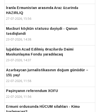
İranla Ermənistan arasında Araz üzərində
HAZIRLIQ
27-07-2026, 15:56
Məcburi köçkün statusu dəyişdi - Qanun
təsdiqləndi
23-07-2026, 14:38
İşğaldan Azad Edilmiş Ərazilərdə Daimi
Məskunlaşma Fondu yaradılacaq
23-07-2026, 14:37
Azərbaycan jurnalistikasının doğum günüdür –
151 yaş!
22-07-2026, 11:58
Paşinyanın referendum XOFU
22-07-2026, 11:56
Erməni ordusunda HÜCUM silahları - Kimə
tuşlanacaq?