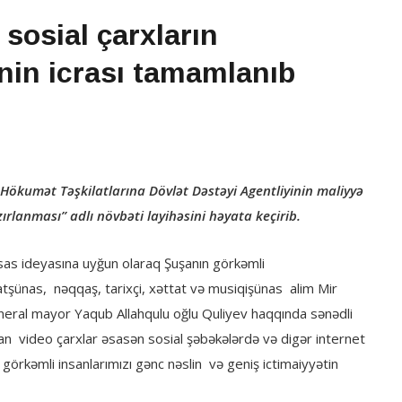
 sosial çarxların
ənin icrası tamamlanıb
i-Hökumət Təşkilatlarına Dövlət Dəstəyi Agentliyinin maliyyə
zırlanması” adlı növbəti layihəsini həyata keçirib.
 əsas ideyasına uyğun olaraq Şuşanın görkəmli
tşünas, nəqqaş, tarixçi, xəttat və musiqişünas alim Mir
neral mayor Yaqub Allahqulu oğlu Quliyev haqqında sənədli
nan video çarxlar əsasən sosial şəbəkələrdə və digər internet
görkəmli insanlarımızı gənc nəslin və geniş ictimaiyyətin