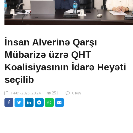
İnsan Alverinə Qarşı
Mübarizə üzrə QHT
Koalisiyasının İdarə Heyəti
seçilib
14-01-2025, 20:24
0 Rəy
251