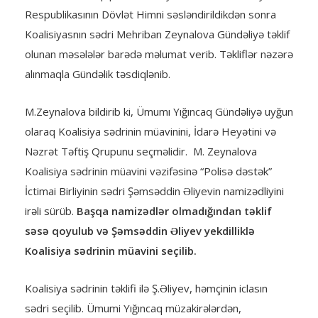
Respublikasının Dövlət Himni səsləndirildikdən sonra
Koalisiyasnın sədri Mehriban Zeynalova Gündəliyə təklif
olunan məsələlər barədə məlumat verib. Təkliflər nəzərə
alınmaqla Gündəlik təsdiqlənib.
M.Zeynalova bildirib ki, Ümumı Yığıncaq Gündəliyə uyğun
olaraq Koalisiya sədrinin müavinini, İdarə Heyətini və
Nəzrət Təftiş Qrupunu seçməlidir. M. Zeynalova
Koalisiya sədrinin müavini vəzifəsinə “Polisə dəstək”
İctimai Birliyinin sədri Şəmsəddin Əliyevin namizədliyini
irəli sürüb.
Başqa namizədlər olmadığından təklif
səsə qoyulub və Şəmsəddin Əliyev yekdilliklə
Koalisiya sədrinin müavini seçilib.
Koalisiya sədrinin təklifi ilə Ş.Əliyev, həmçinin iclasın
sədri seçilib. Ümumi Yığıncaq müzakirələrdən,