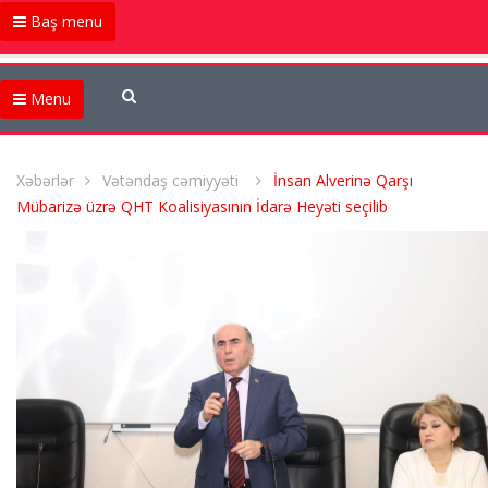
Baş menu
Menu
Xəbərlər
Vətəndaş cəmiyyəti
İnsan Alverinə Qarşı
Mübarizə üzrə QHT Koalisiyasının İdarə Heyəti seçilib