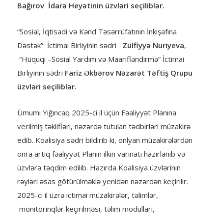
Bağırov
İdarə Heyətinin üzvləri seçiliblər.
“Sosial, İqtisadi və Kənd Təsərrüfatının İnkişafına
Dəstək” İctimai Birliyinin sədri
Zülfiyyə Nuriyeva
,
“Hüquqi –Sosial Yardım və Maarifləndirmə” İctimai
Birliyinin sədri
Fariz Əkbərov
Nəzarət Təftiş Qrupu
üzvləri seçiliblər.
Ümumi Yığıncaq 2025-ci il üçün Fəaliyyət Planına
verilmiş təklifləri, nəzərdə tutulan tədbirləri müzakirə
edib. Koalisiya sədri bildirib ki, onlyan müzakirələrdən
onra artıq fəaliyyət Planın ilkin varinatı hazırlanıb və
üzvlərə təqdim edilib. Hazırda Koalisiya üzvlərinin
rəyləri əsas götürülməklə yenidən nəzərdən keçirilir.
2025-ci il üzrə ictimai müzakirələr, təlimlər,
monitorinqlər keçirilməsi, təlim modulları,