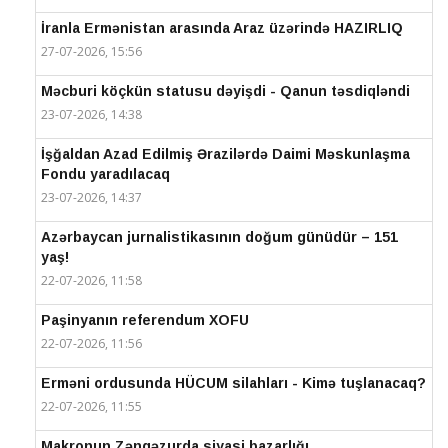
İranla Ermənistan arasında Araz üzərində HAZIRLIQ
27-07-2026, 15:56
Məcburi köçkün statusu dəyişdi - Qanun təsdiqləndi
23-07-2026, 14:38
İşğaldan Azad Edilmiş Ərazilərdə Daimi Məskunlaşma
Fondu yaradılacaq
23-07-2026, 14:37
Azərbaycan jurnalistikasının doğum günüdür – 151
yaş!
22-07-2026, 11:58
Paşinyanın referendum XOFU
22-07-2026, 11:56
Erməni ordusunda HÜCUM silahları - Kimə tuşlanacaq?
22-07-2026, 11:55
Makronun Zəngəzurda siyasi bazarlığı