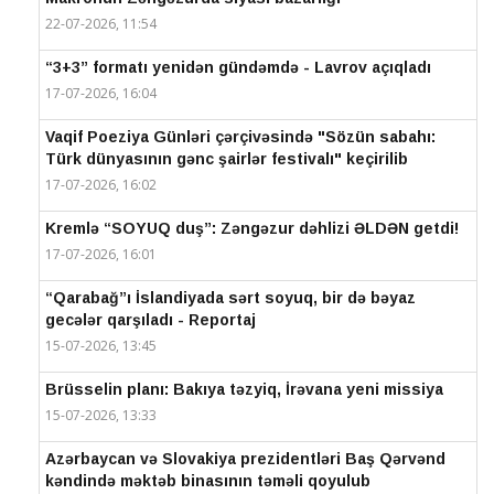
22-07-2026, 11:54
“3+3” formatı yenidən gündəmdə - Lavrov açıqladı
17-07-2026, 16:04
Vaqif Poeziya Günləri çərçivəsində "Sözün sabahı:
Türk dünyasının gənc şairlər festivalı" keçirilib
17-07-2026, 16:02
Kremlə “SOYUQ duş”: Zəngəzur dəhlizi ƏLDƏN getdi!
17-07-2026, 16:01
“Qarabağ”ı İslandiyada sərt soyuq, bir də bəyaz
gecələr qarşıladı - Reportaj
15-07-2026, 13:45
Brüsselin planı: Bakıya təzyiq, İrəvana yeni missiya
15-07-2026, 13:33
Azərbaycan və Slovakiya prezidentləri Baş Qərvənd
kəndində məktəb binasının təməli qoyulub