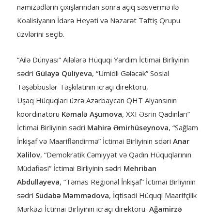
namizədlərin çıxışlarından sonra açıq səsvermə ilə
Koalisiyanın İdarə Heyəti və Nəzarət Təftiş Qrupu
üzvlərini seçib.
“Ailə Dünyası” Ailələrə Hüquqi Yardım İctimai Birliyinin
sədri
Gülayə Quliyeva
, “Ümidli Gələcək” Sosial
Təşəbbüslər Təşkilatının icraçı direktoru,
Uşaq Hüquqları üzrə Azərbaycan QHT Alyansının
koordinatoru
Kəmalə Aşumova
, XXI Əsrin Qadınları”
İctimai Birliyinin sədri
Mahirə Əmirhüseynova
, “Sağlam
İnkişaf və Maarifləndirmə” İctimai Birliyinin sdəri
Anar
Xəlilov
, “Demokratik Cəmiyyət və Qadın Hüquqlarının
Müdafiəsi” İctimai Birliyinin sədri
Mehriban
Abdullayeva
, “Təmas Regional İnkişaf” İctimai Birliyinin
sədri
Südabə Məmmədova
, İqtisadi Hüquqi Maarifçilik
Mərkəzi İctimai Birliyinin icraçı direktoru
Ağamirzə