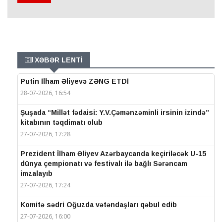
XƏBƏR LENTİ
Putin İlham Əliyevə ZƏNG ETDİ
28-07-2026, 16:54
Şuşada “Millət fədaisi: Y.V.Çəmənzəminli irsinin izində”
kitabının təqdimatı olub
27-07-2026, 17:28
Prezident İlham Əliyev Azərbaycanda keçiriləcək U-15
dünya çempionatı və festivalı ilə bağlı Sərəncam
imzalayıb
27-07-2026, 17:24
Komitə sədri Oğuzda vətəndaşları qəbul edib
27-07-2026, 16:00