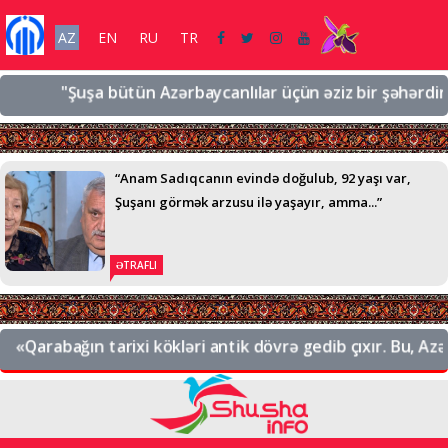
AZ
EN
RU
TR
"Şuşa bütün Azərbaycanlılar üçün əziz bir şəhərdir, əzi
“Anam Sadıqcanın evində doğulub, 92 yaşı var,
Şuşanı görmək arzusu ilə yaşayır, amma...”
ƏTRAFLI
«Qarabağın tarixi kökləri antik dövrə gedib çıxır. Bu, Azərb