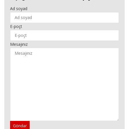
Ad soyad
E-poçt
Mesajınız
Göndər