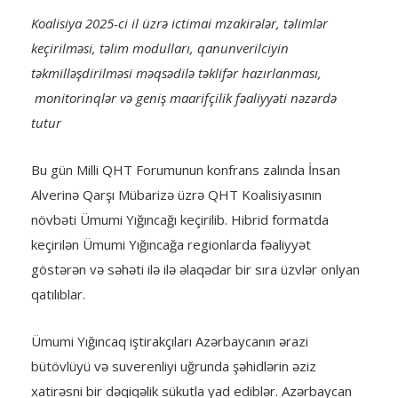
Koalisiya 2025-ci il üzrə ictimai mzakirələr, təlimlər
keçirilməsi, təlim modulları, qanunverilciyin
təkmilləşdirilməsi məqsədilə təklifər hazırlanması,
monitorinqlər və geniş maarifçilik fəaliyyəti nəzərdə
tutur
Bu gün Milli QHT Forumunun konfrans zalında İnsan
Alverinə Qarşı Mübarizə üzrə QHT Koalisiyasının
növbəti Ümumi Yığıncağı keçirilib. Hibrid formatda
keçirilən Ümumi Yığıncağa regionlarda fəaliyyət
göstərən və səhəti ilə ilə əlaqədar bir sıra üzvlər onlyan
qatılıblar.
Ümumi Yığıncaq iştirakçıları Azərbaycanın ərazi
bütövlüyü və suverenliyi uğrunda şəhidlərin əziz
xatirəsni bir dəqiqəlik sükutla yad ediblər. Azərbaycan