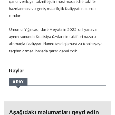
qanunverilciyin təkmilləşdiirlməsi məqsədilə təklifər
hazırlanması və geniş maarifçilik fəaliyyəti nəzərdə
tutulur.
Ümumui Yığıncaq İdarə Heyətinin 2025-ci il yanavar
ayının sonunda Koalisiya üzvlərinin təklifləri nəzərə
alınmaqla Fəaliyyət Planını təsdiqləməsi və Koalisiyaya
təqdim etməsi barədə qərar qəbul edib.
Rəylər
0 RƏY
Aşağıdakı məlumatları qeyd edin