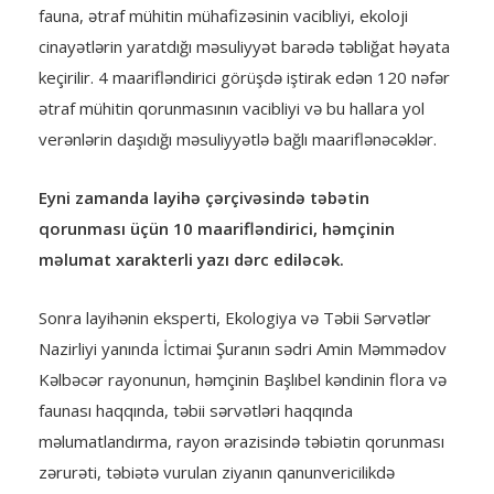
fauna, ətraf mühitin mühafizəsinin vacibliyi, ekoloji
cinayətlərin yaratdığı məsuliyyət barədə təbliğat həyata
keçirilir. 4 maarifləndirici görüşdə iştirak edən 120 nəfər
ətraf mühitin qorunmasının vacibliyi və bu hallara yol
verənlərin daşıdığı məsuliyyətlə bağlı maariflənəcəklər.
Eyni zamanda layihə çərçivəsində təbətin
qorunması üçün 10 maarifləndirici, həmçinin
məlumat xarakterli yazı dərc ediləcək.
Sonra layihənin eksperti, Ekologiya və Təbii Sərvətlər
Nazirliyi yanında İctimai Şuranın sədri Amin Məmmədov
Kəlbəcər rayonunun, həmçinin Başlıbel kəndinin flora və
faunası haqqında, təbii sərvətləri haqqında
məlumatlandırma, rayon ərazisində təbiətin qorunması
zərurəti, təbiətə vurulan ziyanın qanunvericilikdə