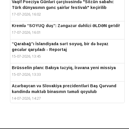
Vaqif Poeziya Günləri çərçivəsində "Sözün sabahı:
Türk dünyasının gənc şairlər festivalı" keçirilib
17-07-2026, 16:02
Kremlə “SOYUQ duş”: Zəngəzur dəhlizi ƏLDƏN getdi!
17-07-2026, 16:01
“Qarabağ”ı İslandiyada sərt soyuq, bir də bəyaz
gecələr qarşıladı - Reportaj
15-07-2026, 13:45
Brüsselin planı: Bakıya təzyiq, İrəvana yeni missiya
15-07-2026, 13:33
Azərbaycan və Slovakiya prezidentləri Baş Qərvənd
kəndində məktəb binasının təməli qoyulub
14-07-2026, 14:27
IV Şuşa Qlobal Media Forumu başa çatdı
14-07-2026, 14:26
Prezidentlər Şuşada mətbuata bəyanatlarla çıxış