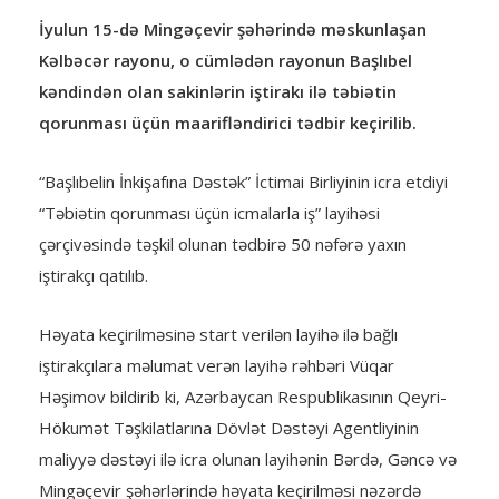
İyulun 15-də Mingəçevir şəhərində məskunlaşan
Kəlbəcər rayonu, o cümlədən rayonun Başlıbel
kəndindən olan sakinlərin iştirakı ilə təbiətin
qorunması üçün maarifləndirici tədbir keçirilib.
“Başlıbelin İnkişafına Dəstək” İctimai Birliyinin icra etdiyi
“Təbiətin qorunması üçün icmalarla iş” layihəsi
çərçivəsində təşkil olunan tədbirə 50 nəfərə yaxın
iştirakçı qatılıb.
Həyata keçirilməsinə start verilən layihə ilə bağlı
iştirakçılara məlumat verən layihə rəhbəri Vüqar
Həşimov bildirib ki, Azərbaycan Respublikasının Qeyri-
Hökumət Təşkilatlarına Dövlət Dəstəyi Agentliyinin
maliyyə dəstəyi ilə icra olunan layihənin Bərdə, Gəncə və
Mingəçevir şəhərlərində həyata keçirilməsi nəzərdə