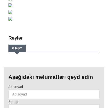
Rəylər
0 RƏY
Aşağıdakı məlumatları qeyd edin
Ad soyad
E-poçt