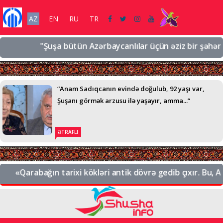
AZ
EN
RU
TR
"Şuşa bütün Azərbaycanlılar üçün əziz bir şəhərdir, əz
“Anam Sadıqcanın evində doğulub, 92 yaşı var,
Şuşanı görmək arzusu ilə yaşayır, amma...”
ƏTRAFLI
«Qarabağın tarixi kökləri antik dövrə gedib çıxır. Bu, Azər