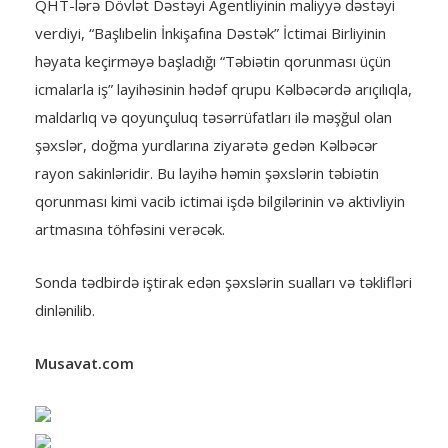
QHT-lərə Dövlət Dəstəyi Agentliyinin maliyyə dəstəyi
verdiyi, “Başlıbelin İnkişafına Dəstək” İctimai Birliyinin
həyata keçirməyə başladığı “Təbiətin qorunması üçün
icmalarla iş” layihəsinin hədəf qrupu Kəlbəcərdə arıçılıqla,
maldarlıq və qoyunçuluq təsərrüfatları ilə məşğul olan
şəxslər, doğma yurdlarına ziyarətə gedən Kəlbəcər
rayon sakinləridir. Bu layihə həmin şəxslərin təbiətin
qorunması kimi vacib ictimai işdə bilgilərinin və aktivliyin
artmasına töhfəsini verəcək.
Sonda tədbirdə iştirak edən şəxslərin sualları və təklifləri
dinlənilib.
Musavat.com