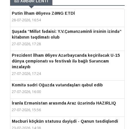
XƏBƏR LENTİ
Putin İlham Əliyevə ZƏNG ETDİ
28-07-2026, 16:54
Şuşada “Millət fədaisi: Y.V.Çəmənzəminli irsinin izində”
kitabının təqdimatı olub
27-07-2026, 17:28
Prezident İlham Əliyev Azərbaycanda keçiriləcək U-15
dünya çempionatı və festivalı ilə bağlı Sərəncam
imzalayıb
27-07-2026, 17:24
Komitə sədri Oğuzda vətəndaşları qəbul edib
27-07-2026, 16:00
İranla Ermənistan arasında Araz üzərində HAZIRLIQ
27-07-2026, 15:56
Məcburi köçkün statusu dəyişdi - Qanun təsdiqləndi
23-07-2026, 14:38