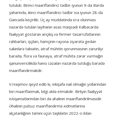
tutulub. Birinci maarifləndirici tədbir iyunun 9-da Bərdə
şəhərində, ikinci maarifləndirici tədbir isə iyunun 28-də
Gəncədə keçirilib. Üç ay müddətində icra olunması
nəzərdə tutulan layihənin əsas məqsədi Kəlbəcərdə
fəaliyyət göstərən arıçılıq və fermer təsərrüfatlarının
rəhbərləri, işçiləri, həmçinin rayona ziyarətə gedən
sakinlərə təbiətin, ətraf mühitin qorunmasının zəruriliyi
barədə, flora və faunaya, ətraf mühitə zərər vurmağın
qanunvericilikdə hansı cəzaları nəzərdə tutduğu barədə
maarifləndirməkdir.
V.Həşimov qeyd edib ki, inkişafa nail olmağın yollarından
biri maariflənmək, bilgi əldə etməkdir. Birliyin fəaliyyət
istiqamətlərindən biri də əhalinin maarifləndirilməsidir.
Əhalinin pulsuz maarifləndirmə xidmətlərinə
əlçatanlığının təmini üçün təşkilatın 2022-ci ildən