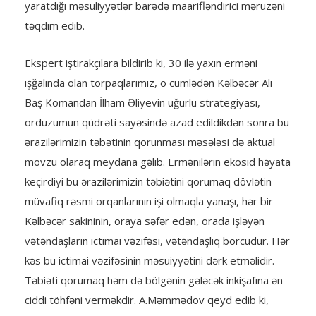
yaratdığı məsuliyyətlər barədə maarifləndirici məruzəni
təqdim edib.
Ekspert iştirakçılara bildirib ki, 30 ilə yaxın erməni
işğalında olan torpaqlarımız, o cümlədən Kəlbəcər Ali
Baş Komandan İlham Əliyevin uğurlu strategiyası,
orduzumun qüdrəti sayəsində azad edildikdən sonra bu
ərazilərimizin təbətinin qorunması məsələsi də aktual
mövzu olaraq meydana gəlib. Ermənilərin ekosid həyata
keçirdiyi bu ərazilərimizin təbiətini qorumaq dövlətin
müvafiq rəsmi orqanlarının işi olmaqla yanaşı, hər bir
Kəlbəcər sakininin, oraya səfər edən, orada işləyən
vətəndaşların ictimai vəzifəsi, vətəndaşlıq borcudur. Hər
kəs bu ictimai vəzifəsinin məsuiyyətini dərk etməlidir.
Təbiəti qorumaq həm də bölgənin gələcək inkişafına ən
ciddi töhfəni verməkdir. A.Məmmədov qeyd edib ki,