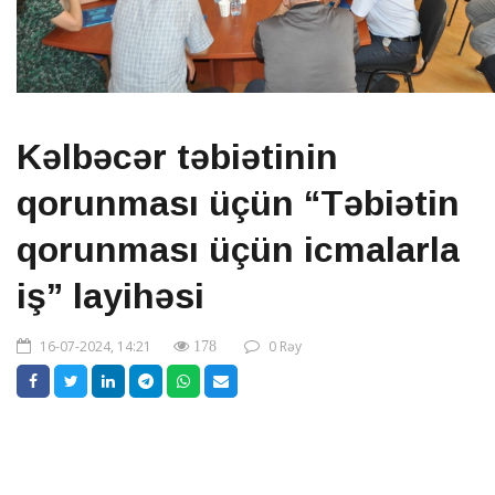
Kəlbəcər təbiətinin
qorunması üçün “Təbiətin
qorunması üçün icmalarla
iş” layihəsi
16-07-2024, 14:21
0 Rəy
178