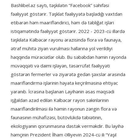
Bashlibel.az saytı, təşkilatın “Facebook” səhifəsi
fəaliyyət göstərir. Təşklat fəaliyyətə başladığı vaxtdan
etibarən həm maarifləndirici, həm də təbliğat işləri
istiqamətində fəaliyyət göstərir. 2022 - 2023-cü illərdə
təşkilata Kəlbəcər rayonu ərazisində flora və faunaya,
ətraf mühitə ziyan vurulması hallarına yol verildiyi
haqqında müraciətlər olub. Bu səbəbdən həmin rayonda
müvəqqəti və daimi işləyən, təsərrüfat fəaliyyəti
göstərən fermerler və ziyarətə gedən şəxslər arasında
maarifləndirmə işlərinin həyata keçirilməsinə ehtiyac
yaranıb. İcrasına başlanan Layihənin əsas məqsədi
işğaldan azad edilən Kəlbəcər rayon sakinlərinin
maarifləndirilməsi ilə həmin rayonun zəngin flora və
faunasının mühafizəsi, bütövlükdə təbiətinin,
ekologiyanın qorunmasına dəstək verməkdir. Bu layihə
həmçinin Prezident İlham Əlliyevin 2024-cü ili “Yaşıl