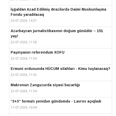
İşğaldan Azad Edilmiş Ərazilərdə Daimi Məskunlaşma
Fondu yaradılacaq
23-07-2026, 14:37
Azərbaycan jurnalistikasının doğum günüdür – 151
yaş!
22-07-2026, 11:58
Paşinyanın referendum XOFU
22-07-2026, 11:56
Erməni ordusunda HÜCUM silahları - Kimə tuşlanacaq?
22-07-2026, 11:55
Makronun Zəngəzurda siyasi bazarlığı
22-07-2026, 11:54
“3+3” formatı yenidən gündəmdə - Lavrov açıqladı
17-07-2026, 16:04