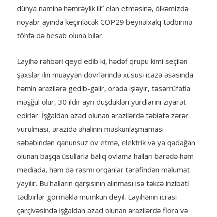
dünya naminə həmrəylik ili” elan etməsinə, ölkəmizdə
noyabr ayında keçiriləcək COP29 beynəlxalq tədbirinə
töhfə də hesab oluna bilər.
Layihə rəhbəri qeyd edib ki, hədəf qrupu kimi seçilən
şəxslər ilin müəyyən dövrlərində xüsusi icazə əsasında
həmin ərazilərə gedib-gəlir, orada işləyir, təsərrüfatla
məşğul olur, 30 ildir ayrı düşdükləri yurdlarını ziyarət
edirlər. İşğaldan azad olunan ərazilərdə təbiətə zərər
vurulması, ərazidə əhalinin məskunlaşmaması
səbəbindən qanunsuz ov etmə, elektrik və ya qadağan
olunan başqa üsullarla balıq ovlama halları barədə həm
mediada, həm də rəsmi orqanlar tərəfindən məlumat
yayılır. Bu halların qarşısının alınması isə təkcə inzibati
tədbirlər görməklə mümkün deyil. Layihənin icrası
çərçivəsində işğaldan azad olunan ərazilərdə flora və