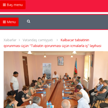
Baş menu
Menu
Xəbərlər
Vətəndaş cəmiyyəti
Kəlbəcər təbiətinin
qorunması üçün “Təbiətin qorunması üçün icmalarla iş” layihəsi