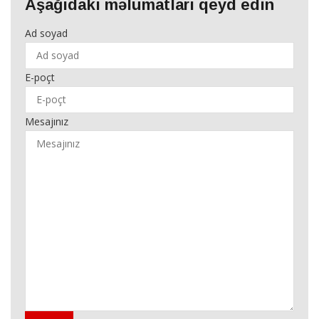
Aşağıdakı məlumatları qeyd edin
Ad soyad
E-poçt
Mesajınız