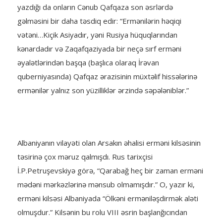
yazdığı da onların Cənub Qafqaza son əsrlərdə
gəlməsini bir daha təsdiq edir: “Ermənilərin həqiqi
vətəni…Kiçik Asiyadır, yəni Rusiya hüquqlarından
kənardadır və Zaqafqaziyada bir neçə sırf erməni
əyalətlərindən başqa (başlıca olaraq İrəvan
quberniyasında) Qafqaz ərazisinin müxtəlif hissələrinə
ermənilər yalnız son yüzilliklər ərzində səpələniblər.”
Albaniyanın vilayəti olan Arsakın əhalisi erməni kilsəsinin
təsirinə çox məruz qalmışdı. Rus tarixçisi
İ.P.Petruşevskiyə görə, “Qarabağ heç bir zaman erməni
mədəni mərkəzlərinə mənsub olmamışdır.” O, yazır ki,
erməni kilsəsi Albaniyada “Ölkəni erməniləşdirmək aləti
olmuşdur.” Kilsənin bu rolu VIII əsrin başlanğıcından