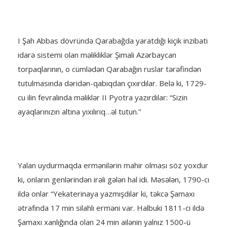
I Şah Abbas dövründə Qarabağda yaratdığı kiçik inzibati
idarə sistemi olan məlikliklər Şimali Azərbaycan
torpaqlarının, o cümlədən Qarabağın ruslar tərəfindən
tutulmasında dəridən-qabıqdan çıxırdılar. Belə ki, 1729-
cu ilin fevralında məliklər II Pyotra yazırdılar: “Sizin
ayaqlarınızın altına yıxılırıq…əl tutun.”
Yalan uydurmaqda ermənilərin mahir olması söz yoxdur
ki, onların genlərindən irəli gələn hal idi. Məsələn, 1790-cı
ildə onlar “Yekaterinaya yazmışdılar ki, təkcə Şamaxı
ətrafında 17 min silahlı erməni var. Halbuki 1811-ci ildə
Şamaxı xanlığında olan 24 min ailənin yalnız 1500-ü