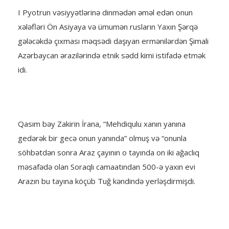
I Pyotrun vəsiyyətlərinə dinmədən əməl edən onun
xələfləri Ön Asiyaya və ümumən rusların Yaxın Şərqə
gələcəkdə çıxması məqsədi daşıyan ermənilərdən Şimali
Azərbaycan ərazilərində etnik sədd kimi istifadə etmək
idi.
Qasım bəy Zakirin İrana, “Mehdiqulu xanın yanına
gedərək bir gecə onun yanında” olmuş və “onunla
söhbətdən sonra Araz çayının o tayında on iki ağaclıq
məsafədə olan Soraqlı camaatından 500-ə yaxın evi
Arazın bu tayına köçüb Tuğ kəndində yerləşdirmişdi.