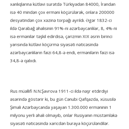
xanlıqlarına kütləvi surətdə Türkiyədən 84000, İrandan
isə 40 mindən çox erməni köçürülərək, onlara 200000
desyatindən çox xəzinə torpağı ayrıldı. Əgər 1832-ci
ildə Qarabağ əhalisinin 91%-ni azərbaycanlılar, 8, 4%-ni
isə ermənilər təşkil edirdisə, çarizmin XIX əsrin birinci
yarısında kütləvi köçürmə siyasəti nəticəsində
azərbaycanlıların faizi 64,8-ə endi, ermənilərin faizi isə
34,8-ə qalxdı.
Rus müəllifi N.N.Şavrova 1911-ci ildə nəşr etdirdiyi
əsərində göstərir ki, bu gün Cənubi Qafqazda, xüsusilə
Şimali Azərbaycanda yaşayan 1.300.000 erməninin 1
milyonu yerli əhali olmayıb, onlar Rusiyanın müstəmləkə
siyasəti nəticəsində xaricdən buraya köçürüləndilər.