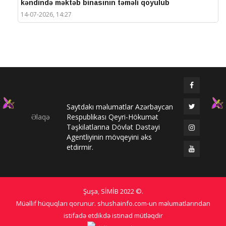
kəndində məktəb binasının təməli qoyulub
14-07-2026, 14:27
IV Şuşa Qlobal Media Forumu başa çatdı
14-07-2026, 14:26
Prezidentlər Şuşada mətbuata bəyanatlarla çıxış
edirlər
14-07-2026, 14:25
Saytdakı məlumatlar Azərbaycan
Elməddin Behbud: “IV Şuşa Qlobal Media Forumu
Əlaqə
Respublikası Qeyri-Hökumət
beynəlxalq media əməkdaşlığının nüfuzlu
Təşkilatlarına Dövlət Dəstəyi
platformasına çevrilib”
Agentliyinin mövqeyini əks
14-07-2026, 14:24
etdirmir.
IV Şuşa Qlobal Media Forumu başladı: Prezident
tədbirdə iştirak edir
13-07-2026, 10:35
Şuşa, SİMİB
2022 ©
.
Qlobal Şuşa
Müəllif hüquqları qorunur. shushainfo.com-un məlumatlarından
13-07-2026, 10:34
istifadə etdikdə istinad mütləqdir