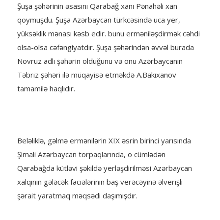
Şuşa şəhərinin əsasını Qarabağ xanı Pənahəli xan
qoymuşdu. Şuşa Azərbaycan türkcəsində uca yer,
yüksəklik mənası kəsb edir. bunu erməniləşdirmək cəhdi
olsa-olsa cəfəngiyatdır. Şuşa şəhərindən əvvəl burada
Novruz adlı şəhərin olduğunu və onu Azərbaycanın
Təbriz şəhəri ilə müqayisə etməkdə A.Bakıxanov
tamamilə haqlıdır.
Beləliklə, gəlmə ermənilərin XIX əsrin birinci yarısında
Şimali Azərbaycan torpaqlarında, o cümlədən
Qarabağda kütləvi şəkildə yerləşdirilməsi Azərbaycan
xalqının gələcək faciələrinin baş verəcəyinə əlverişli
şərait yaratmaq məqsədi daşımışdır.