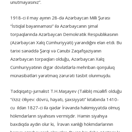
unutmayasınız”.
1918-ci il may ayının 28-də Azərbaycan Milli Şurası
“İstiqlal bəyannaməsi” ilə Azərbaycanın şimal
torpaqlarında Azərbaycan Demokratik Respublikasının
(Azərbaycan Xalq Cümhuriyyəti) yarandığını elan etdi. Bu
tarixi sənəddə Şərqi və Cənubi Zaqafqaziyanın
Azərbaycan torpaqları olduğu, Azərbaycan Xalq
Cümhuriyyətinin digər dövlətlərlə mehriban qonşuluq
münasibətləri yaratmaq zərurəti təsbit olunmuşdu.
Tədqiqatçı-jurnalist T.H.Maşayev (Talıblı) müəllifi olduğu
“Əziz Əliyev: dövrü, həyatı, şəxsiyyəti” kitabında 1410-
cu ildən 1827-ci ilə qədər İrəvanda hakimiyyətdə olmuş
hökmdarların siyahısını vermişdir. Həmin siyahıya
baxdıqda aydın olur ki, İrəvan xanlığı hökmdarlarının