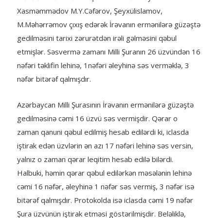
Xasməmmədov M.Y.Cəfərov, Şeyxülislamov,
M.Məhərrəmov çıxış edərək İrəvanın ermənilərə güzəştə
gedilməsini tarixi zərurətdən irəli gəlməsini qəbul
etmişlər. Səsvermə zamanı Milli Şuranın 26 üzvündən 16
nəfəri təklifin lehinə, 1nəfəri əleyhinə səs verməklə, 3
nəfər bitərəf qalmışdır.
Azərbaycan Milli Şurasının İrəvanın ermənilərə güzəştə
gedilməsinə cəmi 16 üzvü səs vermişdir. Qərar o
zaman qanuni qəbul edilmiş hesab edilərdi ki, iclasda
iştirak edən üzvlərin ən azı 17 nəfəri lehinə səs versin,
yalnız o zaman qərar leqitim hesab edilə bilərdi.
Halbuki, həmin qərar qəbul edilərkən məsələnin lehinə
cəmi 16 nəfər, əleyhinə 1 nəfər səs vermiş, 3 nəfər isə
bitərəf qalmışdır. Protokolda isə iclasda cəmi 19 nəfər
Şura üzvünün iştirak etməsi göstərilmişdir. Beləliklə,