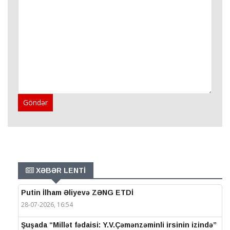
Göndər
XƏBƏR LENTİ
Putin İlham Əliyevə ZƏNG ETDİ
28-07-2026, 16:54
Şuşada “Millət fədaisi: Y.V.Çəmənzəminli irsinin izində”