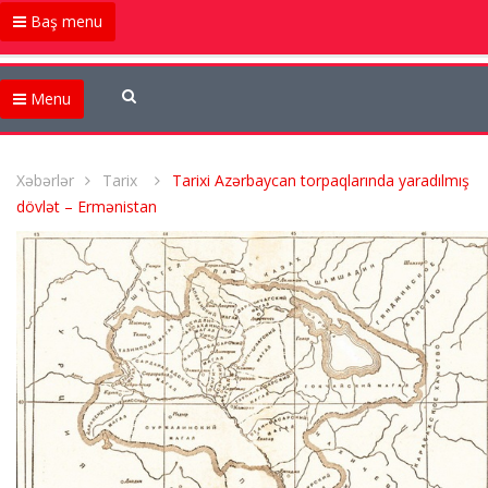
Baş menu
Menu
Xəbərlər
Tarix
Tarixi Azərbaycan torpaqlarında yaradılmış
dövlət – Ermənistan