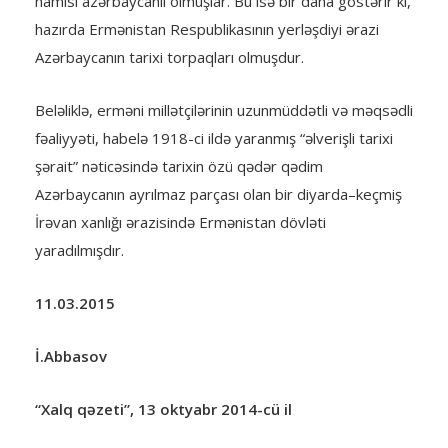
hamısı azərbaycanlı olmuşlar. Bu isə bir daha göstərir ki,
hazırda Ermənistan Respublikasının yerləşdiyi ərazi
Azərbaycanın tarixi torpaqları olmuşdur.
Beləliklə, erməni millətçilərinin uzunmüddətli və məqsədli
fəaliyyəti, habelə 1918-ci ildə yaranmış “əlverişli tarixi
şərait” nəticəsində tarixin özü qədər qədim
Azərbaycanın ayrılmaz parçası olan bir diyarda–keçmiş
İrəvan xanlığı ərazisində Ermənistan dövləti
yaradılmışdır.
11.03.2015
İ.Abbasov
“Xalq qəzeti”, 13 oktyabr 2014-cü il