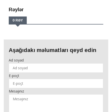
Rəylər
0 RƏY
Aşağıdakı məlumatları qeyd edin
Ad soyad
E-poçt
Mesajınız