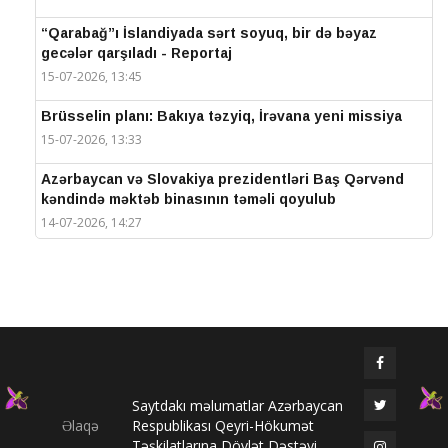
“Qarabağ”ı İslandiyada sərt soyuq, bir də bəyaz
gecələr qarşıladı - Reportaj
15-07-2026, 13:45
Brüsselin planı: Bakıya təzyiq, İrəvana yeni missiya
15-07-2026, 13:33
Azərbaycan və Slovakiya prezidentləri Baş Qərvənd
kəndində məktəb binasının təməli qoyulub
14-07-2026, 14:27
IV Şuşa Qlobal Media Forumu başa çatdı
14-07-2026, 14:26
Prezidentlər Şuşada mətbuata bəyanatlarla çıxış
edirlər
14-07-2026, 14:25
Saytdakı məlumatlar Azərbaycan
Elməddin Behbud: “IV Şuşa Qlobal Media Forumu
Əlaqə
Respublikası Qeyri-Hökumət
beynəlxalq media əməkdaşlığının nüfuzlu
Təşkilatlarına Dövlət Dəstəyi