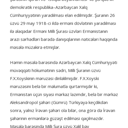
demokratik respublika–Azərbaycan Xalq
Cümhuriyyətinin yaradılması elan edilmişdir. Şuranın 26
üzvü 29 may 1918-ci ildə erməni dövlətinin yaradılması
ilə əlaqədar Erməni Milli Şurası üzvləri Ermənistanın
ərazi sərhədləri barədə danışıqlarının nəticələri haqqında
məsələ müzakirə etmişlər.
Həmin məsələ barəsində Azərbaycan Xalq Cümhuriyyəti
müvəqqəti hökumətinin sədri, Milli Şuranın üzvü
F.X.Xoyskinin məruzəsi dinləlilmişdir. F.X.Xoyski
məruzəsini belə bir məlumatla qurtarmışdır ki,
Ermənistan üçün siyasi mərkəz lazımdır, belə bir mərkəz
Aleksandropol şəhəri (Gümrü) Türkiyəyə keçdikdən
sonra, yalnız İrəvan şəhəri ola bilər, ona görə də İrəvan
şəhərinin ermənilərə güzəşt edilməsi qaçılmazdır.
Məsələ barəsində Milli Şura üzvü Xəlil bəy