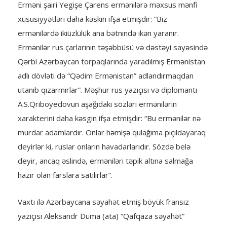
Erməni şairi Yegişe Çarens ermənilərə məxsus mənfi
xüsusiyyətləri daha kəskin ifşa etmişdir: “Biz
ermənilərdə ikiüzlülük ana bətnində ikən yaranır.
Ermənilər rus çarlarının təşəbbüsü və dəstəyi sayəsində
Qərbi Azərbaycan torpaqlarında yaradılmış Ermənistan
adlı dövləti də “Qədim Ermənistan” adlandırmaqdan
utanıb qızarmırlar”. Məşhur rus yazıçısı və diplomantı
A.S.Qriboyedovun aşağıdakı sözləri ermənilərin
xarakterini daha kəsgin ifşa etmişdir: “Bu ermənilər nə
murdar adamlardır. Onlar həmişə qulağıma pıçıldayaraq
deyirlər ki, ruslar onların havadarlarıdır. Sözdə belə
deyir, ancaq əslində, erməniləri təpik altına salmağa
hazır olan farslara satılırlar”.
Vaxtı ilə Azərbaycana səyahət etmiş böyük fransız
yazıçısı Aleksandr Düma (ata) “Qafqaza səyahət”