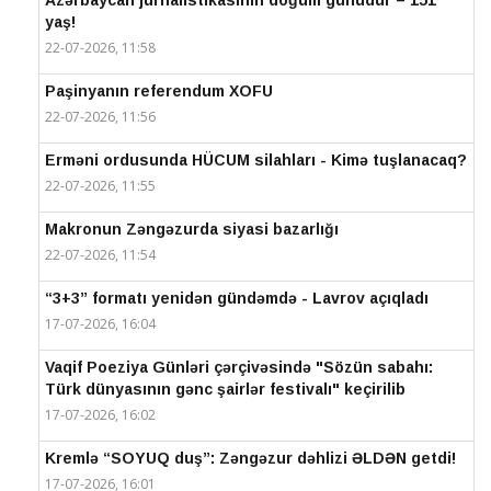
Azərbaycan jurnalistikasının doğum günüdür – 151
yaş!
22-07-2026, 11:58
Paşinyanın referendum XOFU
22-07-2026, 11:56
Erməni ordusunda HÜCUM silahları - Kimə tuşlanacaq?
22-07-2026, 11:55
Makronun Zəngəzurda siyasi bazarlığı
22-07-2026, 11:54
“3+3” formatı yenidən gündəmdə - Lavrov açıqladı
17-07-2026, 16:04
Vaqif Poeziya Günləri çərçivəsində "Sözün sabahı:
Türk dünyasının gənc şairlər festivalı" keçirilib
17-07-2026, 16:02
Kremlə “SOYUQ duş”: Zəngəzur dəhlizi ƏLDƏN getdi!
17-07-2026, 16:01