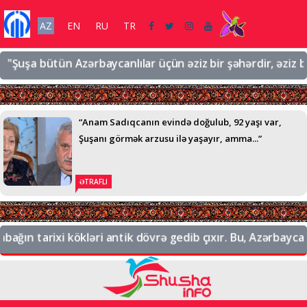
AZ
EN
RU
TR
şa bütün Azərbaycanlılar üçün əziz bir şəhərdir, əziz bir tor
“Anam Sadıqcanın evində doğulub, 92 yaşı var,
Şuşanı görmək arzusu ilə yaşayır, amma...”
ƏTRAFLI
n tarixi kökləri antik dövrə gedib çıxır. Bu, Azərbaycanın t