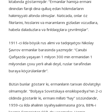
kitabında göstərmişdir: “Ermənilər həmişə erməni
dinindən fərqli dinə qulluq edən hökmdarların
hakimiyyəti altında olmuşlar. Nəticədə, onlar öz
fikirlərini, hisslərini və məramlarını gizlədən vücudlara,
habelə dələduzlara və fırıldaqçılara çevrilmişlər”.
1911-ci ildə böyük rus alimi və tədqiqatçısı Nikolay
Şavrov ermənilər barəsində yazmışdır: “Cənubi
Qafqazda yaşayan 1 milyon 300 min ermənidən 1
milyondan çoxu yerli əhali deyil, ruslar tərəfindən
buraya köçürülənlərdir”.
Bütün bunlar göstərir ki, ermənilərin tarixən dövlətçiliyi
olmamışdır. “Bolşaya Sovetskaya ensiklopediya”nın 2-ci
cildində göstərilir ki, erməni milləti “hay” sözündəndir,
1959-cu ildə əhalinin siyahıyaalınmasına görə, 88%-i