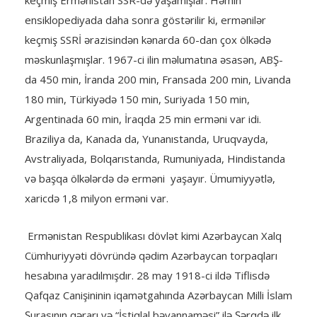
keçmiş Ermənistan SSR-də yaşamışlar. Həmin
ensiklopediyada daha sonra göstərilir ki, ermənilər
keçmiş SSRİ ərazisindən kənarda 60-dan çox ölkədə
məskunlaşmışlar. 1967-ci ilin məlumatına əsasən, ABŞ-
da 450 min, İranda 200 min, Fransada 200 min, Livanda
180 min, Türkiyədə 150 min, Suriyada 150 min,
Argentinada 60 min, İraqda 25 min erməni var idi.
Braziliya da, Kanada da, Yunanıstanda, Uruqvayda,
Avstraliyada, Bolqarıstanda, Rumuniyada, Hindistanda
və başqa ölkələrdə də erməni yaşayır. Ümumiyyətlə,
xaricdə 1,8 milyon erməni var.
Ermənistan Respublikası dövlət kimi Azərbaycan Xalq
Cümhuriyyəti dövründə qədim Azərbaycan torpaqları
hesabına yaradılmışdır. 28 may 1918-ci ildə Tiflisdə
Qafqaz Canişininin iqamətgahında Azərbaycan Milli İslam
Şurasının qərarı və “İstiqlal bəyannaməsi” ilə Şərqdə ilk