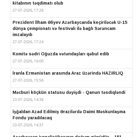
kitabının təqdimatı olub
27-07-2026, 17:28
Prezident İlham Əliyev Azərbaycanda keçiriləcək U-15
dünya çempionatı və festivalı ilə bağlı Sərəncam
imzalayıb
27-07-2026, 17:24
Komitə sədri Oğuzda vətəndaşları qəbul edib
27-07-2026, 16:00
İranla Ermənistan arasında Araz üzərində HAZIRLIQ
27-07-2026, 15:56
Məcburi köçkün statusu dəyişdi - Qanun təsdiqləndi
23-07-2026, 14:38
İşğaldan Azad Edilmiş Ərazilərdə Daimi Məskunlaşma
Fondu yaradılacaq
23-07-2026, 14:37