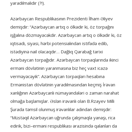
yaradılmalıdır (?!).
Azərbaycan Respublikasının Prezidenti İlham Əliyev
demişdir: “Azərbaycan artıq o ölkədir ki, öz torpağını
işğalına dözməyəcəkdir. Azərbaycan artıq o ölkədir ki, öz
iqtisadi, siyasi, hərbi potensialından istifadə edib,
istədiyinə nail olacaqdır… Dağlıq Qarabağ tarixi
Azərbaycan torpağıdır. Azərbaycan torpaqlarında ikinci
erməni dövlətinin yaranmasına biz heç vaxt icazə
verməyəcəyik”. Azərbaycan torpaqları hesabına
Ermənistan dövlətinin yaradılmasından keçmiş İrəvan
xanlığının Azərbaycanlı nümayəndələri o zaman narahat
olmağa başlamışlar. Əslən irəvanlı olan B.Rzayev Milli
Şurada təmsil olunmuş irəvanlılar adından demişdir:
“Müstəqil Azərbaycan uğrunda çalışmaqla yanaşı, rica
edirik, bizi–erməni respublikası ərazisində qalanları da