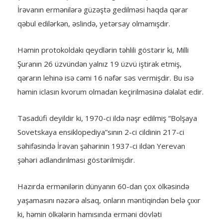
İrəvanın ermənilərə güzəştə gedilməsi haqda qərar
qəbul edilərkən, əslində, yetərsay olmamışdır.
Həmin protokoldakı qeydlərin təhlili göstərir ki, Milli
Şuranın 26 üzvündən yalnız 19 üzvü iştirak etmiş,
qərarın lehinə isə cəmi 16 nəfər səs vermişdir. Bu isə
həmin iclasın kvorum olmadan keçirilməsinə dəlalət edir.
Təsadüfi deyildir ki, 1970-ci ildə nəşr edilmiş “Bolşaya
Sovetskaya ensiklopediya”sının 2-ci cildinin 217-ci
səhifəsində İrəvan şəhərinin 1937-ci ildən Yerevan
şəhəri adlandırılması göstərilmişdir.
Hazırda ermənilərin dünyanın 60-dan çox ölkəsində
yaşamasını nəzərə alsaq, onların məntiqindən belə çıxır
ki, həmin ölkələrin hamısında erməni dövləti