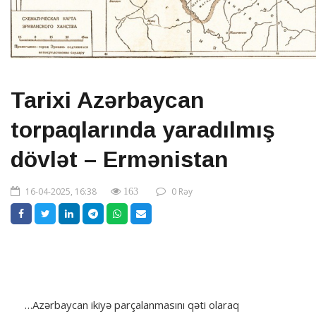
Tarixi Azərbaycan
torpaqlarında yaradılmış
dövlət – Ermənistan
16-04-2025, 16:38
0 Rəy
163
…Azərbaycan ikiyə parçalanmasını qəti olaraq