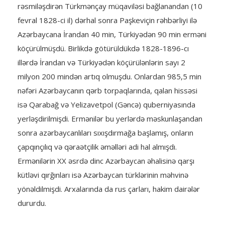
rəsmiləşdirən Türkmənçay müqaviləsi bağlanandan (10
fevral 1828-ci il) dərhal sonra Paşkeviçin rəhbərliyi ilə
Azərbaycana İrandan 40 min, Türkiyədən 90 min erməni
köçürülmüşdü. Birlikdə götürüldükdə 1828-1896-cı
illərdə İrandan və Türkiyədən köçürülənlərin sayı 2
milyon 200 mindən artıq olmuşdu. Onlardan 985,5 min
nəfəri Azərbaycanın qərb torpaqlarında, qalan hissəsi
isə Qarabağ və Yelizavetpol (Gəncə) quberniyasında
yerləşdirilmişdi. Ermənilər bu yerlərdə məskunlaşandan
sonra azərbaycanlıları sıxışdırmağa başlamış, onların
çapqınçılıq və qəraətçilik əməlləri adi hal almışdı.
Ermənilərin XX əsrdə dinc Azərbaycan əhalisinə qarşı
kütləvi qırğınları isə Azərbaycan türklərinin məhvinə
yönəldilmişdi. Arxalarında da rus çarları, hakim dairələr
dururdu.