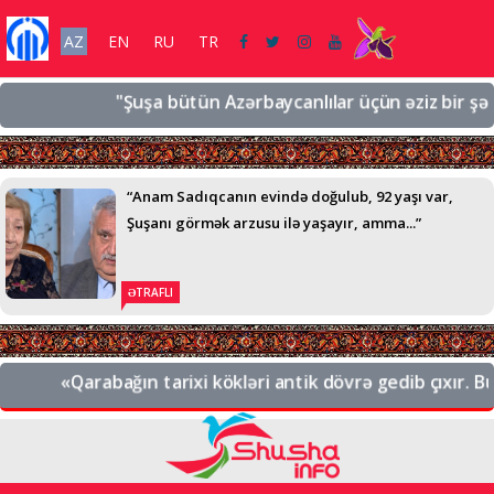
AZ
EN
RU
TR
"Şuşa bütün Azərbaycanlılar üçün əziz bir şəhərdir
“Anam Sadıqcanın evində doğulub, 92 yaşı var,
Şuşanı görmək arzusu ilə yaşayır, amma...”
ƏTRAFLI
«Qarabağın tarixi kökləri antik dövrə gedib çıxır. Bu, 