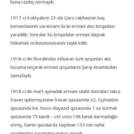
buna razılıq verməyib.
1917-ci il oktyabrın 23-də Qars cəbhəsinin baş
komandanının sərəncamı ilə iki erməni atıcı briqadası
yaradılıb. Sonralar bu briqadalar erməni daşnak
hökuməti ordusununəsasını təşkil edib.
1918-ci ilin fevralından etibarən türk qoşunları əks
hücuma keçərək erməni qoşunlarını Şərqi Anadoludan
təmizləyib.
1918-ci ilin mart ayınadək erməni silahlı dəstələri təkcə
İrəvan quberniyasının İrəvan qəzasında 32, Eçimədzin
qəzasında 84, Novo-Bəyazid qəzasında 7 və Sürməli
qəzasında 75 kəndi – üst-üstə 198 kəndi darmadağın
etmiş, həmin qəzalarda təqribən 135 min nəfər
soydaşımız soyqırıma məruz qoyub.