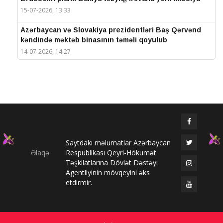
15-07-2026, 13:33
Azərbaycan və Slovakiya prezidentləri Baş Qərvənd
kəndində məktəb binasının təməli qoyulub
14-07-2026, 14:27
IV Şuşa Qlobal Media Forumu başa çatdı
14-07-2026, 14:26
Prezidentlər Şuşada mətbuata bəyanatlarla çıxış
edirlər
14-07-2026, 14:25
Saytdakı məlumatlar Azərbaycan
Elməddin Behbud: “IV Şuşa Qlobal Media Forumu
Əlaqə
Respublikası Qeyri-Hökumət
beynəlxalq media əməkdaşlığının nüfuzlu
Təşkilatlarına Dövlət Dəstəyi
platformasına çevrilib”
Agentliyinin mövqeyini əks
14-07-2026, 14:24
etdirmir.
IV Şuşa Qlobal Media Forumu başladı: Prezident
tədbirdə iştirak edir
13-07-2026, 10:35