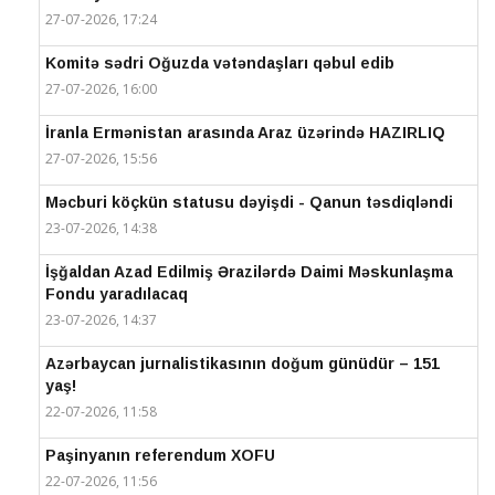
27-07-2026, 17:24
Komitə sədri Oğuzda vətəndaşları qəbul edib
27-07-2026, 16:00
İranla Ermənistan arasında Araz üzərində HAZIRLIQ
27-07-2026, 15:56
Məcburi köçkün statusu dəyişdi - Qanun təsdiqləndi
23-07-2026, 14:38
İşğaldan Azad Edilmiş Ərazilərdə Daimi Məskunlaşma
Fondu yaradılacaq
23-07-2026, 14:37
Azərbaycan jurnalistikasının doğum günüdür – 151
yaş!
22-07-2026, 11:58
Paşinyanın referendum XOFU
22-07-2026, 11:56