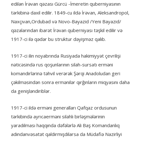
edilən İrəvan qəzası Gürcü -İmeretin quberniyasının
tərkibinə daxil edilir. 1849-cu ildə İrəvan, Aleksandropol,
Naxçıvan,Ordubad və Novo-Bayazid /Yeni Bayazid/
qəzalarından ibarət İrəvan quberniyası təşkil edilir və
1917-ci ilə qədər bu struktur dəyişməz qalıb.
1917-ci ilin noyabrında Rusiyada hakimiyyət çevrilişi
nəticəsində rus qoşunlarının silah-sursatı erməni
komandirlərinə təhvil verərək Şərqi Anadoludan geri
çəkilməsindən sonra ermənilər qırğınların miqyasını daha
da genişləndiriblər.
1917-ci ildə erməni generalları Qafqaz ordusunun
tərkibində ayrıcaerməni silahlı birləşmələrinin
yaradılması haqqında dəfələrlə Ali Baş Komandanlıq
adındanvəsatət qaldırmışdılarsa da Müdafiə Nazirliyi