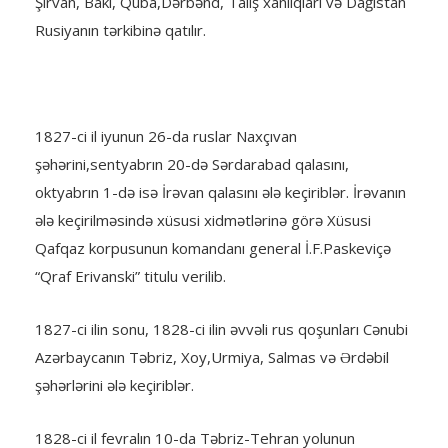
Şirvan, Bakı, Quba,Dərbənd, Talış xanlıqları və Dağıstan
Rusiyanın tərkibinə qatılır.
1827-ci il iyunun 26-da ruslar Naxçıvan
şəhərini,sentyabrın 20-də Sərdarabad qalasını,
oktyabrın 1-də isə İrəvan qalasını ələ keçiriblər. İrəvanın
ələ keçirilməsində xüsusi xidmətlərinə görə Xüsusi
Qafqaz korpusunun komandanı general İ.F.Paskeviçə
“Qraf Erivanski” titulu verilib.
1827-ci ilin sonu, 1828-ci ilin əvvəli rus qoşunları Cənubi
Azərbaycanın Təbriz, Xoy,Urmiya, Salmas və Ərdəbil
şəhərlərini ələ keçiriblər.
1828-ci il fevralın 10-da Təbriz-Tehran yolunun