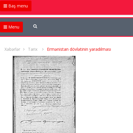
Baş menu
Menu
Xəbərlər
Tarix
Ermənistan dövlətinin yaradılması