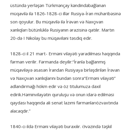
üstündə yerləşən Türkmənçay kəndindəbağlanan
müqavilə ilə 1826-1828-ci illər Rusiya-İran müharibəsinə
son qoyulur. Bu müqavilə ilə İrəvan və Naxçıvan
xanlıqları bütünlüklə Rusiyanın ərazisinə qatılır. Martın
20-də I Nikolay bu müqaviləni təsdiq edir.
1828-ci il 21 mart- Erməni vilayəti yaradılması haqqında
fərman verilir. Fərmanda deyilir:“İranla bağlanmış
müqaviləyə əsasən İrandan Rusiyaya birləşdirilən İrəvan
və Naxçıvan xanlıqlarını bundan sonra“Erməni vilayəti”
adlandırmağı hökm edir və öz titulumuza daxil
edirik.Həminvilayətin quruluşu və onun idarə edilməsi
qaydası haqqında ali senat lazımi fərmanlarıözvaxtında
alacaqdır.”
1840-cı ildə Erməni vilayəti buraxılır. Əvəzində təşkil