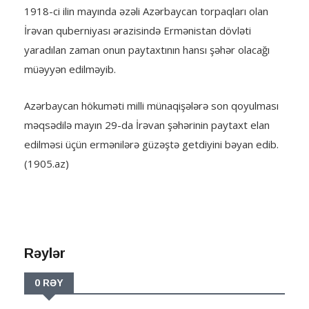
1918-ci ilin mayında əzəli Azərbaycan torpaqları olan
İrəvan quberniyası ərazisində Ermənistan dövləti
yaradılan zaman onun paytaxtının hansı şəhər olacağı
müəyyən edilməyib.
Azərbaycan hökuməti milli münaqişələrə son qoyulması
məqsədilə mayın 29-da İrəvan şəhərinin paytaxt elan
edilməsi üçün ermənilərə güzəştə getdiyini bəyan edib.
(1905.az)
Rəylər
0 RƏY