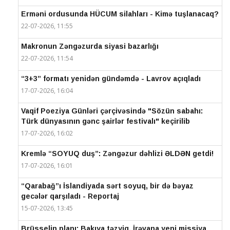
Erməni ordusunda HÜCUM silahları - Kimə tuşlanacaq?
22-07-2026, 11:55
Makronun Zəngəzurda siyasi bazarlığı
22-07-2026, 11:54
“3+3” formatı yenidən gündəmdə - Lavrov açıqladı
17-07-2026, 16:04
Vaqif Poeziya Günləri çərçivəsində "Sözün sabahı:
Türk dünyasının gənc şairlər festivalı" keçirilib
17-07-2026, 16:02
Kremlə “SOYUQ duş”: Zəngəzur dəhlizi ƏLDƏN getdi!
17-07-2026, 16:01
“Qarabağ”ı İslandiyada sərt soyuq, bir də bəyaz
gecələr qarşıladı - Reportaj
15-07-2026, 13:45
Brüsselin planı: Bakıya təzyiq, İrəvana yeni missiya