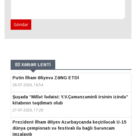
Göndər
XƏBƏR LENTİ
Putin İlham Əliyevə ZƏNG ETDİ
28-07-2026, 16:54
Şuşada “Millət fədaisi: Y.V.Çəmənzəminli irsinin izində”
kitabının təqdimatı olub
27-07-2026, 17:28
Prezident İlham Əliyev Azərbaycanda keçiriləcək U-15
dünya çempionatı və festivalı ilə bağlı Sərəncam
imzalayıb