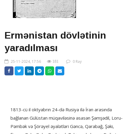
Ermənistan dövlətinin
yaradılması
25-11-2024, 17:56
0 Rəy
181
1813-cü il oktyabrın 24-də Rusiya ilə İran arasında
bağlanan Gülüstan müqaviləsinə əsasən Şəmşədil, Loru-
Pəmbək və Şörəyel əyalətləri Gənсə, Qarabağ, Şəki,