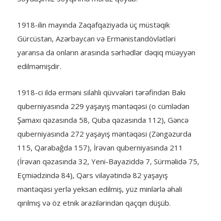
1918-ilin mayında Zaqafqaziyada üç müstəqik
Gürcüstan, Azərbaycan və Ermənistandövlətləri
yaransa da onların arasında sərhədlər dəqiq müəyyən
edilməmişdir.
1918-ci ildə erməni silahlı qüvvələri tərəfindən Bakı
quberniyasında 229 yaşayış məntəqəsi (o cümlədən
Şamaxı qəzasında 58, Quba qəzasında 112), Gəncə
quberniyasında 272 yaşayış məntəqəsi (Zəngəzurda
115, Qarabağda 157), İrəvan quberniyasında 211
(İrəvan qəzasında 32, Yeni-Bayaziddə 7, Sürməlidə 75,
Eçmiədzində 84), Qars vilayətində 82 yaşayış
məntəqəsi yerlə yeksan edilmiş, yüz minlərlə əhali
qırılmış və öz etnik ərazilərindən qaçqın düşüb.