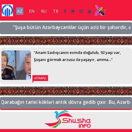
AZ
EN
RU
TR
"Şuşa bütün Azərbaycanlılar üçün əziz bir şəhərdir, əziz b
“Anam Sadıqcanın evində doğulub, 92 yaşı var,
Şuşanı görmək arzusu ilə yaşayır, amma...”
ƏTRAFLI
abağın tarixi kökləri antik dövrə gedib çıxır. Bu, Azərbayc