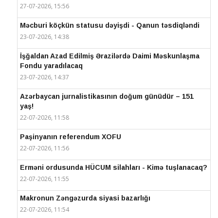
27-07-2026, 15:56
Məcburi köçkün statusu dəyişdi - Qanun təsdiqləndi
23-07-2026, 14:38
İşğaldan Azad Edilmiş Ərazilərdə Daimi Məskunlaşma
Fondu yaradılacaq
23-07-2026, 14:37
Azərbaycan jurnalistikasının doğum günüdür – 151
yaş!
22-07-2026, 11:58
Paşinyanın referendum XOFU
22-07-2026, 11:56
Erməni ordusunda HÜCUM silahları - Kimə tuşlanacaq?
22-07-2026, 11:55
Makronun Zəngəzurda siyasi bazarlığı
22-07-2026, 11:54