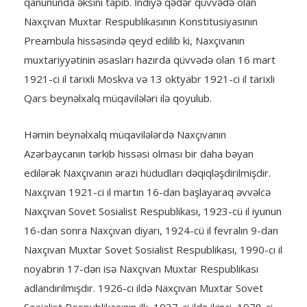
qanununda əksini tapıb. İndiyə qədər qüvvədə olan
Naxçıvan Muxtar Respublikasının Konstitusiyasının
Preambula hissəsində qeyd edilib ki, Naxçıvanın
muxtariyyətinin əsasları hazırda qüvvədə olan 16 mart
1921-ci il tarixli Moskva və 13 oktyabr 1921-ci il tarixli
Qars beynəlxalq müqavilələri ilə qoyulub.
Həmin beynəlxalq müqavilələrdə Naxçıvanın
Azərbaycanın tərkib hissəsi olması bir daha bəyan
edilərək Naxçıvanın ərazi hüdudları dəqiqləşdirilmişdir.
Naxçıvan 1921-ci il martın 16-dan başlayaraq əvvəlcə
Naxçıvan Sovet Sosialist Respublikası, 1923-cü il iyunun
16-dan sonra Naxçıvan diyarı, 1924-cü il fevralın 9-dan
Naxçıvan Muxtar Sovet Sosialist Respublikası, 1990-cı il
noyabrın 17-dən isə Naxçıvan Muxtar Respublikası
adlandırılmışdır. 1926-cı ildə Naxçıvan Muxtar Sovet