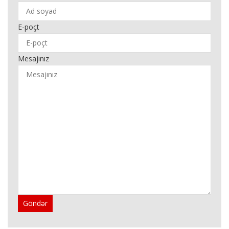
E-poçt
Mesajınız
Göndər