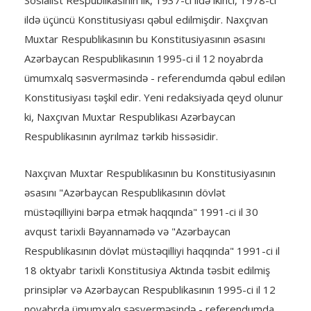
Sosialist Respublikasının ilk, 1937-ci ildə ikinci, 1978-ci
ildə üçüncü Konstitusiyası qəbul edilmişdir. Naxçıvan
Muxtar Respublikasının bu Konstitusiyasının əsasını
Azərbaycan Respublikasının 1995-ci il 12 noyabrda
ümumxalq səsverməsində - referendumda qəbul edilən
Konstitusiyası təşkil edir. Yeni redaksiyada qeyd olunur
ki, Naxçıvan Muxtar Respublikası Azərbaycan
Respublikasının ayrılmaz tərkib hissəsidir.
Naxçıvan Muxtar Respublikasının bu Konstitusiyasının
əsasını "Azərbaycan Respublikasının dövlət
müstəqilliyini bərpa etmək haqqında" 1991-ci il 30
avqust tarixli Bəyannamədə və "Azərbaycan
Respublikasının dövlət müstəqilliyi haqqında" 1991-ci il
18 oktyabr tarixli Konstitusiya Aktında təsbit edilmiş
prinsiplər və Azərbaycan Respublikasının 1995-ci il 12
noyabrda ümumxalq səsverməsində - referendumda