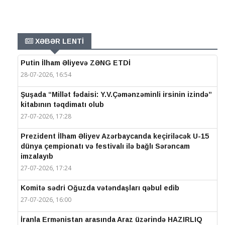
XƏBƏR LENTİ
Putin İlham Əliyevə ZƏNG ETDİ
28-07-2026, 16:54
Şuşada “Millət fədaisi: Y.V.Çəmənzəminli irsinin izində”
kitabının təqdimatı olub
27-07-2026, 17:28
Prezident İlham Əliyev Azərbaycanda keçiriləcək U-15
dünya çempionatı və festivalı ilə bağlı Sərəncam
imzalayıb
27-07-2026, 17:24
Komitə sədri Oğuzda vətəndaşları qəbul edib
27-07-2026, 16:00
İranla Ermənistan arasında Araz üzərində HAZIRLIQ