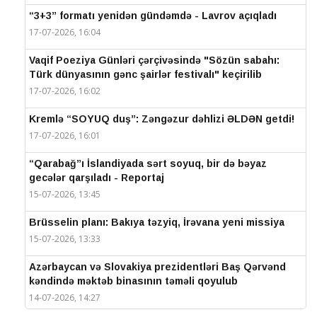
“3+3” formatı yenidən gündəmdə - Lavrov açıqladı
17-07-2026, 16:04
Vaqif Poeziya Günləri çərçivəsində "Sözün sabahı:
Türk dünyasının gənc şairlər festivalı" keçirilib
17-07-2026, 16:02
Kremlə “SOYUQ duş”: Zəngəzur dəhlizi ƏLDƏN getdi!
17-07-2026, 16:01
“Qarabağ”ı İslandiyada sərt soyuq, bir də bəyaz
gecələr qarşıladı - Reportaj
15-07-2026, 13:45
Brüsselin planı: Bakıya təzyiq, İrəvana yeni missiya
15-07-2026, 13:33
Azərbaycan və Slovakiya prezidentləri Baş Qərvənd
kəndində məktəb binasının təməli qoyulub
14-07-2026, 14:27