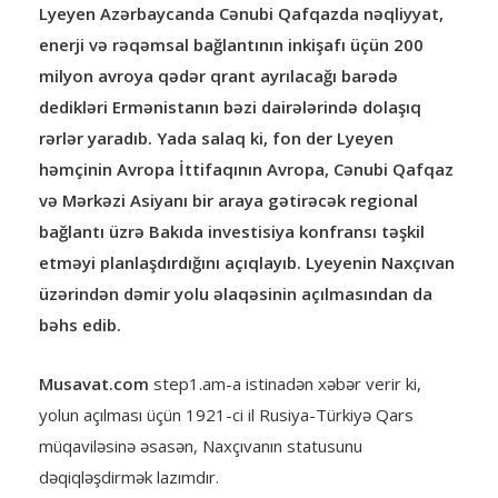
Lyeyen Azərbaycanda Cənubi Qafqazda nəqliyyat,
enerji və rəqəmsal bağlantının inkişafı üçün 200
milyon avroya qədər qrant ayrılacağı barədə
dedikləri Ermənistanın bəzi dairələrində dolaşıq
rərlər yaradıb. Yada salaq ki, fon der Lyeyen
həmçinin Avropa İttifaqının Avropa, Cənubi Qafqaz
və Mərkəzi Asiyanı bir araya gətirəcək regional
bağlantı üzrə Bakıda investisiya konfransı təşkil
etməyi planlaşdırdığını açıqlayıb. Lyeyenin Naxçıvan
üzərindən dəmir yolu əlaqəsinin açılmasından da
bəhs edib.
Musavat.com
step1.am-a istinadən xəbər verir ki,
yolun açılması üçün 1921-ci il Rusiya-Türkiyə Qars
müqaviləsinə əsasən, Naxçıvanın statusunu
dəqiqləşdirmək lazımdır.