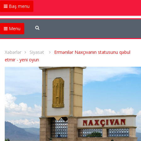
Baş menu
Menu
Xəbərlər
Siyasət
Ermənilər Naxçıvanın statusunu qəbul
etmir - yeni oyun