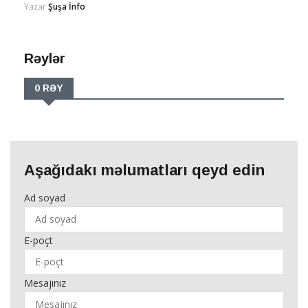
Yazar
Şuşa İnfo
Rəylər
0 RƏY
Aşağıdakı məlumatları qeyd edin
Ad soyad
E-poçt
Mesajınız