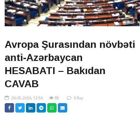
Avropa Şurasından növbəti
anti-Azərbaycan
HESABATI – Bakıdan
CAVAB
26-05-2026, 12:56
0 Rəy
86