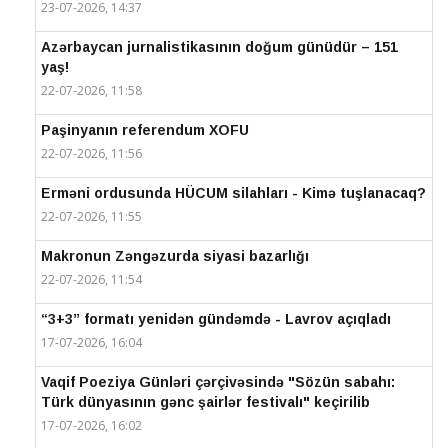
23-07-2026, 14:37
Azərbaycan jurnalistikasının doğum günüdür – 151
yaş!
22-07-2026, 11:58
Paşinyanın referendum XOFU
22-07-2026, 11:56
Erməni ordusunda HÜCUM silahları - Kimə tuşlanacaq?
22-07-2026, 11:55
Makronun Zəngəzurda siyasi bazarlığı
22-07-2026, 11:54
“3+3” formatı yenidən gündəmdə - Lavrov açıqladı
17-07-2026, 16:04
Vaqif Poeziya Günləri çərçivəsində "Sözün sabahı:
Türk dünyasının gənc şairlər festivalı" keçirilib
17-07-2026, 16:02