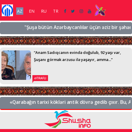
AZ
EN
RU
TR
"Şuşa bütün Azərbaycanlılar üçün əziz bir şəhərdir, ə
“Anam Sadıqcanın evində doğulub, 92 yaşı var,
Şuşanı görmək arzusu ilə yaşayır, amma...”
ƏTRAFLI
«Qarabağın tarixi kökləri antik dövrə gedib çıxır. Bu, Azər