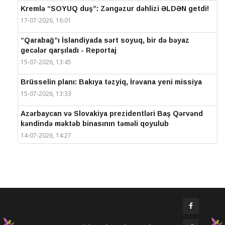
Kremlə “SOYUQ duş”: Zəngəzur dəhlizi ƏLDƏN getdi!
17-07-2026, 16:01
“Qarabağ”ı İslandiyada sərt soyuq, bir də bəyaz
gecələr qarşıladı - Reportaj
15-07-2026, 13:45
Brüsselin planı: Bakıya təzyiq, İrəvana yeni missiya
15-07-2026, 13:33
Azərbaycan və Slovakiya prezidentləri Baş Qərvənd
kəndində məktəb binasının təməli qoyulub
14-07-2026, 14:27
IV Şuşa Qlobal Media Forumu başa çatdı
14-07-2026, 14:26
Prezidentlər Şuşada mətbuata bəyanatlarla çıxış
edirlər
14-07-2026, 14:25