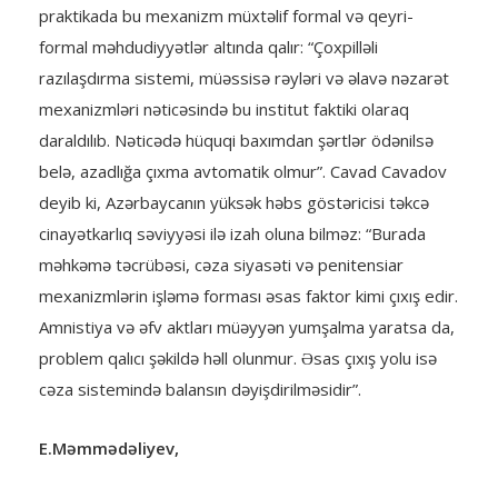
praktikada bu mexanizm müxtəlif formal və qeyri-
formal məhdudiyyətlər altında qalır: “Çoxpilləli
razılaşdırma sistemi, müəssisə rəyləri və əlavə nəzarət
mexanizmləri nəticəsində bu institut faktiki olaraq
daraldılıb. Nəticədə hüquqi baxımdan şərtlər ödənilsə
belə, azadlığa çıxma avtomatik olmur”. Cavad Cavadov
deyib ki, Azərbaycanın yüksək həbs göstəricisi təkcə
cinayətkarlıq səviyyəsi ilə izah oluna bilməz: “Burada
məhkəmə təcrübəsi, cəza siyasəti və penitensiar
mexanizmlərin işləmə forması əsas faktor kimi çıxış edir.
Amnistiya və əfv aktları müəyyən yumşalma yaratsa da,
problem qalıcı şəkildə həll olunmur. Əsas çıxış yolu isə
cəza sistemində balansın dəyişdirilməsidir”.
E.Məmmədəliyev,