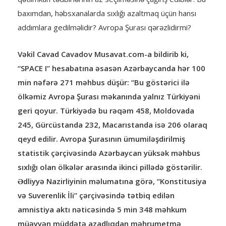
baxımdan, həbsxanalarda sıxlığı azaltmaq üçün hansı
addımlara gedilməlidir? Avropa Şurası qərəzlidirmi?
Vəkil Cavad Cavadov Musavat.com-a bildirib ki,
“SPACE I” hesabatına əsasən Azərbaycanda hər 100
min nəfərə 271 məhbus düşür: “Bu göstərici ilə
ölkəmiz Avropa Şurası məkanında yalnız Türkiyəni
geri qoyur. Türkiyədə bu rəqəm 458, Moldovada
245, Gürcüstanda 232, Macarıstanda isə 206 olaraq
qeyd edilir. Avropa Şurasının ümumiləşdirilmiş
statistik çərçivəsində Azərbaycan yüksək məhbus
sıxlığı olan ölkələr arasında ikinci pillədə göstərilir.
Ədliyyə Nazirliyinin məlumatına görə, “Konstitusiya
və Suverenlik İli” çərçivəsində tətbiq edilən
amnistiya aktı nəticəsində 5 min 348 məhkum
müəyyən müddətə azadlıqdan məhrumetmə