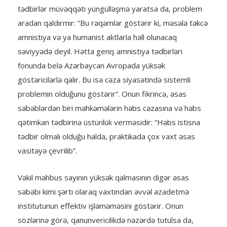
tədbirlər müvəqqəti yüngülləşmə yaratsa da, problem
aradan qaldırmır: “Bu rəqəmlər göstərir ki, məsələ təkcə
amnistiya və ya humanist aktlarla həll olunacaq
səviyyədə deyil. Hətta geniş amnistiya tədbirləri
fonunda belə Azərbaycan Avropada yüksək
göstəricilərlə qalır. Bu isə cəza siyasətində sistemli
problemin olduğunu göstərir”. Onun fikrincə, əsas
səbəblərdən biri məhkəmələrin həbs cəzasına və həbs
qətimkan tədbirinə üstünlük verməsidir: “Həbs istisna
tədbir olmalı olduğu halda, praktikada çox vaxt əsas
vasitəyə çevrilib”.
Vəkil məhbus sayının yüksək qalmasının digər əsas
səbəbi kimi şərti olaraq vaxtından əvvəl azadetmə
institutunun effektiv işləməməsini göstərir. Onun
sözlərinə görə, qanunvericilikdə nəzərdə tutulsa da,