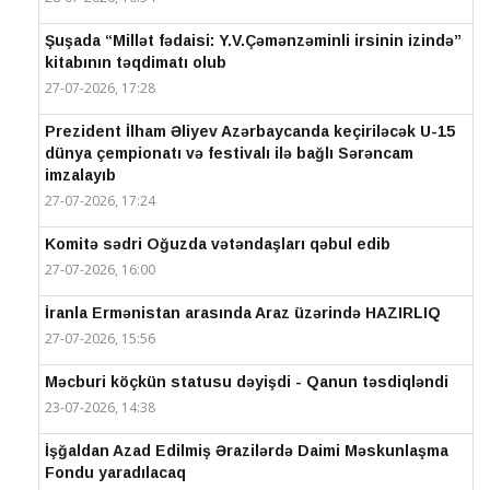
Şuşada “Millət fədaisi: Y.V.Çəmənzəminli irsinin izində”
kitabının təqdimatı olub
27-07-2026, 17:28
Prezident İlham Əliyev Azərbaycanda keçiriləcək U-15
dünya çempionatı və festivalı ilə bağlı Sərəncam
imzalayıb
27-07-2026, 17:24
Komitə sədri Oğuzda vətəndaşları qəbul edib
27-07-2026, 16:00
İranla Ermənistan arasında Araz üzərində HAZIRLIQ
27-07-2026, 15:56
Məcburi köçkün statusu dəyişdi - Qanun təsdiqləndi
23-07-2026, 14:38
İşğaldan Azad Edilmiş Ərazilərdə Daimi Məskunlaşma
Fondu yaradılacaq