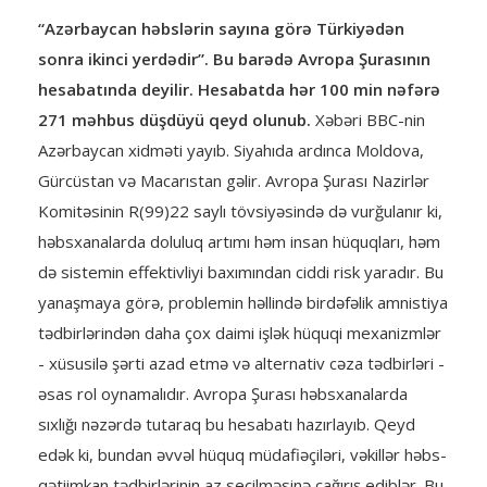
“Azərbaycan həbslərin sayına görə Türkiyədən
sonra ikinci yerdədir”. Bu barədə Avropa Şurasının
hesabatında deyilir. Hesabatda hər 100 min nəfərə
271 məhbus düşdüyü qeyd olunub.
Xəbəri BBC-nin
Azərbaycan xidməti yayıb. Siyahıda ardınca Moldova,
Gürcüstan və Macarıstan gəlir. Avropa Şurası Nazirlər
Komitəsinin R(99)22 saylı tövsiyəsində də vurğulanır ki,
həbsxanalarda doluluq artımı həm insan hüquqları, həm
də sistemin effektivliyi baxımından ciddi risk yaradır. Bu
yanaşmaya görə, problemin həllində birdəfəlik amnistiya
tədbirlərindən daha çox daimi işlək hüquqi mexanizmlər
- xüsusilə şərti azad etmə və alternativ cəza tədbirləri -
əsas rol oynamalıdır. Avropa Şurası həbsxanalarda
sıxlığı nəzərdə tutaraq bu hesabatı hazırlayıb. Qeyd
edək ki, bundan əvvəl hüquq müdafiəçiləri, vəkillər həbs-
qətiimkan tədbirlərinin az seçilməsinə çağırış ediblər. Bu