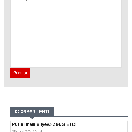
Göndər
XƏBƏR LENTİ
Putin İlham Əliyevə ZƏNG ETDİ
28-07-2026, 16:54