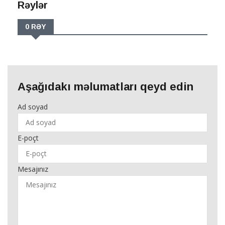
Rəylər
0 RƏY
Aşağıdakı məlumatları qeyd edin
Ad soyad
E-poçt
Mesajınız