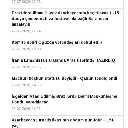
27-07-2026, 17:28
Prezident İlham Əliyev Azərbaycanda keçiriləcək U-15
dünya çempionatı və festivalı ilə bağlı Sərəncam
imzalayıb
27-07-2026, 17:24
Komitə sədri Oğuzda vətəndaşları qəbul edib
27-07-2026, 16:00
İranla Ermənistan arasında Araz üzərində HAZIRLIQ
27-07-2026, 15:56
Məcburi köçkün statusu dəyişdi - Qanun təsdiqləndi
23-07-2026, 14:38
İşğaldan Azad Edilmiş Ərazilərdə Daimi Məskunlaşma
Fondu yaradılacaq
23-07-2026, 14:37
Azərbaycan jurnalistikasının doğum günüdür – 151
yaş!