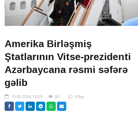
Amerika Birləşmiş
Ştatlarının Vitse-prezidenti
Azərbaycana rəsmi səfərə
gəlib
10-02-2026, 18:29
0 Rəy
167