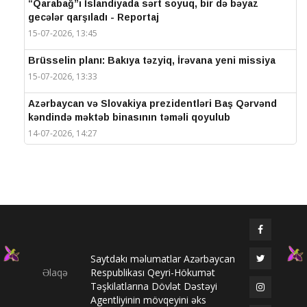
“Qarabağ”ı İslandiyada sərt soyuq, bir də bəyaz
gecələr qarşıladı - Reportaj
15-07-2026, 13:45
Brüsselin planı: Bakıya təzyiq, İrəvana yeni missiya
15-07-2026, 13:33
Azərbaycan və Slovakiya prezidentləri Baş Qərvənd
kəndində məktəb binasının təməli qoyulub
14-07-2026, 14:27
IV Şuşa Qlobal Media Forumu başa çatdı
14-07-2026, 14:26
Prezidentlər Şuşada mətbuata bəyanatlarla çıxış
edirlər
14-07-2026, 14:25
Saytdakı məlumatlar Azərbaycan
Elməddin Behbud: “IV Şuşa Qlobal Media Forumu
Əlaqə
Respublikası Qeyri-Hökumət
beynəlxalq media əməkdaşlığının nüfuzlu
Təşkilatlarına Dövlət Dəstəyi
platformasına çevrilib”
Agentliyinin mövqeyini əks
14-07-2026, 14:24