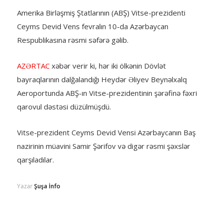
Amerika Birləşmiş Ştatlarının (ABŞ) Vitse-prezidenti
Ceyms Devid Vens fevralın 10-da Azərbaycan
Respublikasına rəsmi səfərə gəlib.
AZƏRTAC
xəbər verir ki, hər iki ölkənin Dövlət
bayraqlarının dalğalandığı Heydər Əliyev Beynəlxalq
Aeroportunda ABŞ-ın Vitse-prezidentinin şərəfinə fəxri
qarovul dəstəsi düzülmüşdü.
Vitse-prezident Ceyms Devid Vensi Azərbaycanın Baş
nazirinin müavini Samir Şərifov və digər rəsmi şəxslər
qarşıladılar.
Yazar
Şuşa İnfo