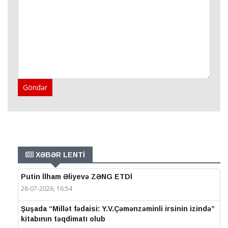
Göndər
XƏBƏR LENTİ
Putin İlham Əliyevə ZƏNG ETDİ
28-07-2026, 16:54
Şuşada “Millət fədaisi: Y.V.Çəmənzəminli irsinin izində”
kitabının təqdimatı olub