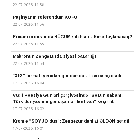
22-07-2026, 11:58
Paşinyanın referendum XOFU
22-07-2026, 11:56
Erməni ordusunda HÜCUM silahları - Kimə tuşlanacaq?
22-07-2026, 11:55
Makronun Zəngəzurda siyasi bazarlığı
22-07-2026, 11:54
“3+3” formatı yenidən gündəmdə - Lavrov açıqladı
17-07-2026, 16:04
Vaqif Poeziya Günləri çərçivəsində "Sözün sabahı:
Türk dünyasının gənc şairlər festivalı" keçirilib
17-07-2026, 16:02
Kremlə “SOYUQ duş”: Zəngəzur dəhlizi ƏLDƏN getdi!
17-07-2026, 16:01