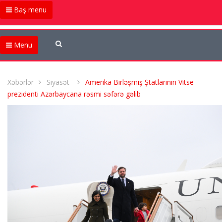
Baş menu
Menu
Xəbərlər
Siyasət
Amerika Birləşmiş Ştatlarının Vitse-
prezidenti Azərbaycana rəsmi səfərə gəlib