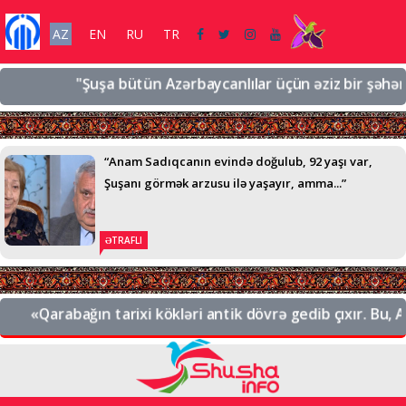
AZ
EN
RU
TR
"Şuşa bütün Azərbaycanlılar üçün əziz bir şəhərdir, 
“Anam Sadıqcanın evində doğulub, 92 yaşı var,
Şuşanı görmək arzusu ilə yaşayır, amma...”
ƏTRAFLI
«Qarabağın tarixi kökləri antik dövrə gedib çıxır. Bu, Az