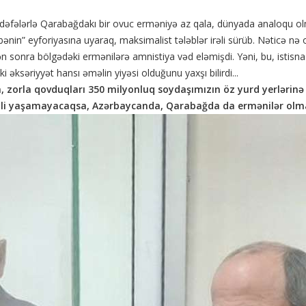
an dəfələrlə Qarabağdakı bir ovuc erməniyə az qala, dünyada analoqu 
ənin” eyforiyasına uyaraq, maksimalist tələblər irəli sürüb. Nəticə nə ol
nra bölgədəki ermənilərə amnistiya vəd eləmişdi. Yəni, bu, istisna de
 əksəriyyət hansı əməlin yiyəsi olduğunu yaxşı bilirdi...
, zorla qovduqları 350 milyonluq soydaşımızın öz yurd yerlərinə
ali yaşamayacaqsa, Azərbaycanda, Qarabağda da ermənilər olm