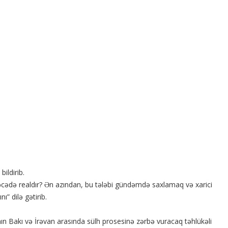
ildirib.
rəcədə realdır? Ən azından, bu tələbi gündəmdə saxlamaq və xarici
” dilə gətirib.
ın Bakı və İrəvan arasında sülh prosesinə zərbə vuracaq təhlükəli