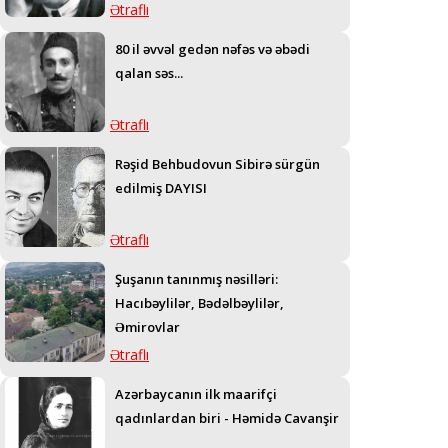
Ətraflı
80 il əvvəl gedən nəfəs və əbədi
qalan səs...
Ətraflı
Rəşid Behbudovun Sibirə sürgün
edilmiş DAYISI
Ətraflı
Şuşanın tanınmış nəsilləri:
Hacıbəylilər, Bədəlbəylilər,
Əmirovlar
Ətraflı
Azərbaycanın ilk maarifçi
qadınlardan biri - Həmidə Cavanşir