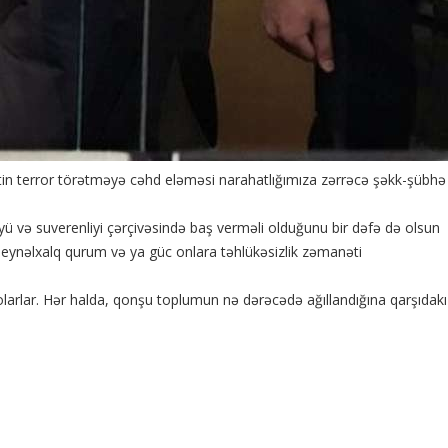
itin terror törətməyə cəhd eləməsi narahatlığımıza zərrəcə şəkk-şübhə
yü və suverenliyi çərçivəsində baş verməli olduğunu bir dəfə də olsun
eynəlxalq qurum və ya güc onlara təhlükəsizlik zəmanəti
 olarlar. Hər halda, qonşu toplumun nə dərəcədə ağıllandığına qarşıdakı