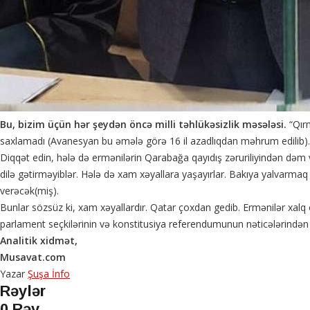
Bu, bizim üçün hər şeydən öncə milli təhlükəsizlik məsələsi.
“Qırm
saxlamadı (Avanesyan bu əmələ görə 16 il azadlıqdan məhrum edilib). Y
Diqqət edin, hələ də ermənilərin Qarabağa qayıdış zəruriliyindən dəm 
dilə gətirməyiblər. Hələ də xam xəyallara yaşayırlar. Bakıya yalvarm
verəcək(miş).
Bunlar sözsüz ki, xam xəyallardır. Qatar çoxdan gedib. Ermənilər xalq 
parlament seçkilərinin və konstitusiya referendumunun nəticələrindən
Analitik xidmət,
Musavat.com
Yazar
Şuşa İnfo
Rəylər
0 Rəy