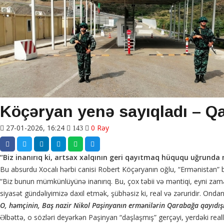
Köçəryan yenə sayıqladı – Qa
27-01-2026, 16:24
0 Rəy
143
“Biz inanırıq ki, artsax xalqının geri qayıtmaq hüququ uğrunda
Bu absurdu Xocalı hərbi canisi Robert Köçəryanın oğlu, “Ermənistan” 
“Biz bunun mümkünlüyünə inanırıq. Bu, çox təbii və məntiqi, eyni zam
siyasət gündəliyimizə daxil etmək, şübhəsiz ki, real və zəruridir. Ondan
O, həmçinin, Baş nazir Nikol Paşinyanın ermənilərin Qarabağa qayıdışı
Əlbəttə, o sözləri deyərkən Paşinyan “daşlaşmış” gerçəyi, yerdəki rea