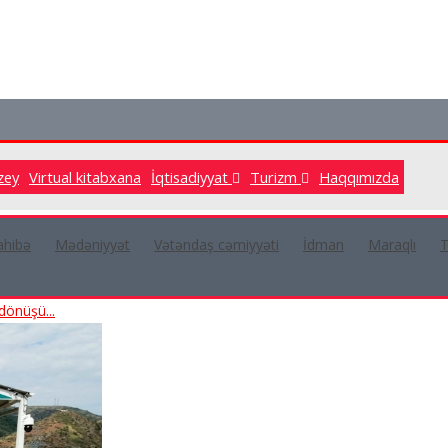
zey
Virtual kitabxana
İqtisadiyyat
Turizm
Haqqımızda
hibə
Mədəniyyət
Vətəndaş cəmiyyəti
İdman
Maraqlı
T
dönüşü...