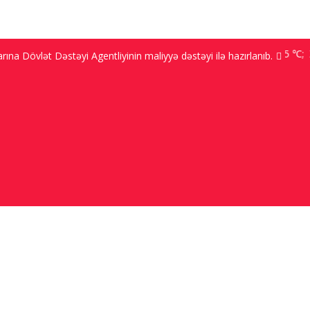
Bakı 9.2 ℃; Şuşa 3.5 ℃; Xank
na Dövlət Dəstəyi Agentliyinin maliyyə dəstəyi ilə hazırlanıb.