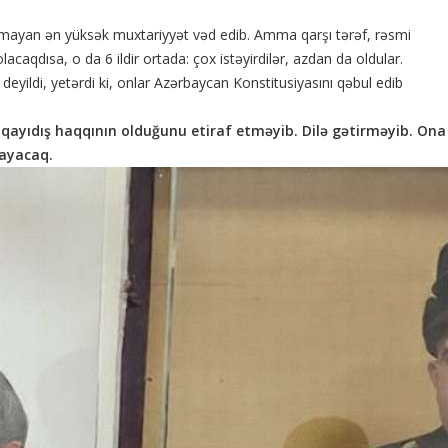
olmayan ən yüksək muxtariyyət vəd edib. Amma qarşı tərəf, rəsmi
acaqdısa, o da 6 ildir ortada: çox istəyirdilər, azdan da oldular.
yildi, yetərdi ki, onlar Azərbaycan Konstitusiyasını qəbul edib
 qayıdış haqqının olduğunu etiraf etməyib. Dilə gətirməyib. Ona
ayacaq.