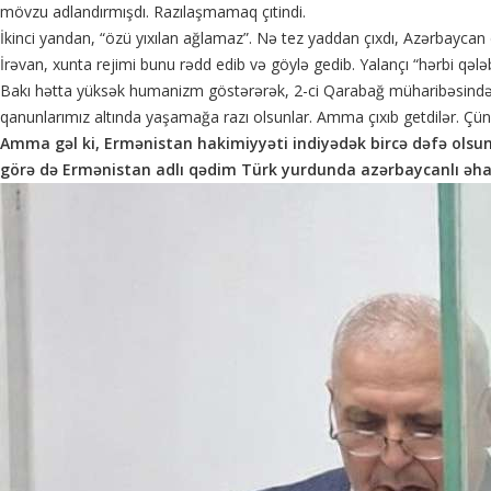
mövzu adlandırmışdı. Razılaşmamaq çıtindi.
İkinci yandan, “özü yıxılan ağlamaz”. Nə tez yaddan çıxdı, Azərbayc
İrəvan, xunta rejimi bunu rədd edib və göylə gedib. Yalançı “hərbi qələb
Bakı hətta yüksək humanizm göstərərək, 2-ci Qarabağ müharibəsindən so
qanunlarımız altında yaşamağa razı olsunlar. Amma çıxıb getdilər. Çünki
Amma gəl ki, Ermənistan hakimiyyəti indiyədək bircə dəfə olsun
görə də Ermənistan adlı qədim Türk yurdunda azərbaycanlı əh