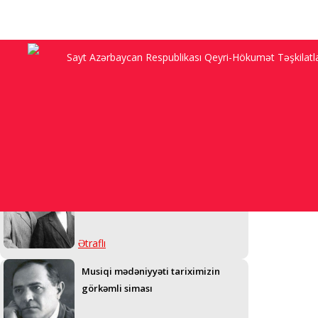
Sayt Azərbaycan Respublikası Qeyri-Hökumət Təşkilatları
“Anam Sadıqcanın evində doğulub,
92 yaşı var, Şuşanı görmək arzusu ilə
yaşayır, amma...”
Ətraflı
Üzeyir bəylə Məleykə xanım niyə
övlad sahibi ola bilmədi...
Ətraflı
Musiqi mədəniyyəti tariximizin
görkəmli siması