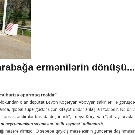
rabağa ermənilərin dönüşü...
 mübarizə aparmaq realdır”.
blokundan olan deputat Levon Köçəryan Abovyan sakinləri ilə görüşdə b
anda, qlobal supergüclər üçün kifayət qədər anlaşılan tələbdir. Nə də
 sonrakı addımlar barədə düşünərik”, - deyə Köçəryan “çəhrayı arzularını
nı qeyri-mümkün saymasını “milli xəyanət” adlandırıb...
llığı nəzərə almışdı. O səbəbə qayıdış məsələsinin gündəmə daşınmasın