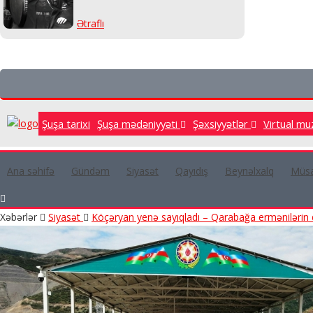
Ətraflı
Şuşa tarixi
Şuşa mədəniyyəti
Şəxsiyyətlər
Virtual mu
Ana səhifə
Gündəm
Siyasət
Qayıdış
Beynəlxalq
Müsa
Xəbərlər
Siyasət
Köçəryan yenə sayıqladı – Qarabağa ermənilərin 