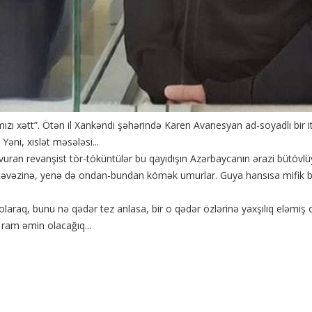
ızı xətt”. Ötən il Xankəndi şəhərində Karen Avanesyan ad-soyadlı bir 
əni, xislət məsələsi...
vuran revanşist tör-töküntülər bu qayıdışın Azərbaycanın ərazi bütövlü
aq əvəzinə, yenə də ondan-bundan kömək umurlar. Guya hansısa mifik b
olaraq, bunu nə qədər tez anlasa, bir o qədər özlərinə yaxşılıq eləmiş
 ram əmin olacağıq...