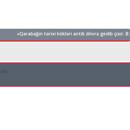
«Qarabağın tarixi kökləri antik dövrə gedib çıxır. Bu, Azərb
arix