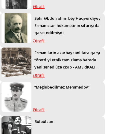
Ətraflı
Səfir Əbdürrəhim bəy Haqverdiyev
Ermənistan hökumətinin sifarişi ilə
qarət edilmişdi
Ətraflı
Ermənilərin azərbaycanlılara qarşı
törətdiyi etnik təmizləmə barədə
yeni sənəd üzə çıxıb - AMERİKALI
GENERALIN TELEQRAMI
Ətraflı
“Məğlubedilməz Məmmədov”
Ətraflı
Bülbülcan