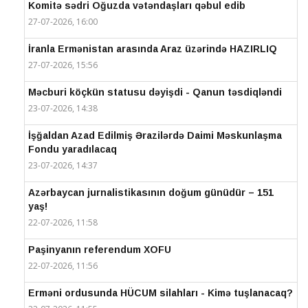
Komitə sədri Oğuzda vətəndaşları qəbul edib
27-07-2026, 16:00
İranla Ermənistan arasında Araz üzərində HAZIRLIQ
27-07-2026, 15:56
Məcburi köçkün statusu dəyişdi - Qanun təsdiqləndi
23-07-2026, 14:38
İşğaldan Azad Edilmiş Ərazilərdə Daimi Məskunlaşma
Fondu yaradılacaq
23-07-2026, 14:37
Azərbaycan jurnalistikasının doğum günüdür – 151
yaş!
22-07-2026, 11:58
Paşinyanın referendum XOFU
22-07-2026, 11:56
Erməni ordusunda HÜCUM silahları - Kimə tuşlanacaq?