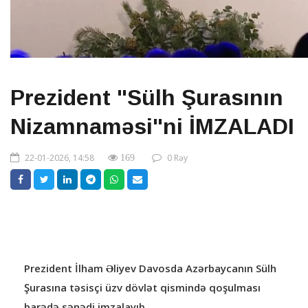
Prezident "Sülh Şurasının
Nizamnaməsi"ni İMZALADI
22-01-2026, 14:58
0 Rəy
169
Prezident İlham Əliyev Davosda Azərbaycanın Sülh
Şurasına təsisçi üzv dövlət qismində qoşulması
barədə sənədi imzalayıb.