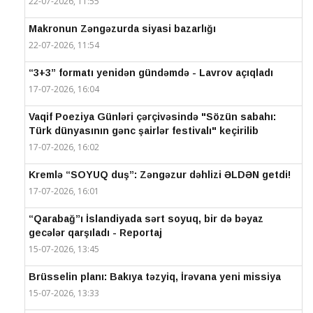
22-07-2026, 11:55
Makronun Zəngəzurda siyasi bazarlığı
22-07-2026, 11:54
“3+3” formatı yenidən gündəmdə - Lavrov açıqladı
17-07-2026, 16:04
Vaqif Poeziya Günləri çərçivəsində "Sözün sabahı:
Türk dünyasının gənc şairlər festivalı" keçirilib
17-07-2026, 16:02
Kremlə “SOYUQ duş”: Zəngəzur dəhlizi ƏLDƏN getdi!
17-07-2026, 16:01
“Qarabağ”ı İslandiyada sərt soyuq, bir də bəyaz
gecələr qarşıladı - Reportaj
15-07-2026, 13:45
Brüsselin planı: Bakıya təzyiq, İrəvana yeni missiya
15-07-2026, 13:33