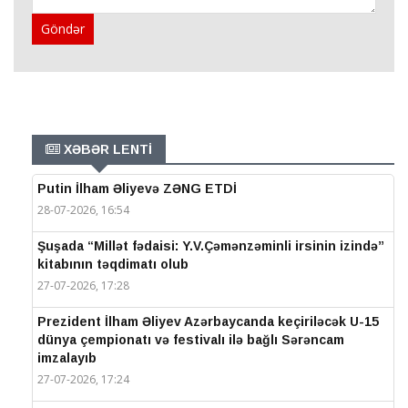
Göndər
XƏBƏR LENTİ
Putin İlham Əliyevə ZƏNG ETDİ
28-07-2026, 16:54
Şuşada “Millət fədaisi: Y.V.Çəmənzəminli irsinin izində”
kitabının təqdimatı olub
27-07-2026, 17:28
Prezident İlham Əliyev Azərbaycanda keçiriləcək U-15
dünya çempionatı və festivalı ilə bağlı Sərəncam
imzalayıb
27-07-2026, 17:24