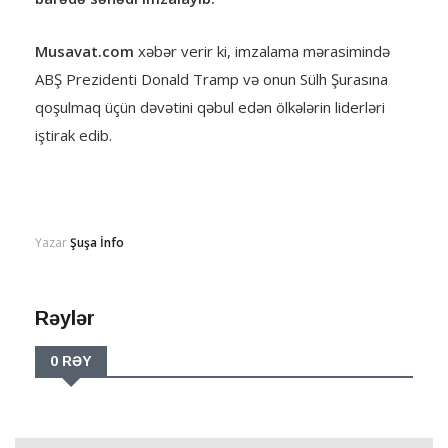
Musavat.com
xəbər verir ki, imzalama mərasimində
ABŞ Prezidenti Donald Tramp və onun Sülh Şurasına
qoşulmaq üçün dəvətini qəbul edən ölkələrin liderləri
iştirak edib.
Yazar
Şuşa İnfo
Rəylər
0 RƏY