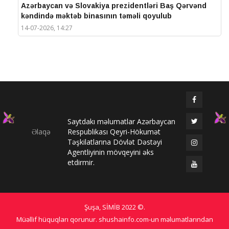
Azərbaycan və Slovakiya prezidentləri Baş Qərvənd
kəndində məktəb binasının təməli qoyulub
14-07-2026, 14:27
IV Şuşa Qlobal Media Forumu başa çatdı
14-07-2026, 14:26
Prezidentlər Şuşada mətbuata bəyanatlarla çıxış
edirlər
14-07-2026, 14:25
Saytdakı məlumatlar Azərbaycan
Elməddin Behbud: “IV Şuşa Qlobal Media Forumu
Əlaqə
Respublikası Qeyri-Hökumət
beynəlxalq media əməkdaşlığının nüfuzlu
Təşkilatlarına Dövlət Dəstəyi
platformasına çevrilib”
Agentliyinin mövqeyini əks
14-07-2026, 14:24
etdirmir.
IV Şuşa Qlobal Media Forumu başladı: Prezident
tədbirdə iştirak edir
13-07-2026, 10:35
Şuşa, SİMİB
2022 ©
.
Qlobal Şuşa
Müəllif hüquqları qorunur. shushainfo.com-un məlumatlarından