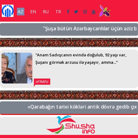
AZ
EN
RU
TR
"Şuşa bütün Azərbaycanlılar üçün əziz bir şə
“Anam Sadıqcanın evində doğulub, 92 yaşı var,
Şuşanı görmək arzusu ilə yaşayır, amma...”
ƏTRAFLI
«Qarabağın tarixi kökləri antik dövrə gedib çıxır.