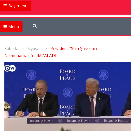
Baş menu
Menu
Xəbərlər
Siyasət
Prezident "Sülh Şurasının
Nizamnaməsi"ni İMZALADI