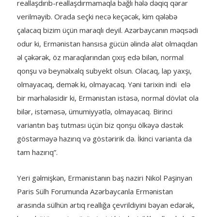
reallaşdırıb-reallaşdırmamaqla bağlı hələ dəqiq qərar
verilməyib. Orada seçki necə keçəcək, kim qələbə
çalacaq bizim üçün maraqlı deyil. Azərbaycanın məqsədi
odur ki, Ermənistan hansısa gücün əlində alət olmaqdan
əl çəkərək, öz maraqlarından çıxış edə bilən, normal
qonşu və beynəlxalq subyekt olsun. Olacaq, lap yaxşı,
olmayacaq, demək ki, olmayacaq. Yəni tarixin indi elə
bir mərhələsidir ki, Ermənistan istəsə, normal dövlət ola
bilər, istəməsə, ümumiyyətlə, olmayacaq. Birinci
variantın baş tutması üçün biz qonşu ölkəyə dəstək
göstərməyə hazırıq və göstəririk də. İkinci varianta da
tam hazırıq”.
Yeri gəlmişkən, Ermənistanın baş naziri Nikol Paşinyan
Paris Sülh Forumunda Azərbaycanla Ermənistan
arasında sülhün artıq reallığa çevrildiyini bəyan edərək,