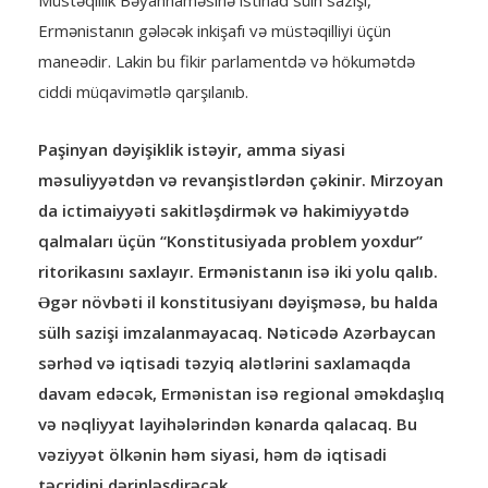
Müstəqillik Bəyannaməsinə istinad sülh sazişi,
Ermənistanın gələcək inkişafı və müstəqilliyi üçün
maneədir. Lakin bu fikir parlamentdə və hökumətdə
ciddi müqavimətlə qarşılanıb.
Paşinyan dəyişiklik istəyir, amma siyasi
məsuliyyətdən və revanşistlərdən çəkinir. Mirzoyan
da ictimaiyyəti sakitləşdirmək və hakimiyyətdə
qalmaları üçün “Konstitusiyada problem yoxdur”
ritorikasını saxlayır. Ermənistanın isə iki yolu qalıb.
Əgər növbəti il konstitusiyanı dəyişməsə, bu halda
sülh sazişi imzalanmayacaq. Nəticədə Azərbaycan
sərhəd və iqtisadi təzyiq alətlərini saxlamaqda
davam edəcək, Ermənistan isə regional əməkdaşlıq
və nəqliyyat layihələrindən kənarda qalacaq. Bu
vəziyyət ölkənin həm siyasi, həm də iqtisadi
təcridini dərinləşdirəcək.