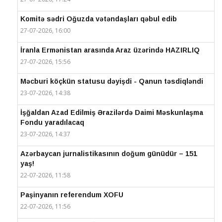
Komitə sədri Oğuzda vətəndaşları qəbul edib
27-07-2026, 16:00
İranla Ermənistan arasında Araz üzərində HAZIRLIQ
27-07-2026, 15:56
Məcburi köçkün statusu dəyişdi - Qanun təsdiqləndi
23-07-2026, 14:38
İşğaldan Azad Edilmiş Ərazilərdə Daimi Məskunlaşma
Fondu yaradılacaq
23-07-2026, 14:37
Azərbaycan jurnalistikasının doğum günüdür – 151
yaş!
22-07-2026, 11:58
Paşinyanın referendum XOFU
22-07-2026, 11:56