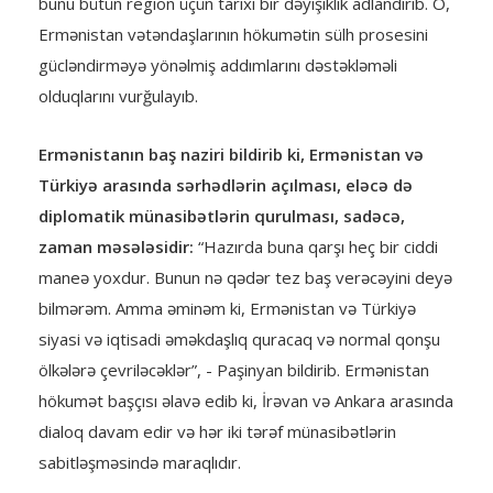
bunu bütün region üçün tarixi bir dəyişiklik adlandırıb. O,
Ermənistan vətəndaşlarının hökumətin sülh prosesini
gücləndirməyə yönəlmiş addımlarını dəstəkləməli
olduqlarını vurğulayıb.
Ermənistanın baş naziri bildirib ki, Ermənistan və
Türkiyə arasında sərhədlərin açılması, eləcə də
diplomatik münasibətlərin qurulması, sadəcə,
zaman məsələsidir:
“Hazırda buna qarşı heç bir ciddi
maneə yoxdur. Bunun nə qədər tez baş verəcəyini deyə
bilmərəm. Amma əminəm ki, Ermənistan və Türkiyə
siyasi və iqtisadi əməkdaşlıq quracaq və normal qonşu
ölkələrə çevriləcəklər”, - Paşinyan bildirib. Ermənistan
hökumət başçısı əlavə edib ki, İrəvan və Ankara arasında
dialoq davam edir və hər iki tərəf münasibətlərin
sabitləşməsində maraqlıdır.