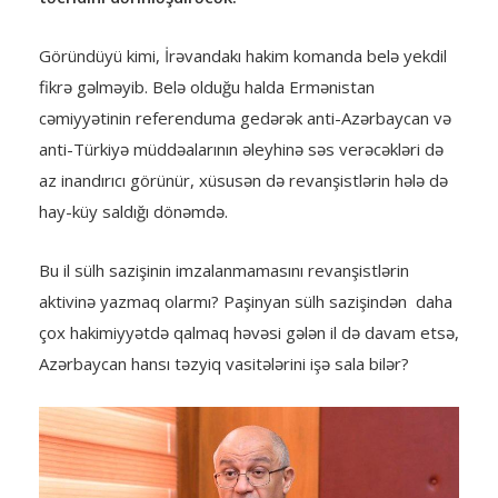
Göründüyü kimi, İrəvandakı hakim komanda belə yekdil
fikrə gəlməyib. Belə olduğu halda Ermənistan
cəmiyyətinin referenduma gedərək anti-Azərbaycan və
anti-Türkiyə müddəalarının əleyhinə səs verəcəkləri də
az inandırıcı görünür, xüsusən də revanşistlərin hələ də
hay-küy saldığı dönəmdə.
Bu il sülh sazişinin imzalanmamasını revanşistlərin
aktivinə yazmaq olarmı? Paşinyan sülh sazişindən daha
çox hakimiyyətdə qalmaq həvəsi gələn il də davam etsə,
Azərbaycan hansı təzyiq vasitələrini işə sala bilər?