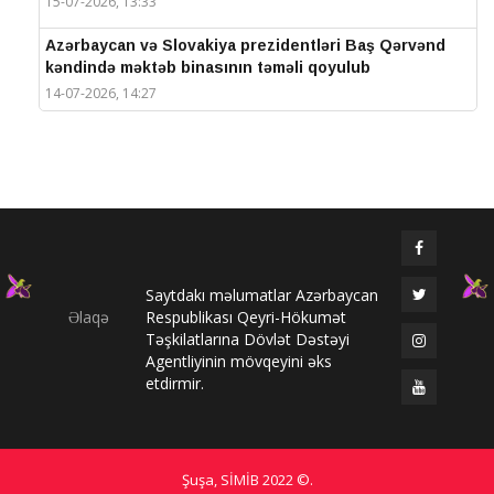
15-07-2026, 13:33
Azərbaycan və Slovakiya prezidentləri Baş Qərvənd
kəndində məktəb binasının təməli qoyulub
14-07-2026, 14:27
IV Şuşa Qlobal Media Forumu başa çatdı
14-07-2026, 14:26
Prezidentlər Şuşada mətbuata bəyanatlarla çıxış
edirlər
14-07-2026, 14:25
Saytdakı məlumatlar Azərbaycan
Elməddin Behbud: “IV Şuşa Qlobal Media Forumu
Əlaqə
Respublikası Qeyri-Hökumət
beynəlxalq media əməkdaşlığının nüfuzlu
Təşkilatlarına Dövlət Dəstəyi
platformasına çevrilib”
Agentliyinin mövqeyini əks
14-07-2026, 14:24
etdirmir.
IV Şuşa Qlobal Media Forumu başladı: Prezident
tədbirdə iştirak edir
13-07-2026, 10:35
Şuşa, SİMİB
2022 ©
.