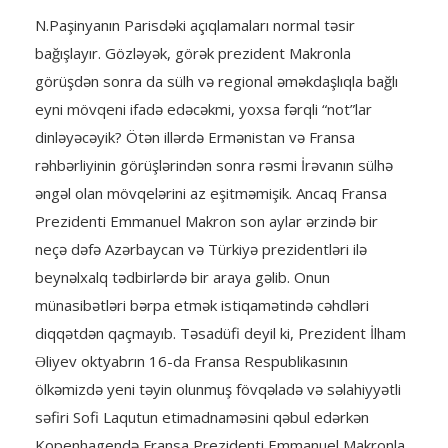
N.Paşinyanın Parisdəki açıqlamaları normal təsir
bağışlayır. Gözləyək, görək prezident Makronla
görüşdən sonra da sülh və regional əməkdaşlıqla bağlı
eyni mövqeni ifadə edəcəkmi, yoxsa fərqli “not”lar
dinləyəcəyik? Ötən illərdə Ermənistan və Fransa
rəhbərliyinin görüşlərindən sonra rəsmi İrəvanın sülhə
əngəl olan mövqelərini az eşitməmişik. Ancaq Fransa
Prezidenti Emmanuel Makron son aylar ərzində bir
neçə dəfə Azərbaycan və Türkiyə prezidentləri ilə
beynəlxalq tədbirlərdə bir araya gəlib. Onun
münasibətləri bərpa etmək istiqamətində cəhdləri
diqqətdən qaçmayıb. Təsadüfi deyil ki, Prezident İlham
Əliyev oktyabrın 16-da Fransa Respublikasının
ölkəmizdə yeni təyin olunmuş fövqəladə və səlahiyyətli
səfiri Sofi Laqutun etimadnaməsini qəbul edərkən
Kopenhagendə Fransa Prezidenti Emmanuel Makronla