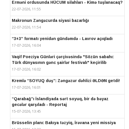
Erməni ordusunda HÜCUM silahları - Kimə tuşlanacaq?
22-07-2026, 11:55
Makronun Zəngəzurda siyasi bazarlığı
22-07-2026, 11:54
“3+3” formatı yenidən gündəmdə - Lavrov açıqladı
17-07-2026, 16:04
Vaqif Poeziya Günləri çərçivəsində "Sözün sabahı:
Türk dünyasının gənc şairlər festivalı" keçirilib
17-07-2026, 16:02
Kremlə “SOYUQ duş”: Zəngəzur dəhlizi ƏLDƏN getdi!
17-07-2026, 16:01
“Qarabağ”ı İslandiyada sərt soyuq, bir də bəyaz
gecələr qarşıladı - Reportaj
15-07-2026, 13:45
Brüsselin planı: Bakıya təzyiq, İrəvana yeni missiya