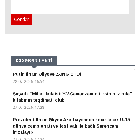
Göndər
XƏBƏR LENTİ
Putin İlham Əliyevə ZƏNG ETDİ
28-07-2026, 16:54
Şuşada “Millət fədaisi: Y.V.Çəmənzəminli irsinin izində”
kitabının təqdimatı olub
27-07-2026, 17:28
Prezident İlham Əliyev Azərbaycanda keçiriləcək U-15
dünya çempionatı və festivalı ilə bağlı Sərəncam
imzalayıb
27-07-2026, 17:24