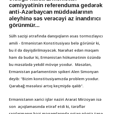
cəmiyyətinin referenduma gedərək
anti-Azərbaycan müddəalarının
əleyhinə səs verəcəyi az inandırıcı
görünmür...
Sülh sazişi ətrafında danışıqların əsas tormozlayıcı
amili - Ermənistan Konstitusiyası belə görünür ki,
bu il də dəyişdirilməyəcək. Narahat edən məqam
həm də budur ki, Ermənistan hökumətinin özündə
bu məsələdə yekdil mövqe yoxdur. Məsələn,
Ermənistan parlamentinin spikeri Alen Simonyan
deyib: “Bizim konstitusiyamızda problem yoxdur.
Qarabağ məsələsi artıq keçmişdə qalıb”.
Ermənistanın xarici işlər naziri Ararat Mirzoyan isə
son açıqlamasında etiraf etdi ki, tərəflər
razılaşmanın bəzi məqamlarında ortaq nöqtə tapa