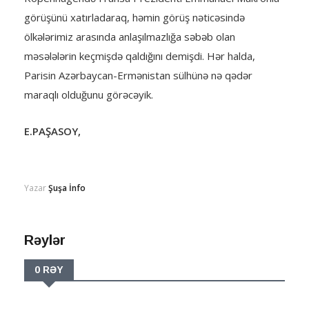
görüşünü xatırladaraq, həmin görüş nəticəsində
ölkələrimiz arasında anlaşılmazlığa səbəb olan
məsələlərin keçmişdə qaldığını demişdi. Hər halda,
Parisin Azərbaycan-Ermənistan sülhünə nə qədər
maraqlı olduğunu görəcəyik.
E.PAŞASOY,
Yazar
Şuşa İnfo
Rəylər
0 RƏY