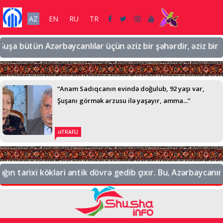
AZ
EN
RU
TR
bütün Azərbaycanlılar üçün əziz bir şəhərdir, əziz bir torpaq
“Anam Sadıqcanın evində doğulub, 92 yaşı var,
Şuşanı görmək arzusu ilə yaşayır, amma...”
ƏTRAFLI
arixi kökləri antik dövrə gedib çıxır. Bu, Azərbaycanın tari