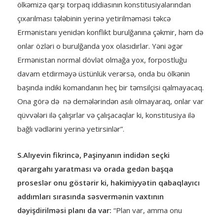
ölkəmizə qarşı torpaq iddiasının konstitusiyalarından
çıxarılması tələbinin yerinə yetirilməməsi təkcə
Ermənistanı yenidən konflikt burulğanına çəkmir, həm də
onlar özləri o burulğanda yox olasıdırlar. Yəni əgər
Ermənistan normal dövlət olmağa yox, forpostluğu
davam etdirməyə üstünlük verərsə, onda bu ölkənin
başında indiki komandanın heç bir təmsilçisi qalmayacaq.
Ona görə də nə demələrindən asılı olmayaraq, onlar var
qüvvələri ilə çalışırlar və çalışacaqlar ki, konstitusiya ilə
bağlı vədlərini yerinə yetirsinlər”.
S.Alıyevin fikrincə, Paşinyanın indidən seçki
qərargahı yaratması və orada gedən başqa
proseslər onu göstərir ki, hakimiyyətin qabaqlayıcı
addımları sırasında səsvermənin vaxtının
dəyişdirilməsi planı da var:
“Plan var, amma onu