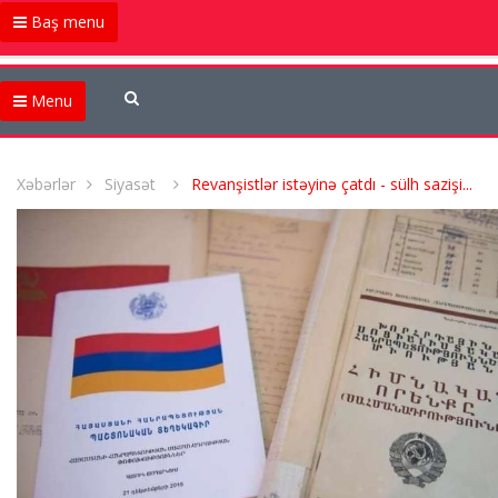
Baş menu
Menu
Xəbərlər
Siyasət
Revanşistlər istəyinə çatdı - sülh sazişi...