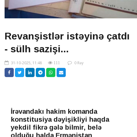
Revanşistlər istəyinə çatdı
- sülh sazişi...
31-10-2025, 11:48
0 Rəy
111
İrəvandakı hakim komanda
konstitusiya dəyişikliyi haqda
yekdil fikrə gələ bilmir, belə
olduğu halda Ermənistan