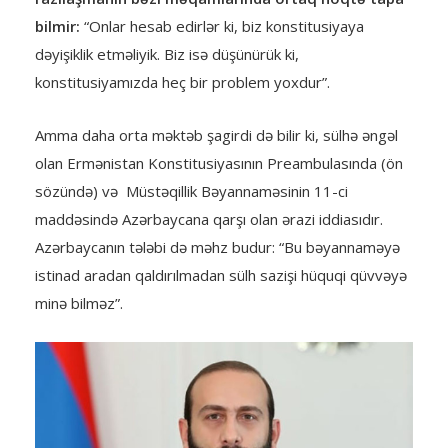
bilmir:
“Onlar hesab edirlər ki, biz konstitusiyaya
dəyişiklik etməliyik. Biz isə düşünürük ki,
konstitusiyamızda heç bir problem yoxdur”.
Amma daha orta məktəb şagirdi də bilir ki, sülhə əngəl
olan Ermənistan Konstitusiyasının Preambulasında (ön
sözündə) və Müstəqillik Bəyannaməsinin 11-ci
maddəsində Azərbaycana qarşı olan ərazi iddiasıdır.
Azərbaycanın tələbi də məhz budur: “Bu bəyannaməyə
istinad aradan qaldırılmadan sülh sazişi hüquqi qüvvəyə
minə bilməz”.