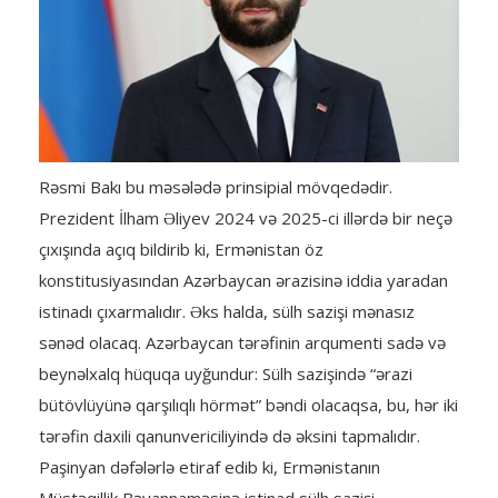
Rəsmi Bakı bu məsələdə prinsipial mövqedədir.
Prezident İlham Əliyev 2024 və 2025-ci illərdə bir neçə
çıxışında açıq bildirib ki, Ermənistan öz
konstitusiyasından Azərbaycan ərazisinə iddia yaradan
istinadı çıxarmalıdır. Əks halda, sülh sazişi mənasız
sənəd olacaq. Azərbaycan tərəfinin arqumenti sadə və
beynəlxalq hüquqa uyğundur: Sülh sazişində “ərazi
bütövlüyünə qarşılıqlı hörmət” bəndi olacaqsa, bu, hər iki
tərəfin daxili qanunvericiliyində də əksini tapmalıdır.
Paşinyan dəfələrlə etiraf edib ki, Ermənistanın