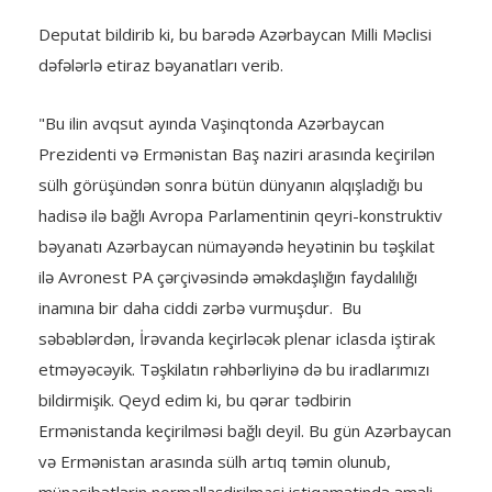
Deputat bildirib ki, bu barədə Azərbaycan Milli Məclisi
dəfələrlə etiraz bəyanatları verib.
"Bu ilin avqsut ayında Vaşinqtonda Azərbaycan
Prezidenti və Ermənistan Baş naziri arasında keçirilən
sülh görüşündən sonra bütün dünyanın alqışladığı bu
hadisə ilə bağlı Avropa Parlamentinin qeyri-konstruktiv
bəyanatı Azərbaycan nümayəndə heyətinin bu təşkilat
ilə Avronest PA çərçivəsində əməkdaşlığın faydalılığı
inamına bir daha ciddi zərbə vurmuşdur. Bu
səbəblərdən, İrəvanda keçirləcək plenar iclasda iştirak
etməyəcəyik. Təşkilatın rəhbərliyinə də bu iradlarımızı
bildirmişik. Qeyd edim ki, bu qərar tədbirin
Ermənistanda keçirilməsi bağlı deyil. Bu gün Azərbaycan
və Ermənistan arasında sülh artıq təmin olunub,