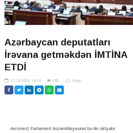
Azərbaycan deputatları
İrəvana getməkdən İMTİNA
ETDİ
27-10-2025, 14:19
0 Rəy
138
Avronest Parlament Assambleyasının bu ilin oktyabr