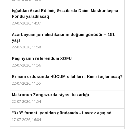
İşğaldan Azad Edilmiş Ərazilərdə Daimi Məskunlaşma
Fondu yaradılacaq
23-07-2026, 14:37
Azərbaycan jurnalistikasının doğum günüdür – 151
yaş!
22-07-2026, 11:58
Paşinyanın referendum XOFU
22-07-2026, 11:56
Erməni ordusunda HÜCUM silahları - Kimə tuşlanacaq?
22-07-2026, 11:55
Makronun Zəngəzurda siyasi bazarlığı
22-07-2026, 11:54
“3+3” formatı yenidən gündəmdə - Lavrov açıqladı
17-07-2026, 16:04