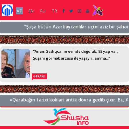
AZ
EN
RU
TR
"Şuşa bütün Azərbaycanlılar üçün əziz bir şəhərdir, 
“Anam Sadıqcanın evində doğulub, 92 yaşı var,
Şuşanı görmək arzusu ilə yaşayır, amma...”
ƏTRAFLI
«Qarabağın tarixi kökləri antik dövrə gedib çıxır. Bu, Azə