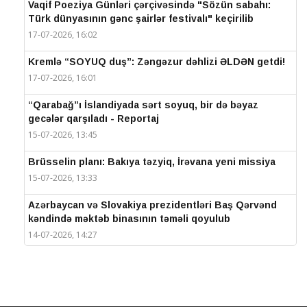
Vaqif Poeziya Günləri çərçivəsində "Sözün sabahı:
Türk dünyasının gənc şairlər festivalı" keçirilib
17-07-2026, 16:02
Kremlə “SOYUQ duş”: Zəngəzur dəhlizi ƏLDƏN getdi!
17-07-2026, 16:01
“Qarabağ”ı İslandiyada sərt soyuq, bir də bəyaz
gecələr qarşıladı - Reportaj
15-07-2026, 13:45
Brüsselin planı: Bakıya təzyiq, İrəvana yeni missiya
15-07-2026, 13:33
Azərbaycan və Slovakiya prezidentləri Baş Qərvənd
kəndində məktəb binasının təməli qoyulub
14-07-2026, 14:27
IV Şuşa Qlobal Media Forumu başa çatdı
14-07-2026, 14:26
Prezidentlər Şuşada mətbuata bəyanatlarla çıxış