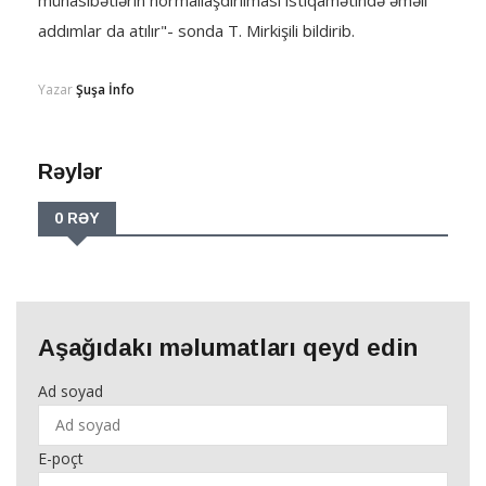
münasibətlərin normallaşdirilmasi istiqamətində əməli
addımlar da atılır"- sonda T. Mirkişili bildirib.
Yazar
Şuşa İnfo
Rəylər
0 RƏY
Aşağıdakı məlumatları qeyd edin
Ad soyad
E-poçt