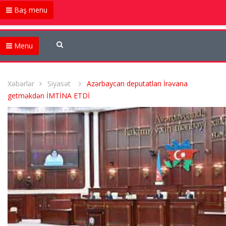
Baş menu
Menu
Xəbərlər
Siyasət
Azərbaycan deputatları İrəvana
getməkdən İMTİNA ETDİ