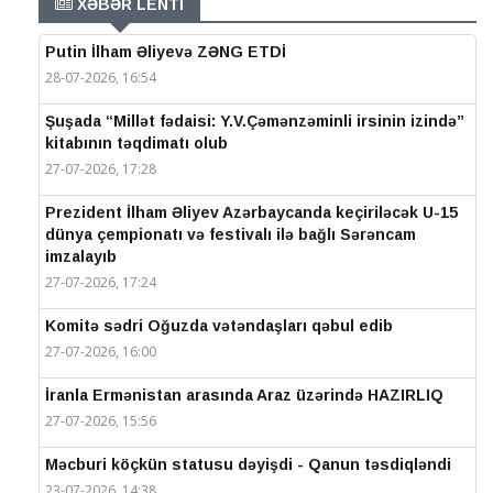
XƏBƏR LENTİ
Putin İlham Əliyevə ZƏNG ETDİ
28-07-2026, 16:54
Şuşada “Millət fədaisi: Y.V.Çəmənzəminli irsinin izində”
kitabının təqdimatı olub
27-07-2026, 17:28
Prezident İlham Əliyev Azərbaycanda keçiriləcək U-15
dünya çempionatı və festivalı ilə bağlı Sərəncam
imzalayıb
27-07-2026, 17:24
Komitə sədri Oğuzda vətəndaşları qəbul edib
27-07-2026, 16:00
İranla Ermənistan arasında Araz üzərində HAZIRLIQ
27-07-2026, 15:56
Məcburi köçkün statusu dəyişdi - Qanun təsdiqləndi
23-07-2026, 14:38