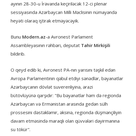
ayının 28-30-u İrəvanda keçiriləcək 12-ci plenar
sessiyasında Azərbaycan Milli Məclisinin nümayəndə
heyəti olaraq iştirak etməyəcəyik.
Bunu
Modern.az
-a Avronest Parlament
Assambleyasının rəhbəri, deputat
Tahir Mirkişili
bildirib.
O qeyd edib ki, Avronest PA-nın yarısını təşkil edən
Avropa Parlamentinin qəbul etdiyi sənədlər, bəyanatlar
Azərbaycanın dövlət suverenliyinə, ərazi
bütövlüyünə qarşıdır: "Bu bəyanatlar həm də regionda
Azərbaycan və Ermənistan arasında gedən sülh
prossesini dəstəkləmir, əksinə, regionda düşmənçiliyin
davam etməsində maraqlı olan qüvvələri dəyirmanına
su tökür".