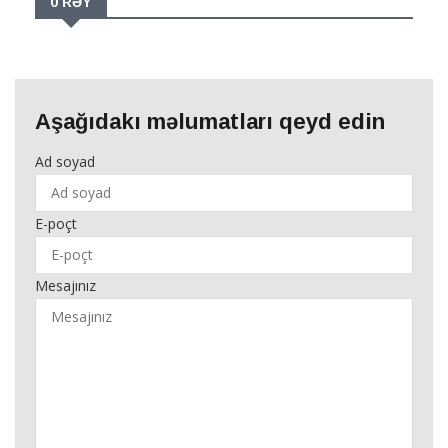
0 RƏY
Aşağıdakı məlumatları qeyd edin
Ad soyad
E-poçt
Mesajınız