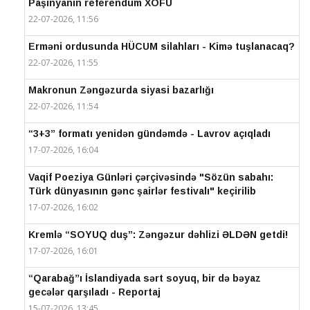
Paşinyanın referendum XOFU
22-07-2026, 11:56
Erməni ordusunda HÜCUM silahları - Kimə tuşlanacaq?
22-07-2026, 11:55
Makronun Zəngəzurda siyasi bazarlığı
22-07-2026, 11:54
“3+3” formatı yenidən gündəmdə - Lavrov açıqladı
17-07-2026, 16:04
Vaqif Poeziya Günləri çərçivəsində "Sözün sabahı:
Türk dünyasının gənc şairlər festivalı" keçirilib
17-07-2026, 16:02
Kremlə “SOYUQ duş”: Zəngəzur dəhlizi ƏLDƏN getdi!
17-07-2026, 16:01
“Qarabağ”ı İslandiyada sərt soyuq, bir də bəyaz
gecələr qarşıladı - Reportaj
15-07-2026, 13:45