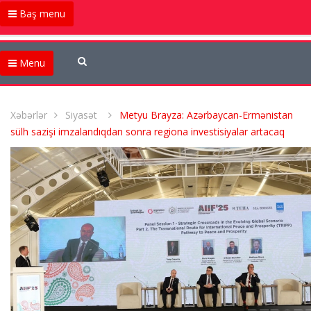
Baş menu
Menu
Xəbərlər
Siyasət
Metyu Brayza: Azərbaycan-Ermənistan
sülh sazişi imzalandıqdan sonra regiona investisiyalar artacaq