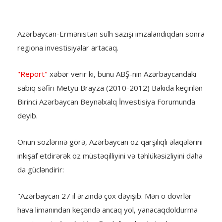
Azərbaycan-Ermənistan sülh sazişi imzalandıqdan sonra
regiona investisiyalar artacaq.
"Report"
xəbər verir ki, bunu ABŞ-nin Azərbaycandakı
sabiq səfiri Metyu Brayza (2010-2012) Bakıda keçirilən
Birinci Azərbaycan Beynəlxalq İnvestisiya Forumunda
deyib.
Onun sözlərinə görə, Azərbaycan öz qarşılıqlı əlaqələrini
inkişaf etdirərək öz müstəqilliyini və təhlükəsizliyini daha
da gücləndirir:
"Azərbaycan 27 il ərzində çox dəyişib. Mən o dövrlər
hava limanından keçəndə ancaq yol, yanacaqdoldurma