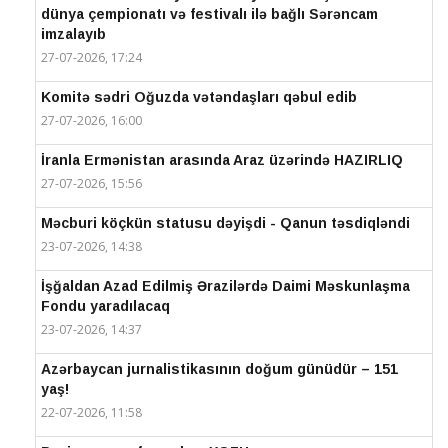
dünya çempionatı və festivalı ilə bağlı Sərəncam
imzalayıb
27-07-2026, 17:24
Komitə sədri Oğuzda vətəndaşları qəbul edib
27-07-2026, 16:00
İranla Ermənistan arasında Araz üzərində HAZIRLIQ
27-07-2026, 15:56
Məcburi köçkün statusu dəyişdi - Qanun təsdiqləndi
23-07-2026, 14:38
İşğaldan Azad Edilmiş Ərazilərdə Daimi Məskunlaşma
Fondu yaradılacaq
23-07-2026, 14:37
Azərbaycan jurnalistikasının doğum günüdür – 151
yaş!
22-07-2026, 11:58