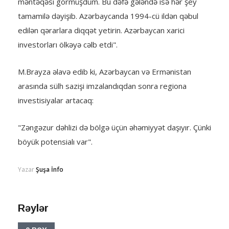
məntəqəsi görmüşdüm. Bu dəfə gələndə isə hər şey
tamamilə dəyişib. Azərbaycanda 1994-cü ildən qəbul
edilən qərarlara diqqət yetirin. Azərbaycan xarici
investorları ölkəyə cəlb etdi".
M.Brayza əlavə edib ki, Azərbaycan və Ermənistan
arasında sülh sazişi imzalandıqdan sonra regiona
investisiyalar artacaq:
"Zəngəzur dəhlizi də bölgə üçün əhəmiyyət daşıyır. Çünki
böyük potensialı var".
Yazar
Şuşa İnfo
Rəylər