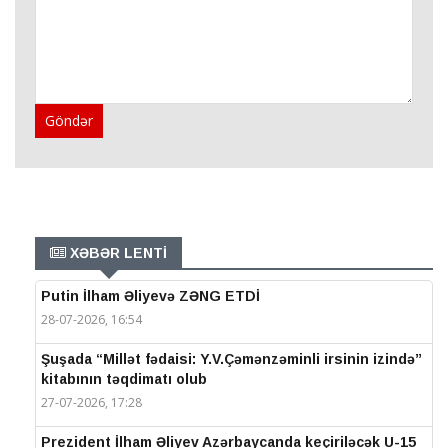
Göndər
XƏBƏR LENTİ
Putin İlham Əliyevə ZƏNG ETDİ
28-07-2026, 16:54
Şuşada “Millət fədaisi: Y.V.Çəmənzəminli irsinin izində”
kitabının təqdimatı olub
27-07-2026, 17:28
Prezident İlham Əliyev Azərbaycanda keçiriləcək U-15