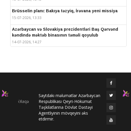
Brüsselin planı: Bakıya təzyiq, İrəvana yeni missiya
15-07-2026, 13:33
Azərbaycan və Slovakiya prezidentləri Baş Qərvənd
kəndində məktəb binasının təməli qoyulub
14-07-2026, 14:27
IV Şuşa Qlobal Media Forumu başa çatdı
14-07-2026, 14:26
Prezidentlər Şuşada mətbuata bəyanatlarla çıxış
edirlər
14-07-2026, 14:25
Saytdakı məlumatlar Azərbaycan
Elməddin Behbud: “IV Şuşa Qlobal Media Forumu
Əlaqə
Respublikası Qeyri-Hökumət
beynəlxalq media əməkdaşlığının nüfuzlu
Təşkilatlarına Dövlət Dəstəyi
platformasına çevrilib”
Agentliyinin mövqeyini əks
14-07-2026, 14:24
etdirmir.
IV Şuşa Qlobal Media Forumu başladı: Prezident