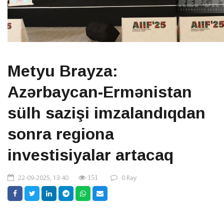
Metyu Brayza:
Azərbaycan-Ermənistan
sülh sazişi imzalandıqdan
sonra regiona
investisiyalar artacaq
22-09-2025, 13:40
0 Rəy
151