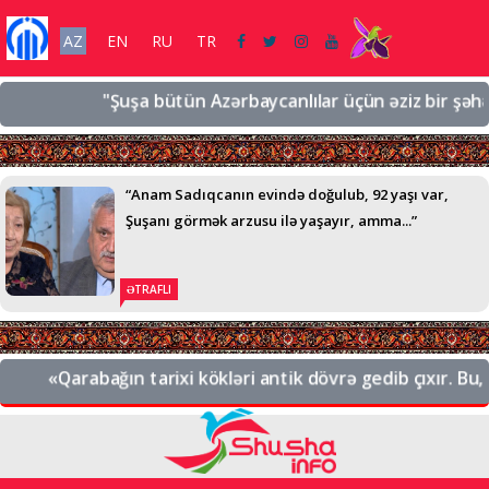
AZ
EN
RU
TR
"Şuşa bütün Azərbaycanlılar üçün əziz bir şəhərdir,
“Anam Sadıqcanın evində doğulub, 92 yaşı var,
Şuşanı görmək arzusu ilə yaşayır, amma...”
ƏTRAFLI
«Qarabağın tarixi kökləri antik dövrə gedib çıxır. Bu, A