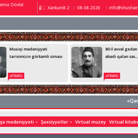
arına Dövlət
 9.2 ℃; Şuşa 3.5 ℃; Xankəndi 2 ℃;
08-08-2026
info@shushai
"Şuş
80 il əvvəl gedən nəfəs və
Rəşid Behbudovu
əbədi qalan səs...
sürgün edilmiş 
ƏTRAFLI
ƏTRAFLI
«Qarabağın
şa mədəniyyəti
Şəxsiyyətlər
Virtual muzey
Virtual kita