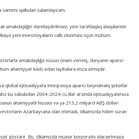
da səmimi-qəlbdən salamlayıram.
lı əməkdaşlığın dərinləşdirilməsi, yeni tərəfdaşlıq əlaqələrinin
 ölkəyə yeni investisiyaların cəlb olunması üçün mühüm
estorlarla əməkdaşlığa xüsusi önəm vermiş, dünyanın aparıcı
mühüm əhəmiyyət kəsb edən layihələrə imza atmışdır.
və qlobal iqtisadiyyata inteqrasiya aparıcı beynəlxalq şirkətlər
Məhz bu səbəbdən 2004-2024-cü illər ərzində iqtisadiyyatımıza
unun əhəmiyyətli hissəsi və ya 213,2 milyard ABŞ dolları
 investorların Azərbaycana olan etimadı, ölkəmizdə hökm sürən
liyyət göstərir. Bu, ölkəmizdə müasir korporativ idarəetməyə