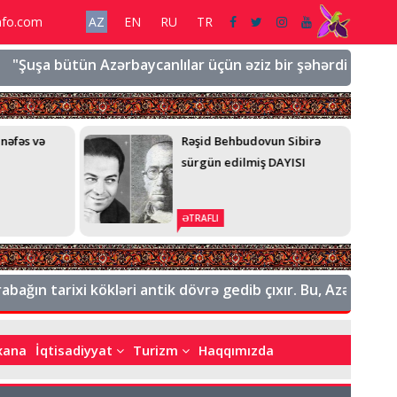
nfo.com
AZ
EN
RU
TR
a bütün Azərbaycanlılar üçün əziz bir şəhərdir, əziz bir torp
n Sibirə
Şuşanın tanınmış nəsilləri:
DAYISI
Hacıbəylilər, Bədəlbəylilər,
Əmirovlar
ƏTRAFLI
 tarixi kökləri antik dövrə gedib çıxır. Bu, Azərbaycanın ta
bxana
İqtisadiyyat
Turizm
Haqqımızda