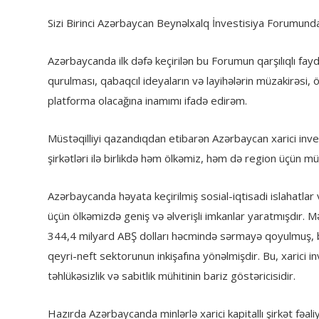
Sizi Birinci Azərbaycan Beynəlxalq İnvestisiya Forumun
Azərbaycanda ilk dəfə keçirilən bu Forumun qarşılıqlı fayda
qurulması, qabaqcıl ideyaların və layihələrin müzakirəsi,
platforma olacağına inamımı ifadə edirəm.
Müstəqilliyi qazandıqdan etibarən Azərbaycan xarici inv
şirkətləri ilə birlikdə həm ölkəmiz, həm də region üçün 
Azərbaycanda həyata keçirilmiş sosial-iqtisadi islahatlar 
üçün ölkəmizdə geniş və əlverişli imkanlar yaratmışdır. 
344,4 milyard ABŞ dolları həcmində sərmayə qoyulmuş, b
qeyri-neft sektorunun inkişafına yönəlmişdir. Bu, xarici
təhlükəsizlik və sabitlik mühitinin bariz göstəricisidir.
Hazırda Azərbaycanda minlərlə xarici kapitallı şirkət fəa