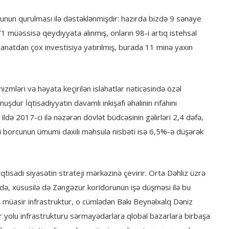
runun qurulması ilə dəstəklənmişdir: hazırda bizdə 9 sənaye
1 müəssisə qeydiyyata alınmış, onların 98-i artıq istehsal
manatdan çox investisiya yatırılmış, burada 11 minə yaxın
izmləri və həyata keçirilən islahatlar nəticəsində özəl
ur İqtisadiyyatın davamlı inkişafı əhalinin rifahını
ildə 2017-ci ilə nəzərən dövlət büdcəsinin gəlirləri 2,4 dəfə,
rici borcunun ümumi daxili məhsula nisbəti isə 6,5%-ə düşərək
qtisadi siyasətin strateji mərkəzinə çevirir. Orta Dəhliz üzrə
lərdə, xüsusilə də Zəngəzur koridorunun işə düşməsi ilə bu
ış müasir infrastruktur, o cümlədən Bakı Beynəlxalq Dəniz
r yolu infrastrukturu sərmayədarlara qlobal bazarlara birbaşa