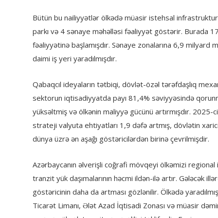
Bütün bu nailiyyətlər ölkədə müasir istehsal infrastruktu
parkı və 4 sənaye məhəlləsi fəaliyyət göstərir. Burada 17
fəaliyyətinə başlamışdır. Sənaye zonalarına 6,9 milyard 
daimi iş yeri yaradılmışdır.
Qabaqcıl ideyaların tətbiqi, dövlət-özəl tərəfdaşlıq mexan
sektorun iqtisadiyyatda payı 81,4% səviyyəsində qorunmuşd
yüksəltmiş və ölkənin maliyyə gücünü artırmışdır. 2025-ci 
strateji valyuta ehtiyatları 1,9 dəfə artmış, dövlətin xa
dünya üzrə ən aşağı göstəricilərdən birinə çevrilmişdir.
Azərbaycanın əlverişli coğrafi mövqeyi ölkəmizi regional i
tranzit yük daşımalarının həcmi ildən-ilə artır. Gələcək il
göstəricinin daha da artması gözlənilir. Ölkədə yaradılm
Ticarət Limanı, Ələt Azad İqtisadi Zonası və müasir dəmi