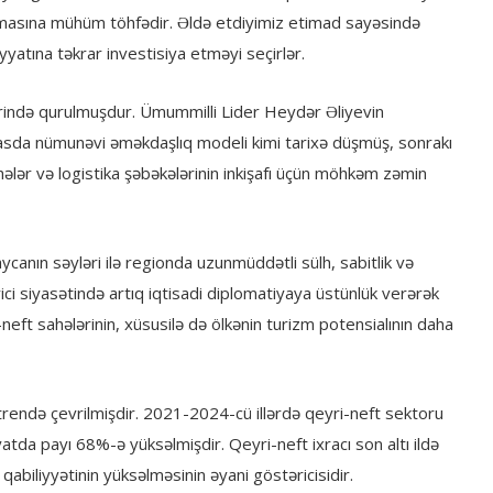
aşmasına mühüm töhfədir. Əldə etdiyimiz etimad sayəsində
iyyatına təkrar investisiya etməyi seçirlər.
rində qurulmuşdur. Ümummilli Lider Heydər Əliyevin
yasda nümunəvi əməkdaşlıq modeli kimi tarixə düşmüş, sonrakı
ihələr və logistika şəbəkələrinin inkişafı üçün möhkəm zəmin
anın səyləri ilə regionda uzunmüddətli sülh, sabitlik və
ici siyasətində artıq iqtisadi diplomatiyaya üstünlük verərək
neft sahələrinin, xüsusilə də ölkənin turizm potensialının daha
rendə çevrilmişdir. 2021-2024-cü illərdə qeyri-neft sektoru
tda payı 68%-ə yüksəlmişdir. Qeyri-neft ixracı son altı ildə
qabiliyyətinin yüksəlməsinin əyani göstəricisidir.