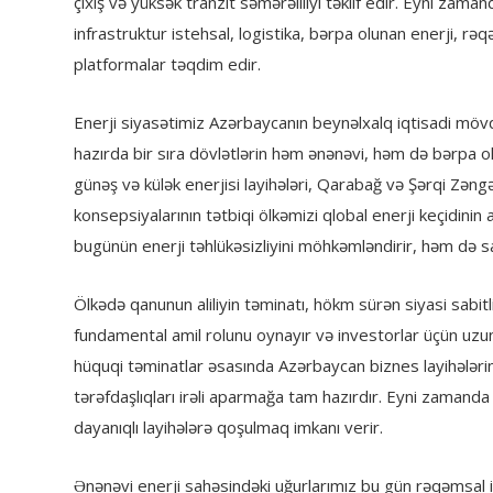
çıxış və yüksək tranzit səmərəliliyi təklif edir. Eyni zam
infrastruktur istehsal, logistika, bərpa olunan enerji, rə
platformalar təqdim edir.
Enerji siyasətimiz Azərbaycanın beynəlxalq iqtisadi mö
hazırda bir sıra dövlətlərin həm ənənəvi, həm də bərpa ol
günəş və külək enerjisi layihələri, Qarabağ və Şərqi Zəngəz
konsepsiyalarının tətbiqi ölkəmizi qlobal enerji keçidinin a
bugünün enerji təhlükəsizliyini möhkəmləndirir, həm də sab
Ölkədə qanunun aliliyin təminatı, hökm sürən siyasi sabit
fundamental amil rolunu oynayır və investorlar üçün uzun
hüquqi təminatlar əsasında Azərbaycan biznes layihələrin
tərəfdaşlıqları irəli aparmağa tam hazırdır. Eyni zamand
dayanıqlı layihələrə qoşulmaq imkanı verir.
Ənənəvi enerji sahəsindəki uğurlarımız bu gün rəqəmsal i