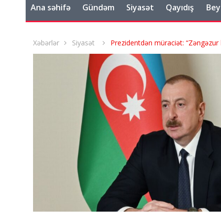
Ana səhifə
Gündəm
Siyasət
Qayıdış
Bey
Xəbərlər
Siyasət
Prezidentdən müraciət: “Zəngəzur 