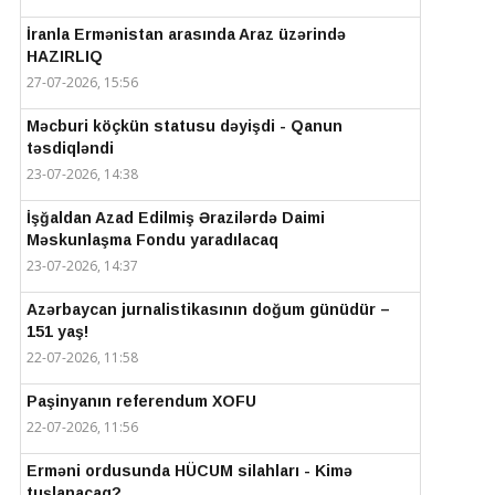
İranla Ermənistan arasında Araz üzərində
HAZIRLIQ
27-07-2026, 15:56
Məcburi köçkün statusu dəyişdi - Qanun
təsdiqləndi
23-07-2026, 14:38
İşğaldan Azad Edilmiş Ərazilərdə Daimi
Məskunlaşma Fondu yaradılacaq
23-07-2026, 14:37
Azərbaycan jurnalistikasının doğum günüdür –
151 yaş!
22-07-2026, 11:58
Paşinyanın referendum XOFU
22-07-2026, 11:56
Erməni ordusunda HÜCUM silahları - Kimə
tuşlanacaq?