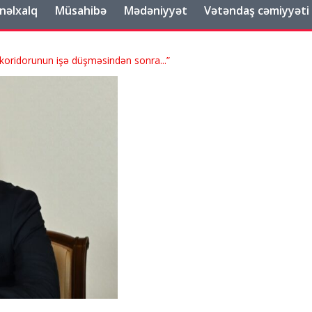
nəlxalq
Müsahibə
Mədəniyyət
Vətəndaş cəmiyyəti
koridorunun işə düşməsindən sonra...”