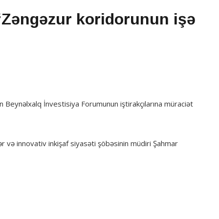
“Zəngəzur koridorunun işə
an Beynəlxalq İnvestisiya Forumunun iştirakçılarına müraciət
r və innovativ inkişaf siyasəti şöbəsinin müdiri Şahmar