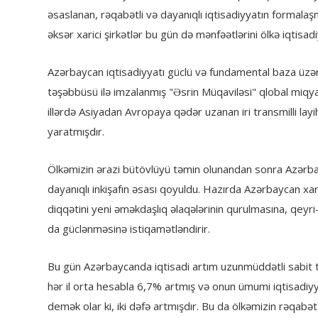
əsaslanan, rəqabətli və dayanıqlı iqtisadiyyatın formal
əksər xarici şirkətlər bu gün də mənfəətlərini ölkə iqtisad
Azərbaycan iqtisadiyyatı güclü və fundamental baza üzə
təşəbbüsü ilə imzalanmış "Əsrin Müqaviləsi" qlobal miq
illərdə Asiyadan Avropaya qədər uzanan iri transmilli lay
yaratmışdır.
Ölkəmizin ərazi bütövlüyü təmin olunandan sonra Azərbayc
dayanıqlı inkişafın əsası qoyuldu. Hazırda Azərbaycan xar
diqqətini yeni əməkdaşlıq əlaqələrinin qurulmasına, qeyri-
da güclənməsinə istiqamətləndirir.
Bu gün Azərbaycanda iqtisadi artım uzunmüddətli sabit t
hər il orta hesabla 6,7% artmış və onun ümumi iqtisadiyya
demək olar ki, iki dəfə artmışdır. Bu da ölkəmizin rəqabət 