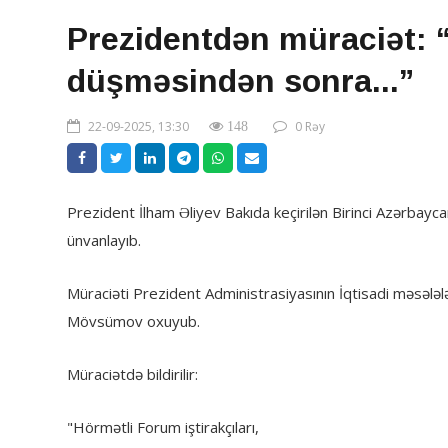
Prezidentdən müraciət: 
düşməsindən sonra...”
22-09-2025, 13:30
0 Rəy
148
Prezident İlham Əliyev Bakıda keçirilən Birinci Azərbayc
ünvanlayıb.
Müraciəti Prezident Administrasiyasının İqtisadi məsələlə
Mövsümov oxuyub.
Müraciətdə bildirilir:
"Hörmətli Forum iştirakçıları,