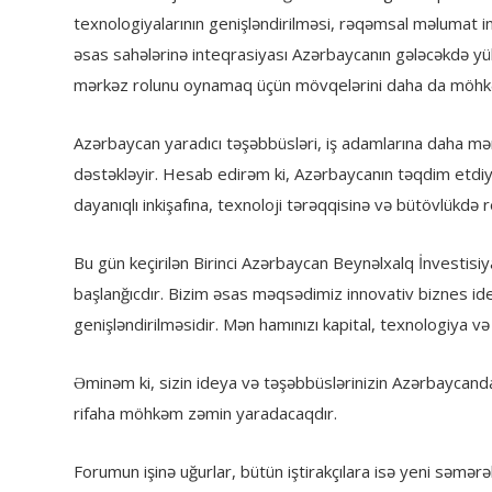
texnologiyalarının genişləndirilməsi, rəqəmsal məlumat inf
əsas sahələrinə inteqrasiyası Azərbaycanın gələcəkdə yük
mərkəz rolunu oynamaq üçün mövqelərini daha da möhkə
Azərbaycan yaradıcı təşəbbüsləri, iş adamlarına daha mənf
dəstəkləyir. Hesab edirəm ki, Azərbaycanın təqdim etdiy
dayanıqlı inkişafına, texnoloji tərəqqisinə və bütövlükdə 
Bu gün keçirilən Birinci Azərbaycan Beynəlxalq İnvestis
başlanğıcdır. Bizim əsas məqsədimiz innovativ biznes ideya
genişləndirilməsidir. Mən hamınızı kapital, texnologiya 
Əminəm ki, sizin ideya və təşəbbüslərinizin Azərbaycand
rifaha möhkəm zəmin yaradacaqdır.
Forumun işinə uğurlar, bütün iştirakçılara isə yeni səmərəl