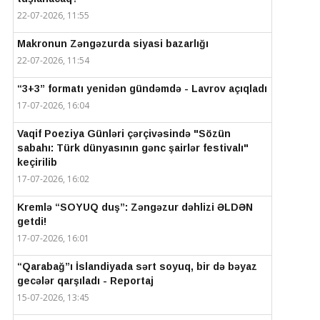
22-07-2026, 11:55
Makronun Zəngəzurda siyasi bazarlığı
22-07-2026, 11:54
“3+3” formatı yenidən gündəmdə - Lavrov açıqladı
17-07-2026, 16:04
Vaqif Poeziya Günləri çərçivəsində "Sözün
sabahı: Türk dünyasının gənc şairlər festivalı"
keçirilib
17-07-2026, 16:02
Kremlə “SOYUQ duş”: Zəngəzur dəhlizi ƏLDƏN
getdi!
17-07-2026, 16:01
“Qarabağ”ı İslandiyada sərt soyuq, bir də bəyaz
gecələr qarşıladı - Reportaj
15-07-2026, 13:45