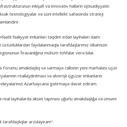
rastrukturunun inkişafı və innovativ həllərin iqtisadiyyatın
sək texnologiyalar və süni intellekt sahəsində strateji
mləndirir.
əətli fəaliyyət imkanları təqdim edən layihələri daim
i üstünlüklərdən faydalanmaqla tərəfdaşlarımız ölkəmizin
regionunun firavanlığına mühüm töhfələr verə bilər.
iya Forumu əməkdaşlıq və sərmayə cəlbinin yeni mərhələsi üçün
larının reallaşdırılması və əlverişli işgüzar imkanların
və ideyalarınızı Azərbaycana gətirməyə dəvət edirəm.
a real layihələrdə əksini tapması uğurlu əməkdaşlığa və ümumi
i tərəfdaşlıqlar arzulayıram".