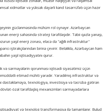
anda xüsusi iqtisadi zonalar, müasir nəqliyyat və rəqəmsal
qəmsal xidmətlər və yüksək dəyərli kənd təsərrüfatı üçün hazır
vqeyinin güclənməsində mühüm rol oynayır. Azərbaycan
unan enerji sahəsində strateji tərəfdaşıdır. Təbii qazla yanaşı,
urun yaşıl enerji zonası, eləcə də "ağıllı infrastruktur"
parıcı iştirakçılarından birinə çevirir. Beləliklə, Azərbaycan həm
ahın yaşıl iqtisadiyyatını qurur.
lik və sərmayələrin qorunması iqtisadi siyasətimiz üçün
müddətli etimad mühiti yaradır. Yaradılmış infrastruktur və
i dəstəkləməyə, texnologiya, investisiya və təcrübə gətirən
a dövlət-özəl tərəfdaşlıq mexanizmləri sərmayədarlara
qtisadiyyat və texnoloji transformasiya ilə tamamlanır. Bulud