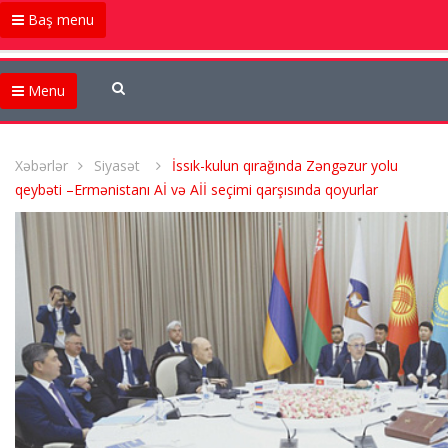
Baş menu
Menu
Xəbərlər
Siyasət
İssık-kulun qırağında Zəngəzur yolu
qeybəti –Ermənistanı Aİ və Aİİ seçimi qarşısında qoyurlar