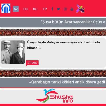
AZ
EN
RU
TR
"Şuşa bütün Azərbaycanlılar üçün əziz bir
Üzeyir bəylə Məleykə xanım niyə övlad sahibi ola
bilmədi...
ƏTRAFLI
«Qarabağın tarixi kökləri antik dövrə gedib çıx