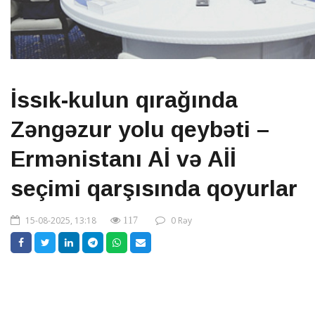
İssık-kulun qırağında
Zəngəzur yolu qeybəti –
Ermənistanı Aİ və Aİİ
seçimi qarşısında qoyurlar
15-08-2025, 13:18
0 Rəy
117