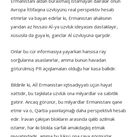
Ermənistanı əldən buraxmaq istəməyən dairələr onun
Avropa İttifaqına üzvlüyünü real perspektiv hesab
etmirlər və bəyan edirlər ki, Ermənistan əhalisinin
yarıdan az hissəsi Aİ-yə üzvlük ideyasını dəstəkləyir,
xüsusilə də guya ki, gənclər Aİ üzvlüyünə qarşıdır.
Onlar bu cür informasiya yayarkən hansısa rəy
sorğularına əsaslanırlar, amma bunun havadan
götürülmüş PR açıqlamaları olduğu hər kəsə bəllidir.
Bildirilir ki, Aİİ Ermənistan iqtisadiyyatı üçün həyat
xəttidir, bu təşkilata üzvlük ona milyardlar və sabitlik
gətirir. Ancaq görünür, bu milyardlar Ermənistanı qane
etmir və o, Qərbə yaxınlaşmağı daha perspektivli hesab
edir. İrəvan çəkişən blokların arasında qalıb əzilmək
istəmir, hər iki blokla sərfəli əməkdaşlıq etmək
niyyətindədir, amma bu lüksü ona rəva görmürlər.