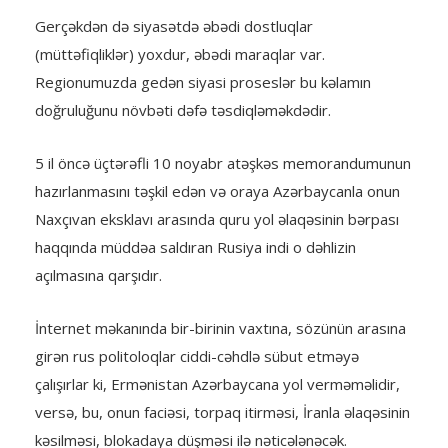
Gerçəkdən də siyasətdə əbədi dostluqlar
(müttəfiqliklər) yoxdur, əbədi maraqlar var.
Regionumuzda gedən siyasi proseslər bu kəlamın
doğruluğunu növbəti dəfə təsdiqləməkdədir.
5 il öncə üçtərəfli 10 noyabr atəşkəs memorandumunun
hazırlanmasını təşkil edən və oraya Azərbaycanla onun
Naxçıvan eksklavı arasında quru yol əlaqəsinin bərpası
haqqında müddəa saldıran Rusiya indi o dəhlizin
açılmasına qarşıdır.
İnternet məkanında bir-birinin vaxtına, sözünün arasına
girən rus politoloqlar ciddi-cəhdlə sübut etməyə
çalışırlar ki, Ermənistan Azərbaycana yol verməməlidir,
versə, bu, onun faciəsi, torpaq itirməsi, İranla əlaqəsinin
kəsilməsi, blokadaya düşməsi ilə nəticələnəcək.