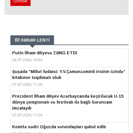
Göndər
XƏBƏR LENTİ
Putin İlham Əliyevə ZƏNG ETDİ
28-07-2026, 16:54
Şuşada “Millət fədaisi: Y.V.Çəmənzəminli irsinin izində”
kitabının təqdimatı olub
27-07-2026, 17:28
Prezident İlham Əliyev Azərbaycanda keçiriləcək U-15
dünya çempionatı və festivalı ilə bağlı Sərəncam
imzalayıb
27-07-2026, 17:24
Komitə sədri Oğuzda vətəndaşları qəbul edib