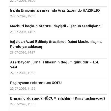
27-07-2026, 16:00
İranla Ermənistan arasında Araz üzərində HAZIRLIQ
27-07-2026, 15:56
Məcburi köçkün statusu dəyişdi - Qanun təsdiqləndi
23-07-2026, 14:38
İşğaldan Azad Edilmiş Ərazilərdə Daimi Məskunlaşma
Fondu yaradılacaq
23-07-2026, 14:37
Azərbaycan jurnalistikasının doğum günüdür – 151
yaş!
22-07-2026, 11:58
Paşinyanın referendum XOFU
22-07-2026, 11:56
Erməni ordusunda HÜCUM silahları - Kimə tuşlanacaq?
22-07-2026, 11:55