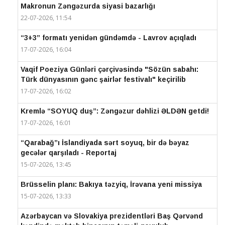
Makronun Zəngəzurda siyasi bazarlığı
22-07-2026, 11:54
“3+3” formatı yenidən gündəmdə - Lavrov açıqladı
17-07-2026, 16:04
Vaqif Poeziya Günləri çərçivəsində "Sözün sabahı:
Türk dünyasının gənc şairlər festivalı" keçirilib
17-07-2026, 16:02
Kremlə “SOYUQ duş”: Zəngəzur dəhlizi ƏLDƏN getdi!
17-07-2026, 16:01
“Qarabağ”ı İslandiyada sərt soyuq, bir də bəyaz
gecələr qarşıladı - Reportaj
15-07-2026, 13:45
Brüsselin planı: Bakıya təzyiq, İrəvana yeni missiya
15-07-2026, 13:33
Azərbaycan və Slovakiya prezidentləri Baş Qərvənd