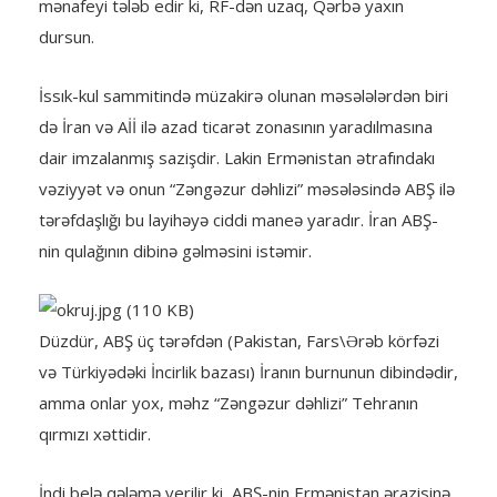
mənafeyi tələb edir ki, RF-dən uzaq, Qərbə yaxın
dursun.
İssık-kul sammitində müzakirə olunan məsələlərdən biri
də İran və Aİİ ilə azad ticarət zonasının yaradılmasına
dair imzalanmış sazişdir. Lakin Ermənistan ətrafındakı
vəziyyət və onun “Zəngəzur dəhlizi” məsələsində ABŞ ilə
tərəfdaşlığı bu layihəyə ciddi maneə yaradır. İran ABŞ-
nin qulağının dibinə gəlməsini istəmir.
Düzdür, ABŞ üç tərəfdən (Pakistan, Fars\Ərəb körfəzi
və Türkiyədəki İncirlik bazası) İranın burnunun dibindədir,
amma onlar yox, məhz “Zəngəzur dəhlizi” Tehranın
qırmızı xəttidir.
İndi belə qələmə verilir ki, ABŞ-nin Ermənistan ərazisinə