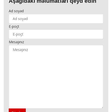
Aşağıdakı məlumatları qeyd edin
Ad soyad
E-poçt
Mesajınız