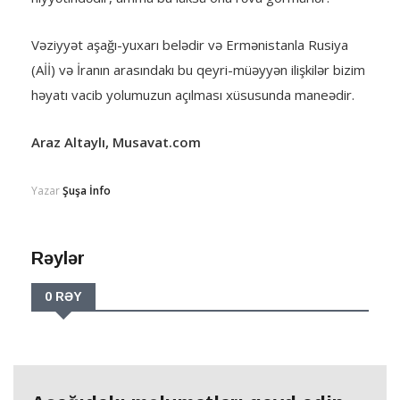
Vəziyyət aşağı-yuxarı belədir və Ermənistanla Rusiya
(Aİİ) və İranın arasındakı bu qeyri-müəyyən ilişkilər bizim
həyatı vacib yolumuzun açılması xüsusunda maneədir.
Araz Altaylı, Musavat.com
Yazar
Şuşa İnfo
Rəylər
0 RƏY