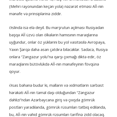
(Mehri rayonundan keçən yola) nəzarət etməsi Aİİ-nin
mənafe və prinsiplərinə ziddir.
Əslində isə elə deyil. Bu marşrutun açılması Rusiyadan
başqa Aİİ üzvü olan ölkələrin hamısının maraqlarına
uyğundur, onlar öz yüklərini bu yol vasitəsilə Avropaya,
Yaxın Şərqə daha asan çatdıra biləcəklər. Sadəcə, Rusiya
onlara “Zəngəzur yolu”na qarşı çıxmağı diktə edir, öz
maraqlarını bütövlükdə Aİİ-nin mənafeyinin fövqünə
qoyur.
Əsas bəhanə budur ki, malların və xidmətlərin sərbəst
hərəkəti Aİİ-nin təməl daşı olduğundan “Zəngəzur
dəhlizi”ndən Azərbaycana giriş və çıxışda gömrük
postları yaradılanda, gömrük rüsumları tətbiq ediləndə,
bu, Aİİ-nin vahid gömrük rüsumları tarifinə zidd olacaq.