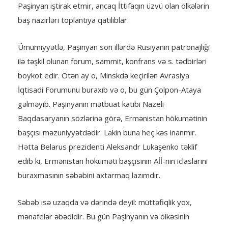
Paşinyan iştirak etmir, ancaq İttifaqın üzvü olan ölkələrin
baş nazirləri toplantıya qatılıblar.
Ümumiyyətlə, Paşinyan son illərdə Rusiyanın patronajlığı
ilə təşkil olunan forum, sammit, konfrans və s. tədbirləri
boykot edir. Ötən ay o, Minskdə keçirilən Avrasiya
İqtisadi Forumunu buraxıb və o, bu gün Çolpon-Ataya
gəlməyib. Paşinyanın mətbuat katibi Nazeli
Baqdasaryanın sözlərinə görə, Ermənistan hökumətinin
başçısı məzuniyyətdədir. Lakin buna heç kəs inanmır.
Hətta Belarus prezidenti Aleksandr Lukaşenko təklif
edib ki, Ermənistan hökuməti başçısının Aİİ-nin iclaslarını
buraxmasının səbəbini axtarmaq lazımdır.
Səbəb isə uzaqda və dərində deyil: müttəfiqlik yox,
mənafelər əbədidir. Bu gün Paşinyanın və ölkəsinin