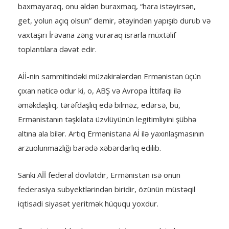
baxmayaraq, onu əldən buraxmaq, “hara istəyirsən,
get, yolun açıq olsun” demir, ətəyindən yapışıb durub və
vaxtaşırı İrəvana zəng vuraraq israrla müxtəlif
toplantılara dəvət edir.
Aİİ-nin sammitindəki müzakirələrdən Ermənistan üçün
çıxan nəticə odur ki, o, ABŞ və Avropa İttifaqı ilə
əməkdaşlıq, tərəfdaşlıq edə bilməz, edərsə, bu,
Ermənistanın təşkilata üzvlüyünün legitimliyini şübhə
altına ala bilər. Artıq Ermənistana Aİ ilə yaxınlaşmasının
arzuolunmazlığı barədə xəbərdarlıq edilib.
Sanki Aİİ federal dövlətdir, Ermənistan isə onun
federasiya subyektlərindən biridir, özünün müstəqil
iqtisadi siyasət yeritmək hüququ yoxdur.