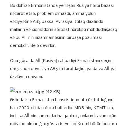
Bu dəhlizə Ermənistanda yerləşən Rusiya hərbi bazası
nəzarət etsə, problem olmazdı, amma yolun
vəziyyətinə ABŞ baxsa, Avrasiya İttifaq daxilində
malların və xidmətlərin sərbəst hərəkəti məhdudlaşacaq
və bu Aİİ-nin nizamnaməsinin birbaşa pozulması
deməkdir. Belə deyirlər.
Ona görə də Aİİ (Rusiya) rəhbərliyi Ermənistanı seçim
qarşısında qoyur: ya ABŞ ilə tərəfdaşlıq, ya da və Aİİ-yə
üzvlüyün davamı.
Əslində isə Ermənistan hansı istiqamətə üz tutduğunu
hələ 2020-ci ildən öncə bəlli edib. MDB-nin, KTMT-nin,
indi isə Aİİ-nin sammitlərinə qatılmır, onların İrəvan üçün
mövcud olmadığını göstərir. Ancaq Kreml bütün bunlara