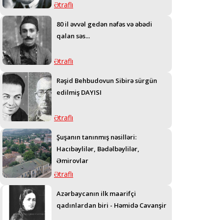
Ətraflı
80 il əvvəl gedən nəfəs və əbədi
qalan səs...
Ətraflı
Rəşid Behbudovun Sibirə sürgün
edilmiş DAYISI
Ətraflı
Şuşanın tanınmış nəsilləri:
Hacıbəylilər, Bədəlbəylilər,
Əmirovlar
Ətraflı
Azərbaycanın ilk maarifçi
qadınlardan biri - Həmidə Cavanşir