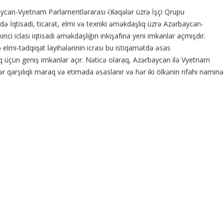
ycan-Vyetnam Parlamentlərarası Əlaqələr üzrə İşçi Qrupu
ldə İqtisadi, ticarət, elmi və texniki əməkdaşlıq üzrə Azərbaycan-
nci iclası iqtisadi əməkdaşlığın inkişafına yeni imkanlar açmışdır.
lmi-tədqiqat layihələrinin icrası bu istiqamətdə əsas
ıq üçün geniş imkanlar açır. Nəticə olaraq, Azərbaycan ilə Vyetnam
 qarşılıqlı maraq və etimada əsaslanır və hər iki ölkənin rifahı naminə