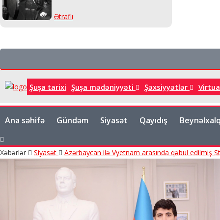
Ətraflı
Şuşa tarixi
Şuşa mədəniyyəti
Şəxsiyyətlər
Virtu
Ana səhifə
Gündəm
Siyasət
Qayıdış
Beynəlxal
Xəbərlər
Siyasət
Azərbaycan ilə Vyetnam arasında qəbul edilmiş St