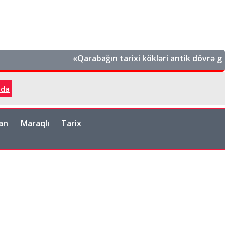
«Qarabağın tarixi kökləri antik dövrə gedib çı
zda
an
Maraqlı
Tarix