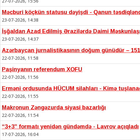
27-07-2026, 15:56
Məcburi köçkün statusu dəyişdi - Qanun təsdiqlən
23-07-2026, 14:38
İşğaldan Azad Edilmiş Ərazilərdə Daimi Məskunla
23-07-2026, 14:37
Azərbaycan jurnalistikasının doğum günüdür – 151
22-07-2026, 11:58
Paşinyanın referendum XOFU
22-07-2026, 11:56
Erməni ordusunda HÜCUM silahları - Kimə tuşlan
22-07-2026, 11:55
Makronun Zəngəzurda siyasi bazarlığı
22-07-2026, 11:54
“3+3” formatı yenidən gündəmdə - Lavrov açıqladı
17-07-2026, 16:04