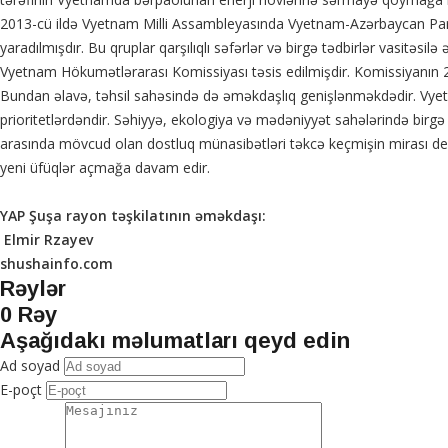
2013-cü ildə Vyetnam Milli Assambleyasında Vyetnam-Azərbaycan Parl
yaradılmışdır. Bu qruplar qarşılıqlı səfərlər və birgə tədbirlər vasitə
Vyetnam Hökumətlərarası Komissiyası təsis edilmişdir. Komissiyanın 2017-
Bundan əlavə, təhsil sahəsində də əməkdaşlıq genişlənməkdədir. Vyetna
prioritetlərdəndir. Səhiyyə, ekologiya və mədəniyyət sahələrində birg
arasında mövcud olan dostluq münasibətləri təkcə keçmişin mirası deyil
yeni üfüqlər açmağa davam edir.
YAP Şuşa rayon təşkilatının əməkdaşı:
Elmir Rzayev
shushainfo.com
Rəylər
0 Rəy
Aşağıdakı məlumatları qeyd edin
Ad soyad
E-poçt