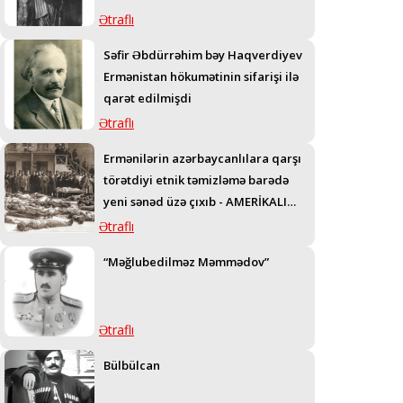
Ətraflı
Səfir Əbdürrəhim bəy Haqverdiyev
Ermənistan hökumətinin sifarişi ilə
qarət edilmişdi
Ətraflı
Ermənilərin azərbaycanlılara qarşı
törətdiyi etnik təmizləmə barədə
yeni sənəd üzə çıxıb - AMERİKALI
GENERALIN TELEQRAMI
Ətraflı
“Məğlubedilməz Məmmədov”
Ətraflı
Bülbülcan