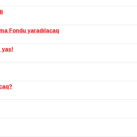
di
şma Fondu yaradılacaq
 yaş!
acaq?