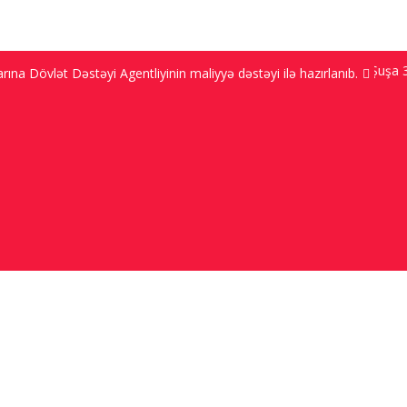
Bakı 9.2 ℃; Şuşa 3.5
na Dövlət Dəstəyi Agentliyinin maliyyə dəstəyi ilə hazırlanıb.