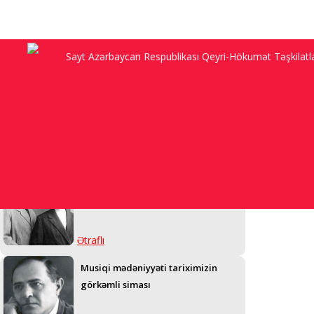
Sayt Azərbaycan Respublikası Qeyri-Hökumət Təşkilatları
“Anam Sadıqcanın evində doğulub,
92 yaşı var, Şuşanı görmək arzusu ilə
yaşayır, amma...”
Ətraflı
Üzeyir bəylə Məleykə xanım niyə
övlad sahibi ola bilmədi...
Ətraflı
Musiqi mədəniyyəti tariximizin
görkəmli siması