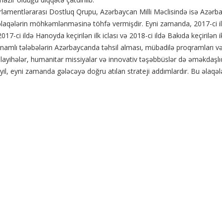
amentlərarası Dostluq Qrupu, Azərbaycan Milli Məclisində isə Azərba
silə əlaqələrin möhkəmlənməsinə töhfə vermişdir. Eyni zamanda, 2017-ci i
ci ildə Hanoyda keçirilən ilk iclası və 2018-ci ildə Bakıda keçirilən iki
mlı tələbələrin Azərbaycanda təhsil alması, mübadilə proqramları və e
ə layihələr, humanitar missiyalar və innovativ təşəbbüslər də əməkdaşl
, eyni zamanda gələcəyə doğru atılan strateji addımlardır. Bu əlaqələr