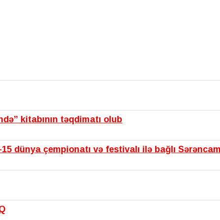
ində” kitabının təqdimatı olub
15 dünya çempionatı və festivalı ilə bağlı Sərənca
IQ