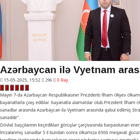
Azərbaycan ilə Vyetnam arası
15-05-2025, 15:52
0 Rəy
296
Mayın 7-də Azərbaycan Respublikasının Prezidenti İlham Əliyev ölkə
bəyanatlarla çıxış ediblər. bəyanatla əlamətdar olub.Prezident İlham Əli
sənədlər arasında Azərbaycan ilə Vyetnam arasında qəbul edilmiş Strat
sənəddir".
Dövlət başçılarının keçirdikləri görüşlər çərçivəsində bərpaolunan enerj
İmzalanmış sənədlər 5 il bundan sonra ölkəmizə 6500 meqavat gücündə
tərəfinin Vyetnamda bərpaolunan enerji növlərinə sərmayə qoymağa haz