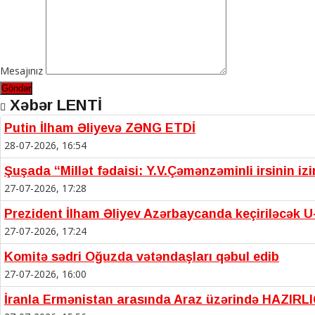
Mesajınız
Göndər
Xəbər LENTİ
Putin İlham Əliyevə ZƏNG ETDİ
28-07-2026, 16:54
Şuşada “Millət fədaisi: Y.V.Çəmənzəminli irsinin iz
27-07-2026, 17:28
Prezident İlham Əliyev Azərbaycanda keçiriləcək U-
27-07-2026, 17:24
Komitə sədri Oğuzda vətəndaşları qəbul edib
27-07-2026, 16:00
İranla Ermənistan arasında Araz üzərində HAZIRL