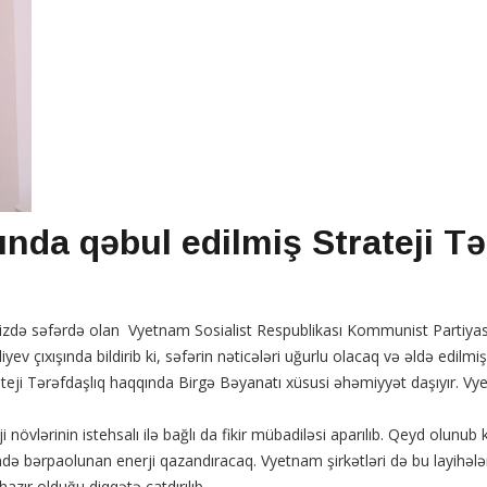
nda qəbul edilmiş Strateji Tə
mizdə səfərdə olan Vyetnam Sosialist Respublikası Kommunist Partiya
yev çıxışında bildirib ki, səfərin nəticələri uğurlu olacaq və əldə edil
eji Tərəfdaşlıq haqqında Birgə Bəyanatı xüsusi əhəmiyyət daşıyır. Vye
i növlərinin istehsalı ilə bağlı da fikir mübadiləsi aparılıb. Qeyd olunu
 bərpaolunan enerji qazandıracaq. Vyetnam şirkətləri də bu layihələ
ır olduğu diqqətə çatdırılıb.