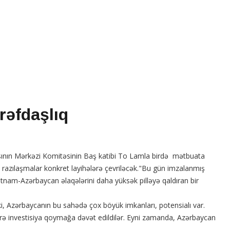
rəfdaşlıq
sının Mərkəzi Komitəsinin Baş katibi To Lamla birdə mətbuata
miş razılaşmalar konkret layihələrə çevriləcək."Bu gün imzalanmış
tnam-Azərbaycan əlaqələrini daha yüksək pilləyə qaldıran bir
b ki, Azərbaycanın bu sahədə çox böyük imkanları, potensialı var.
rə investisiya qoymağa dəvət edildilər. Eyni zamanda, Azərbaycan