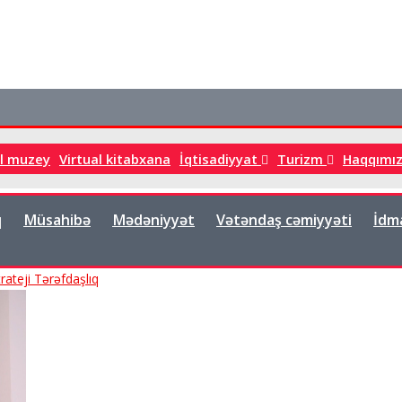
al muzey
Virtual kitabxana
İqtisadiyyat
Turizm
Haqqımı
q
Müsahibə
Mədəniyyət
Vətəndaş cəmiyyəti
İdm
rateji Tərəfdaşlıq