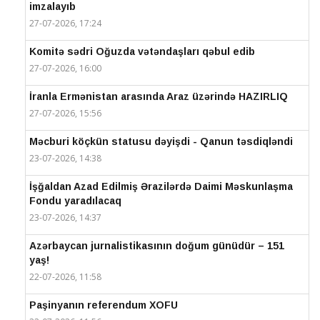
imzalayıb
27-07-2026, 17:24
Komitə sədri Oğuzda vətəndaşları qəbul edib
27-07-2026, 16:00
İranla Ermənistan arasında Araz üzərində HAZIRLIQ
27-07-2026, 15:56
Məcburi köçkün statusu dəyişdi - Qanun təsdiqləndi
23-07-2026, 14:38
İşğaldan Azad Edilmiş Ərazilərdə Daimi Məskunlaşma
Fondu yaradılacaq
23-07-2026, 14:37
Azərbaycan jurnalistikasının doğum günüdür – 151
yaş!
22-07-2026, 11:58
Paşinyanın referendum XOFU