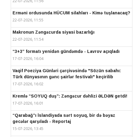
22-07-2026, 11:56
Erməni ordusunda HÜCUM silahları - Kimə tuşlanacaq?
22-07-2026, 11:55
Makronun Zəngəzurda siyasi bazarlığı
22-07-2026, 11:54
“3+3” formatı yenidən gündəmdə - Lavrov açıqladı
17-07-2026, 16:04
Vaqif Poeziya Günləri çərçivəsində "Sözün sabahı:
Türk dünyasının gənc şairlər festivalı" keçirilib
17-07-2026, 16:02
Kremlə “SOYUQ duş”: Zəngəzur dəhlizi ƏLDƏN getdi!
17-07-2026, 16:01
“Qarabağ”ı İslandiyada sərt soyuq, bir də bəyaz
gecələr qarşıladı - Reportaj
15-07-2026, 13:45