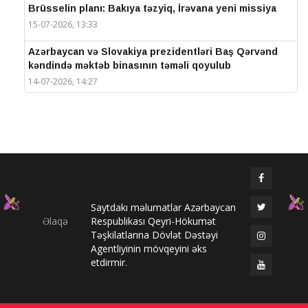
Brüsselin planı: Bakıya təzyiq, İrəvana yeni missiya
15-07-2026, 13:33
Azərbaycan və Slovakiya prezidentləri Baş Qərvənd
kəndində məktəb binasının təməli qoyulub
14-07-2026, 14:27
IV Şuşa Qlobal Media Forumu başa çatdı
14-07-2026, 14:26
Prezidentlər Şuşada mətbuata bəyanatlarla çıxış
edirlər
14-07-2026, 14:25
Saytdakı məlumatlar Azərbaycan
Elməddin Behbud: “IV Şuşa Qlobal Media Forumu
Əlaqə
Respublikası Qeyri-Hökumət
beynəlxalq media əməkdaşlığının nüfuzlu
Təşkilatlarına Dövlət Dəstəyi
platformasına çevrilib”
Agentliyinin mövqeyini əks
14-07-2026, 14:24
etdirmir.
IV Şuşa Qlobal Media Forumu başladı: Prezident
tədbirdə iştirak edir