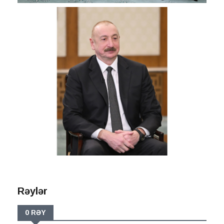
Rəylər
0 RƏY