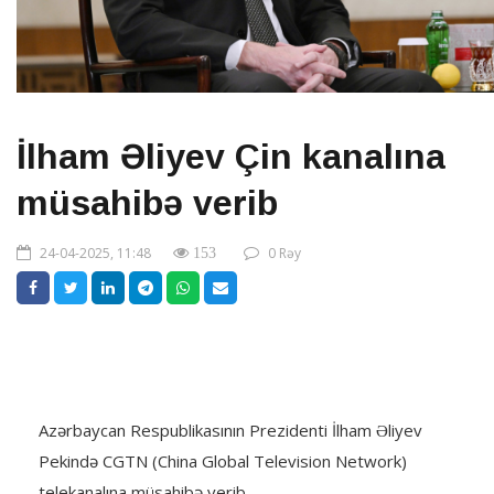
İlham Əliyev Çin kanalına
müsahibə verib
24-04-2025, 11:48
0 Rəy
153
Azərbaycan Respublikasının Prezidenti İlham Əliyev
Pekində CGTN (China Global Television Network)
telekanalına müsahibə verib.