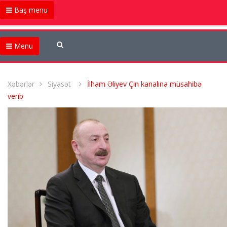
Baş menu
Menu
Xəbərlər
Siyasət
İlham Əliyev Çin kanalına müsahibə
verib