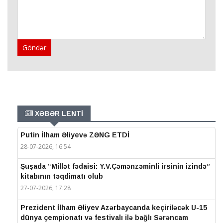
Göndər
XƏBƏR LENTİ
Putin İlham Əliyevə ZƏNG ETDİ
28-07-2026, 16:54
Şuşada “Millət fədaisi: Y.V.Çəmənzəminli irsinin izində”
kitabının təqdimatı olub
27-07-2026, 17:28
Prezident İlham Əliyev Azərbaycanda keçiriləcək U-15
dünya çempionatı və festivalı ilə bağlı Sərəncam