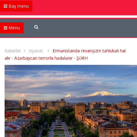
Baş menu
Menu
Xəbərlər
Siyasət
Ermənistanda revanşizm təhlükəli hal
alır - Azərbaycan terrorla hədələnir - ŞƏRH