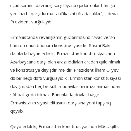
üçün səmimi davranış sərgiləyənə qədər onlar həmişə
yeni hərbi qarşıdurma təhlükəsini törədəcəklər”, - deyə
Prezident vurğulayıb.
Ermənistanda revanşizmin güclənməsinə rəvac verən
həm də onun bədnam konstitusiyasıdır. Rəsmi Bakı
dəfələrlə bəyan edib ki, Ermənistan konstitusiyasında
Azərbaycana qarşı olan ərazi iddiaları aradan qaldırılmalı
və konstitusiya dəyişdirilməlidir. Prezident İlham Əliyev
də bir neçə dəfə vurğulayıb ki, Ermənistan konstitusiyası
dəyişmədən heç bir sülh müqaviləsinin imzalanmasından
söhbət gedə bilməz. Bununla da dövlət başçısı
Ermənistanın siyasi elitasının qarşısına yeni tapşırıq
qoyub.
Qeyd edək ki, Ermənistan konstitusiyasında Müstəqillik