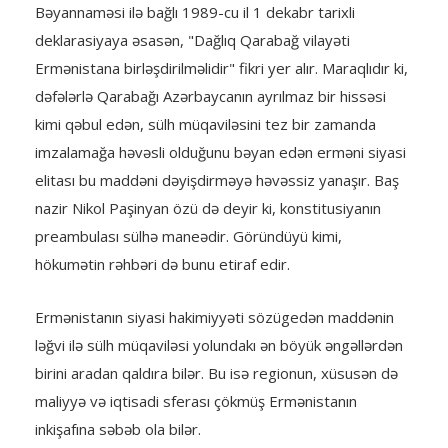
Bəyannaməsi ilə bağlı 1989-cu il 1 dekabr tarixli
deklarasiyaya əsasən, "Dağlıq Qarabağ vilayəti
Ermənistana birləşdirilməlidir" fikri yer alır. Maraqlıdır ki,
dəfələrlə Qarabağı Azərbaycanın ayrılmaz bir hissəsi
kimi qəbul edən, sülh müqaviləsini tez bir zamanda
imzalamağa həvəsli olduğunu bəyan edən erməni siyasi
elitası bu maddəni dəyişdirməyə həvəssiz yanaşır. Baş
nazir Nikol Paşinyan özü də deyir ki, konstitusiyanın
preambulası sülhə maneədir. Göründüyü kimi,
hökumətin rəhbəri də bunu etiraf edir.
Ermənistanın siyasi hakimiyyəti sözügedən maddənin
ləğvi ilə sülh müqaviləsi yolundakı ən böyük əngəllərdən
birini aradan qaldıra bilər. Bu isə regionun, xüsusən də
maliyyə və iqtisadi sferası çökmüş Ermənistanın
inkişafına səbəb ola bilər.