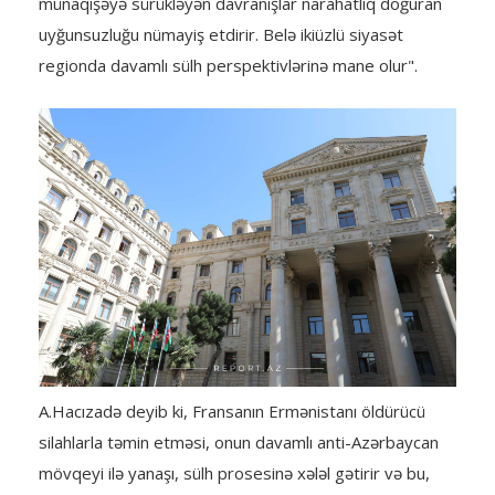
münaqişəyə sürükləyən davranışlar narahatlıq doğuran
uyğunsuzluğu nümayiş etdirir. Belə ikiüzlü siyasət
regionda davamlı sülh perspektivlərinə mane olur".
A.Hacızadə deyib ki, Fransanın Ermənistanı öldürücü
silahlarla təmin etməsi, onun davamlı anti-Azərbaycan
mövqeyi ilə yanaşı, sülh prosesinə xələl gətirir və bu,