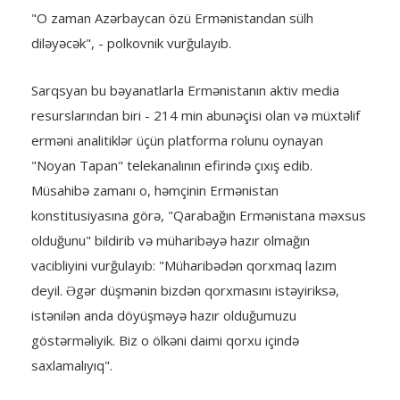
"O zaman Azərbaycan özü Ermənistandan sülh
diləyəcək", - polkovnik vurğulayıb.
Sarqsyan bu bəyanatlarla Ermənistanın aktiv media
resurslarından biri - 214 min abunəçisi olan və müxtəlif
erməni analitiklər üçün platforma rolunu oynayan
"Noyan Tapan" telekanalının efirində çıxış edib.
Müsahibə zamanı o, həmçinin Ermənistan
konstitusiyasına görə, "Qarabağın Ermənistana məxsus
olduğunu" bildirib və müharibəyə hazır olmağın
vacibliyini vurğulayıb: "Müharibədən qorxmaq lazım
deyil. Əgər düşmənin bizdən qorxmasını istəyiriksə,
istənilən anda döyüşməyə hazır olduğumuzu
göstərməliyik. Biz o ölkəni daimi qorxu içində
saxlamalıyıq".