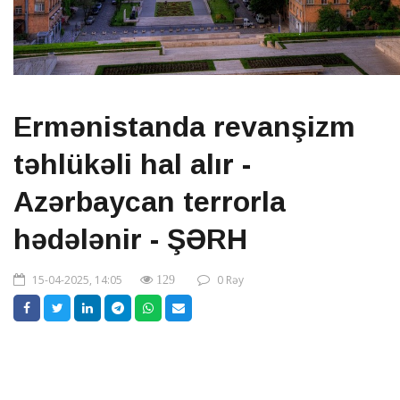
Ermənistanda revanşizm
təhlükəli hal alır -
Azərbaycan terrorla
hədələnir - ŞƏRH
15-04-2025, 14:05
0 Rəy
129