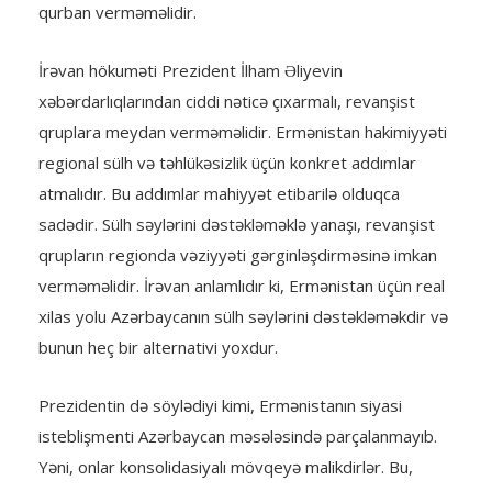
qurban verməməlidir.
İrəvan hökuməti Prezident İlham Əliyevin
xəbərdarlıqlarından ciddi nəticə çıxarmalı, revanşist
qruplara meydan verməməlidir. Ermənistan hakimiyyəti
regional sülh və təhlükəsizlik üçün konkret addımlar
atmalıdır. Bu addımlar mahiyyət etibarilə olduqca
sadədir. Sülh səylərini dəstəkləməklə yanaşı, revanşist
qrupların regionda vəziyyəti gərginləşdirməsinə imkan
verməməlidir. İrəvan anlamlıdır ki, Ermənistan üçün real
xilas yolu Azərbaycanın sülh səylərini dəstəkləməkdir və
bunun heç bir alternativi yoxdur.
Prezidentin də söylədiyi kimi, Ermənistanın siyasi
isteblişmenti Azərbaycan məsələsində parçalanmayıb.
Yəni, onlar konsolidasiyalı mövqeyə malikdirlər. Bu,