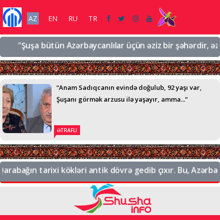
AZ
EN
RU
TR
Şuşa bütün Azərbaycanlılar üçün əziz bir şəhərdir, əziz bir t
“Anam Sadıqcanın evində doğulub, 92 yaşı var,
Şuşanı görmək arzusu ilə yaşayır, amma...”
ƏTRAFLI
ın tarixi kökləri antik dövrə gedib çıxır. Bu, Azərbaycanın 