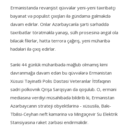
Ermənistanda revanşist qüvvələr yeni-yeni təxribatçı
bəyanat və populist çıxışları ilə gündəmə gəlməkdə
davam edirlər. Onlar Azərbaycanla şərti sərhəddə
təxribatlar törətməklə yanaşı, sülh prosesinə əngəl ola
biləcək fikirlər, hətta terrora çağırış, yeni müharibə
hədələri ilə çıxış edirlər.
Sanki 44 günlük müharibədə məğlub olmamış kimi
davranmağa davam edən bu qüvvələrə Ermənistan
Xüsusi Təyinatlı Polis Dəstəsi Veteranlar İttifaqının
sədri polkovnik Qrişa Sarqsyan da qoşulub. O, erməni
mediasına verdiyi müsahibədə bildirib ki, Ermənistan
Azərbaycanın strateji obyektlərinə - xüsusilə, Bakı-
Tbilisi-Ceyhan neft kəmərinə və Mingəçevir Su Elektrik
Stansiyasına raket zərbəsi endirməlidir.