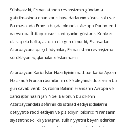
Şübhəsiz ki, Ermənistanda revanşizmin gündəmə
gətirilməsində onun xarici havadarlarının xüsusi rolu var.
Bu məsələdə Fransa başda olmaqla, Avropa Parlamenti
və Avropa İttifaqı xüsusi canfəşanlıq göstərir. Konkret
olaraq elə həftə, az qala elə gün olmur ki, Fransadan
Azərbaycana qarşı hədyanlar, Ermənistanı revanşizmə
sürükləyən açıqlamalar səslənməsin.
Azərbaycan Xarici İşlər Nazirliyinin mətbuat katibi Ayxan
Hacızadə Fransa rəsmilərinin ölkə əleyhinə iddialarına bu
gün cavab verib. O, rəsmi Bakının Fransanın Avropa və
xarici işlər naziri Jan-Noel Baronun bu ölkənin
Azərbaycandakı səfirinin də istinad etdiyi iddialarını
qətiyyətlə rədd etdiyini və pislədiyini bildirib: "Fransanın
siyasətindəki ikili yanaşma, sülh niyyətini bəyan edərkən