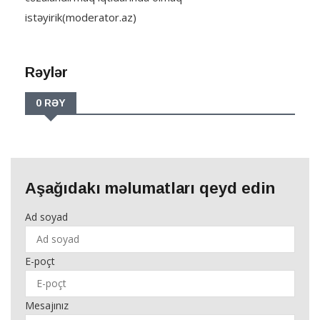
istəyirik(moderator.az)
Rəylər
0 RƏY
Aşağıdakı məlumatları qeyd edin
Ad soyad
E-poçt
Mesajınız