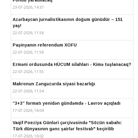
23-07-2026, 14:37
Azərbaycan jurnalistikasının doğum günüdür – 151
yaş!
22-07-2026, 11:58
Paşinyanın referendum XOFU
22-07-2026, 11:56
Erməni ordusunda HÜCUM silahları - Kimə tuşlanacaq?
22-07-2026, 11:55
Makronun Zəngəzurda siyasi bazarlığı
22-07-2026, 11:54
“3+3” formatı yenidən gündəmdə - Lavrov açıqladı
17-07-2026, 16:04
Vaqif Poeziya Günləri çərçivəsində "Sözün sabahı:
Türk dünyasının gənc şairlər festivalı" keçirilib
17-07-2026, 16:02