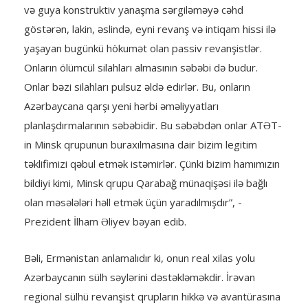
və guya konstruktiv yanaşma sərgiləməyə cəhd
göstərən, lakin, əslində, eyni revanş və intiqam hissi ilə
yaşayan bugünkü hökumət olan passiv revanşistlər.
Onların ölümcül silahları almasının səbəbi də budur.
Onlar bəzi silahları pulsuz əldə edirlər. Bu, onların
Azərbaycana qarşı yeni hərbi əməliyyatları
planlaşdırmalarının səbəbidir. Bu səbəbdən onlar ATƏT-
in Minsk qrupunun buraxılmasına dair bizim legitim
təklifimizi qəbul etmək istəmirlər. Çünki bizim hamımızın
bildiyi kimi, Minsk qrupu Qarabağ münaqişəsi ilə bağlı
olan məsələləri həll etmək üçün yaradılmışdır”, -
Prezident İlham Əliyev bəyan edib.
Bəli, Ermənistan anlamalıdır ki, onun real xilas yolu
Azərbaycanın sülh səylərini dəstəkləməkdir. İrəvan
regional sülhü revanşist qrupların hikkə və avantürasına