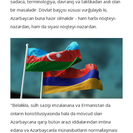
sadəcə, terminologiya, davranış və taktikadan asılı olan
bir məsələdir. Dövlət başçısı xüsusi vurğulayıb ki,
Azərbaycan buna hazır olmalıdır - həm hərbi nöqteyi-
nəzərdən, həm də siyasi nöqteyi-nəzərdən.
"Beləliklə, sülh sazişi imzalanana və Ermənistan da
onların konstitusiyasında hələ də mövcud olan
Azərbaycana qarşı bütün ərazi iddialarından imtina
edənə və Azərbaycanla münasibətlərin normallaşması