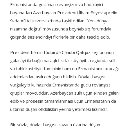
Ermənistanda güclənən revanşizm və hədələyici
bəyanatları Azərbaycan Prezidenti İlham Əliyev aprelin
9-da ADA Universitetində təşkil edilən “Yeni dünya
nizamına doğru” mövzusunda beynəlxalq forumdakı
çıxışında səsləndirdiyi fikirlərlə bir daha təsdiq edib.
Prezident həmin tədbirdə Cənubi Qafqaz regionunun
gələcəyi ilə bağlı maraqlı fikirlər söyləyib, regionda sülh
və təhlükəsizliyin təmininin həm də Ermənistanın atacağı
addımlardan asılı olduğunu bildirib. Dövlət başçısı
vurğulayıb ki, hazırda Ermənistanda güclü revanşist
qruplar mövcuddur, Azərbaycan sülh üçün əlindən gələni
edib və prosesin tamamlanması üçün Ermənistanın da
üzərinə düşən öhdəlikləri yerinə yetirməsi lazımdır.
Bir sözlə, dövlət başçısı İrəvana üzərinə düşən