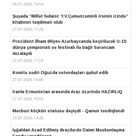
28-07-2026, 16:54
Şuşada “Millət fədaisi: Y.V.Çəmənzəminli irsinin izində”
kitabının təqdimatı olub
27-07-2026, 17:28
Prezident İlham Əliyev Azərbaycanda keçiriləcək U-15
dünya çempionatı və festivalı ilə bağlı Sərəncam
imzalayıb
27-07-2026, 17:24
Komitə sədri Oğuzda vətəndaşları qəbul edib
27-07-2026, 16:00
İranla Ermənistan arasında Araz üzərində HAZIRLIQ
27-07-2026, 15:56
Məcburi köçkün statusu dəyişdi - Qanun təsdiqləndi
23-07-2026, 14:38
İşğaldan Azad Edilmiş Ərazilərdə Daimi Məskunlaşma
Fondu yaradılacaq