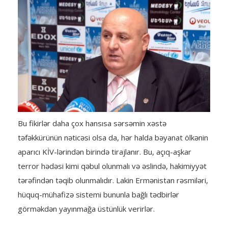
Bu fikirlər daha çox hansısa sərsəmin xəstə
təfəkkürünün nəticəsi olsa da, hər halda bəyanat ölkənin
aparıcı KİV-lərindən birində tirajlanır. Bu, açıq-aşkar
terror hədəsi kimi qəbul olunmalı və əslində, hakimiyyət
tərəfindən təqib olunmalıdır. Lakin Ermənistan rəsmiləri,
hüquq-mühafizə sistemi bununla bağlı tədbirlər
görməkdən yayınmağa üstünlük verirlər.