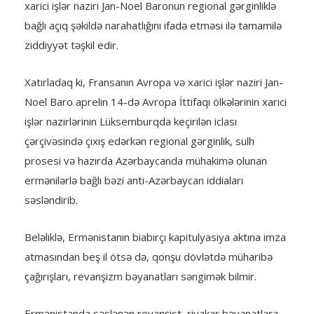
xarici işlər naziri Jan-Noel Baronun regional gərginliklə
bağlı açıq şəkildə narahatlığını ifadə etməsi ilə tamamilə
ziddiyyət təşkil edir.
Xatırladaq ki, Fransanın Avropa və xarici işlər naziri Jan-
Noel Baro aprelin 14-də Avropa İttifaqı ölkələrinin xarici
işlər nazirlərinin Lüksemburqda keçirilən iclası
çərçivəsində çıxış edərkən regional gərginlik, sülh
prosesi və hazırda Azərbaycanda mühakimə olunan
ermənilərlə bağlı bəzi anti-Azərbaycan iddiaları
səsləndirib.
Beləliklə, Ermənistanın biabırçı kapitulyasiya aktına imza
atmasından beş il ötsə də, qonşu dövlətdə müharibə
çağırışları, revanşizm bəyanatları səngimək bilmir.
Ermənistanda səslənən revanşist, riyakar bəyanatlara,