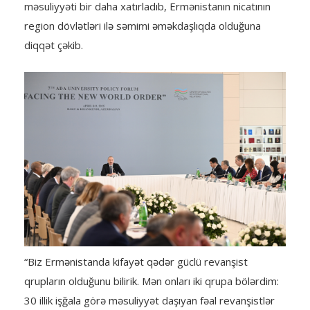
məsuliyyəti bir daha xatırladıb, Ermənistanın nicatının
region dövlətləri ilə səmimi əməkdaşlıqda olduğuna
diqqət çəkib.
“Biz Ermənistanda kifayət qədər güclü revanşist
qrupların olduğunu bilirik. Mən onları iki qrupa bölərdim:
30 illik işğala görə məsuliyyət daşıyan fəal revanşistlər