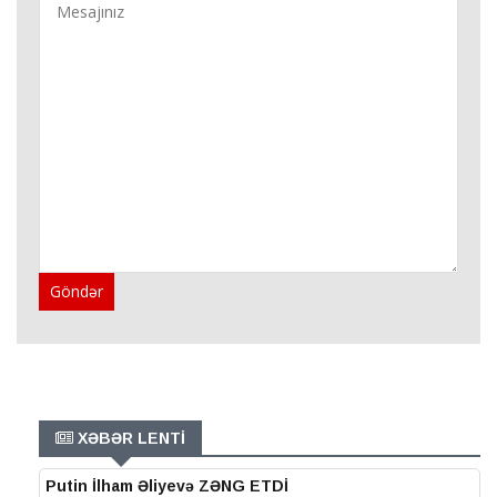
Göndər
XƏBƏR LENTİ
Putin İlham Əliyevə ZƏNG ETDİ