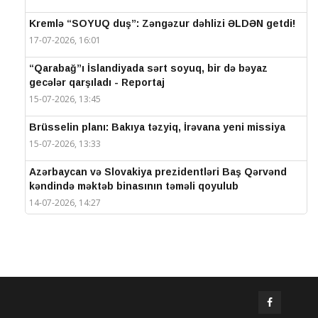
Kremlə “SOYUQ duş”: Zəngəzur dəhlizi ƏLDƏN getdi!
17-07-2026, 16:01
“Qarabağ”ı İslandiyada sərt soyuq, bir də bəyaz
gecələr qarşıladı - Reportaj
15-07-2026, 13:45
Brüsselin planı: Bakıya təzyiq, İrəvana yeni missiya
15-07-2026, 13:33
Azərbaycan və Slovakiya prezidentləri Baş Qərvənd
kəndində məktəb binasının təməli qoyulub
14-07-2026, 14:27
IV Şuşa Qlobal Media Forumu başa çatdı
14-07-2026, 14:26
Prezidentlər Şuşada mətbuata bəyanatlarla çıxış
edirlər
14-07-2026, 14:25