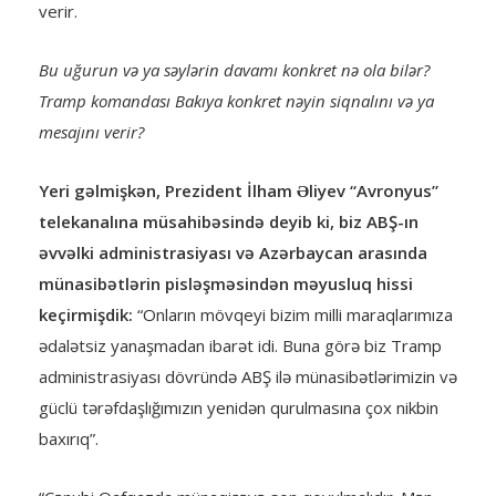
verir.
Bu uğurun və ya səylərin davamı konkret nə ola bilər?
Tramp komandası Bakıya konkret nəyin siqnalını və ya
mesajını verir?
Yeri gəlmişkən, Prezident İlham Əliyev “Avronyus”
telekanalına müsahibəsində deyib ki, biz ABŞ-ın
əvvəlki administrasiyası və Azərbaycan arasında
münasibətlərin pisləşməsindən məyusluq hissi
keçirmişdik:
“Onların mövqeyi bizim milli maraqlarımıza
ədalətsiz yanaşmadan ibarət idi. Buna görə biz Tramp
administrasiyası dövründə ABŞ ilə münasibətlərimizin və
güclü tərəfdaşlığımızın yenidən qurulmasına çox nikbin
baxırıq”.