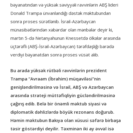
bəyanatından və yüksək səviyyəli ravvinlərin ABŞ lideri
Donald Trampa ünvanlandığı dəstək məktubundan
sonra proses sürətlənib. İsrail-Azərbaycan
münasibətlərindən xəbərdar olan mənbələr deyir ki,
martın 5-də Netanyahunun Knessetdə ölkələr arasında
üçtərəfli (ABŞ-İsrail-Azərbaycan) tərəfdaşlığı barədə
verdiyi bəyanatdan sonra proses vüsət alıb.
Bu arada yüksək rütbəli ravvinlərin prezident
Trampa “Avraam (İbrahim) müqaviləsi”nin
genişləndirilməsinə və İsrail, ABŞ və Azərbaycan
arasında strateji müttəfiqliyin gücləndirilməsinə
çağırış edib. Belə bir önəmli məktub siyasi və
diplomatik dəhlizlərdə böyük rezonans doğurub.
Həmin məktubun Bakıya olan xüsusi səfərə birbaşa
təsir göstərdiyi deyilir. Təxminən iki ay əvvəl isə