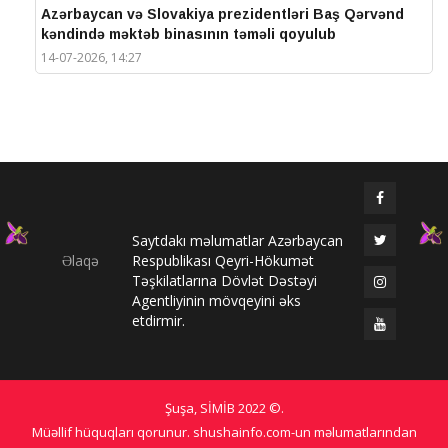
Azərbaycan və Slovakiya prezidentləri Baş Qərvənd
kəndində məktəb binasının təməli qoyulub
14-07-2026, 14:27
IV Şuşa Qlobal Media Forumu başa çatdı
14-07-2026, 14:26
Prezidentlər Şuşada mətbuata bəyanatlarla çıxış
edirlər
14-07-2026, 14:25
Saytdakı məlumatlar Azərbaycan
Elməddin Behbud: “IV Şuşa Qlobal Media Forumu
Əlaqə
Respublikası Qeyri-Hökumət
beynəlxalq media əməkdaşlığının nüfuzlu
Təşkilatlarına Dövlət Dəstəyi
platformasına çevrilib”
Agentliyinin mövqeyini əks
14-07-2026, 14:24
etdirmir.
IV Şuşa Qlobal Media Forumu başladı: Prezident
tədbirdə iştirak edir
13-07-2026, 10:35
Şuşa, SİMİB
2022 ©
.
Qlobal Şuşa
Müəllif hüquqları qorunur. shushainfo.com-un məlumatlarından