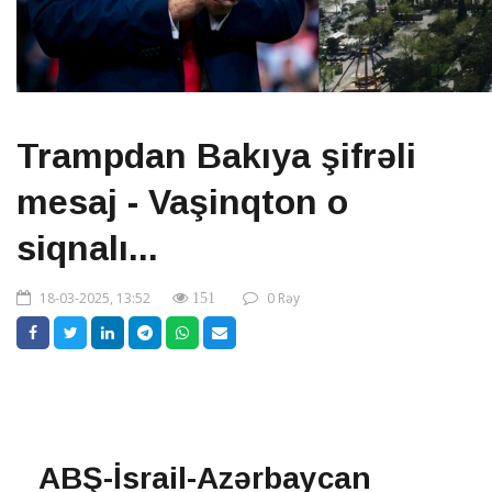
Trampdan Bakıya şifrəli
mesaj - Vaşinqton o
siqnalı...
18-03-2025, 13:52
0 Rəy
151
ABŞ-İsrail-Azərbaycan