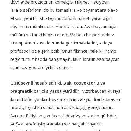
dövrlərdə prezidentin köməkçisi Hikmət Hacıyevin
İsrailə səfərlərini də bu təmaslara və bəyanatlara əlavə
etsək, yeni bir strateji müttəfiqlik fürsəti yarandığını
söyləmək mümkündür. Əlbəttə ki, bu, Azərbaycan üçün
mühüm və tarixi hadisə olardı. Və belə bir perspektiv
Tramp Amerikası dövründə görünməkdədir”, - deyə
professor belə şərh edib. Onun fikrincə, hələlik Tramp
regionumuz haqda danışmayıb, lakin İsrailin Azərbaycan
üçün səy göstərdiyi hiss olunur.
Q.Hüseynli hesab edir ki, Bakı çoxvektorlu və
praqmatik xarici siyasət yürüdür:
“Azərbaycan Rusiya
ilə müttəfiqliyə dair bəyannamə imzalayıb, İranla əsasən
ticarət, logistika sahəsində əməkdaşlığı genişləndirir,
Avropa Birliyi ən çox ticarət dövriyyəmiz olan qütbdür,
ABŞ-la tərəfdaşlıq əlaqələri var hərgah Bayden