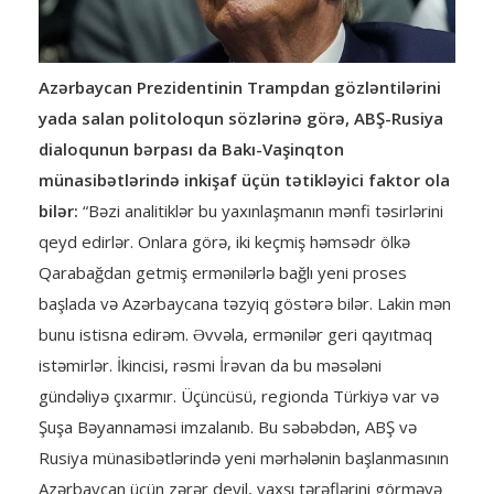
Azərbaycan Prezidentinin Trampdan gözləntilərini
yada salan politoloqun sözlərinə görə, ABŞ-Rusiya
dialoqunun bərpası da Bakı-Vaşinqton
münasibətlərində inkişaf üçün tətikləyici faktor ola
bilər:
“Bəzi analitiklər bu yaxınlaşmanın mənfi təsirlərini
qeyd edirlər. Onlara görə, iki keçmiş həmsədr ölkə
Qarabağdan getmiş ermənilərlə bağlı yeni proses
başlada və Azərbaycana təzyiq göstərə bilər. Lakin mən
bunu istisna edirəm. Əvvəla, ermənilər geri qayıtmaq
istəmirlər. İkincisi, rəsmi İrəvan da bu məsələni
gündəliyə çıxarmır. Üçüncüsü, regionda Türkiyə var və
Şuşa Bəyannaməsi imzalanıb. Bu səbəbdən, ABŞ və
Rusiya münasibətlərində yeni mərhələnin başlanmasının
Azərbaycan üçün zərər deyil, yaxşı tərəflərini görməyə