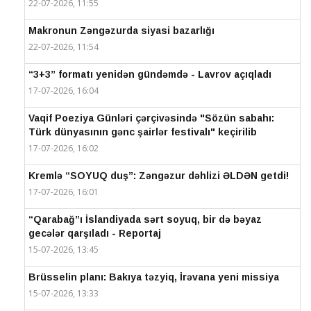
22-07-2026, 11:55
Makronun Zəngəzurda siyasi bazarlığı
22-07-2026, 11:54
“3+3” formatı yenidən gündəmdə - Lavrov açıqladı
17-07-2026, 16:04
Vaqif Poeziya Günləri çərçivəsində "Sözün sabahı:
Türk dünyasının gənc şairlər festivalı" keçirilib
17-07-2026, 16:02
Kremlə “SOYUQ duş”: Zəngəzur dəhlizi ƏLDƏN getdi!
17-07-2026, 16:01
“Qarabağ”ı İslandiyada sərt soyuq, bir də bəyaz
gecələr qarşıladı - Reportaj
15-07-2026, 13:45
Brüsselin planı: Bakıya təzyiq, İrəvana yeni missiya
15-07-2026, 13:33