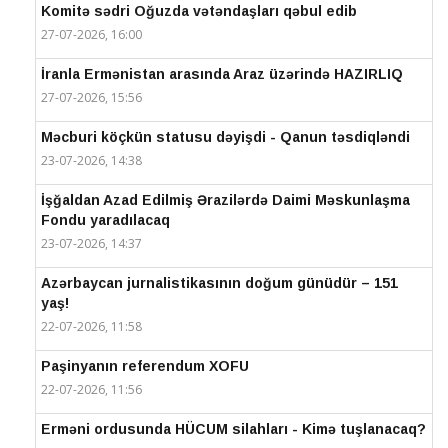
Komitə sədri Oğuzda vətəndaşları qəbul edib
27-07-2026, 16:00
İranla Ermənistan arasında Araz üzərində HAZIRLIQ
27-07-2026, 15:56
Məcburi köçkün statusu dəyişdi - Qanun təsdiqləndi
23-07-2026, 14:38
İşğaldan Azad Edilmiş Ərazilərdə Daimi Məskunlaşma
Fondu yaradılacaq
23-07-2026, 14:37
Azərbaycan jurnalistikasının doğum günüdür – 151
yaş!
22-07-2026, 11:58
Paşinyanın referendum XOFU
22-07-2026, 11:56
Erməni ordusunda HÜCUM silahları - Kimə tuşlanacaq?