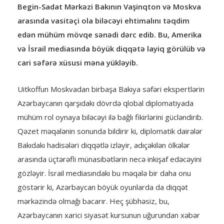
Begin-Sadat Mərkəzi Bakının Vaşinqton və Moskva
arasında vasitəçi ola biləcəyi ehtimalını təqdim
edən mühüm mövqe sənədi dərc edib. Bu, Amerika
və İsrail mediasında böyük diqqətə layiq görülüb və
cari səfərə xüsusi məna yükləyib.
Uitkoffun Moskvadan birbaşa Bakıya səfəri ekspertlərin
Azərbaycanın qarşıdakı dövrdə qlobal diplomatiyada
mühüm rol oynaya biləcəyi ilə bağlı fikirlərini gücləndirib.
Qəzet məqalənin sonunda bildirir ki, diplomatik dairələr
Bakıdakı hadisələri diqqətlə izləyir, adıçəkilən ölkələr
arasında üçtərəfli münasibətlərin necə inkişaf edəcəyini
gözləyir. İsrail mediasındakı bu məqalə bir daha onu
göstərir ki, Azərbaycan böyük oyunlarda da diqqət
mərkəzində olmağı bacarır. Heç şübhəsiz, bu,
Azərbaycanın xarici siyasət kursunun uğurundan xəbər