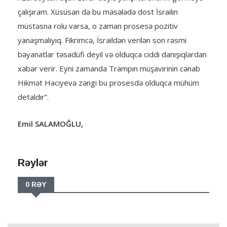
çalışıram. Xüsusən də bu məsələdə dost İsrailin
müstəsna rolu varsa, o zaman prosesə pozitiv
yanaşmalıyıq. Fikrimcə, İsraildən verilən son rəsmi
bəyanatlar təsadüfi deyil və olduqca ciddi danışıqlardan
xəbər verir. Eyni zamanda Trampın müşavirinin cənab
Hikmət Hacıyevə zəngi bu prosesdə olduqca mühüm
detaldır”.
Emil SALAMOĞLU,
Rəylər
0 RƏY