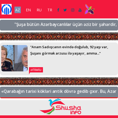
AZ
EN
RU
TR
"Şuşa bütün Azərbaycanlılar üçün əziz bir şəhərdir, əziz b
“Anam Sadıqcanın evində doğulub, 92 yaşı var,
Şuşanı görmək arzusu ilə yaşayır, amma...”
ƏTRAFLI
abağın tarixi kökləri antik dövrə gedib çıxır. Bu, Azərbayc