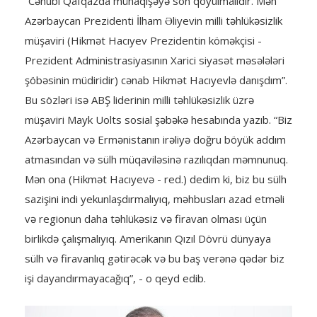
“Cənubi Qafqazda münaqişəyə son qoyulmalıdır. Mən
Azərbaycan Prezidenti İlham Əliyevin milli təhlükəsizlik
müşaviri (Hikmət Hacıyev Prezidentin köməkçisi -
Prezident Administrasiyasının Xarici siyasət məsələləri
şöbəsinin müdiridir) cənab Hikmət Hacıyevlə danışdım”.
Bu sözləri isə ABŞ liderinin milli təhlükəsizlik üzrə
müşaviri Mayk Uolts sosial şəbəkə hesabında yazıb. “Biz
Azərbaycan və Ermənistanın irəliyə doğru böyük addım
atmasından və sülh müqaviləsinə razılıqdan məmnunuq.
Mən ona (Hikmət Hacıyevə - red.) dedim ki, biz bu sülh
sazişini indi yekunlaşdırmalıyıq, məhbusları azad etməli
və regionun daha təhlükəsiz və firavan olması üçün
birlikdə çalışmalıyıq. Amerikanın Qızıl Dövrü dünyaya
sülh və firavanlıq gətirəcək və bu baş verənə qədər biz
işi dayandırmayacağıq”, - o qeyd edib.