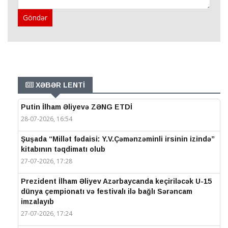
Göndər
XƏBƏR LENTİ
Putin İlham Əliyevə ZƏNG ETDİ
28-07-2026, 16:54
Şuşada “Millət fədaisi: Y.V.Çəmənzəminli irsinin izində”
kitabının təqdimatı olub
27-07-2026, 17:28
Prezident İlham Əliyev Azərbaycanda keçiriləcək U-15
dünya çempionatı və festivalı ilə bağlı Sərəncam
imzalayıb
27-07-2026, 17:24