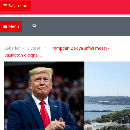
Baş menu
Menu
Xəbərlər
Siyasət
Trampdan Bakıya şifrəli mesaj -
Vaşinqton o siqnalı...