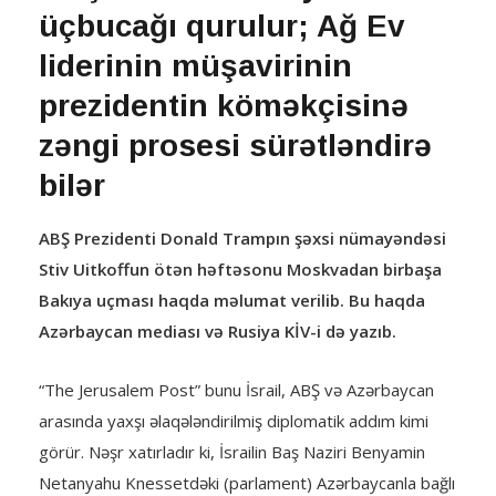
üçbucağı qurulur; Ağ Ev
liderinin müşavirinin
prezidentin köməkçisinə
zəngi prosesi sürətləndirə
bilər
ABŞ Prezidenti Donald Trampın şəxsi nümayəndəsi
Stiv Uitkoffun ötən həftəsonu Moskvadan birbaşa
Bakıya uçması haqda məlumat verilib. Bu haqda
Azərbaycan mediası və Rusiya KİV-i də yazıb.
“The Jerusalem Post” bunu İsrail, ABŞ və Azərbaycan
arasında yaxşı əlaqələndirilmiş diplomatik addım kimi
görür. Nəşr xatırladır ki, İsrailin Baş Naziri Benyamin
Netanyahu Knessetdəki (parlament) Azərbaycanla bağlı