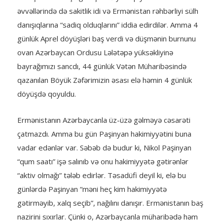
əvvəllərində də sakitlik idi və Ermənistan rəhbərliyi sülh
danışıqlarına “sadiq olduqlarını” iddia edirdilər. Amma 4
günlük Aprel döyüşləri baş verdi və düşmənin burnunu
ovan Azərbaycan Ordusu Lələtəpə yüksəkliyinə
bayrağımızı sancdı, 44 günlük Vətən Müharibəsində
qazanılan Böyük Zəfərimizin əsası elə həmin 4 günlük
döyüşdə qoyuldu.
Ermənistanın Azərbaycanla üz-üzə gəlməyə cəsarəti
çatmazdı. Amma bu gün Paşinyan hakimiyyətini buna
vadar edənlər var. Səbəb də budur ki, Nikol Paşinyan
“qum saatı” işə salınıb və onu hakimiyyətə gətirənlər
“aktiv olmağı” tələb edirlər. Təsadüfi deyil ki, elə bu
günlərdə Paşinyan “məni heç kim hakimiyyətə
gətirməyib, xalq seçib”, nağılını danışır. Ermənistanın baş
nazirini sıxırlar. Çünki o, Azərbaycanla müharibədə həm