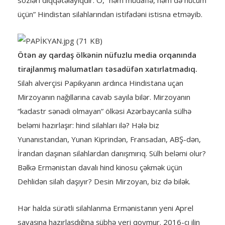
sözləri diqqətəlayiqdir. O, “həm müdafiə, həm də hücum
üçün” Hindistan silahlarından istifadəni istisna etməyib.
Ötən ay qardaş ölkənin nüfuzlu media orqanında
tirajlanmış məlumatları təsadüfən xatırlatmadıq.
Silah alverçisi Papikyanın ardınca Hindistana uçan
Mirzoyanın nağıllarına cavab sayıla bilər. Mirzoyanın
“kadastr sənədi olmayan” ölkəsi Azərbaycanla sülhə
beləmi hazırlaşır: hind silahları ilə? Hələ biz
Yunanıstandan, Yunan Kiprindən, Fransadan, ABŞ-dən,
İrandan daşınan silahlardan danışmırıq. Sülh beləmi olur?
Bəlkə Ermənistan davalı hind kinosu çəkmək üçün
Dehlidən silah daşıyır? Desin Mirzoyan, biz də bilək.
Hər halda sürətli silahlanma Ermənistanın yeni Aprel
savaşına hazırlaşdığına şübhə yeri qoymur. 2016-cı ilin