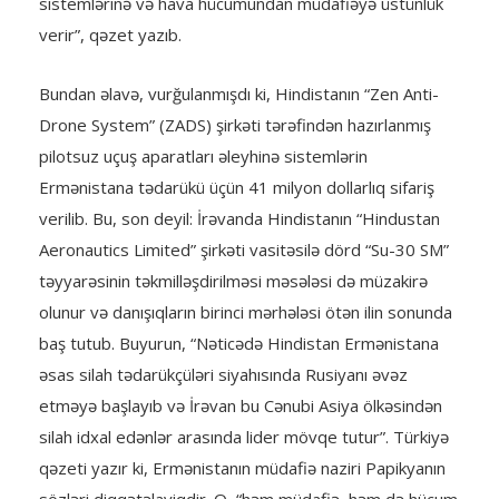
sistemlərinə və hava hücumundan müdafiəyə üstünlük
verir”, qəzet yazıb.
Bundan əlavə, vurğulanmışdı ki, Hindistanın “Zen Anti-
Drone System” (ZADS) şirkəti tərəfindən hazırlanmış
pilotsuz uçuş aparatları əleyhinə sistemlərin
Ermənistana tədarükü üçün 41 milyon dollarlıq sifariş
verilib. Bu, son deyil: İrəvanda Hindistanın “Hindustan
Aeronautics Limited” şirkəti vasitəsilə dörd “Su-30 SM”
təyyarəsinin təkmilləşdirilməsi məsələsi də müzakirə
olunur və danışıqların birinci mərhələsi ötən ilin sonunda
baş tutub. Buyurun, “Nəticədə Hindistan Ermənistana
əsas silah tədarükçüləri siyahısında Rusiyanı əvəz
etməyə başlayıb və İrəvan bu Cənubi Asiya ölkəsindən
silah idxal edənlər arasında lider mövqe tutur”. Türkiyə
qəzeti yazır ki, Ermənistanın müdafiə naziri Papikyanın