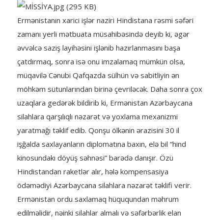
Ermənistanın xarici işlər naziri Hindistana rəsmi səfəri
zamanı yerli mətbuata müsahibəsində deyib ki, əgər
əvvəlcə saziş layihəsini işlənib hazırlanmasını başa
çatdırmaq, sonra isə onu imzalamaq mümkün olsa,
müqavilə Cənubi Qafqazda sülhün və sabitliyin ən
möhkəm sütunlarından birinə çevriləcək. Daha sonra çox
uzaqlara gedərək bildirib ki, Ermənistan Azərbaycana
silahlara qarşılıqlı nəzarət və yoxlama mexanizmi
yaratmağı təklif edib. Qonşu ölkənin ərazisini 30 il
işğalda saxlayanların diplomatına baxın, elə bil “hind
kinosundakı döyüş səhnəsi” barədə danışır. Özü
Hindistandan raketlər alır, hələ kompensasiya
ödəmədiyi Azərbaycana silahlara nəzarət təklifi verir.
Ermənistan ordu saxlamaq hüququndan məhrum
edilməlidir, nəinki silahlar almalı və səfərbərlik elan