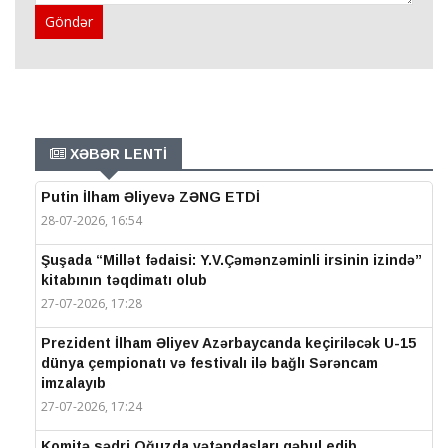
Göndər
XƏBƏR LENTİ
Putin İlham Əliyevə ZƏNG ETDİ
28-07-2026, 16:54
Şuşada “Millət fədaisi: Y.V.Çəmənzəminli irsinin izində”
kitabının təqdimatı olub
27-07-2026, 17:28
Prezident İlham Əliyev Azərbaycanda keçiriləcək U-15
dünya çempionatı və festivalı ilə bağlı Sərəncam
imzalayıb
27-07-2026, 17:24
Komitə sədri Oğuzda vətəndaşları qəbul edib