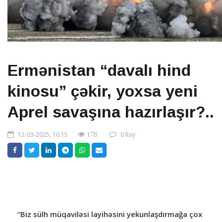
Ermənistan “davalı hind
kinosu” çəkir, yoxsa yeni
Aprel savaşına hazırlaşır?..
12-03-2025, 16:15
0 Rəy
178
“Biz sülh müqaviləsi layihəsini yekunlaşdırmağa çox