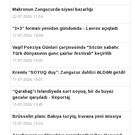
Makronun Zəngəzurda siyasi bazarlığı
22-07-2026, 11:54
“3+3” formatı yenidən gündəmdə - Lavrov açıqladı
17-07-2026, 16:04
Vaqif Poeziya Günləri çərçivəsində "Sözün sabahı:
Türk dünyasının gənc şairlər festivalı" keçirilib
17-07-2026, 16:02
Kremlə “SOYUQ duş”: Zəngəzur dəhlizi ƏLDƏN getdi!
17-07-2026, 16:01
“Qarabağ”ı İslandiyada sərt soyuq, bir də bəyaz
gecələr qarşıladı - Reportaj
15-07-2026, 13:45
Brüsselin planı: Bakıya təzyiq, İrəvana yeni missiya
15-07-2026, 13:33