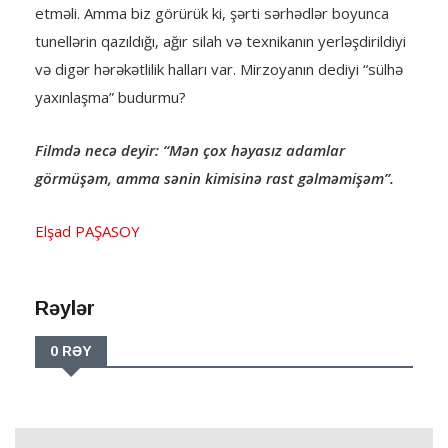
etməli. Amma biz görürük ki, şərti sərhədlər boyunca
tunellərin qazıldığı, ağır silah və texnikanın yerləşdirildiyi
və digər hərəkətlilik halları var. Mirzoyanın dediyi “sülhə
yaxınlaşma” budurmu?
Filmdə necə deyir: “Mən çox həyasız adamlar
görmüşəm, amma sənin kimisinə rast gəlməmişəm”.
Elşad PAŞASOY
Rəylər
0 RƏY