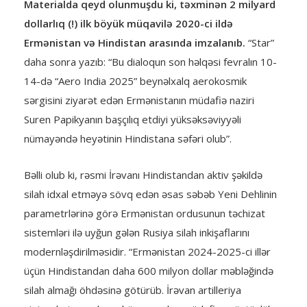
Materialda qeyd olunmuşdu ki, təxminən 2 milyard
dollarlıq (!) ilk böyük müqavilə 2020-ci ildə
Ermənistan və Hindistan arasında imzalanıb.
“Star”
daha sonra yazıb: “Bu dialoqun son həlqəsi fevralın 10-
14-də “Aero India 2025” beynəlxalq aerokosmik
sərgisini ziyarət edən Ermənistanın müdafiə naziri
Suren Papikyanın başçılıq etdiyi yüksəksəviyyəli
nümayəndə heyətinin Hindistana səfəri olub”.
Bəlli olub ki, rəsmi İrəvanı Hindistandan aktiv şəkildə
silah idxal etməyə sövq edən əsas səbəb Yeni Dehlinin
parametrlərinə görə Ermənistan ordusunun təchizat
sistemləri ilə uyğun gələn Rusiya silah inkişaflarını
modernləşdirilməsidir. “Ermənistan 2024-2025-ci illər
üçün Hindistandan daha 600 milyon dollar məbləğində
silah almağı öhdəsinə götürüb. İrəvan artilleriya