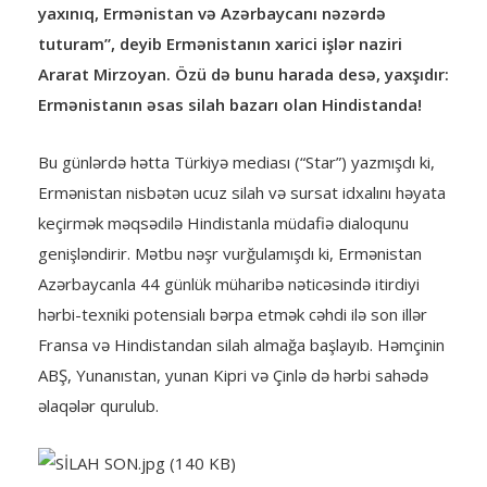
yaxınıq, Ermənistan və Azərbaycanı nəzərdə
tuturam”, deyib Ermənistanın xarici işlər naziri
Ararat Mirzoyan. Özü də bunu harada desə, yaxşıdır:
Ermənistanın əsas silah bazarı olan Hindistanda!
Bu günlərdə hətta Türkiyə mediası (“Star”) yazmışdı ki,
Ermənistan nisbətən ucuz silah və sursat idxalını həyata
keçirmək məqsədilə Hindistanla müdafiə dialoqunu
genişləndirir. Mətbu nəşr vurğulamışdı ki, Ermənistan
Azərbaycanla 44 günlük müharibə nəticəsində itirdiyi
hərbi-texniki potensialı bərpa etmək cəhdi ilə son illər
Fransa və Hindistandan silah almağa başlayıb. Həmçinin
ABŞ, Yunanıstan, yunan Kipri və Çinlə də hərbi sahədə
əlaqələr qurulub.