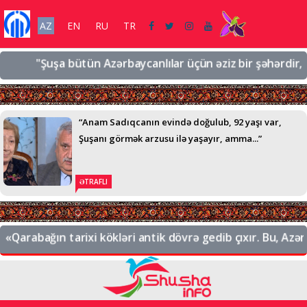
AZ
EN
RU
TR
"Şuşa bütün Azərbaycanlılar üçün əziz bir şəhərdir, əziz b
“Anam Sadıqcanın evində doğulub, 92 yaşı var,
Şuşanı görmək arzusu ilə yaşayır, amma...”
ƏTRAFLI
arabağın tarixi kökləri antik dövrə gedib çıxır. Bu, Azərbay