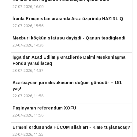
27-07-2026, 16:00
İranla Ermənistan arasında Araz üzərində HAZIRLIQ
27-07-2026, 15:56
Məcburi köçkün statusu dəyişdi - Qanun təsdiqləndi
23-07-2026, 14:38
İşğaldan Azad Edilmiş Ərazilərdə Daimi Məskunlaşma
Fondu yaradılacaq
23-07-2026, 14:37
Azərbaycan jurnalistikasının doğum günüdür – 151
yaş!
22-07-2026, 11:58
Paşinyanın referendum XOFU
22-07-2026, 11:56
Erməni ordusunda HÜCUM silahları - Kimə tuşlanacaq?
22-07-2026, 11:55