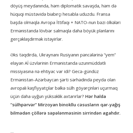
döyüş meydanında, həm diplomatik savaşda, həm də
hüquqi müstəvidə biabırçı hesabla uduzdu. Fransa
başda olmaqla Avropa İttifaqı + NATO-nun bəzi ölkələri
Ermənistanda lövbər salmaqla daha böyük planlarını
gerçəkləşdirmək istəyirlər.
Əks təqdirdə, Ukraynanı Rusiyanın pəncələrinə “yem”
eləyən Aİ üzvlərinin Ermənistanda uzunmüddətli
missiyasına nə ehtiyac var idi? Gecə-gündüz
Ermənistan-Azərbaycan şərti sərhədində peyda olan
avropalı kəşfiyyatçılar bəlkə sülh göyərçinləri uçurmaq
üçün daha uyğun yüksəklik axtarırlar?
Hər halda
“sülhpərvər” Mirzoyan binokllu cəsusların qar-yağış
bilmədən çöllərə səpələnməsinin sirrindən agahdır.