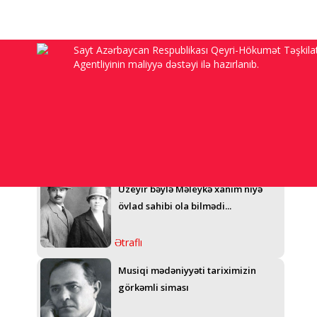
Sayt Azərbaycan Respublikası Qeyri-Hökumət Təşkilat
Bak
Agentliyinin maliyyə dəstəyi ilə hazırlanıb.
“Anam Sadıqcanın evində doğulub,
92 yaşı var, Şuşanı görmək arzusu ilə
yaşayır, amma...”
Ətraflı
Üzeyir bəylə Məleykə xanım niyə
övlad sahibi ola bilmədi...
Ətraflı
Musiqi mədəniyyəti tariximizin
görkəmli siması