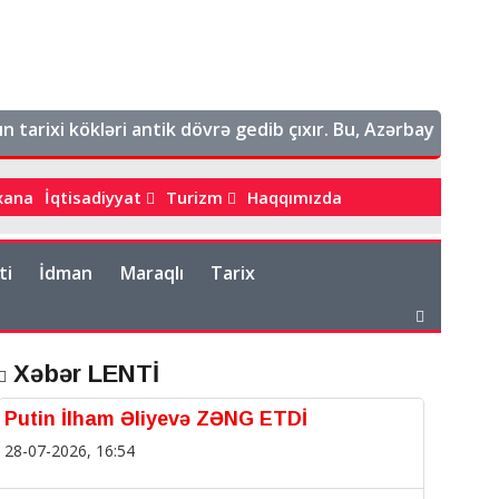
ixi kökləri antik dövrə gedib çıxır. Bu, Azərbaycanın tarixi
bxana
İqtisadiyyat
Turizm
Haqqımızda
ti
İdman
Maraqlı
Tarix
Xəbər LENTİ
Putin İlham Əliyevə ZƏNG ETDİ
28-07-2026, 16:54