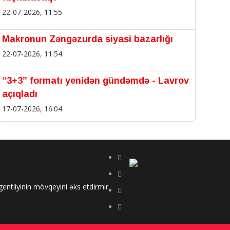
22-07-2026, 11:55
Makronun Zəngəzurda siyasi bazarlığı
22-07-2026, 11:54
“3+3” formatı yenidən gündəmdə - Lavrov
açıqladı
17-07-2026, 16:04
Vaqif Poeziya Günləri çərçivəsində "Sözün
sabahı: Türk dünyasının gənc şairlər
festivalı" keçirilib
17-07-2026, 16:02
ntliyinin mövqeyini əks etdirmir.
Kremlə “SOYUQ duş”: Zəngəzur dəhlizi
ƏLDƏN getdi!