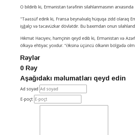
O bildirib ki, Ermənistan tərəfinin silahlanmasının arxasınd
"Təəssüf edirik ki, Fransa beynəlxalq hüquqa zidd olaraq Er
işğalçı və təcavüzkar dövlətdir. Bu baxımdan onun silahland
Hikmət Hacıyev, həmçinin qeyd edib ki, Ermənistan və Azərba
ölkəyə ehtiyac yoxdur. “Əksinə üçüncü ölkənin bölgədə olmas
Rəylər
0 Rəy
Aşağıdakı məlumatları qeyd edin
Ad soyad
E-poçt