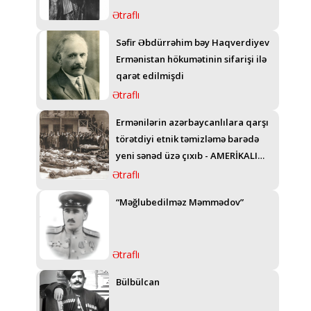
Ətraflı
Səfir Əbdürrəhim bəy Haqverdiyev
Ermənistan hökumətinin sifarişi ilə
qarət edilmişdi
Ətraflı
Ermənilərin azərbaycanlılara qarşı
törətdiyi etnik təmizləmə barədə
yeni sənəd üzə çıxıb - AMERİKALI
GENERALIN TELEQRAMI
Ətraflı
“Məğlubedilməz Məmmədov”
Ətraflı
Bülbülcan