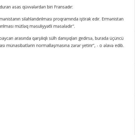
a duran əsas qüvvələrdən biri Fransadır:
mənistanın silahlandırılması proqramında iştirak edir. Ermənistan
ırılması mütləq məsuliyyətli məsələdir".
ycan arasında qarşılıqlı sülh danışıqları gedirsə, burada üçüncü
ı münasibətlərin normallaşmasına zərər yetirir”, - o əlavə edib.