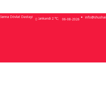
larına Dövlət Dəstəyi
"Şuşa bü
info@shusha
ı 9.2 ℃; Şuşa 3.5 ℃; Xankəndi 2 ℃;
06-08-2026