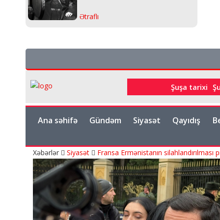
Ətraflı
Şuşa tarixi
Ş
Ana səhifə
Gündəm
Siyasət
Qayıdış
B
Xəbərlər
Siyasət
Fransa Ermənistanın silahlandırılması p