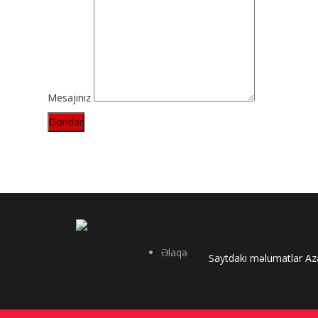
Mesajınız
Göndər
Əlaqə
Saytdakı məlumatlar Azə