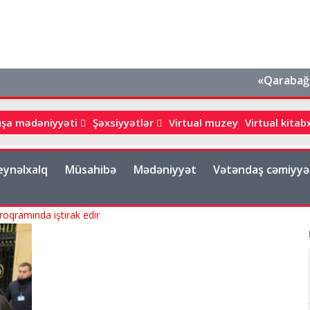
«Qarabağın tar
uşa mədəniyyəti
Şəxsiyyətlər
Virtual muzey
Virtual kita
eynəlxalq
Müsahibə
Mədəniyyət
Vətəndaş cəmiyyə
roqramında iştirak edir