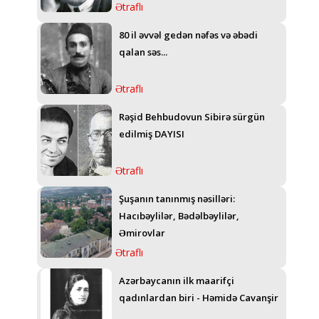
Ətraflı
80 il əvvəl gedən nəfəs və əbədi
qalan səs...
Ətraflı
Rəşid Behbudovun Sibirə sürgün
edilmiş DAYISI
Ətraflı
Şuşanın tanınmış nəsilləri:
Hacıbəylilər, Bədəlbəylilər,
Əmirovlar
Ətraflı
Azərbaycanın ilk maarifçi
qadınlardan biri - Həmidə Cavanşir