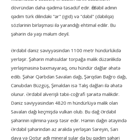
dövründən daha qədimə təsadüf edir. Әrdәbil adının
qәdim türk dilindәki "әr" (igid) vә "dәbil" (dəbilqə)
sözlәrinin birlәşmәsi ilә yarandığı ehtimal edilir. Bu
şəhərin də yaşı məlum deyil.
Ərdəbil dəniz səviyyəsindən 1100 metr hündürlükdə
yerləşir. Şəhərin məhsuldar torpağa malik düzənlikdə
yerləşməsinə baxmayaraq, onu hündür dağlar əhatə
edib. Şəhər Qərbdən Savalan dağı, Şərqdən Bağro dağı,
Cənubdan Büzgüş, Şimaldan isə Talış dağları ilə əhatə
olunur. Ərdəbil əlverişli təbii-coğrafi şəraitə malikdir.
Dəniz səviyyəsindən 4820 m hündürlüyə malik olan
Savalan dağı keçmişdə vulkan olub. Bu dağ Ərdəbil
şəhərinin iqliminə yaxşı təsir edir. Həmin dağın ətəyində
Ərdəbil şəhərindən az aralıda yerləşən Səreyin, Sarı
dava və Qotur adlı mineral sular da bu qədim şəhəri