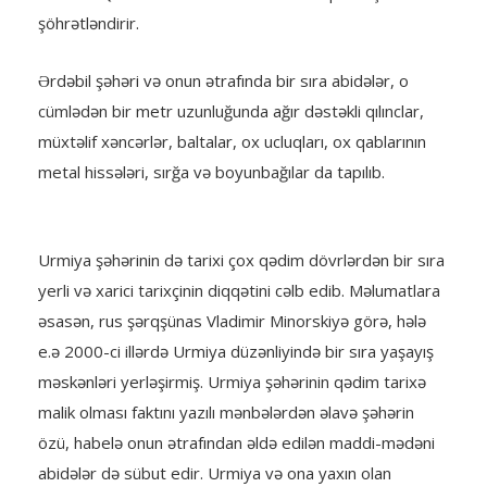
şöhrətləndirir.
Ərdəbil şəhəri və onun ətrafında bir sıra abidələr, o
cümlədən bir metr uzunluğunda ağır dəstəkli qılınclar,
müxtəlif xəncərlər, baltalar, ox ucluqları, ox qablarının
metal hissələri, sırğa və boyunbağılar da tapılıb.
Urmiya şəhərinin də tarixi çox qədim dövrlərdən bir sıra
yerli və xarici tarixçinin diqqətini cəlb edib. Məlumatlara
əsasən, rus şərqşünas Vladimir Minorskiyə görə, hələ
e.ə 2000-ci illərdə Urmiya düzənliyində bir sıra yaşayış
məskənləri yerləşirmiş. Urmiya şəhərinin qədim tarixə
malik olması faktını yazılı mənbələrdən əlavə şəhərin
özü, habelə onun ətrafından əldə edilən maddi-mədəni
abidələr də sübut edir. Urmiya və ona yaxın olan