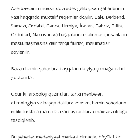
Azərbaycanın müasir dövrədək gəlib çıxan şəhərlərinin
yaşı haqqında müxtəlif rəqəmlər deyilir. Bakı, Dərbənd,
Şamaxı, Ərdəbil, Gəncə, Urmiya, İrəvan, Təbriz, Tiflis,
Ordubad, Naxçıvan və başqalarının salınması, insanların
məskunlaşmasına dair fərqli fikirlər, məlumatlar
söylənilir.
Bəzən həmin şəhərlərə başqaları da yiyə çıxmağa cəhd
göstərirlər.
Odur ki, arxeoloji qazıntılar, tarixi mənbələr,
etimologiya və başqa dəlillərə əsasən, həmin şəhərlərin
indiki türklərə (həm də azərbaycanlılara) məxsus olduğu
təsdiqlənib.
Bu şəhərlər mədəniyyət mərkəzi olmaqla, böyük fikir