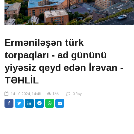
Erməniləşən türk
torpaqları - ad gününü
yiyəsiz qeyd edən İrəvan -
TƏHLİL
14-10-2024, 14:48
0 Rəy
136