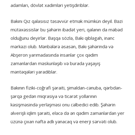
adamları, dövlət xadimləri yetişdiriblər.
Bakını Qız qalasısız təsəvvür etmək mümkün deyil. Bəzi
mütəxəssislər bu şəhərin ibadət yeri, qalanın da məbəd
olduğunu deyirlər. Başqa sözlə, Bakı qibləgah, inanc
mərkəzi olub. Mənbələrə əsasən, Bakı şəhərində və
Abşeron yarımadasında insanlar çox qədim
zamanlardan məskunlaşıb və burada yaşayış
məntəqələri yaradıblar.
Bakının fiziki-coğrafi şəraiti, şimaldan-cənuba, qərbdən-
şərqə gedən miqrasiya və ticarət yollarının
kəsişməsində yerləşməsi onu cəlbedici edib. Şəhərin
əlverişli iqlim şəraiti, eləcə də ən qədim zamanlardan yer
üzünə çıxan nafta adlı yanacaq və enerji sərvəti olub.