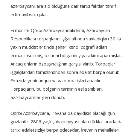
azərbaycanlılara aid olduğuna dair tarixi faktlar təhrif
edilməyibsə, qalar.
Ermənilər Qərbi Azərbaycandakı kimi, Azərbaycan
Respublikası torpaqlarını işğal altında saxladıqları 30 ilə
yaxın müddət ərzində şəhər, kənd, coğrafi adları
erməniləşdirmiş, özlərini bölgənin yiyəsi kimi aparmışlar.
Ancaq onların özbaşınalığının qarşısı alınıb. Torpaqlar
işğalçılardan təmizlənəndən sonra ədalət bərpa olunub.
Ərazidə yenidənqurma və bərpa işləri aparılır.
Torpaqların, bu bölgənin tarixinin əsl sahibləri,
azərbaycanlılar geri dönüb.
Qərbi Azərbaycana, İrəvana da qayıdışın olacağı gün
gözlənilir. 2806 yaşlı şəhərin yiyəsi olan türklər orada da
tarixi ədalətsizliyi bərpa edəcəklər. İrəvanın məhəllələri