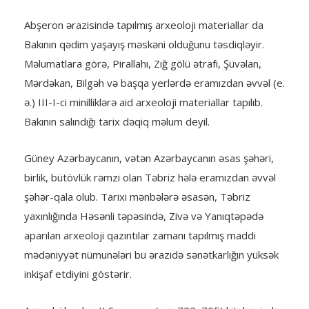
Abşeron ərazisində tapılmış arxeoloji materiallar da
Bakının qədim yaşayış məskəni olduğunu təsdiqləyir.
Məlumatlara görə, Pirallahı, Zığ gölü ətrafı, Şüvəlan,
Mərdəkan, Bilgəh və başqa yerlərdə eramızdan əvvəl (e.
ə.) III-I-ci minilliklərə aid arxeoloji materiallar tapılıb.
Bakının salındığı tarix dəqiq məlum deyil.
Güney Azərbaycanın, vətən Azərbaycanın əsas şəhəri,
birlik, bütövlük rəmzi olan Təbriz hələ eramızdan əvvəl
şəhər-qala olub. Tarixi mənbələrə əsasən, Təbriz
yaxınlığında Həsənli təpəsində, Zivə və Yanıqtəpədə
aparılan arxeoloji qazıntılar zamanı tapılmış maddi
mədəniyyət nümunələri bu ərazidə sənətkarlığın yüksək
inkişaf etdiyini göstərir.