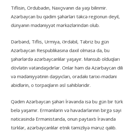
Tiflisin, Ordubadın, Naxçıvanın da yaşı bilinmir.
Azərbaycan bu qədim şəhərləri təkcə regionun deyil,
dünyanın mədəniyyət mərkəzlərindən olub.
Dərbənd, Tiflis, Urmiya, Ərdəbil, Təbriz bu gün
Azərbaycan Respublikasına daxil olmasa da, bu
şəhərlərdə azərbaycanlılar yaşayır. Mənsub olduqları
dövlətin vətəndaşıdırlar. Onlar həm də Azərbaycan dili
və mədəniyyətinin daşıyıcları, oradakı tarixi-mədəni
abidlərin, o torpaqların əsl sahibləridir.
Qədim Azərbaycan şəhəri İrəvanda isə bu gün bir türk
belə yaşamır. Ermənilərin və havadarlarının birgə səyi
nəticəsində Ermənistanda, onun paytaxtı İrəvanda
türklər, azərbaycanlılar etnik təmizliyə məruz qalıb.