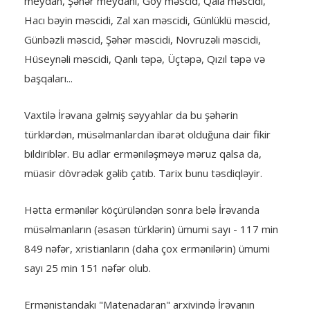
meydan, Şəhər meydanı, Göy məscid, Qala məscidi,
Hacı bəyin məscidi, Zal xan məscidi, Günlüklü məscid,
Günbəzli məscid, Şəhər məscidi, Novruzəli məscidi,
Hüseynəli məscidi, Qanlı təpə, Üçtəpə, Qızıl təpə və
başqaları...
Vaxtilə İrəvana gəlmiş səyyahlar da bu şəhərin
türklərdən, müsəlmanlardan ibarət olduğuna dair fikir
bildiriblər. Bu adlar erməniləşməyə məruz qalsa da,
müasir dövrədək gəlib çatıb. Tarix bunu təsdiqləyir.
Hətta ermənilər köçürüləndən sonra belə İrəvanda
müsəlmanların (əsasən türklərin) ümumi sayı - 117 min
849 nəfər, xristianların (daha çox ermənilərin) ümumi
sayı 25 min 151 nəfər olub.
Ermənistandakı "Matenadaran" arxivində İrəvanın