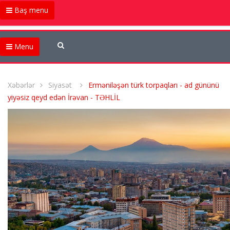
Baş menu
Menu
Xəbərlər
Siyasət
Erməniləşən türk torpaqları - ad gününü
yiyəsiz qeyd edən İrəvan - TƏHLİL