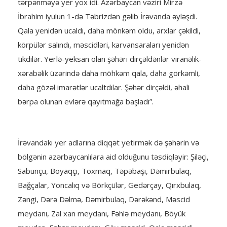
tərpənməyə yer yox idi. Azərbaycan vəziri Mirzə
İbrahim iyulun 1-də Təbrizdən gəlib İrəvanda əyləşdi.
Qala yenidən ucaldı, daha mönkəm oldu, arxlar çəkildi,
körpülər salındı, məscidləri, karvansaraları yenidən
tikdilər. Yerlə-yeksan olan şəhəri dirçəldənlər viranəlik-
xərabəlik üzərində daha möhkəm qala, daha görkəmli,
daha gözəl imarətlər ucaltdılar. Şəhər dirçəldi, əhali
bərpa olunan evlərə qayıtmağa başladı”.
İrəvandakı yer adlarına diqqət yetirmək də şəhərin və
bölgənin azərbaycanlılara aid olduğunu təsdiqləyir: Şiləçi,
Sabunçu, Boyaqçı, Toxmaq, Təpəbaşı, Dəmirbulaq,
Bağçalar, Yoncalıq və Börkçülər, Gedərçay, Qırxbulaq,
Zəngi, Dərə Dəlmə, Dəmirbulaq, Dərəkənd, Məscid
meydanı, Zal xan meydanı, Fəhlə meydanı, Böyük