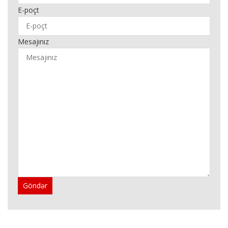
E-poçt
Mesajınız
Göndər