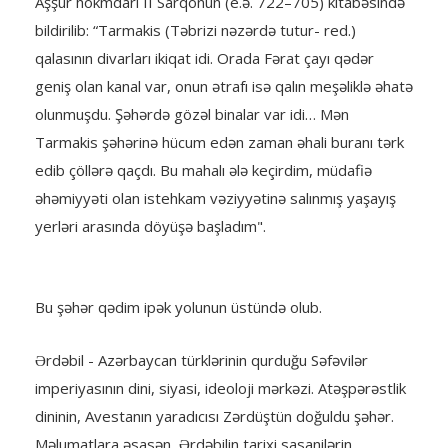
Aşşur hökmdarı II Sarqonun (e.ə. 722–705) kitabəsində
bildirilib: “Tarmakis (Təbrizi nəzərdə tutur- red.)
qalasının divarları ikiqat idi. Orada Fərat çayı qədər
geniş olan kanal var, onun ətrafı isə qalın meşəliklə əhatə
olunmuşdu. Şəhərdə gözəl binalar var idi… Mən
Tarmakis şəhərinə hücum edən zaman əhali buranı tərk
edib çöllərə qaçdı. Bu mahalı ələ keçirdim, müdafiə
əhəmiyyəti olan istehkam vəziyyətinə salınmış yaşayış
yerləri arasında döyüşə başladım".
Bu şəhər qədim ipək yolunun üstündə olub.
Ərdəbil - Azərbaycan türklərinin qurduğu Səfəvilər
imperiyasının dini, siyasi, ideoloji mərkəzi. Atəşpərəstlik
dininin, Avestanın yaradıcısı Zərdüştün doğuldu şəhər.
Məlumatlara əsasən, Ərdəbilin tarixi sasanilərin