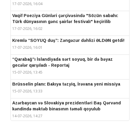
17-07-2026, 16:04
Vaqif Poeziya Günləri çərçivəsində "Sözün sabahı:
Türk dünyasının gənc şairlər festivalı" keçirilib
17-07-2026, 16:02
Kremlə “SOYUQ duş”: Zəngəzur dəhlizi ƏLDƏN getdi!
17-07-2026, 16:01
“Qarabağ”ı İslandiyada sərt soyuq, bir də bəyaz
gecələr qarşıladı - Reportaj
15-07-2026, 13:45
Brüsselin planı: Bakıya təzyiq, İrəvana yeni missiya
15-07-2026, 13:33
Azərbaycan və Slovakiya prezidentləri Baş Qərvənd
kəndində məktəb binasının təməli qoyulub
14-07-2026, 14:27
IV Şuşa Qlobal Media Forumu başa çatdı