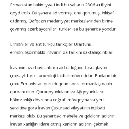
Ermənistan hakimiyyəti indi bu şəhərin 2806-cı illiyini
qeyd edib. Bu şəhərə ad vermiş, onu qorumuş, inkişaf
etdirmiş, Qafqazın mədəniyyət mərkəzlərindən birinə
çevirmiş azərbaycanlılar, türklər isə bu şəhərdə yoxdur.
Ermənilər və antitürkçü tarixçilər Urartunu
erməniləşdirməklə İrəvanın da tarixini saxtalaşdırıblar.
İrəvanın azərbaycanlılara aid olduğunu təsdiqləyən
çoxsaylı tarixi, arxeoloji faktlar mövcuddur. Bunların bir
çoxu Ermənistan qurulduqdan sonra erməniləşmənin
qurbanı olub. Qaraqoyunluların və Ağqoyunluların
hökmranlığı dövründə coğrafi mövqeyinə və yerli
şəraitinə görə İrəvan Çuxursəd vilayətinin inzibati
mərkəzi olub. Bu şəhərdəki məhəllə və qalaların adlarını,
İrəvan xanlığını idarə etmiş xanların adlarını çəkmək