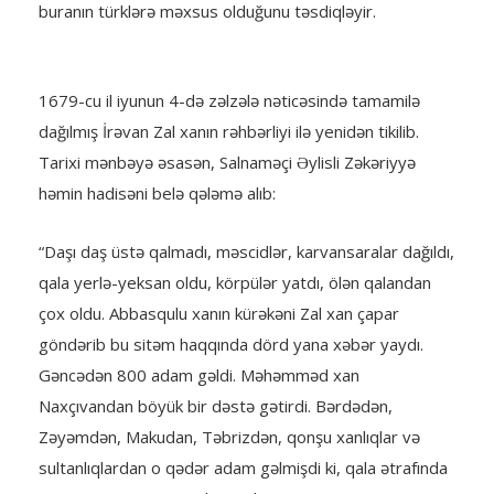
buranın türklərə məxsus olduğunu təsdiqləyir.
1679-cu il iyunun 4-də zəlzələ nəticəsində tamamilə
dağılmış İrəvan Zal xanın rəhbərliyi ilə yenidən tikilib.
Tarixi mənbəyə əsasən, Salnaməçi Əylisli Zəkəriyyə
həmin hadisəni belə qələmə alıb:
“Daşı daş üstə qalmadı, məscidlər, karvansaralar dağıldı,
qala yerlə-yeksan oldu, körpülər yatdı, ölən qalandan
çox oldu. Abbasqulu xanın kürəkəni Zal xan çapar
göndərib bu sitəm haqqında dörd yana xəbər yaydı.
Gəncədən 800 adam gəldi. Məhəmməd xan
Naxçıvandan böyük bir dəstə gətirdi. Bərdədən,
Zəyəmdən, Makudan, Təbrizdən, qonşu xanlıqlar və
sultanlıqlardan o qədər adam gəlmişdi ki, qala ətrafında