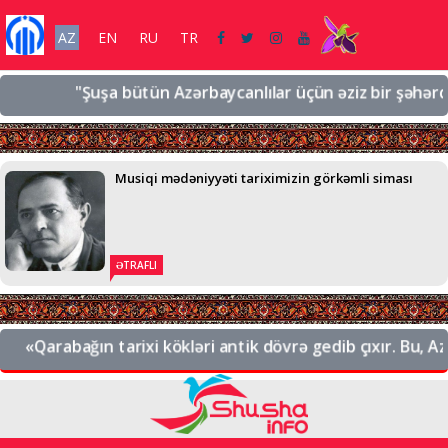
AZ
EN
RU
TR
"Şuşa bütün Azərbaycanlılar üçün əziz bir şəhərdir, əziz 
Musiqi mədəniyyəti tariximizin görkəmli siması
ƏTRAFLI
arabağın tarixi kökləri antik dövrə gedib çıxır. Bu, Azərbay