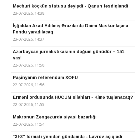
Məcburi köçkün statusu dəyişdi - Qanun təsdiqləndi
23-07-2026, 14:38
İşğaldan Azad Edilmiş Ərazilərdə Daimi Məskunlaşma
Fondu yaradılacaq
23-07-2026, 14:37
Azərbaycan jurnalistikasının doğum günüdür – 151
yaş!
22-07-2026, 11:58
Paşinyanın referendum XOFU
22-07-2026, 11:56
Erməni ordusunda HÜCUM silahları - Kimə tuşlanacaq?
22-07-2026, 11:55
Makronun Zəngəzurda siyasi bazarlığı
22-07-2026, 11:54
“3+3” formatı yenidən gündəmdə - Lavrov açıqladı