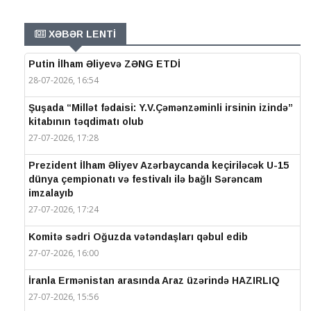
XƏBƏR LENTİ
Putin İlham Əliyevə ZƏNG ETDİ
28-07-2026, 16:54
Şuşada “Millət fədaisi: Y.V.Çəmənzəminli irsinin izində”
kitabının təqdimatı olub
27-07-2026, 17:28
Prezident İlham Əliyev Azərbaycanda keçiriləcək U-15
dünya çempionatı və festivalı ilə bağlı Sərəncam
imzalayıb
27-07-2026, 17:24
Komitə sədri Oğuzda vətəndaşları qəbul edib
27-07-2026, 16:00
İranla Ermənistan arasında Araz üzərində HAZIRLIQ
27-07-2026, 15:56