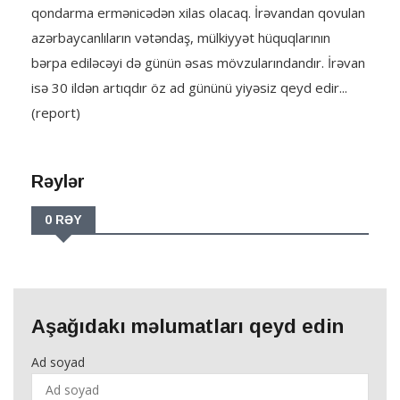
qondarma ermənicədən xilas olacaq. İrəvandan qovulan
azərbaycanlıların vətəndaş, mülkiyyət hüquqlarının
bərpa ediləcəyi də günün əsas mövzularındandır. İrəvan
isə 30 ildən artıqdır öz ad gününü yiyəsiz qeyd edir...
(report)
Rəylər
0 RƏY
Aşağıdakı məlumatları qeyd edin
Ad soyad