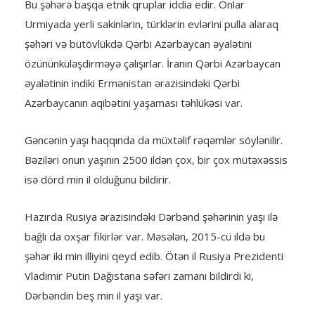
Bu şəhərə başqa etnik qruplar iddia edir. Onlar
Urmiyada yerli sakinlərin, türklərin evlərini pulla alaraq
şəhəri və bütövlükdə Qərbi Azərbaycan əyalətini
özününküləşdirməyə çalışırlar. İranın Qərbi Azərbaycan
əyalətinin indiki Ermənistan ərazisindəki Qərbi
Azərbaycanın aqibətini yaşaması təhlükəsi var.
Gəncənin yaşı haqqında da müxtəlif rəqəmlər söylənilir.
Bəziləri onun yaşının 2500 ildən çox, bir çox mütəxəssis
isə dörd min il olduğunu bildirir.
Hazırda Rusiya ərazisindəki Dərbənd şəhərinin yaşı ilə
bağlı da oxşar fikirlər var. Məsələn, 2015-cü ildə bu
şəhər iki min illiyini qeyd edib. Ötən il Rusiya Prezidenti
Vladimir Putin Dağıstana səfəri zamanı bildirdi ki,
Dərbəndin beş min il yaşı var.