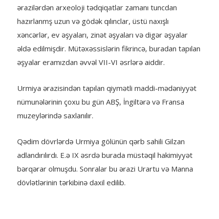
ərazilərdən arxeoloji tədqiqatlar zamanı tuncdan
hazırlanmş uzun və gödək qılınclar, üstü naxışlı
xəncərlər, ev əşyaları, zinət əşyaları və digər əşyalar
əldə edilmişdir. Mütəxəssislərin fikrincə, buradan tapılan
əşyalar eramızdan əvvəl VII-VI əsrlərə aiddir.
Urmiya ərazisindən tapılan qiymətli maddi-mədəniyyət
nümunələrinin çoxu bu gün ABŞ, İngiltərə və Fransa
muzeylərində saxlanılır.
Qədim dövrlərdə Urmiya gölünün qərb sahili Gilzan
adlandırılırdı. E.ə IX əsrdə burada müstəqil hakimiyyət
bərqərar olmuşdu. Sonralar bu ərazi Urartu və Manna
dövlətlərinin tərkibinə daxil edilib.