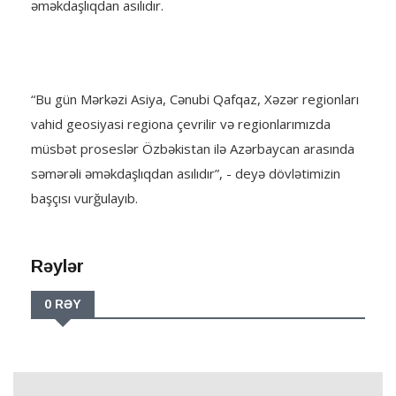
əməkdaşlıqdan asılıdır.
“Bu gün Mərkəzi Asiya, Cənubi Qafqaz, Xəzər regionları
vahid geosiyasi regiona çevrilir və regionlarımızda
müsbət proseslər Özbəkistan ilə Azərbaycan arasında
səmərəli əməkdaşlıqdan asılıdır”, - deyə dövlətimizin
başçısı vurğulayıb.
Rəylər
0 RƏY