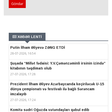
Göndər
XƏBƏR LENTİ
Putin İlham Əliyevə ZƏNG ETDİ
28-07-2026, 16:54
Şuşada “Millət fədaisi: Y.V.Çəmənzəminli irsinin izində”
kitabının təqdimatı olub
27-07-2026, 17:28
Prezident İlham Əliyev Azərbaycanda keçiriləcək U-15
dünya çempionatı və festivalı ilə bağlı Sərəncam
imzalayıb
27-07-2026, 17:24
Komitə sədri Oğuzda vətəndaşları qəbul edib