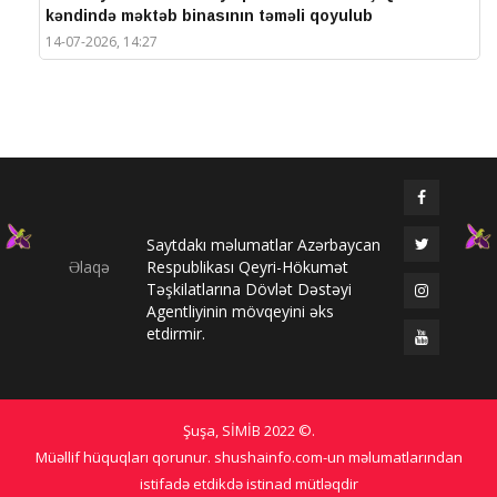
kəndində məktəb binasının təməli qoyulub
14-07-2026, 14:27
IV Şuşa Qlobal Media Forumu başa çatdı
14-07-2026, 14:26
Prezidentlər Şuşada mətbuata bəyanatlarla çıxış
edirlər
14-07-2026, 14:25
Saytdakı məlumatlar Azərbaycan
Elməddin Behbud: “IV Şuşa Qlobal Media Forumu
Əlaqə
Respublikası Qeyri-Hökumət
beynəlxalq media əməkdaşlığının nüfuzlu
Təşkilatlarına Dövlət Dəstəyi
platformasına çevrilib”
Agentliyinin mövqeyini əks
14-07-2026, 14:24
etdirmir.
IV Şuşa Qlobal Media Forumu başladı: Prezident
tədbirdə iştirak edir
13-07-2026, 10:35
Şuşa, SİMİB
2022 ©
.
Qlobal Şuşa
Müəllif hüquqları qorunur. shushainfo.com-un məlumatlarından
13-07-2026, 10:34
istifadə etdikdə istinad mütləqdir