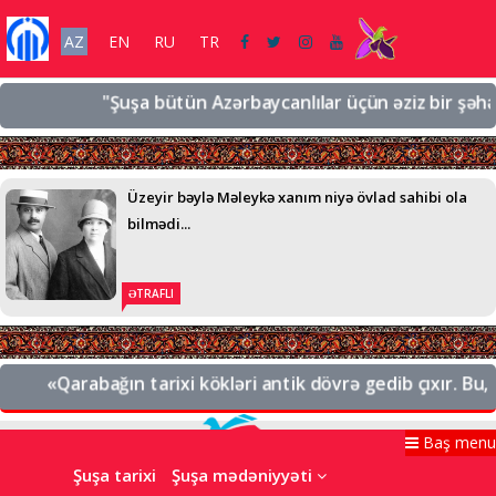
AZ
EN
RU
TR
"Şuşa bütün Azərbaycanlılar üçün əziz bir şəhərdir,
Üzeyir bəylə Məleykə xanım niyə övlad sahibi ola
bilmədi...
ƏTRAFLI
«Qarabağın tarixi kökləri antik dövrə gedib çıxır. Bu, Az
Baş menu
Şuşa tarixi
Şuşa mədəniyyəti