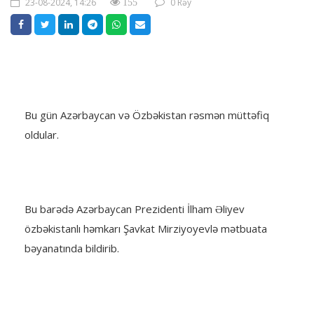
23-08-2024, 14:26
0 Rəy
155
Bu gün Azərbaycan və Özbəkistan rəsmən müttəfiq
oldular.
Bu barədə Azərbaycan Prezidenti İlham Əliyev
özbəkistanlı həmkarı Şavkat Mirziyoyevlə mətbuata
bəyanatında bildirib.