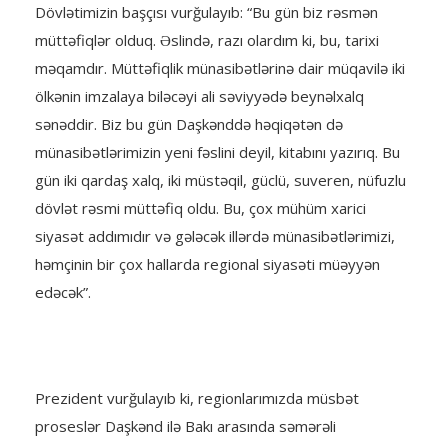
Dövlətimizin başçısı vurğulayıb: “Bu gün biz rəsmən
müttəfiqlər olduq. Əslində, razı olardım ki, bu, tarixi
məqamdır. Müttəfiqlik münasibətlərinə dair müqavilə iki
ölkənin imzalaya biləcəyi ali səviyyədə beynəlxalq
sənəddir. Biz bu gün Daşkənddə həqiqətən də
münasibətlərimizin yeni fəslini deyil, kitabını yazırıq. Bu
gün iki qardaş xalq, iki müstəqil, güclü, suveren, nüfuzlu
dövlət rəsmi müttəfiq oldu. Bu, çox mühüm xarici
siyasət addımıdır və gələcək illərdə münasibətlərimizi,
həmçinin bir çox hallarda regional siyasəti müəyyən
edəcək”.
Prezident vurğulayıb ki, regionlarımızda müsbət
proseslər Daşkənd ilə Bakı arasında səmərəli