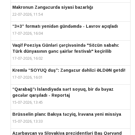
Makronun Zəngəzurda siyasi bazarlığı
22-07-2026, 11:54
“3+3” formatı yenidən gündəmdə - Lavrov açıqladı
17-07-2026, 16:04
Vaqif Poeziya Günləri çərçivəsində "Sözün sabahı:
Türk dünyasının gənc şairlər festivalı" keçirilib
17-07-2026, 16:02
Kremlə “SOYUQ duş”: Zəngəzur dəhlizi ƏLDƏN getdi!
17-07-2026, 16:01
“Qarabağ”ı İslandiyada sərt soyuq, bir də bəyaz
gecələr qarşıladı - Reportaj
15-07-2026, 13:45
Brüsselin planı: Bakıya təzyiq, İrəvana yeni missiya
15-07-2026, 13:33
Azərbaycan və Slovakiya prezidentləri Baş Qərvənd