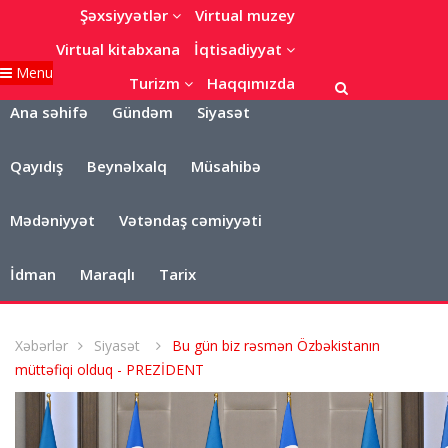
Şəxsiyyətlər
Virtual muzey
Virtual kitabxana
İqtisadiyyat
Menu
Turizm
Haqqımızda
Ana səhifə
Gündəm
Siyasət
Qayıdış
Beynəlxalq
Müsahibə
Mədəniyyət
Vətəndaş cəmiyyəti
İdman
Maraqlı
Tarix
Xəbərlər
Siyasət
Bu gün biz rəsmən Özbəkistanın
müttəfiqi olduq - PREZİDENT