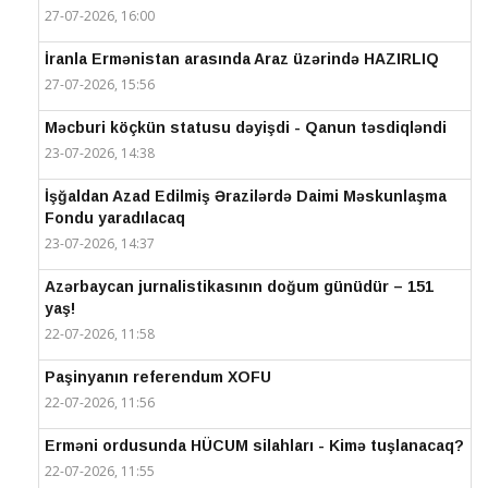
27-07-2026, 16:00
İranla Ermənistan arasında Araz üzərində HAZIRLIQ
27-07-2026, 15:56
Məcburi köçkün statusu dəyişdi - Qanun təsdiqləndi
23-07-2026, 14:38
İşğaldan Azad Edilmiş Ərazilərdə Daimi Məskunlaşma
Fondu yaradılacaq
23-07-2026, 14:37
Azərbaycan jurnalistikasının doğum günüdür – 151
yaş!
22-07-2026, 11:58
Paşinyanın referendum XOFU
22-07-2026, 11:56
Erməni ordusunda HÜCUM silahları - Kimə tuşlanacaq?
22-07-2026, 11:55