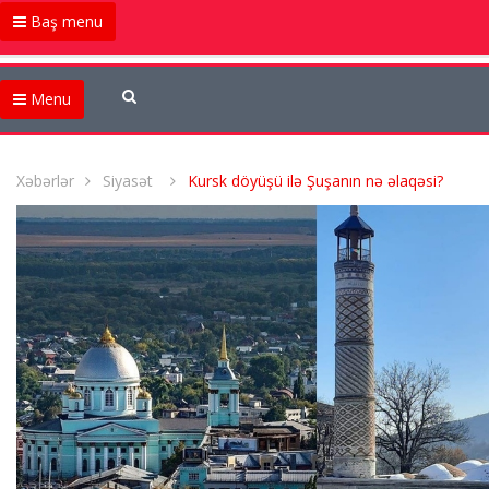
Baş menu
Menu
Xəbərlər
Siyasət
Kursk döyüşü ilə Şuşanın nə əlaqəsi?