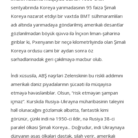
sentyabrında Koreya yarımadasının 95 faizə Şimali
Koreya nəzarət etdiyi bir vaxtda BMT sülhməramlıları
adı altında yarımadaya göndərilmiş amerikalı desantlar
gözlənilmədən böyük qüvvə ilə İnçxon liman-şəhərinə
giriblər ki, Pxenyanın bir neçə kilometrliyində olan Şimali
Koreya ordusu cəmi bir aydan sonra öz
sərhədlərinədək geri çəkilməyə məcbur olub.
İndi xüsusilə, ABŞ nəşrləri Zelenskinin bu riskli addımını
amerikalı dəniz piyadalarının şücaəti ilə müqayisə
etməyə həvəsləniblər. Olsun, “risk etməyən şampan
içməz”. Kurskda Rusiya-Ukrayna müharibəsinin taleyini
həll olunacağını gözləmək əlbəttə, fantastik kimi
görünür, çünki indi nə 1950-ci ildir, nə Rusiya 38-ci
paralel ölkəsi Şimali Koreya... Doğrudur, indi Ukraynaya
dünyanın əsas ölkələri dəstək, silah verir, amerikalı