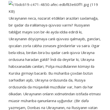
Ukraynanın necə, nəzarət etdikləri əraziləri saxlamağa,
bir qədər də irəliləməyə qüvvəsi varmı? Rusiyanın
təbliğat maşını son bir-iki ayda iddia edirdi ki,
Ukraynanın döyüşməyə canlı qüvvəsi qalmayıb, gəncləri,
qocaları zorla cəbhə zonasını göndərirlər və sairə. Əgər
belə idisə, birdən-birə bu qədər canlı qüvvə Ukrayna
ordusuna haradan gəldi? İndi də deyirlər ki, Ukrayna
həbsxanadakı caniləri, Polşa muzdlularının köməyi ilə
Kurska girməyi bacarıb. Bu müharibə çoxdan bütün
sərhədləri aşıb, Ukrayna ordusunda da, Rusiya
ordusunda da müqaviləli muzdlular var, həm də hər
ölkədən. Ukraynanın onların xidmətindən istifadə etməsi
müasir müharibə qanunlarına uyğundur. (Bir dəfə
yazmışam, Donbas nə Ukraynanın, nə Rusiyanın vətən