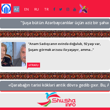
AZ
EN
RU
TR
"Şuşa bütün Azərbaycanlılar üçün əziz bir şəhərdir, ə
“Anam Sadıqcanın evində doğulub, 92 yaşı var,
Şuşanı görmək arzusu ilə yaşayır, amma...”
ƏTRAFLI
«Qarabağın tarixi kökləri antik dövrə gedib çıxır. Bu, Azə