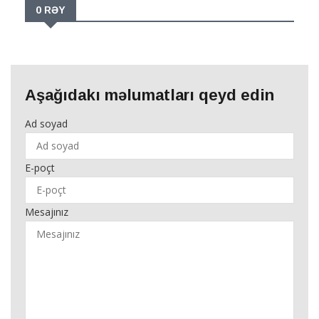
0 RƏY
Aşağıdakı məlumatları qeyd edin
Ad soyad
E-poçt
Mesajınız