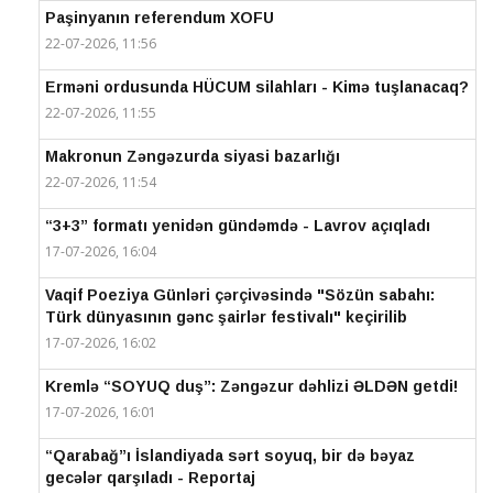
Paşinyanın referendum XOFU
22-07-2026, 11:56
Erməni ordusunda HÜCUM silahları - Kimə tuşlanacaq?
22-07-2026, 11:55
Makronun Zəngəzurda siyasi bazarlığı
22-07-2026, 11:54
“3+3” formatı yenidən gündəmdə - Lavrov açıqladı
17-07-2026, 16:04
Vaqif Poeziya Günləri çərçivəsində "Sözün sabahı:
Türk dünyasının gənc şairlər festivalı" keçirilib
17-07-2026, 16:02
Kremlə “SOYUQ duş”: Zəngəzur dəhlizi ƏLDƏN getdi!
17-07-2026, 16:01
“Qarabağ”ı İslandiyada sərt soyuq, bir də bəyaz
gecələr qarşıladı - Reportaj