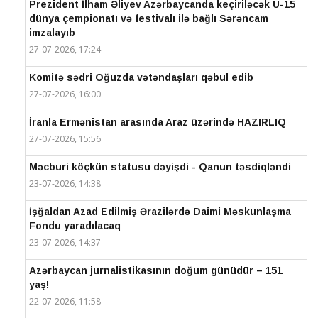
Prezident İlham Əliyev Azərbaycanda keçiriləcək U-15
dünya çempionatı və festivalı ilə bağlı Sərəncam
imzalayıb
27-07-2026, 17:24
Komitə sədri Oğuzda vətəndaşları qəbul edib
27-07-2026, 16:00
İranla Ermənistan arasında Araz üzərində HAZIRLIQ
27-07-2026, 15:56
Məcburi köçkün statusu dəyişdi - Qanun təsdiqləndi
23-07-2026, 14:38
İşğaldan Azad Edilmiş Ərazilərdə Daimi Məskunlaşma
Fondu yaradılacaq
23-07-2026, 14:37
Azərbaycan jurnalistikasının doğum günüdür – 151
yaş!
22-07-2026, 11:58