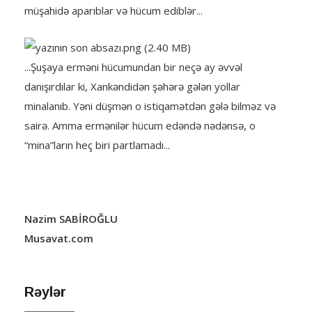
müşahidə aparıblar və hücum ediblər...
...Şuşaya erməni hücumundan bir neçə ay əvvəl
danışırdılar ki, Xankəndidən şəhərə gələn yollar
minalanıb. Yəni düşmən o istiqamətdən gələ bilməz və
sairə. Amma ermənilər hücum edəndə nədənsə, o
“mina”ların heç biri partlamadı...
Nazim SABİROĞLU
Musavat.com
Rəylər