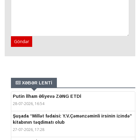
Göndər
XƏBƏR LENTİ
Putin İlham Əliyevə ZƏNG ETDİ
28-07-2026, 16:54
Şuşada “Millət fədaisi: Y.V.Çəmənzəminli irsinin izində”
kitabının təqdimatı olub
27-07-2026, 17:28