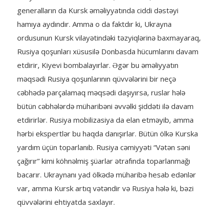
generalların da Kursk əməliyyatında ciddi dəstəyi
hamıya aydındır. Amma o da faktdır ki, Ukrayna
ordusunun Kursk vilayətindəki təzyiqlərinə baxmayaraq,
Rusiya qoşunları xüsusilə Donbasda hücumlarını davam
etdirir, Kiyevi bombalayırlar. Əgər bu əməliyyatın
məqsədi Rusiya qoşunlarının qüvvələrini bir neçə
cəbhədə parçalamaq məqsədi daşıyırsa, ruslar hələ
bütün cəbhələrdə müharibəni əvvəlki şiddəti ilə davam
etdirirlər. Rusiya mobilizasiya da elan etməyib, amma
hərbi ekspertlər bu haqda danışırlar. Bütün ölkə Kurska
yardım üçün toparlanıb. Rusiya cəmiyyəti “Vətən səni
çağırır” kimi köhnəlmiş şüarlar ətrafında toparlanmağı
bacarır. Ukraynanı yad ölkədə müharibə hesab edənlər
var, amma Kursk artıq vətəndir və Rusiya hələ ki, bəzi
qüvvələrini ehtiyatda saxlayır.