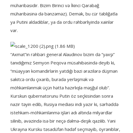
müharibəsidir. Bizim Birinci və İkinci Qarabağ
müharibəsinə də bənzəməz). Demək, bu cür təbliğatla
ya Putini aldadıblar, ya da ordu rəhbərliyində xainlər
var.
“Axmat”ın rəhbəri general Alaudinov bizim də “yaxşı”
tanıdığımız Semyon Peqova müsahibəsində deyib ki,
“müəyyən komandirlərin yatdığı bəzi ərazilərə düşmən
sakitcə ordu çıxarıb, burada yerləşmək və
möhkəmlənmək üçün hətta hazırlıqla məşğul olub”.
Kurskun qubernatorunu Putin öz seçkisindən sonra
nazir təyin edib, Rusiya mediası indi yazır ki, sərhəddə
istehkam-möhkəmlənmə işləri adı altında milyardlar
silinib, əvəzində isə bir neçə dəlmə-deşik qazılıb. Yəni
Ukrayna Kursku təsadüfən hədəf seçməyib, öyrəniblər,