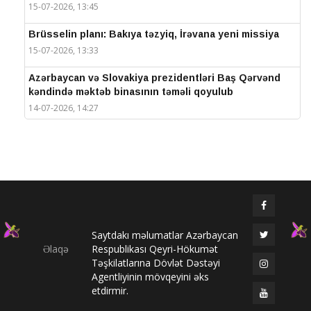
15-07-2026, 13:45
Brüsselin planı: Bakıya təzyiq, İrəvana yeni missiya
15-07-2026, 13:33
Azərbaycan və Slovakiya prezidentləri Baş Qərvənd
kəndində məktəb binasının təməli qoyulub
14-07-2026, 14:27
IV Şuşa Qlobal Media Forumu başa çatdı
14-07-2026, 14:26
Prezidentlər Şuşada mətbuata bəyanatlarla çıxış
edirlər
14-07-2026, 14:25
Saytdakı məlumatlar Azərbaycan
Elməddin Behbud: “IV Şuşa Qlobal Media Forumu
Əlaqə
Respublikası Qeyri-Hökumət
beynəlxalq media əməkdaşlığının nüfuzlu
Təşkilatlarına Dövlət Dəstəyi
platformasına çevrilib”
Agentliyinin mövqeyini əks
14-07-2026, 14:24
etdirmir.
IV Şuşa Qlobal Media Forumu başladı: Prezident