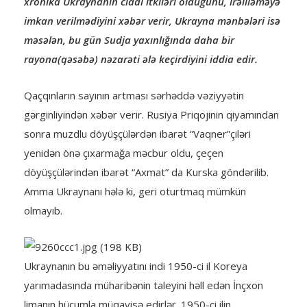
xronika Ukraynanın ciddi itkiləri olduğunu, irəliləməyə
imkan verilmədiyini xəbər verir, Ukrayna mənbələri isə
məsələn, bu gün Sudja yaxınlığında daha bir
rayona(qəsəbə) nəzarəti ələ keçirdiyini iddia edir.
Qaçqınların sayının artması sərhəddə vəziyyətin
gərginliyindən xəbər verir. Rusiya Priqojinin qiyamından
sonra muzdlu döyüşçülərdən ibarət “Vaqner”çiləri
yenidən önə çıxarmağa məcbur oldu, çeçen
döyüşçülərindən ibarət “Axmat” da Kurska göndərilib.
Amma Ukraynanı hələ ki, geri oturtmaq mümkün
olmayıb.
Ukraynanın bu əməliyyatını indi 1950-ci il Koreya
yarımadasında müharibənin taleyini həll edən İnçxon
limanın hücumla müqayisə edirlər. 1950-ci ilin