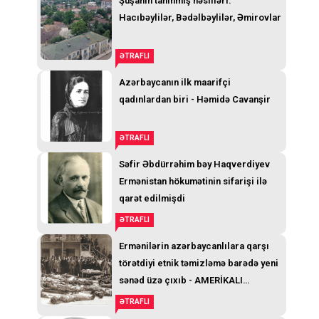
Şuşanın tanınmış nəsilləri:
Hacıbəylilər, Bədəlbəylilər, Əmirovlar
ƏTRAFLI
Azərbaycanın ilk maarifçi
qadınlardan biri - Həmidə Cavanşir
ƏTRAFLI
Səfir Əbdürrəhim bəy Haqverdiyev
Ermənistan hökumətinin sifarişi ilə
qarət edilmişdi
ƏTRAFLI
Ermənilərin azərbaycanlılara qarşı
törətdiyi etnik təmizləmə barədə yeni
sənəd üzə çıxıb - AMERİKALI
GENERALIN TELEQRAMI
ƏTRAFLI