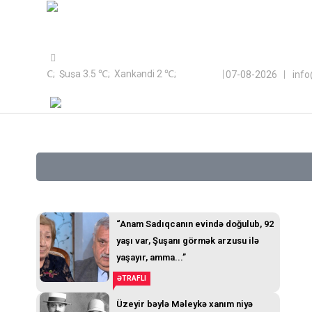
Sayt Azərbaycan Respublikası Qeyri-Hökumət Təşkilatlarına Döv
akı 9.2 ℃; Şuşa 3.5 ℃; Xankəndi 2 ℃;
07-08-2026
inf
“Anam Sadıqcanın evində doğulub, 92
yaşı var, Şuşanı görmək arzusu ilə
yaşayır, amma...”
ƏTRAFLI
Üzeyir bəylə Məleykə xanım niyə