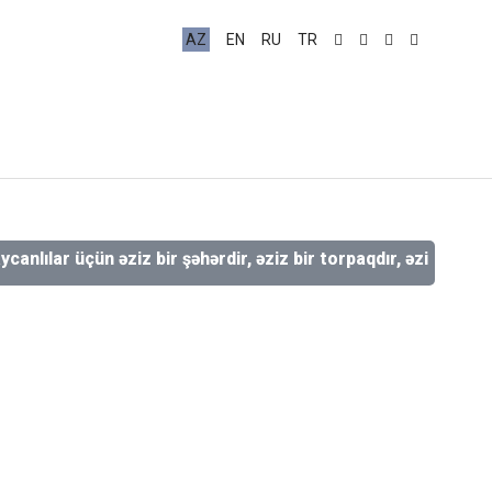
AZ
EN
RU
TR
 üçün əziz bir şəhərdir, əziz bir torpaqdır, əziz bir qaladır, 