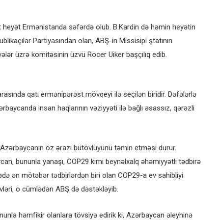
 heyət Ermənistanda səfərdə olub. B.Kardin də həmin heyətin
ikaçılar Partiyasından olan, ABŞ-in Missisipi ştatının
vələr üzrə komitəsinin üzvü Rocer Uiker başçılıq edib.
arasında qatı ermənipərəst mövqeyi ilə seçilən biridir. Dəfələrlə
aycanda insan haqlarının vəziyyəti ilə bağlı əsassız, qərəzli
, Azərbaycanın öz ərazi bütövlüyünü təmin etməsi durur.
can, bununla yanaşı, COP29 kimi beynəlxalq əhəmiyyətli tədbirə
ədə ən mötəbər tədbirlərdən biri olan COP29-a ev sahibliyi
vləri, o cümlədən ABŞ də dəstəkləyib.
nunla həmfikir olanlara tövsiyə edirik ki, Azərbaycan əleyhinə