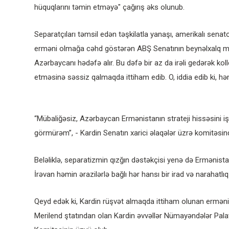
hüquqlarını təmin etməyə" çağırış əks olunub.
Separatçıları təmsil edən təşkilatla yanaşı, amerikalı sen
erməni olmağa cəhd göstərən ABŞ Senatının beynəlxalq müna
Azərbaycanı hədəfə alır. Bu dəfə bir az da irəli gedərək kol
etməsinə səssiz qalmaqda ittiham edib. O, iddia edib ki, hə
“Mübaliğəsiz, Azərbaycan Ermənistanın strateji hissəsini iş
görmürəm”, - Kardin Senatın xarici əlaqələr üzrə komitəsind
Beləliklə, separatizmin qızğın dəstəkçisi yenə də Ermənist
İrəvan həmin ərazilərlə bağlı hər hansı bir irad və narahatlı
Qeyd edək ki, Kardin rüşvət almaqda ittiham olunan ermə
Merilend ştatından olan Kardin əvvəllər Nümayəndələr Palata