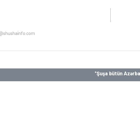
lət Dəstəyi Agentliyinin maliyyə dəstəyi ilə hazırlanıb.
o@shushainfo.com
"Şuşa bütün Azərbaycanlılar