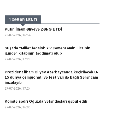
XƏBƏR LENTİ
Putin İlham Əliyevə ZƏNG ETDİ
28-07-2026, 16:54
Şuşada “Millət fədaisi: Y.V.Çəmənzəminli irsinin
izində” kitabının təqdimatı olub
27-07-2026, 17:28
Prezident İlham Əliyev Azərbaycanda keçiriləcək U-
15 dünya çempionatı və festivalı ilə bağlı Sərəncam
imzalayıb
27-07-2026, 17:24
Komitə sədri Oğuzda vətəndaşları qəbul edib
27-07-2026, 16:00