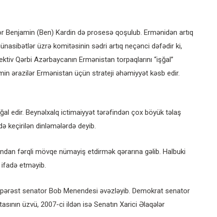
ator Benjamin (Ben) Kardin də prosesə qoşulub. Ermənidən artıq
sibətlər üzrə komitəsinin sədri artıq neçənci dəfədir ki,
lektiv Qərbi Azərbaycanın Ermənistan torpaqlarını “işğal”
min ərazilər Ermənistan üçün strateji əhəmiyyət kəsb edir.
ğal edir. Beynəlxalq ictimaiyyət tərəfindən çox böyük təlaş
ə keçirilən dinləmələrdə deyib.
andan fərqli mövqe nümayiş etdirmək qərarına gəlib. Halbuki
q ifadə etməyib.
nipərəst senator Bob Menendesi əvəzləyib. Demokrat senator
sının üzvü, 2007-ci ildən isə Senatın Xarici Əlaqələr