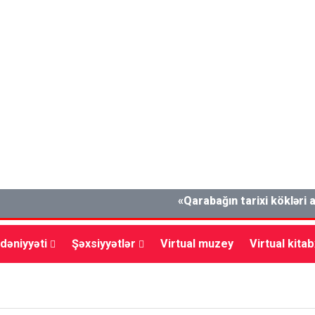
«Qarabağın tarixi kökləri antik d
dəniyyəti
Şəxsiyyətlər
Virtual muzey
Virtual kita
lxalq
Müsahibə
Mədəniyyət
Vətəndaş cəmiyyəti
İ