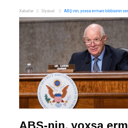
Xəbərlər
Siyasət
ABŞ-nin, yoxsa erməni lobbisinin se
ABŞ-nin, yoxsa erm