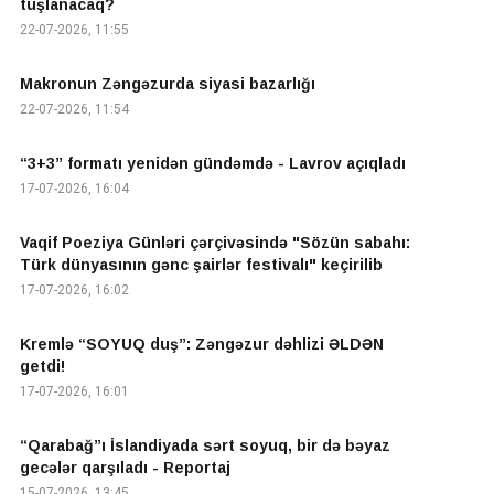
tuşlanacaq?
22-07-2026, 11:55
Makronun Zəngəzurda siyasi bazarlığı
22-07-2026, 11:54
“3+3” formatı yenidən gündəmdə - Lavrov açıqladı
17-07-2026, 16:04
Vaqif Poeziya Günləri çərçivəsində "Sözün sabahı:
Türk dünyasının gənc şairlər festivalı" keçirilib
17-07-2026, 16:02
Kremlə “SOYUQ duş”: Zəngəzur dəhlizi ƏLDƏN
getdi!
17-07-2026, 16:01
“Qarabağ”ı İslandiyada sərt soyuq, bir də bəyaz
gecələr qarşıladı - Reportaj
15-07-2026, 13:45