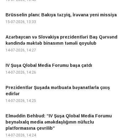
Brüsselin planı: Bakıya təzyiq, İrəvana yeni missiya
15-07-2026, 13:33
Azərbaycan və Slovakiya prezidentləri Baş Qərvənd
kəndində məktəb binasının təməli qoyulub
14-07-2026, 14:27
IV Şuşa Qlobal Media Forumu başa çatdı
14-07-2026, 14:26
Prezidentlər Şuşada mətbuata bəyanatlarla çıxış
edirlər
14-07-2026, 14:25
Elməddin Behbud: “IV Şuşa Qlobal Media Forumu
beynəlxalq media əməkdaşlığının nüfuzlu
platformasına çevrilib”
14-07-2026, 14:24