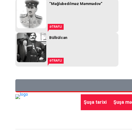
“Məğlubedilməz Məmmədov”
ƏTRAFLI
Bülbülcan
ƏTRAFLI
Şuşa tarixi
Şuşa mə
Ana səhifə
Gündəm
Siyasət
Qayıdış
Beynə