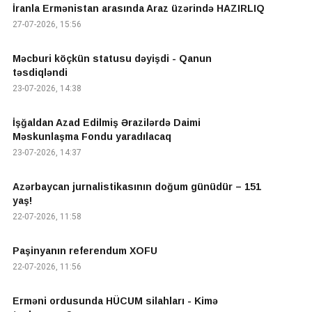
İranla Ermənistan arasında Araz üzərində HAZIRLIQ
27-07-2026, 15:56
Məcburi köçkün statusu dəyişdi - Qanun
təsdiqləndi
23-07-2026, 14:38
İşğaldan Azad Edilmiş Ərazilərdə Daimi
Məskunlaşma Fondu yaradılacaq
23-07-2026, 14:37
Azərbaycan jurnalistikasının doğum günüdür – 151
yaş!
22-07-2026, 11:58
Paşinyanın referendum XOFU
22-07-2026, 11:56
Erməni ordusunda HÜCUM silahları - Kimə