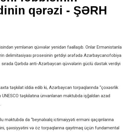
dinin qərəzi - ŞƏRH
isindən yemlənən qüvvələr yenidən fəallaşıb. Onlar Ermənistanla
in delimitasiyası prosesinin getdiyi ərəfədə Azərbaycanofobiya
Bu sırada Qərbdə anti-Azərbaycan qüvvələrin güclü dəstək verdiyi
axta təşkilat iddia edib ki, Azərbaycan torpaqlarında “çoxəsrlik
n UNESCO təşkilatına ünvanlanan məktubda işğaldan azad
.
Bu məktubda da “beynəlxalq ictimaiyyəti erməni qaçqınlarına
yini, şəxsiyyətini və öz torpaqlarına qayıtmaq üçün fundamental