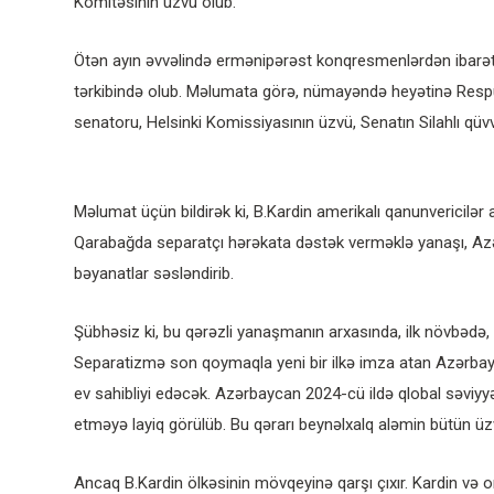
Komitəsinin üzvü olub.
Ötən ayın əvvəlində ermənipərəst konqresmenlərdən ibarət
tərkibində olub. Məlumata görə, nümayəndə heyətinə Respubl
senatoru, Helsinki Komissiyasının üzvü, Senatın Silahlı qüv
Məlumat üçün bildirək ki, B.Kardin amerikalı qanunvericilər 
Qarabağda separatçı hərəkata dəstək verməklə yanaşı, Azərb
bəyanatlar səsləndirib.
Şübhəsiz ki, bu qərəzli yanaşmanın arxasında, ilk növbədə
Separatizmə son qoymaqla yeni bir ilkə imza atan Azərbay
ev sahibliyi edəcək. Azərbaycan 2024-cü ildə qlobal səviyy
etməyə layiq görülüb. Bu qərarı beynəlxalq aləmin bütün üz
Ancaq B.Kardin ölkəsinin mövqeyinə qarşı çıxır. Kardin və o