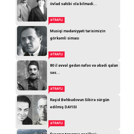
övlad sahibi ola bilmədi...
ƏTRAFLI
Musiqi mədəniyyəti tariximizin
görkəmli siması
ƏTRAFLI
80 il əvvəl gedən nəfəs və əbədi qalan
səs...
ƏTRAFLI
Rəşid Behbudovun Sibirə sürgün
edilmiş DAYISI
ƏTRAFLI