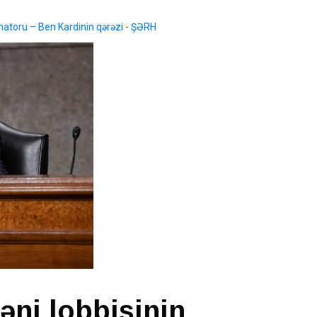
natoru – Ben Kardinin qərəzi - ŞƏRH
əni lobbisinin