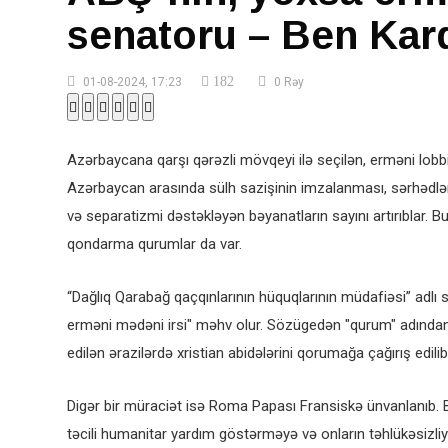
senatoru – Ben Kar
182
01-08-2024, 17:23
0 Rəy
Azərbaycana qarşı qərəzli mövqeyi ilə seçilən, erməni lobb
Azərbaycan arasında sülh sazişinin imzalanması, sərhədlər
və separatizmi dəstəkləyən bəyanatların sayını artırıblar. 
qondarma qurumlar da var.
“Dağlıq Qarabağ qaçqınlarının hüquqlarının müdafiəsi” adlı s
erməni mədəni irsi" məhv olur. Sözügedən "qurum" adında
edilən ərazilərdə xristian abidələrini qorumağa çağırış edilib
Digər bir müraciət isə Roma Papası Fransiskə ünvanlanıb. 
təcili humanitar yardım göstərməyə və onların təhlükəsizli