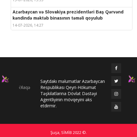
Azərbaycan və Slovakiya prezidentləri Baş Qərvənd
kəndində məktəb binasının təməli qoyulub
14-07-2026, 14:27
IV Şuşa Qlobal Media Forumu başa çatdı
14-07-2026, 14:26
Prezidentlər Şuşada mətbuata bəyanatlarla çıxış
edirlər
14-07-2026, 14:25
Saytdakı məlumatlar Azərbaycan
Elməddin Behbud: “IV Şuşa Qlobal Media Forumu
Əlaqə
Respublikası Qeyri-Hökumət
beynəlxalq media əməkdaşlığının nüfuzlu
Təşkilatlarına Dövlət Dəstəyi
platformasına çevrilib”
Agentliyinin mövqeyini əks
14-07-2026, 14:24
etdirmir.
IV Şuşa Qlobal Media Forumu başladı: Prezident
tədbirdə iştirak edir
13-07-2026, 10:35
Şuşa, SİMİB
2022 ©
.