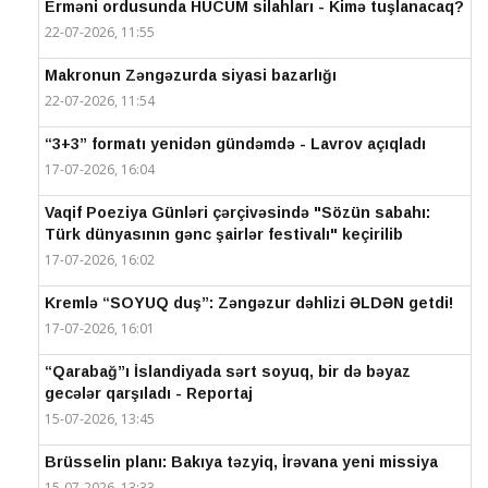
Erməni ordusunda HÜCUM silahları - Kimə tuşlanacaq?
22-07-2026, 11:55
Makronun Zəngəzurda siyasi bazarlığı
22-07-2026, 11:54
“3+3” formatı yenidən gündəmdə - Lavrov açıqladı
17-07-2026, 16:04
Vaqif Poeziya Günləri çərçivəsində "Sözün sabahı:
Türk dünyasının gənc şairlər festivalı" keçirilib
17-07-2026, 16:02
Kremlə “SOYUQ duş”: Zəngəzur dəhlizi ƏLDƏN getdi!
17-07-2026, 16:01
“Qarabağ”ı İslandiyada sərt soyuq, bir də bəyaz
gecələr qarşıladı - Reportaj
15-07-2026, 13:45
Brüsselin planı: Bakıya təzyiq, İrəvana yeni missiya
15-07-2026, 13:33