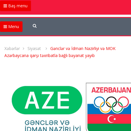
Baş menu
Menu
Xəbərlər
Siyasət
Gənclər və İdman Nazirliyi və MOK
Azərbaycana qarşı təxribatla bağlı bəyanat yayıb