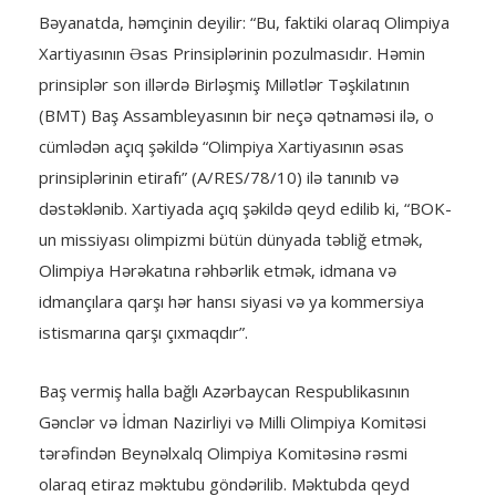
Bəyanatda, həmçinin deyilir: “Bu, faktiki olaraq Olimpiya
Xartiyasının Əsas Prinsiplərinin pozulmasıdır. Həmin
prinsiplər son illərdə Birləşmiş Millətlər Təşkilatının
(BMT) Baş Assambleyasının bir neçə qətnaməsi ilə, o
cümlədən açıq şəkildə “Olimpiya Xartiyasının əsas
prinsiplərinin etirafı” (A/RES/78/10) ilə tanınıb və
dəstəklənib. Xartiyada açıq şəkildə qeyd edilib ki, “BOK-
un missiyası olimpizmi bütün dünyada təbliğ etmək,
Olimpiya Hərəkatına rəhbərlik etmək, idmana və
idmançılara qarşı hər hansı siyasi və ya kommersiya
istismarına qarşı çıxmaqdır”.
Baş vermiş halla bağlı Azərbaycan Respublikasının
Gənclər və İdman Nazirliyi və Milli Olimpiya Komitəsi
tərəfindən Beynəlxalq Olimpiya Komitəsinə rəsmi
olaraq etiraz məktubu göndərilib. Məktubda qeyd