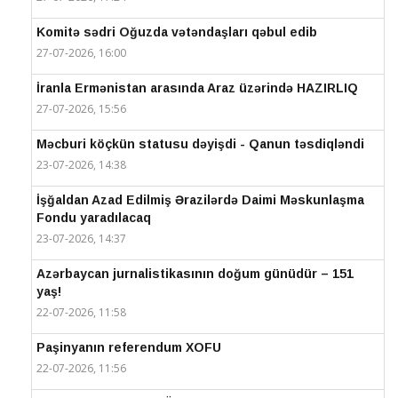
Komitə sədri Oğuzda vətəndaşları qəbul edib
27-07-2026, 16:00
İranla Ermənistan arasında Araz üzərində HAZIRLIQ
27-07-2026, 15:56
Məcburi köçkün statusu dəyişdi - Qanun təsdiqləndi
23-07-2026, 14:38
İşğaldan Azad Edilmiş Ərazilərdə Daimi Məskunlaşma
Fondu yaradılacaq
23-07-2026, 14:37
Azərbaycan jurnalistikasının doğum günüdür – 151
yaş!
22-07-2026, 11:58
Paşinyanın referendum XOFU
22-07-2026, 11:56