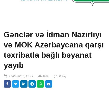
Gənclər və İdman Nazirliyi
və MOK Azərbaycana qarşı
təxribatla bağlı bəyanat
yayıb
28-07-2024, 15:49
0 Rəy
160