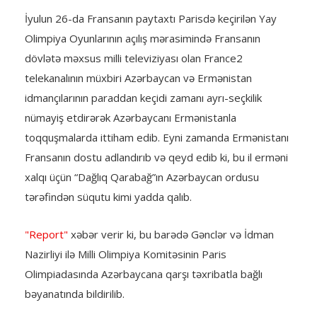
İyulun 26-da Fransanın paytaxtı Parisdə keçirilən Yay
Olimpiya Oyunlarının açılış mərasimində Fransanın
dövlətə məxsus milli televiziyası olan France2
telekanalının müxbiri Azərbaycan və Ermənistan
idmançılarının paraddan keçidi zamanı ayrı-seçkilik
nümayiş etdirərək Azərbaycanı Ermənistanla
toqquşmalarda ittiham edib. Eyni zamanda Ermənistanı
Fransanın dostu adlandırıb və qeyd edib ki, bu il erməni
xalqı üçün “Dağlıq Qarabağ”ın Azərbaycan ordusu
tərəfindən süqutu kimi yadda qalıb.
"Report"
xəbər verir ki, bu barədə Gənclər və İdman
Nazirliyi ilə Milli Olimpiya Komitəsinin Paris
Olimpiadasında Azərbaycana qarşı təxribatla bağlı
bəyanatında bildirilib.