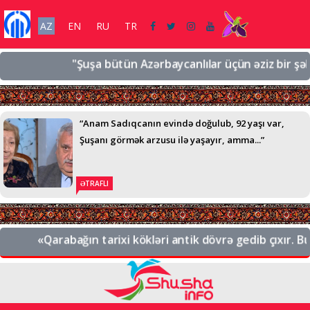
AZ
EN
RU
TR
"Şuşa bütün Azərbaycanlılar üçün əziz bir şəhərdi
“Anam Sadıqcanın evində doğulub, 92 yaşı var,
Şuşanı görmək arzusu ilə yaşayır, amma...”
ƏTRAFLI
«Qarabağın tarixi kökləri antik dövrə gedib çıxır. Bu, 