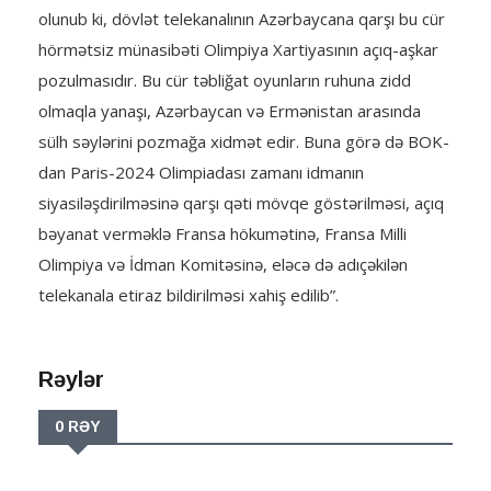
olunub ki, dövlət telekanalının Azərbaycana qarşı bu cür
hörmətsiz münasibəti Olimpiya Xartiyasının açıq-aşkar
pozulmasıdır. Bu cür təbliğat oyunların ruhuna zidd
olmaqla yanaşı, Azərbaycan və Ermənistan arasında
sülh səylərini pozmağa xidmət edir. Buna görə də BOK-
dan Paris-2024 Olimpiadası zamanı idmanın
siyasiləşdirilməsinə qarşı qəti mövqe göstərilməsi, açıq
bəyanat verməklə Fransa hökumətinə, Fransa Milli
Olimpiya və İdman Komitəsinə, eləcə də adıçəkilən
telekanala etiraz bildirilməsi xahiş edilib”.
Rəylər
0 RƏY