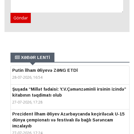
Göndər
XƏBƏR LENTİ
Putin İlham Əliyevə ZƏNG ETDİ
28-07-2026, 16:54
Şuşada “Millət fədaisi: Y.V.Çəmənzəminli irsinin izində”
kitabının təqdimatı olub
27-07-2026, 17:28
Prezident İlham Əliyev Azərbaycanda keçiriləcək U-15
dünya çempionatı və festivalı ilə bağlı Sərəncam
imzalayıb
27-07-2026, 17:24