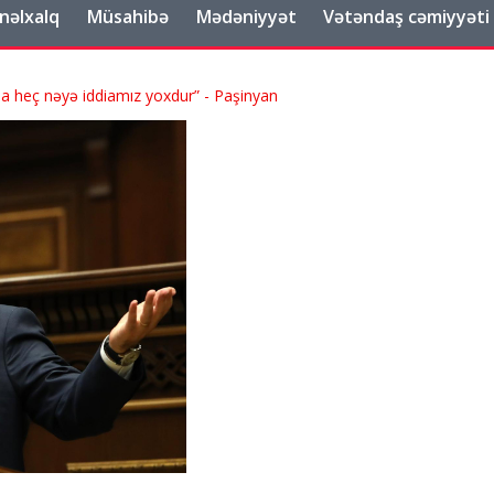
nəlxalq
Müsahibə
Mədəniyyət
Vətəndaş cəmiyyəti
a heç nəyə iddiamız yoxdur” - Paşinyan