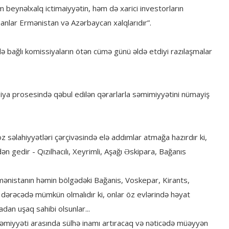
beynəlxalq ictimaiyyətin, həm də xarici investorların
nanlar Ermənistan və Azərbaycan xalqlarıdır”.
 ilə bağlı komissiyaların ötən cümə günü əldə etdiyi razılaşmalar
siya prosesində qəbul edilən qərarlarla səmimiyyətini nümayiş
 səlahiyyətləri çərçivəsində elə addımlar atmağa hazırdır ki,
gedir - Qızılhacılı, Xeyrimli, Aşağı Əskipara, Bağanıs
rmənistanın həmin bölgədəki Bağanis, Voskepar, Kirants,
 dərəcədə mümkün olmalıdır ki, onlar öz evlərində həyat
dan uşaq sahibi olsunlar...
cəmiyyəti arasında sülhə inamı artıracaq və nəticədə müəyyən