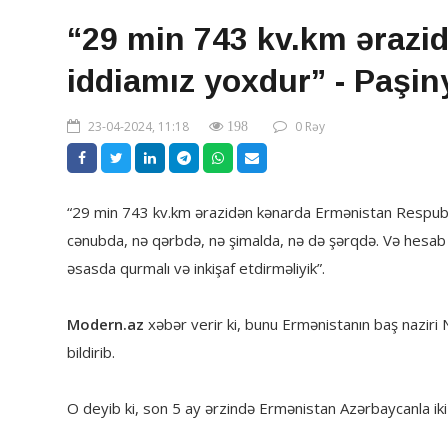
“29 min 743 kv.km ərazi
iddiamız yoxdur” - Paşi
23-04-2024, 11:18
0 Rəy
198
“29 min 743 kv.km ərazidən kənarda Ermənistan Respublik
cənubda, nə qərbdə, nə şimalda, nə də şərqdə. Və hesab ed
əsasda qurmalı və inkişaf etdirməliyik”.
Modern.az
xəbər verir ki, bunu Ermənistanın baş naziri
bildirib.
O deyib ki, son 5 ay ərzində Ermənistan Azərbaycanla iki