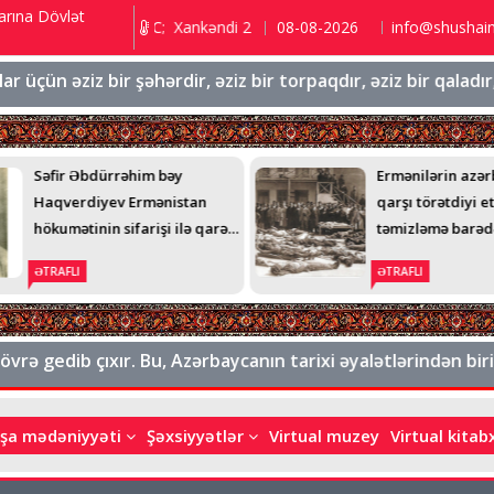
arına Dövlət
ı 9.2 ℃; Şuşa 3.5 ℃; Xankəndi 2 ℃;
08-08-2026
info@shushai
n əziz bir şəhərdir, əziz bir torpaqdır, əziz bir qaladır, əzi
Səfir Əbdürrəhim bəy
Ermənilərin azər
Haqverdiyev Ermənistan
qarşı törətdiyi e
hökumətinin sifarişi ilə qarət
təmizləmə barəd
edilmişdi
üzə çıxıb - AMER
ƏTRAFLI
ƏTRAFLI
GENERALIN TEL
 gedib çıxır. Bu, Azərbaycanın tarixi əyalətlərindən biridir
şa mədəniyyəti
Şəxsiyyətlər
Virtual muzey
Virtual kita