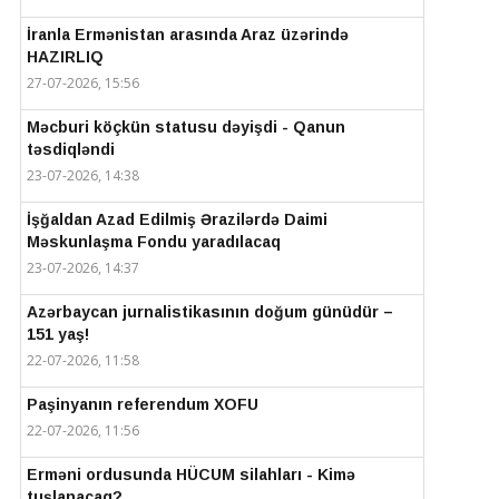
İranla Ermənistan arasında Araz üzərində
HAZIRLIQ
27-07-2026, 15:56
Məcburi köçkün statusu dəyişdi - Qanun
təsdiqləndi
23-07-2026, 14:38
İşğaldan Azad Edilmiş Ərazilərdə Daimi
Məskunlaşma Fondu yaradılacaq
23-07-2026, 14:37
Azərbaycan jurnalistikasının doğum günüdür –
151 yaş!
22-07-2026, 11:58
Paşinyanın referendum XOFU
22-07-2026, 11:56
Erməni ordusunda HÜCUM silahları - Kimə
tuşlanacaq?