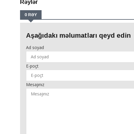
Rəylər
0 RƏY
Aşağıdakı məlumatları qeyd edin
Ad soyad
E-poçt
Mesajınız