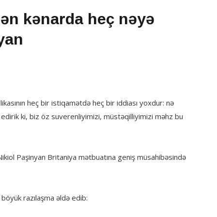
dən kənarda heç nəyə
nyan
asının heç bir istiqamətdə heç bir iddiası yoxdur: nə
irik ki, biz öz suverenliyimizi, müstəqilliyimizi məhz bu
 Nikiol Paşinyan Britaniya mətbuatına geniş müsahibəsində
 böyük razılaşma əldə edib: