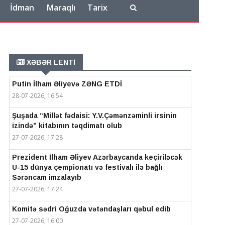
İdman
Maraqlı
Tarix
XƏBƏR LENTİ
Putin İlham Əliyevə ZƏNG ETDİ
28-07-2026, 16:54
Şuşada “Millət fədaisi: Y.V.Çəmənzəminli irsinin
izində” kitabının təqdimatı olub
27-07-2026, 17:28
Prezident İlham Əliyev Azərbaycanda keçiriləcək
U-15 dünya çempionatı və festivalı ilə bağlı
Sərəncam imzalayıb
27-07-2026, 17:24
Komitə sədri Oğuzda vətəndaşları qəbul edib
27-07-2026, 16:00