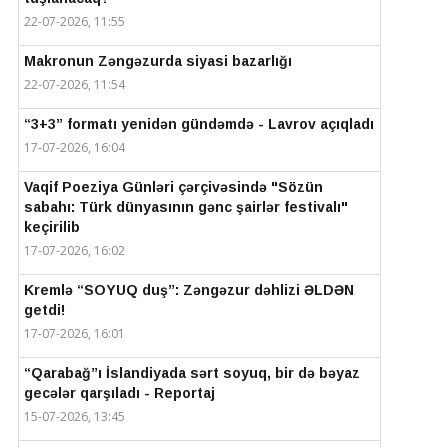
22-07-2026, 11:55
Makronun Zəngəzurda siyasi bazarlığı
22-07-2026, 11:54
“3+3” formatı yenidən gündəmdə - Lavrov açıqladı
17-07-2026, 16:04
Vaqif Poeziya Günləri çərçivəsində "Sözün
sabahı: Türk dünyasının gənc şairlər festivalı"
keçirilib
17-07-2026, 16:02
Kremlə “SOYUQ duş”: Zəngəzur dəhlizi ƏLDƏN
getdi!
17-07-2026, 16:01
“Qarabağ”ı İslandiyada sərt soyuq, bir də bəyaz
gecələr qarşıladı - Reportaj
15-07-2026, 13:45