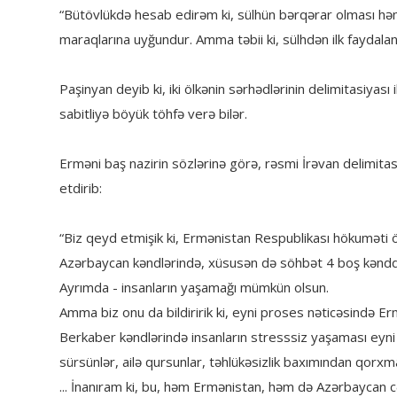
“Bütövlükdə hesab edirəm ki, sülhün bərqərar olması həm 
maraqlarına uyğundur. Amma təbii ki, sülhdən ilk faydala
Paşinyan deyib ki, iki ölkənin sərhədlərinin delimitasiyası
sabitliyə böyük töhfə verə bilər.
Erməni baş nazirin sözlərinə görə, rəsmi İrəvan delimita
etdirib:
“Biz qeyd etmişik ki, Ermənistan Respublikası hökuməti öz
Azərbaycan kəndlərində, xüsusən də söhbət 4 boş kənddən 
Ayrımda - insanların yaşamağı mümkün olsun.
Amma biz onu da bildiririk ki, eyni proses nəticəsində E
Berkaber kəndlərində insanların stresssiz yaşaması eyni
sürsünlər, ailə qursunlar, təhlükəsizlik baxımından qorxma
... İnanıram ki, bu, həm Ermənistan, həm də Azərbaycan 