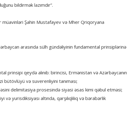
uğunu bildirmək lazımdır”.
azir müavinləri Şahin Mustafayev və Mher Qriqoryana
zərbaycan arasında sülh gündəliyinin fundamental prinsiplərinə
 prinsipi qeydə alınıb: birincisi, Ermənistan və Azərbaycanın
i bütövlüyü və suverenliyini tanıması;
sini delimitasiya prosesində siyasi əsas kimi qəbul etməsi;
 və yurisdiksiyası altında, qarşılıqlılıq və bərabərlik