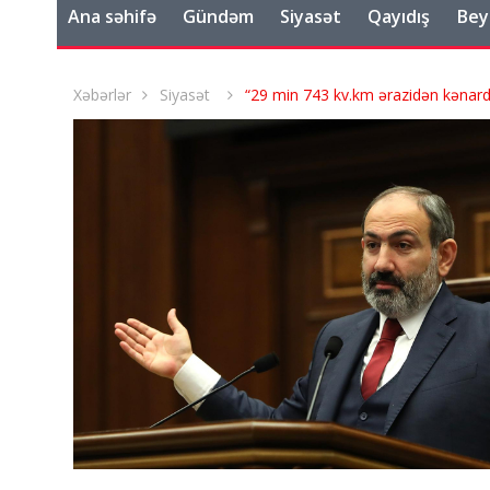
Ana səhifə
Gündəm
Siyasət
Qayıdış
Bey
Xəbərlər
Siyasət
“29 min 743 kv.km ərazidən kənard