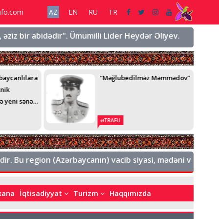
nfo.com
AZ
EN
RU
TR
z bir abidədir". Ümumilli Lider Heydər Əliyev.
"Şuşanı
baycanlılara
“Məğlubedilməz Məmmədov”
tnik
ə yeni sənəd
İKALI
ƏTRAFLI
EQRAMI
. Bu region (Azərbaycanın) vacib siyasi, mədəni və mənəvi mə
bxana
İqtisadiyyat
Turizm
Haqqımızda