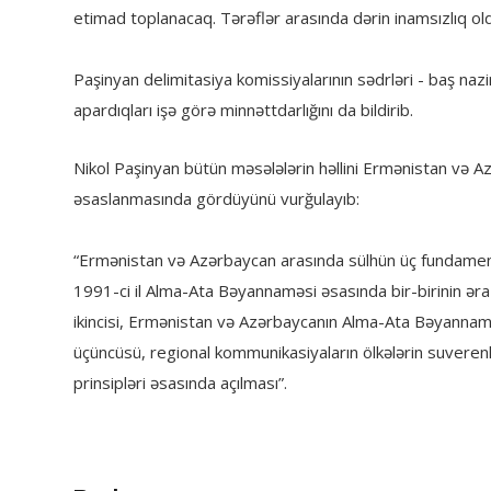
etimad toplanacaq. Tərəflər arasında dərin inamsızlıq old
Paşinyan delimitasiya komissiyalarının sədrləri - baş n
apardıqları işə görə minnəttdarlığını da bildirib.
Nikol Paşinyan bütün məsələlərin həllini Ermənistan və A
əsaslanmasında gördüyünü vurğulayıb:
“Ermənistan və Azərbaycan arasında sülhün üç fundamental
1991-ci il Alma-Ata Bəyannaməsi əsasında bir-birinin əraz
ikincisi, Ermənistan və Azərbaycanın Alma-Ata Bəyannamə
üçüncüsü, regional kommunikasiyaların ölkələrin suverenliyi
prinsipləri əsasında açılması”.