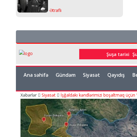
Ətraflı
Şuşa tarixi
Ş
Ana səhifə
Gündəm
Siyasət
Qayıdış
B
Xəbərlər
Siyasət
İşğaldakı kəndlərimizi boşaltmaq üçün “