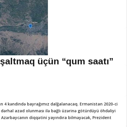
boşaltmaq üçün “qum saatı”
xın 4 kəndində bayrağımız dalğalanacaq. Ermənistan 2020-ci
 dərhal azad olunması ilə bağlı üzərinə götürdüyü öhdəliyi
 Azərbaycanın diqqətini yayındıra bilməyəcək, Prezident