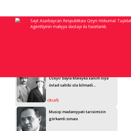
Sayt Azərbaycan Respublikası Qeyri-Hökumət Təşkilat
Bakı
Agentliyinin maliyyə dəstəyi ilə hazırlanıb.
“Anam Sadıqcanın evində doğulub,
92 yaşı var, Şuşanı görmək arzusu ilə
yaşayır, amma...”
Ətraflı
Üzeyir bəylə Məleykə xanım niyə
övlad sahibi ola bilmədi...
Ətraflı
Musiqi mədəniyyəti tariximizin
görkəmli siması