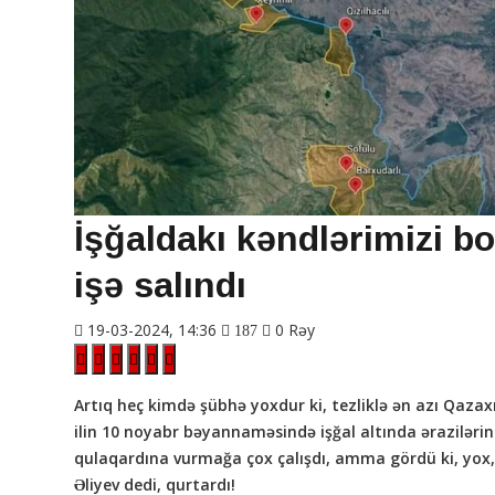
İşğaldakı kəndlərimizi 
işə salındı
19-03-2024, 14:36
0 Rəy
187
Artıq heç kimdə şübhə yoxdur ki, tezliklə ən azı Qaza
ilin 10 noyabr bəyannaməsində işğal altında ərazilərin
qulaqardına vurmağa çox çalışdı, amma gördü ki, yox,
Əliyev dedi, qurtardı!