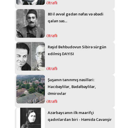
Ətraflı
80 il əvvəl gedən nəfəs və əbədi
qalan səs...
Ətraflı
Rəşid Behbudovun Sibirə sürgün
edilmiş DAYISI
Ətraflı
Şuşanın tanınmış nəsilləri:
Hacıbəylilər, Bədəlbəylilər,
Əmirovlar
Ətraflı
Azərbaycanın ilk maarifçi
qadınlardan biri - Həmidə Cavanşir