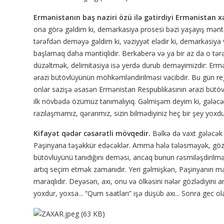
Ermənistanın baş naziri özü ilə gətirdiyi Ermənistan x
ona görə gəldim ki, demarkasiya prosesi bəzi yaşayış mən
tərəfdən deməyə gəldim ki, vəziyyət elədir ki, demarkasiya
başlamaq daha məntiqlidir. Berkaberə və ya bir az da o tərə
düzəltmək, delimitasiya isə yerdə durub deməyimizdir: Ermə
ərazi bütövlüyünün möhkəmləndirilməsi vacibdir. Bu gün region
onlar sazişə əsasən Ermənistan Respublikasının ərazi bütövl
ilk növbədə özümüz tanımalıyıq. Gəlmişəm deyim ki, gələcə
razılaşmamız, qərarımız, sizin bilmədiyiniz heç bir şey yoxdu
Kifayət qədər cəsarətli mövqedir.
Bəlkə də vaxt gələcə
Paşinyana təşəkkür edəcəklər. Amma hələ tələsməyək, gözl
bütövlüyünü tanıdığını deməsi, ancaq bunun rəsmiləşdirilmə
artıq seçim etmək zamanıdır. Yeri gəlmişkən, Paşinyanın ma
maraqlıdır. Deyəsən, axı, onu və ölkəsini nələr gözlədiyini an
yoxdur, yoxsa... “Qum saatları” işə düşüb axı... Sonra gec ola 