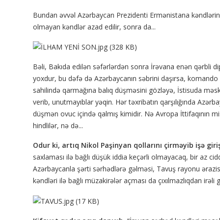
Bundan əvvəl Azərbaycan Prezidenti Ermənistana kəndlərin qay
olmayan kəndlər azad edilir, sonra da...
Bəli, Bakıda edilən səfərlərdən sonra İrəvana enən qərbli d
yoxdur, bu dəfə də Azərbaycanın səbrini daşırsa, komando 
sahilində qarmağına balıq düşməsini gözləyə, İstisuda məsk
verib, unutmayıblar yəqin. Hər təxribatın qarşılığında Azərba
düşmən ovuc içində qalmış kimidir. Nə Avropa İttifaqının mis
hindlilər, nə də...
Odur ki, artıq Nikol Paşinyan qollarını çirməyib işə giri
saxlaması ilə bağlı düşük iddia keçərli olmayacaq, bir az ci
Azərbaycanla şərti sərhədlərə gəlməsi, Tavuş rayonu ərazi
kəndləri ilə bağlı müzakirələr açması da çıxılmazlıqdan irəli 