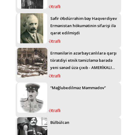
Ətraflı
Səfir Əbdürrəhim bəy Haqverdiyev
Ermənistan hökumətinin sifarişi ilə
qarət edilmişdi
Ətraflı
Ermənilərin azərbaycanlılara qarşı
törətdiyi etnik təmizləmə barədə
yeni sənəd üzə çıxıb - AMERİKALI
GENERALIN TELEQRAMI
Ətraflı
“Məğlubedilməz Məmmədov”
Ətraflı
Bülbülcan