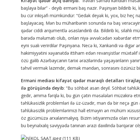
Kifayət qədər açıq danışıb.
“İrəvan sərhəd kəndləri məsəl
başlaya bilər” - deyib erməni baş nazir. Paşinyan bildirib ki,
bu cür inkişafı mümkündür: “Gedək deyək ki, yox, biz heç 
başlayacaq. Mən bu müharibənin sonunda nə baş verəcəyini b
qədər ciddi arqumentlə əsaslandırıb da. Bildirib ki, silahlı 
barədə məlumatı olub, onları niyə əvvəlcədən xəbərdar etmə
eyni sualı verirdilər Paşinyana. Necə ki, Xankəndi və digər
hakimiyyətini xəyanətdə ittiham edən revanşistlər müxtəlif i
özü gəlib Azərbaycanın tarixi ərazilərində yaşayanların yanı
təhvil vermək lazımdır, demək məndən, sonrasını özünüz bil
Erməni mediası kifayət qədər maraqlı detalları tirajla
ilə görüşündə deyib
: “Bu söhbət asan deyil. Söhbət təhlük
gedir, amma fərqlə ki, bu gün çətin məsələləri müzakirə etmə
təhlükəsizlik problemləri ilə üz-üzədir, mən də bir neçə g
təhlükəsizlik problemlərimizi həll etməyin ən mühüm xüsusiyy
öz gücümüzə arxalanmalıyıq. Bizim ixtiyarımızda olan resurs, 
bu beynəlxalq səviyyədə tanınan ərazi daxilində bərqərar ol