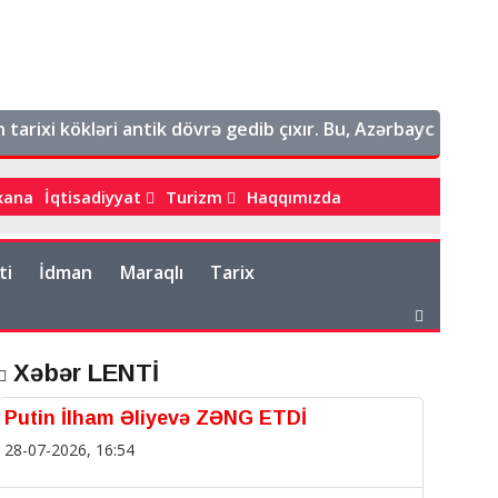
 kökləri antik dövrə gedib çıxır. Bu, Azərbaycanın tarixi əy
bxana
İqtisadiyyat
Turizm
Haqqımızda
ti
İdman
Maraqlı
Tarix
Xəbər LENTİ
Putin İlham Əliyevə ZƏNG ETDİ
28-07-2026, 16:54