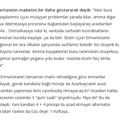
əritəsinin maketini bir daha göstərərək deyib:
“Mən bura
təqələrimiz üçün müəyyən problemlər yarada bilər, amma digər
 və delimitasiya prosesinə Bağanisdən başlayaraq ərazilərdən
fə... Demarkasiya odur ki, xəritədə sərhədin koordinatlarını
nistan burada başlayır, ya da bitir. Bizim üçün Ermənistanın
un bir sıra ölkələri qarşısında vəzifəmiz belədir: biz istəyirik ki,
üyünü tanısınlar. Amma başqalarının bunu tanımasını istəyiriksə,
yimizi qurmağın yeganə yolu budur. Hazırda bizim heç kimlə
r”.
k Ermənistanın tamamən məhv olmadığına görə ermənilər
əyək, görək kəndlərlə bağlı mövqe də Azərbaycanın ərazi
sindən yayınması kimi oyunbazlıq olmayacaq ki? İstənilən halda,
sasının üzərində 3 “qum saatı” qoyulmuşdu. Niyə iki? Bu da
layıb. Yəni kəndləri 4 + 4 prinsipi ilə azad etməyin alternativi
bilər! Vaxtını da özü deyir: 1 həftəyə...