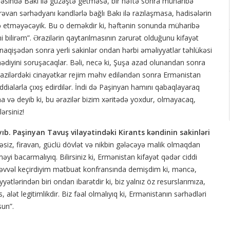
əsində Bakı ilə güzəştə getməsə, bir həftə sonra müharibə
 İrəvan sərhədyanı kəndlərlə bağlı Bakı ilə razılaşmasa, hadisələrin
nə etməyəcəyik. Bu o deməkdir ki, həftənin sonunda müharibə
ilirəm”. Ərazilərin qaytarılmasının zərurət olduğunu kifayət
münaqişədən sonra yerli sakinlər ondan hərbi əməliyyatlar təhlükəsi
diyini soruşacaqlar. Bəli, necə ki, Şuşa azad olunandan sonra
 ərazilərdəki cinayətkar rejim məhv ediləndən sonra Ermənistan
ddialarla çıxış edirdilər. İndi də Paşinyan hamını qabaqlayaraq
na və deyib ki, bu ərazilər bizim xəritədə yoxdur, olmayacaq,
ərsiniz!
yıb. Paşinyan Tavuş vilayətindəki Kirants kəndinin sakinləri
əsiz, firavan, güclü dövlət və nikbin gələcəyə malik olmaqdan
yi bacarmalıyıq. Bilirsiniz ki, Ermənistan kifayət qədər ciddi
ün əvvəl keçirdiyim mətbuat konfransında demişdim ki, məncə,
ətlərindən biri ondan ibarətdir ki, biz yalnız öz resurslarımıza,
alət legitimlikdir. Biz fəal olmalıyıq ki, Ermənistanın sərhədləri
sun”.