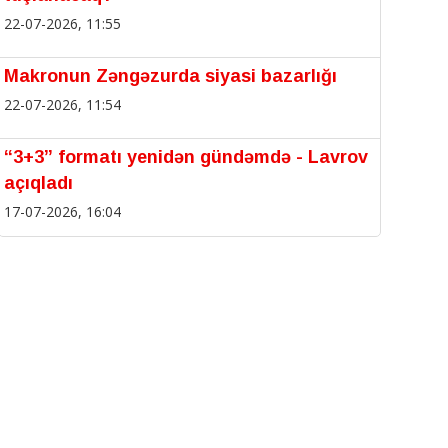
22-07-2026, 11:55
Makronun Zəngəzurda siyasi bazarlığı
22-07-2026, 11:54
“3+3” formatı yenidən gündəmdə - Lavrov
açıqladı
17-07-2026, 16:04
Vaqif Poeziya Günləri çərçivəsində "Sözün
sabahı: Türk dünyasının gənc şairlər
festivalı" keçirilib
17-07-2026, 16:02
Kremlə “SOYUQ duş”: Zəngəzur dəhlizi
ƏLDƏN getdi!