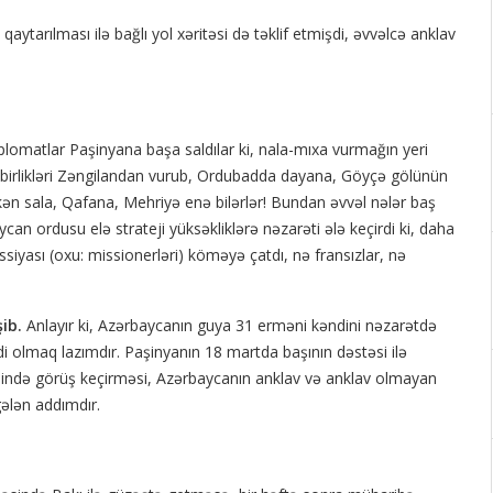
tarılması ilə bağlı yol xəritəsi də təklif etmişdi, əvvəlcə anklav
iplomatlar Paşinyana başa saldılar ki, nala-mıxa vurmağın yeri
birlikləri Zəngilandan vurub, Ordubadda dayana, Göyçə gölünün
ən sala, Qafana, Mehriyə enə bilərlər! Bundan əvvəl nələr baş
ycan ordusu elə strateji yüksəkliklərə nəzarəti ələ keçirdi ki, daha
siyası (oxu: missionerləri) köməyə çatdı, nə fransızlar, nə
şib.
Anlayır ki, Azərbaycanın guya 31 erməni kəndini nəzarətdə
ddi olmaq lazımdır. Paşinyanın 18 martda başının dəstəsi ilə
sində görüş keçirməsi, Azərbaycanın anklav və anklav olmayan
gələn addımdır.