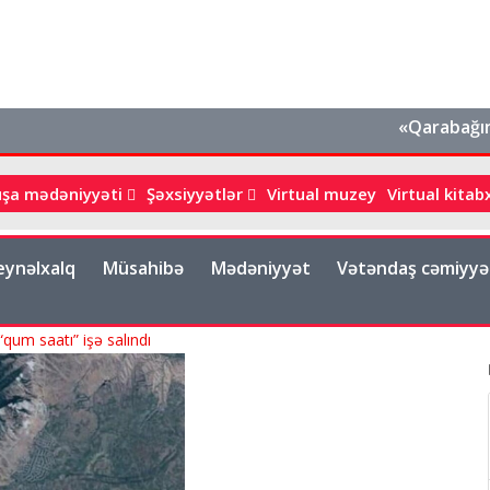
«Qarabağın tarixi
uşa mədəniyyəti
Şəxsiyyətlər
Virtual muzey
Virtual kita
eynəlxalq
Müsahibə
Mədəniyyət
Vətəndaş cəmiyyə
qum saatı” işə salındı