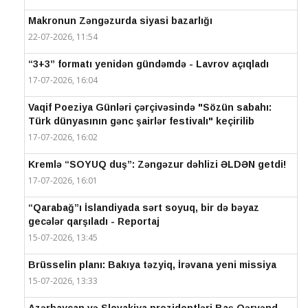
Makronun Zəngəzurda siyasi bazarlığı
22-07-2026, 11:54
“3+3” formatı yenidən gündəmdə - Lavrov açıqladı
17-07-2026, 16:04
Vaqif Poeziya Günləri çərçivəsində "Sözün sabahı:
Türk dünyasının gənc şairlər festivalı" keçirilib
17-07-2026, 16:02
Kremlə “SOYUQ duş”: Zəngəzur dəhlizi ƏLDƏN getdi!
17-07-2026, 16:01
“Qarabağ”ı İslandiyada sərt soyuq, bir də bəyaz
gecələr qarşıladı - Reportaj
15-07-2026, 13:45
Brüsselin planı: Bakıya təzyiq, İrəvana yeni missiya
15-07-2026, 13:33