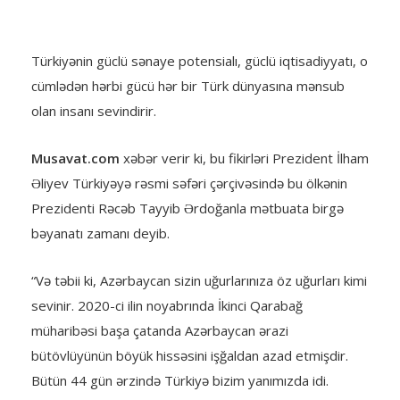
Türkiyənin güclü sənaye potensialı, güclü iqtisadiyyatı, o
cümlədən hərbi gücü hər bir Türk dünyasına mənsub
olan insanı sevindirir.
Musavat.com
xəbər verir ki, bu fikirləri Prezident İlham
Əliyev Türkiyəyə rəsmi səfəri çərçivəsində bu ölkənin
Prezidenti Rəcəb Tayyib Ərdoğanla mətbuata birgə
bəyanatı zamanı deyib.
“Və təbii ki, Azərbaycan sizin uğurlarınıza öz uğurları kimi
sevinir. 2020-ci ilin noyabrında İkinci Qarabağ
müharibəsi başa çatanda Azərbaycan ərazi
bütövlüyünün böyük hissəsini işğaldan azad etmişdir.
Bütün 44 gün ərzində Türkiyə bizim yanımızda idi.