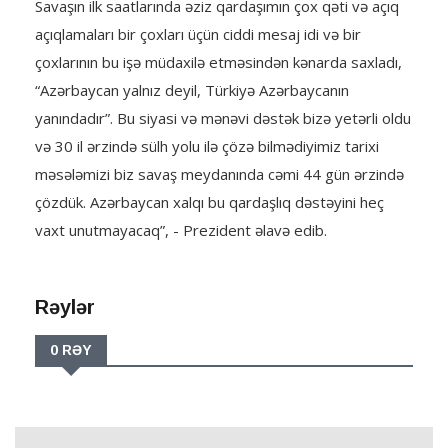
Savaşın ilk saatlarında əziz qardaşımın çox qəti və açıq
açıqlamaları bir çoxları üçün ciddi mesaj idi və bir
çoxlarının bu işə müdaxilə etməsindən kənarda saxladı,
“Azərbaycan yalnız deyil, Türkiyə Azərbaycanın
yanındadır”. Bu siyasi və mənəvi dəstək bizə yetərli oldu
və 30 il ərzində sülh yolu ilə çözə bilmədiyimiz tarixi
məsələmizi biz savaş meydanında cəmi 44 gün ərzində
çözdük. Azərbaycan xalqı bu qardaşlıq dəstəyini heç
vaxt unutmayacaq”, - Prezident əlavə edib.
Rəylər
0 RƏY