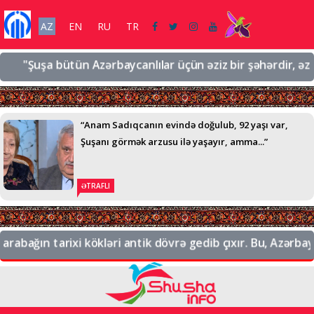
AZ
EN
RU
TR
"Şuşa bütün Azərbaycanlılar üçün əziz bir şəhərdir, əziz bi
“Anam Sadıqcanın evində doğulub, 92 yaşı var,
Şuşanı görmək arzusu ilə yaşayır, amma...”
ƏTRAFLI
bağın tarixi kökləri antik dövrə gedib çıxır. Bu, Azərbayca