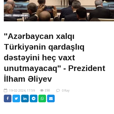
"Azərbaycan xalqı
Türkiyənin qardaşlıq
dəstəyini heç vaxt
unutmayacaq" - Prezident
İlham Əliyev
19-02-2024, 17:59
0 Rəy
190