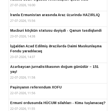
27-07-2026, 16:00
İranla Ermənistan arasında Araz üzərində HAZIRLIQ
27-07-2026, 15:56
Məcburi köçkün statusu dəyişdi - Qanun təsdiqləndi
23-07-2026, 14:38
İşğaldan Azad Edilmiş Ərazilərdə Daimi Məskunlaşma
Fondu yaradılacaq
23-07-2026, 14:37
Azərbaycan jurnalistikasının doğum günüdür – 151
yaş!
22-07-2026, 11:58
Paşinyanın referendum XOFU
22-07-2026, 11:56
Erməni ordusunda HÜCUM silahları - Kimə tuşlanacaq?
22-07-2026, 11:55