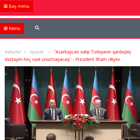
Baş menu
Menu
Xəbərlər
Siyasət
"Azərbaycan xalqı Türkiyənin qardaşlıq
dəstəyini heç vaxt unutmayacaq" - Prezident İlham Əliyev