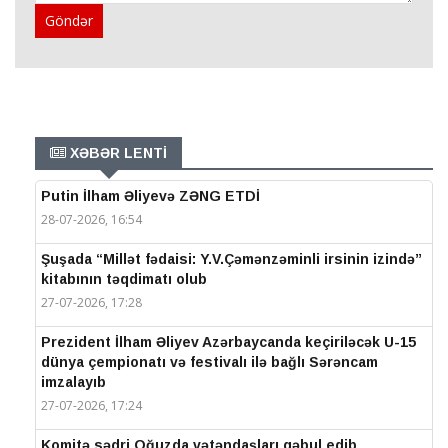
Göndər
XƏBƏR LENTİ
Putin İlham Əliyevə ZƏNG ETDİ
28-07-2026, 16:54
Şuşada “Millət fədaisi: Y.V.Çəmənzəminli irsinin izində”
kitabının təqdimatı olub
27-07-2026, 17:28
Prezident İlham Əliyev Azərbaycanda keçiriləcək U-15
dünya çempionatı və festivalı ilə bağlı Sərəncam
imzalayıb
27-07-2026, 17:24
Komitə sədri Oğuzda vətəndaşları qəbul edib