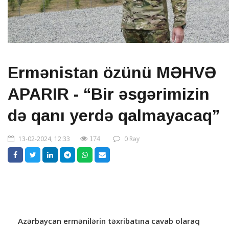
Ermənistan özünü MƏHVƏ
APARIR - “Bir əsgərimizin
də qanı yerdə qalmayacaq”
13-02-2024, 12:33
0 Rəy
174
Azərbaycan ermənilərin təxribatına cavab olaraq