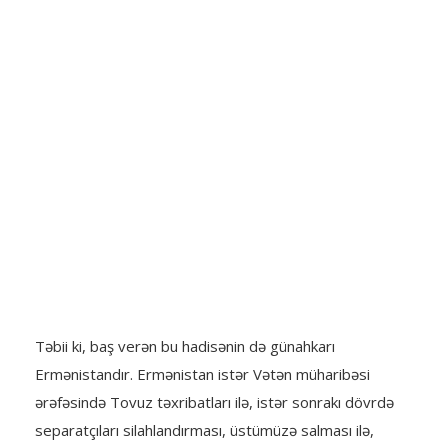
Təbii ki, baş verən bu hadisənin də günahkarı
Ermənistandır. Ermənistan istər Vətən müharibəsi
ərəfəsində Tovuz təxribatları ilə, istər sonrakı dövrdə
separatçıları silahlandırması, üstümüzə salması ilə,