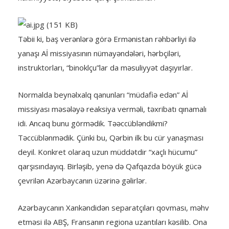
Təbii ki, baş verənlərə görə Ermənistan rəhbərliyi ilə
yanaşı Aİ missiyasının nümayəndələri, hərbçiləri,
instruktorları, “binoklçu”lar da məsuliyyət daşıyırlar.
Normalda beynəlxalq qanunları “müdafiə edən” Aİ
missiyası məsələyə reaksiya verməli, təxribatı qınamalı
idi. Ancaq bunu görmədik. Təəccübləndikmi?
Təccüblənmədik. Çünki bu, Qərbin ilk bu cür yanaşması
deyil. Konkret olaraq uzun müddətdir “xaçlı hücumu”
qarşısındayıq. Birləşib, yenə də Qafqazda böyük gücə
çevrilən Azərbaycanın üzərinə gəlirlər.
Azərbaycanın Xankəndidən separatçıları qovması, məhv
etməsi ilə ABŞ, Fransanın regiona uzantıları kəsilib. Ona