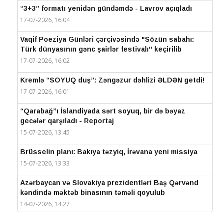
“3+3” formatı yenidən gündəmdə - Lavrov açıqladı
17-07-2026, 16:04
Vaqif Poeziya Günləri çərçivəsində "Sözün sabahı:
Türk dünyasının gənc şairlər festivalı" keçirilib
17-07-2026, 16:02
Kremlə “SOYUQ duş”: Zəngəzur dəhlizi ƏLDƏN getdi!
17-07-2026, 16:01
“Qarabağ”ı İslandiyada sərt soyuq, bir də bəyaz
gecələr qarşıladı - Reportaj
15-07-2026, 13:45
Brüsselin planı: Bakıya təzyiq, İrəvana yeni missiya
15-07-2026, 13:33
Azərbaycan və Slovakiya prezidentləri Baş Qərvənd
kəndində məktəb binasının təməli qoyulub
14-07-2026, 14:27