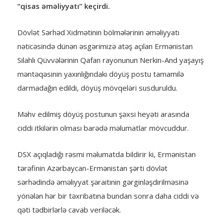
“qisas əməliyyatı” keçirdi.
Dövlət Sərhəd Xidmətinin bölmələrinin əməliyyatı
nəticəsində dünən əsgərimizə atəş açılan Ermənistan
Silahlı Qüvvələrinin Qafan rayonunun Nerkin-And yaşayış
məntəqəsinin yaxınlığındakı döyüş postu tamamilə
darmadağın edildi, döyüş mövqeləri susduruldu.
Məhv edilmiş döyüş postunun şəxsi heyəti arasında
ciddi itkilərin olması barədə məlumatlar mövcuddur.
DSX açıqladığı rəsmi məlumatda bildirir ki, Ermənistan
tərəfinin Azərbaycan-Ermənistan şərti dövlət
sərhədində əməliyyat şəraitinin gərginləşdirilməsinə
yönələn hər bir təxribatına bundan sonra daha ciddi və
qəti tədbirlərlə cavab veriləcək.