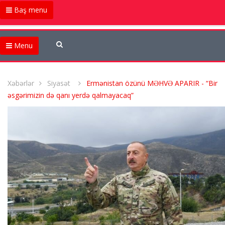
Baş menu
Menu
Xəbərlər
Siyasət
Ermənistan özünü MƏHVƏ APARIR - “Bir
əsgərimizin də qanı yerdə qalmayacaq”