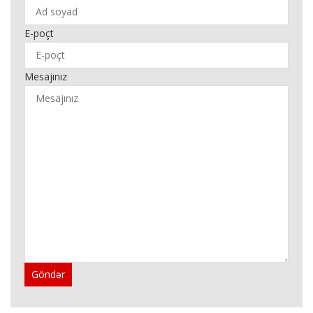
E-poçt
Mesajınız
Göndər