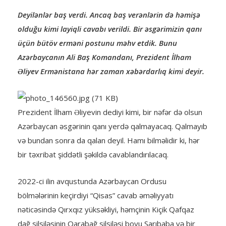
Deyilənlər baş verdi. Ancaq baş verənlərin də həmişə
olduğu kimi layiqli cavabı verildi.
Bir əsgərimizin qanı
üçün bütöv erməni postunu məhv etdik. Bunu
Azərbaycanın Ali Baş Komandanı, Prezident İlham
Əliyev Ermənistana hər zaman xəbərdarlıq kimi deyir.
Prezident İlham Əliyevin dediyi kimi, bir nəfər də olsun
Azərbaycan əsgərinin qanı yerdə qalmayacaq. Qalmayıb
və bundan sonra da qalan deyil. Hamı bilməlidir ki, hər
bir təxribat şiddətli şəkildə cavablandırılacaq.
2022-ci ilin avqustunda Azərbaycan Ordusu
bölmələrinin keçirdiyi “Qisas” cavab əməliyyatı
nəticəsində Qırxqız yüksəkliyi, həmçinin Kiçik Qafqaz
dağ silsiləsinin Qarabağ silsiləsi boyu Sarıbaba və bir