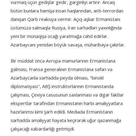
vurmaq üçün gedişlər gedir, gərginliyi artırır. Ancaq
bütün bunlara həmişə insan haqlarından, anti-terrordan
danışan Qərb reaksiya vermir. Açıq-aşkar Ermənistanı
üstümüzə salmaqla Rusiya, İran sərhədləri yaxınlığında
yeni bir münaqişə ocağı yaratmağa cəhd edirlər.
Azərbaycanı yenidən böyük savaşa, müharibəyə çəkirlər.
Bir müddət öncə Avropa məmurlarının Ermənistana
gəlməsi, Fransa generalının Ermənistana səfəri və
Azərbaycanla sərhəddə peyda olması, "binokl
diplomatiyası", ABŞ instruktorlarının Ermənistanda
çalışması, Çexiya casusunun saxlanması və digər faktlar
ekspertlər tərəfindən Ermənistanın hərbi əməliyyatlara
hazırlanmsı kimi şərh edildi. Mediada Ermənistanın
sərhəddə əməliyyat həyata keçirərək uğur qazanmağa
çalışacağı xəbərdarlığı getmişdi.