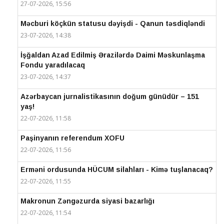
27-07-2026, 15:56
Məcburi köçkün statusu dəyişdi - Qanun təsdiqləndi
23-07-2026, 14:38
İşğaldan Azad Edilmiş Ərazilərdə Daimi Məskunlaşma
Fondu yaradılacaq
23-07-2026, 14:37
Azərbaycan jurnalistikasının doğum günüdür – 151
yaş!
22-07-2026, 11:58
Paşinyanın referendum XOFU
22-07-2026, 11:56
Erməni ordusunda HÜCUM silahları - Kimə tuşlanacaq?
22-07-2026, 11:55
Makronun Zəngəzurda siyasi bazarlığı
22-07-2026, 11:54