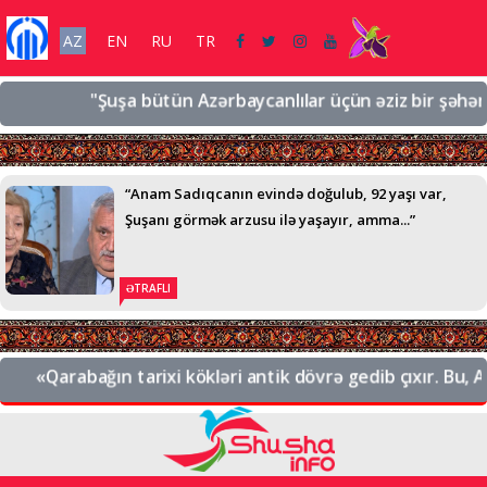
AZ
EN
RU
TR
"Şuşa bütün Azərbaycanlılar üçün əziz bir şəhərdir, ə
“Anam Sadıqcanın evində doğulub, 92 yaşı var,
Şuşanı görmək arzusu ilə yaşayır, amma...”
ƏTRAFLI
«Qarabağın tarixi kökləri antik dövrə gedib çıxır. Bu, Azər