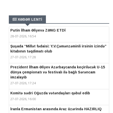
XƏBƏR LENTİ
Putin İlham Əliyevə ZƏNG ETDİ
28-07-2026, 16:54
Şuşada “Millət fədaisi: Y.V.Çəmənzəminli irsinin izində”
kitabının təqdimatı olub
27-07-2026, 17:28
Prezident İlham Əliyev Azərbaycanda keçiriləcək U-15
dünya çempionatı və festivalı ilə bağlı Sərəncam
imzalayıb
27-07-2026, 17:24
Komitə sədri Oğuzda vətəndaşları qəbul edib
27-07-2026, 16:00
İranla Ermənistan arasında Araz üzərində HAZIRLIQ