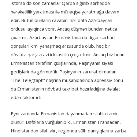
istərsə də son zamanlar Qərbə sığınıb sərhəddə
hərəkətlilik yaratması ilə münaqişə yaratmağa davam
edir. Bütün bunların cavabını hər dəfə Azərbaycan
ordusu layiqincə verir. Ancaq düşmən bundan nəticə
çıxarmır. Azərbaycan Ermənistana da digər sərhəd
qonşuları kimi yanaşmaq arzusunda olub, heç bir
dövlətə qarşı ərazi iddiası ilə çıxış etmir. Ancaq biz bunu
Ermənistan tərəfinin çıxışlarında, Paşinyanın siyasi
gedişlərində görmürük. Paşinyanın zərurət olmadan
“The Telegtaph” nəşrinə müsahibəsində aqressiv tonu
da Ermənistanın növbəti təxribat hazırladığına dəlalət
edən faktor idi.
Eyni zamanda Ermənistan dayanmadan silahla təmin
olunur. Dəfələrlə vurğulanıb ki, Ermənistan Fransadan,
Hindistandan silah alır, regionda sülh danışıqlarına zərbə