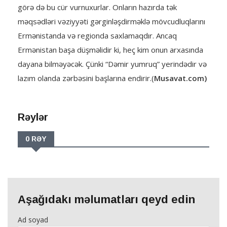
görə də bu cür vurnuxurlar. Onların hazırda tək
məqsədləri vəziyyəti gərginləşdirməklə mövcudluqlarını
Ermənistanda və regionda saxlamaqdır. Ancaq
Ermənistan başa düşməlidir ki, heç kim onun arxasında
dayana bilməyəcək. Çünki “Dəmir yumruq” yerindədir və
lazım olanda zərbəsini başlarına endirir.(
Musavat.com)
Rəylər
0 RƏY
Aşağıdakı məlumatları qeyd edin
Ad soyad