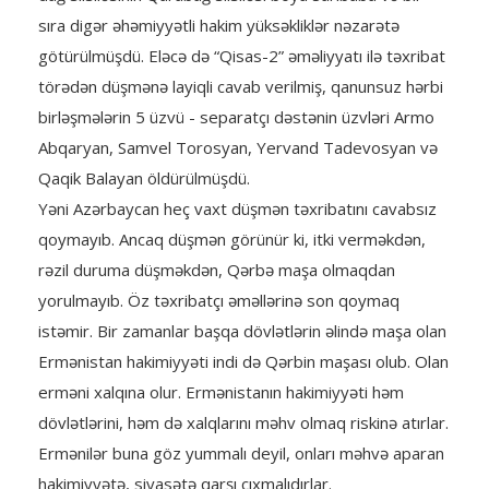
sıra digər əhəmiyyətli hakim yüksəkliklər nəzarətə
götürülmüşdü. Eləcə də “Qisas-2” əməliyyatı ilə təxribat
törədən düşmənə layiqli cavab verilmiş, qanunsuz hərbi
birləşmələrin 5 üzvü - separatçı dəstənin üzvləri Armo
Abqaryan, Samvel Torosyan, Yervand Tadevosyan və
Qaqik Balayan öldürülmüşdü.
Yəni Azərbaycan heç vaxt düşmən təxribatını cavabsız
qoymayıb. Ancaq düşmən görünür ki, itki verməkdən,
rəzil duruma düşməkdən, Qərbə maşa olmaqdan
yorulmayıb. Öz təxribatçı əməllərinə son qoymaq
istəmir. Bir zamanlar başqa dövlətlərin əlində maşa olan
Ermənistan hakimiyyəti indi də Qərbin maşası olub. Olan
erməni xalqına olur. Ermənistanın hakimiyyəti həm
dövlətlərini, həm də xalqlarını məhv olmaq riskinə atırlar.
Ermənilər buna göz yummalı deyil, onları məhvə aparan
hakimiyyətə, siyasətə qarşı çıxmalıdırlar.