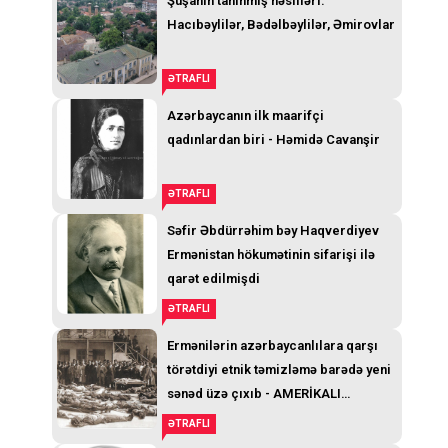
Şuşanın tanınmış nəsilləri:
Hacıbəylilər, Bədəlbəylilər, Əmirovlar
ƏTRAFLI
Azərbaycanın ilk maarifçi
qadınlardan biri - Həmidə Cavanşir
ƏTRAFLI
Səfir Əbdürrəhim bəy Haqverdiyev
Ermənistan hökumətinin sifarişi ilə
qarət edilmişdi
ƏTRAFLI
Ermənilərin azərbaycanlılara qarşı
törətdiyi etnik təmizləmə barədə yeni
sənəd üzə çıxıb - AMERİKALI
GENERALIN TELEQRAMI
ƏTRAFLI