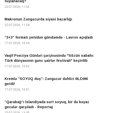
tuşlanacaq?
22-07-2026, 11:55
Makronun Zəngəzurda siyasi bazarlığı
22-07-2026, 11:54
“3+3” formatı yenidən gündəmdə - Lavrov açıqladı
17-07-2026, 16:04
Vaqif Poeziya Günləri çərçivəsində "Sözün sabahı:
Türk dünyasının gənc şairlər festivalı" keçirilib
17-07-2026, 16:02
Kremlə “SOYUQ duş”: Zəngəzur dəhlizi ƏLDƏN
getdi!
17-07-2026, 16:01
“Qarabağ”ı İslandiyada sərt soyuq, bir də bəyaz
gecələr qarşıladı - Reportaj
15-07-2026, 13:45