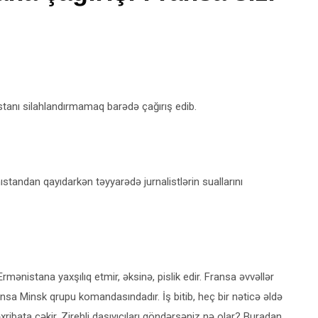
tanı silahlandırmamaq barədə çağırış edib.
standan qayıdarkən təyyarədə jurnalistlərin suallarını
Ermənistana yaxşılıq etmir, əksinə, pislik edir. Fransa əvvəllər
nsa Minsk qrupu komandasındadır. İş bitib, heç bir nəticə əldə
ribata çəkir. Zirehli daşıyıcıları göndərsəniz nə olar? Buradan