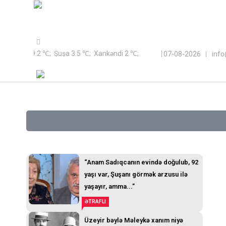
Sayt Azərbaycan Respublikası Qeyri-Hökumət Təşkilatlarına Döv
Bakı 9.2 ℃; Şuşa 3.5 ℃; Xankəndi 2 ℃;
07-08-2026
inf
“Anam Sadıqcanın evində doğulub, 92
yaşı var, Şuşanı görmək arzusu ilə
yaşayır, amma...”
ƏTRAFLI
Üzeyir bəylə Məleykə xanım niyə