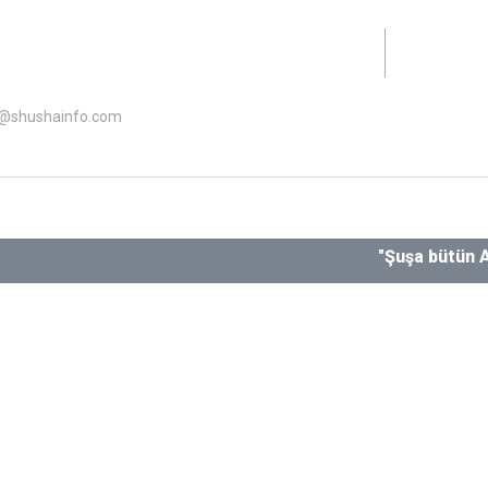
lət Dəstəyi Agentliyinin maliyyə dəstəyi ilə hazırlanıb.
o@shushainfo.com
"Şuşa bütün Azərbayc