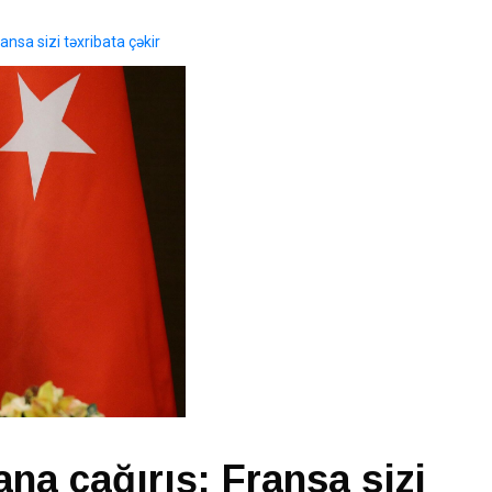
nsa sizi təxribata çəkir
a çağırış: Fransa sizi