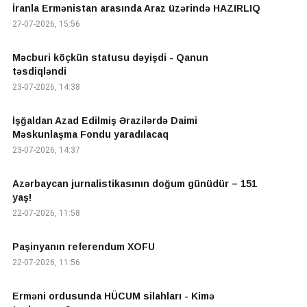
İranla Ermənistan arasında Araz üzərində HAZIRLIQ
27-07-2026, 15:56
Məcburi köçkün statusu dəyişdi - Qanun
təsdiqləndi
23-07-2026, 14:38
İşğaldan Azad Edilmiş Ərazilərdə Daimi
Məskunlaşma Fondu yaradılacaq
23-07-2026, 14:37
Azərbaycan jurnalistikasının doğum günüdür – 151
yaş!
22-07-2026, 11:58
Paşinyanın referendum XOFU
22-07-2026, 11:56
Erməni ordusunda HÜCUM silahları - Kimə