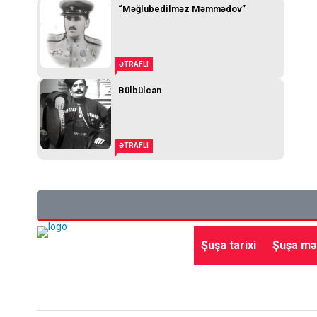
“Məğlubedilməz Məmmədov”
ƏTRAFLI
Bülbülcan
ƏTRAFLI
Şuşa tarixi
Şuşa mə
Ana səhifə
Gündəm
Siyasət
Qayıdış
Beynə