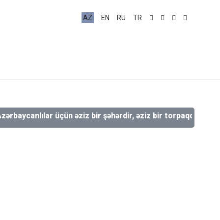
AZ
EN
RU
TR
anlılar üçün əziz bir şəhərdir, əziz bir torpaqdır, əziz bir qal