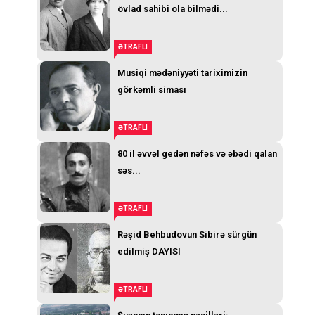
övlad sahibi ola bilmədi...
ƏTRAFLI
Musiqi mədəniyyəti tariximizin
görkəmli siması
ƏTRAFLI
80 il əvvəl gedən nəfəs və əbədi qalan
səs...
ƏTRAFLI
Rəşid Behbudovun Sibirə sürgün
edilmiş DAYISI
ƏTRAFLI