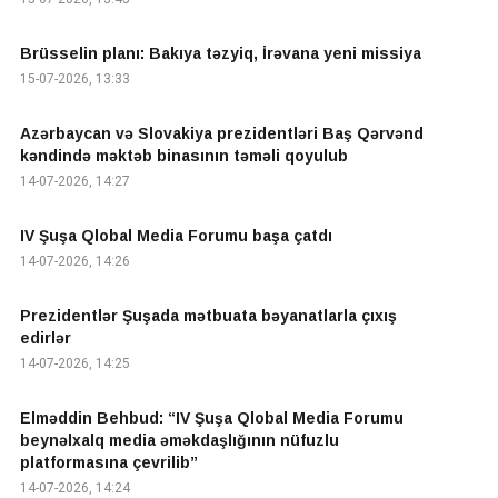
Brüsselin planı: Bakıya təzyiq, İrəvana yeni missiya
15-07-2026, 13:33
Azərbaycan və Slovakiya prezidentləri Baş Qərvənd
kəndində məktəb binasının təməli qoyulub
14-07-2026, 14:27
IV Şuşa Qlobal Media Forumu başa çatdı
14-07-2026, 14:26
Prezidentlər Şuşada mətbuata bəyanatlarla çıxış
edirlər
14-07-2026, 14:25
Elməddin Behbud: “IV Şuşa Qlobal Media Forumu
beynəlxalq media əməkdaşlığının nüfuzlu
platformasına çevrilib”
14-07-2026, 14:24