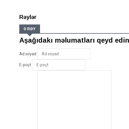
Rəylər
0 RƏY
Aşağıdakı məlumatları qeyd edi
Ad soyad
E-poçt