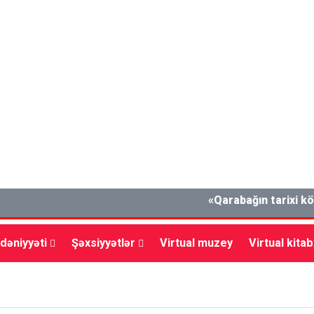
«Qarabağın tarixi kökləri 
dəniyyəti
Şəxsiyyətlər
Virtual muzey
Virtual kita
lxalq
Müsahibə
Mədəniyyət
Vətəndaş cəmiyyəti
İ