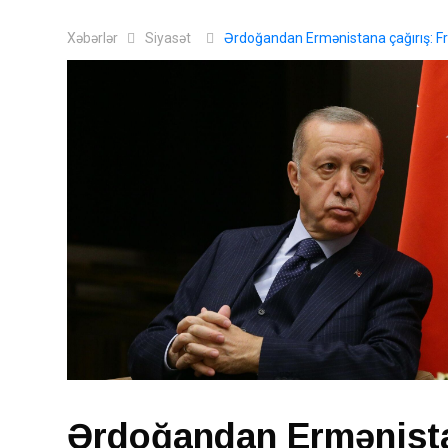
Xəbərlər
Siyasət
Ərdoğandan Ermənistana çağırış: Fra
Ərdoğandan Ermənistan