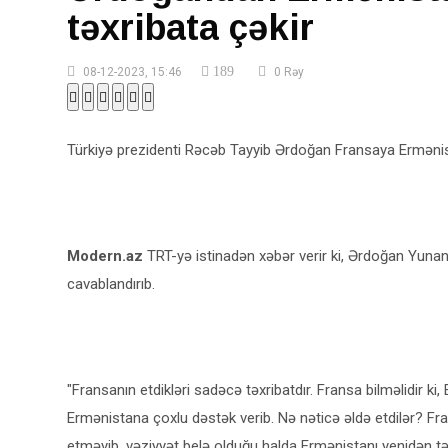
təxribata çəkir
189
08-12-2023, 15:46
0 Rəy
Türkiyə prezidenti Rəcəb Tayyib Ərdoğan Fransaya Ermənis
Modern.az
TRT-yə istinadən xəbər verir ki, Ərdoğan Yunanı
cavablandırıb.
"Fransanın etdikləri sadəcə təxribatdır. Fransa bilməlidir ki, 
Ermənistana çoxlu dəstək verib. Nə nəticə əldə etdilər? Fra
etməyib, vəziyyət belə olduğu halda Ermənistanı yenidən təx