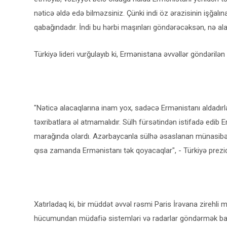
nəticə əldə edə bilməzsiniz. Çünki indi öz ərazisinin işğa
qabağındadır. İndi bu hərbi maşınları göndərəcəksən, nə ala
Türkiyə lideri vurğulayıb ki, Ermənistana əvvəllər göndərilən
"Nəticə alacaqlarına inam yox, sadəcə Ermənistanı aldadırla
təxribatlara əl atmamalıdır. Sülh fürsətindən istifadə edi
marağında olardı. Azərbaycanla sülhə əsaslanan münasibətlə
qısa zamanda Ermənistanı tək qoyacaqlar", - Türkiyə prezid
Xatırladaq ki, bir müddət əvvəl rəsmi Paris İrəvana zirehl
hücumundan müdafiə sistemləri və radarlar göndərmək barəd