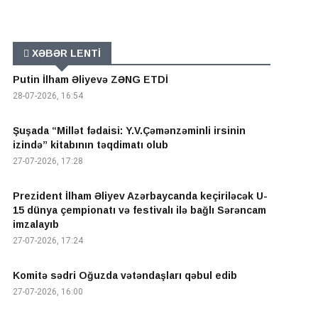
XƏBƏR LENTİ
Putin İlham Əliyevə ZƏNG ETDİ
28-07-2026, 16:54
Şuşada “Millət fədaisi: Y.V.Çəmənzəminli irsinin
izində” kitabının təqdimatı olub
27-07-2026, 17:28
Prezident İlham Əliyev Azərbaycanda keçiriləcək U-
15 dünya çempionatı və festivalı ilə bağlı Sərəncam
imzalayıb
27-07-2026, 17:24
Komitə sədri Oğuzda vətəndaşları qəbul edib
27-07-2026, 16:00