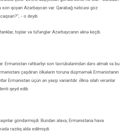
lına son qoyan Azərbaycan var. Qarabağ nəticəsi göz
caqsan?", - o deyib.
 tanklar, toplar və tüfənglər Azərbaycanın əlinə keçib.
r. Ermənistan rəhbərliyi son təcrübələrindən dərs almalı və bu
b Ermənistanı çaşdıran ölkələrin toruna düşməmək Ermənistanın
r Ermənistan üçün ən yaxşı variantdır. Əlinə silah verənlər
enti qeyd edib.
i maşınlar göndərmişdi. Bundan əlavə, Ermənistana hava
ə razılıq əldə edilmişdi.