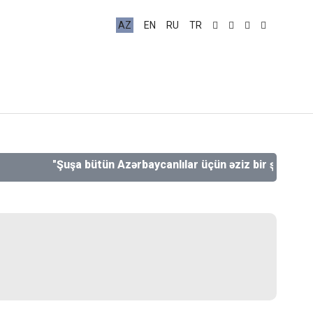
AZ
EN
RU
TR
"Şuşa bütün Azərbaycanlılar üçün əziz bir şəhərdir, əziz b