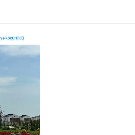
iyə köçürüldü