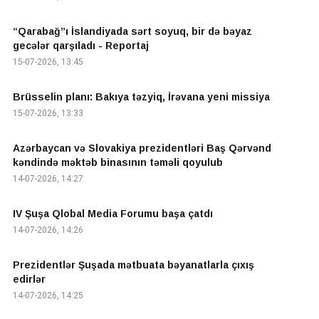
“Qarabağ”ı İslandiyada sərt soyuq, bir də bəyaz
gecələr qarşıladı - Reportaj
15-07-2026, 13:45
Brüsselin planı: Bakıya təzyiq, İrəvana yeni missiya
15-07-2026, 13:33
Azərbaycan və Slovakiya prezidentləri Baş Qərvənd
kəndində məktəb binasının təməli qoyulub
14-07-2026, 14:27
IV Şuşa Qlobal Media Forumu başa çatdı
14-07-2026, 14:26
Prezidentlər Şuşada mətbuata bəyanatlarla çıxış
edirlər
14-07-2026, 14:25