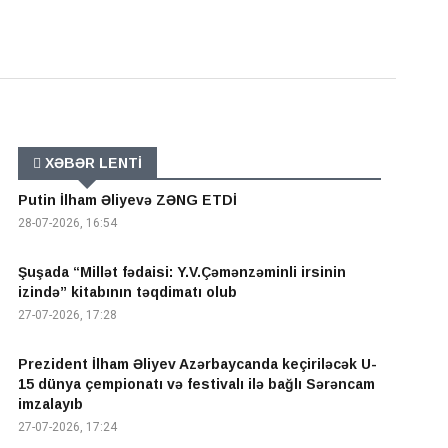
XƏBƏR LENTİ
Putin İlham Əliyevə ZƏNG ETDİ
28-07-2026, 16:54
Şuşada “Millət fədaisi: Y.V.Çəmənzəminli irsinin
izində” kitabının təqdimatı olub
27-07-2026, 17:28
Prezident İlham Əliyev Azərbaycanda keçiriləcək U-
15 dünya çempionatı və festivalı ilə bağlı Sərəncam
imzalayıb
27-07-2026, 17:24