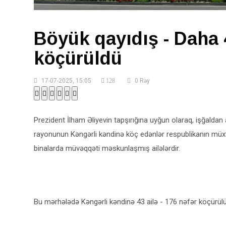
Böyük qayıdış - Daha 
köçürüldü
17-07-2025, 15:05
128
0 Rəy
Prezident İlham Əliyevin tapşırığına uyğun olaraq, işğaldan
rayonunun Kəngərli kəndinə köç edənlər respublikanın müxtə
binalarda müvəqqəti məskunlaşmış ailələrdir.
Bu mərhələdə Kəngərli kəndinə 43 ailə - 176 nəfər köçürülü