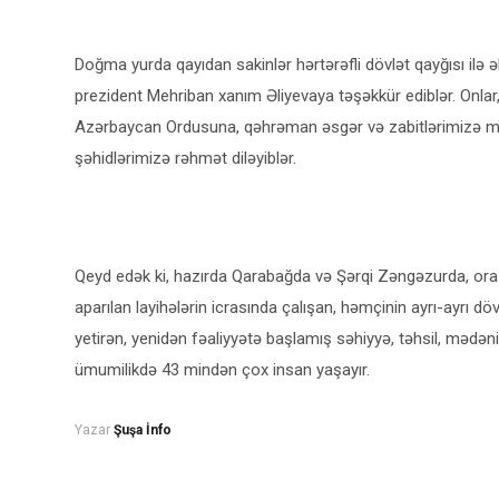
Doğma yurda qayıdan sakinlər hərtərəfli dövlət qayğısı ilə ə
prezident Mehriban xanım Əliyevaya təşəkkür ediblər. Onlar
Azərbaycan Ordusuna, qəhrəman əsgər və zabitlərimizə minnə
şəhidlərimizə rəhmət diləyiblər.
Qeyd edək ki, hazırda Qarabağda və Şərqi Zəngəzurda, ora
aparılan layihələrin icrasında çalışan, həmçinin ayrı-ayrı döv
yetirən, yenidən fəaliyyətə başlamış səhiyyə, təhsil, mədən
ümumilikdə 43 mindən çox insan yaşayır.
Yazar
Şuşa İnfo