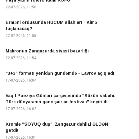
Paşinyanın referendum XOFU
22-07-2026, 11:56
Erməni ordusunda HÜCUM silahları - Kimə
tuşlanacaq?
22-07-2026, 11:55
Makronun Zəngəzurda siyasi bazarlığı
22-07-2026, 11:54
“3+3” formatı yenidən gündəmdə - Lavrov açıqladı
17-07-2026, 16:04
Vaqif Poeziya Günləri çərçivəsində "Sözün sabahı:
Türk dünyasının gənc şairlər festivalı" keçirilib
17-07-2026, 16:02
Kremlə “SOYUQ duş”: Zəngəzur dəhlizi ƏLDƏN
getdi!
17-07-2026, 16:01