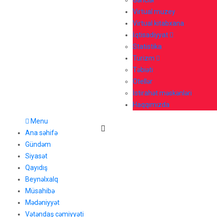
Gənclər
Virtual muzey
Virtual kitabxana
İqtisadiyyat
Statistika
Turizm
Təbiəti
Otellər
İstirahət məskənləri
Haqqımızda
Menu
Ana səhifə
Gündəm
Siyasət
Qayıdış
Beynəlxalq
Müsahibə
Mədəniyyət
Vətəndaş cəmiyyəti