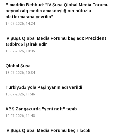
Elməddin Behbud: “IV Şuşa Qlobal Media Forumu
beynəlxalq media əməkdaşlığının nüfuzlu
platformasına çevrilib”
14-07-2026, 14:24
IV Şuşa Qlobal Media Forumu başladı: Prezident
tədbirdə iştirak edir
13-07-2026, 10:35
Qlobal Şuşa
13-07-2026, 10:34
Türkiyədə yola Paşinyanın adı verildi
10-07-2026, 11:46
ABŞ Zəngəzurda "yeni neft" tapıb
10-07-2026, 11:43
IV Şuşa Qlobal Media Forumu keçiriləcək