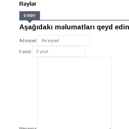
Rəylər
0 RƏY
Aşağıdakı məlumatları qeyd edi
Ad soyad
E-poçt
Mesajınız