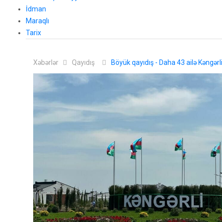
İdman
Maraqlı
Tarix
Xəbərlər
Qayıdış
Böyük qayıdış - Daha 43 ailə Kəngərl