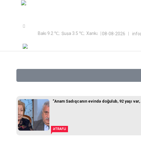
Sayt Azərbaycan Respublikası Qeyri-Hökumət Təşkilatlarına Döv
Bakı 9.2 ℃; Şuşa 3.5 ℃; Xankəndi 2 ℃;
08-08-2026
inf
“Anam Sadıqcanın evində doğulub, 92 yaşı var, 
ƏTRAFLI