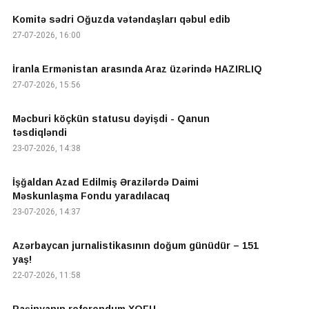
Komitə sədri Oğuzda vətəndaşları qəbul edib
27-07-2026, 16:00
İranla Ermənistan arasında Araz üzərində HAZIRLIQ
27-07-2026, 15:56
Məcburi köçkün statusu dəyişdi - Qanun
təsdiqləndi
23-07-2026, 14:38
İşğaldan Azad Edilmiş Ərazilərdə Daimi
Məskunlaşma Fondu yaradılacaq
23-07-2026, 14:37
Azərbaycan jurnalistikasının doğum günüdür – 151
yaş!
22-07-2026, 11:58