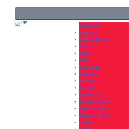
Baş menu
Şuşa tarixi
Şuşa mədəniyyəti
Abidələr
Musiqi
Xalça
Sənətkarlıq
Ədəbiyyat
Kulinariya
Geyimlər
Şəxsiyyətlər
Tarixi şəxsiyyətlər
Görkəmli insanlar
Qəhrəmanlarımız
Şəhidlər