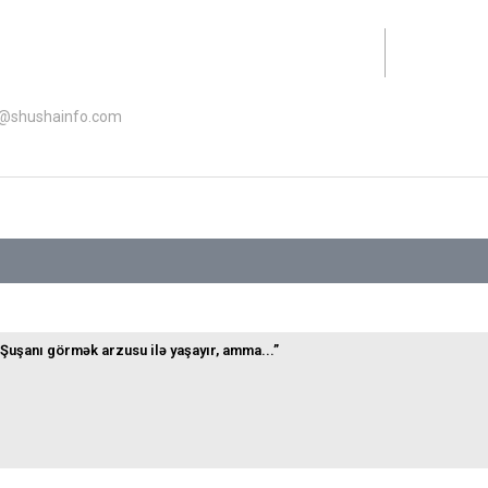
lət Dəstəyi Agentliyinin maliyyə dəstəyi ilə hazırlanıb.
o@shushainfo.com
Şuşanı görmək arzusu ilə yaşayır, amma...”