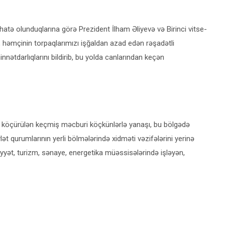
hatə olunduqlarına görə Prezident İlham Əliyevə və Birinci vitse-
, həmçinin torpaqlarımızı işğaldan azad edən rəşadətli
tdarlıqlarını bildirib, bu yolda canlarından keçən
 köçürülən keçmiş məcburi köçkünlərlə yanaşı, bu bölgədə
lət qurumlarının yerli bölmələrində xidməti vəzifələrini yerinə
iyyət, turizm, sənaye, energetika müəssisələrində işləyən,