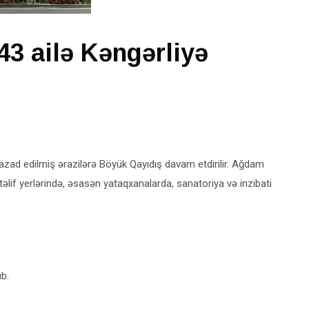
43 ailə Kəngərliyə
 azad edilmiş ərazilərə Böyük Qayıdış davam etdirilir. Ağdam
lif yerlərində, əsasən yataqxanalarda, sanatoriya və inzibati
b.