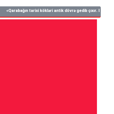
arabağın tarixi kökləri antik dövrə gedib çıxır. Bu, Azərbayca