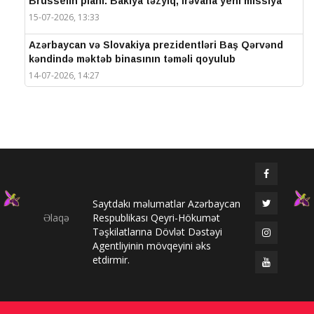
Brüsselin planı: Bakıya təzyiq, İrəvana yeni missiya
15-07-2026, 13:33
Azərbaycan və Slovakiya prezidentləri Baş Qərvənd
kəndində məktəb binasının təməli qoyulub
14-07-2026, 14:27
IV Şuşa Qlobal Media Forumu başa çatdı
14-07-2026, 14:26
Prezidentlər Şuşada mətbuata bəyanatlarla çıxış
edirlər
14-07-2026, 14:25
Saytdakı məlumatlar Azərbaycan
Elməddin Behbud: “IV Şuşa Qlobal Media Forumu
Əlaqə
Respublikası Qeyri-Hökumət
beynəlxalq media əməkdaşlığının nüfuzlu
Təşkilatlarına Dövlət Dəstəyi
platformasına çevrilib”
Agentliyinin mövqeyini əks
14-07-2026, 14:24
etdirmir.
IV Şuşa Qlobal Media Forumu başladı: Prezident
tədbirdə iştirak edir
13-07-2026, 10:35