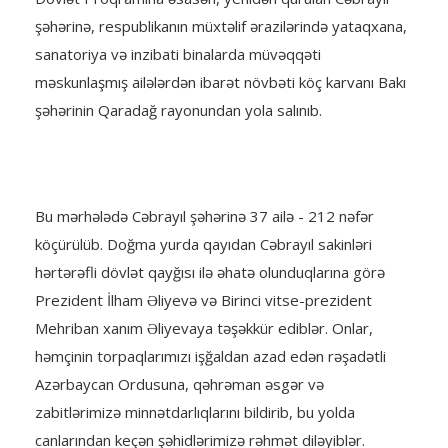
şəhərinə, respublikanın müxtəlif ərazilərində yataqxana,
sanatoriya və inzibati binalarda müvəqqəti
məskunlaşmış ailələrdən ibarət növbəti köç karvanı Bakı
şəhərinin Qaradağ rayonundan yola salınıb.
Bu mərhələdə Cəbrayıl şəhərinə 37 ailə - 212 nəfər
köçürülüb. Doğma yurda qayıdan Cəbrayıl sakinləri
hərtərəfli dövlət qayğısı ilə əhatə olunduqlarına görə
Prezident İlham Əliyevə və Birinci vitse-prezident
Mehriban xanım Əliyevaya təşəkkür ediblər. Onlar,
həmçinin torpaqlarımızı işğaldan azad edən rəşadətli
Azərbaycan Ordusuna, qəhrəman əsgər və
zabitlərimizə minnətdarlıqlarını bildirib, bu yolda
canlarından keçən şəhidlərimizə rəhmət diləyiblər.