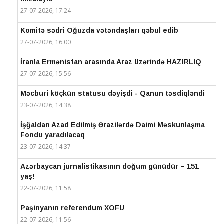
27-07-2026, 17:24
Komitə sədri Oğuzda vətəndaşları qəbul edib
27-07-2026, 16:00
İranla Ermənistan arasında Araz üzərində HAZIRLIQ
27-07-2026, 15:56
Məcburi köçkün statusu dəyişdi - Qanun təsdiqləndi
23-07-2026, 14:38
İşğaldan Azad Edilmiş Ərazilərdə Daimi Məskunlaşma
Fondu yaradılacaq
23-07-2026, 14:37
Azərbaycan jurnalistikasının doğum günüdür – 151
yaş!
22-07-2026, 11:58
Paşinyanın referendum XOFU
22-07-2026, 11:56