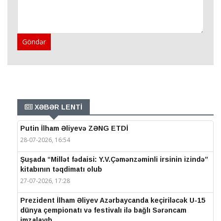
Göndər
XƏBƏR LENTİ
Putin İlham Əliyevə ZƏNG ETDİ
28-07-2026, 16:54
Şuşada “Millət fədaisi: Y.V.Çəmənzəminli irsinin izində”
kitabının təqdimatı olub
27-07-2026, 17:28
Prezident İlham Əliyev Azərbaycanda keçiriləcək U-15
dünya çempionatı və festivalı ilə bağlı Sərəncam
imzalayıb