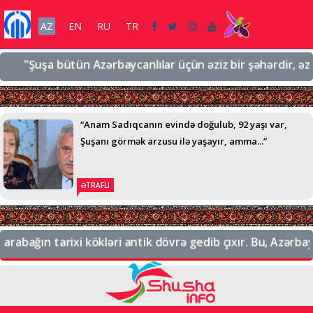
AZ
EN
RU
TR
"Şuşa bütün Azərbaycanlılar üçün əziz bir şəhərdir, əziz bi
“Anam Sadıqcanın evində doğulub, 92 yaşı var,
Şuşanı görmək arzusu ilə yaşayır, amma...”
ƏTRAFLI
abağın tarixi kökləri antik dövrə gedib çıxır. Bu, Azərbayca