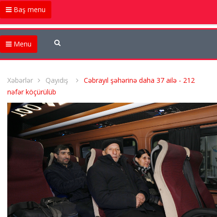
Baş menu
Menu
Xəbərlər
Qayıdış
Cəbrayıl şəhərinə daha 37 ailə - 212
nəfər köçürülüb