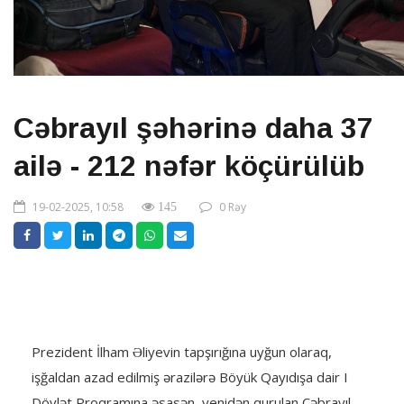
Cəbrayıl şəhərinə daha 37
ailə - 212 nəfər köçürülüb
19-02-2025, 10:58
0 Rəy
145
Prezident İlham Əliyevin tapşırığına uyğun olaraq,
işğaldan azad edilmiş ərazilərə Böyük Qayıdışa dair I
Dövlət Proqramına əsasən, yenidən qurulan Cəbrayıl