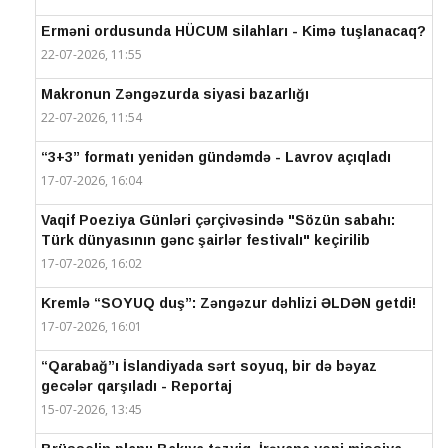
Erməni ordusunda HÜCUM silahları - Kimə tuşlanacaq?
22-07-2026, 11:55
Makronun Zəngəzurda siyasi bazarlığı
22-07-2026, 11:54
“3+3” formatı yenidən gündəmdə - Lavrov açıqladı
17-07-2026, 16:04
Vaqif Poeziya Günləri çərçivəsində "Sözün sabahı:
Türk dünyasının gənc şairlər festivalı" keçirilib
17-07-2026, 16:02
Kremlə “SOYUQ duş”: Zəngəzur dəhlizi ƏLDƏN getdi!
17-07-2026, 16:01
“Qarabağ”ı İslandiyada sərt soyuq, bir də bəyaz
gecələr qarşıladı - Reportaj
15-07-2026, 13:45