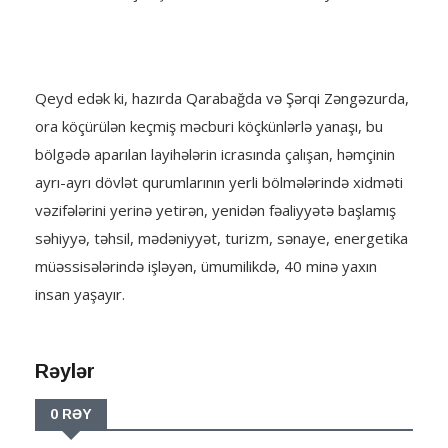
Qeyd edək ki, hazırda Qarabağda və Şərqi Zəngəzurda,
ora köçürülən keçmiş məcburi köçkünlərlə yanaşı, bu
bölgədə aparılan layihələrin icrasında çalışan, həmçinin
ayrı-ayrı dövlət qurumlarının yerli bölmələrində xidməti
vəzifələrini yerinə yetirən, yenidən fəaliyyətə başlamış
səhiyyə, təhsil, mədəniyyət, turizm, sənaye, energetika
müəssisələrində işləyən, ümumilikdə, 40 minə yaxın
insan yaşayır.
Rəylər
0 RƏY