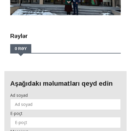
Rəylər
0 RƏY
Aşağıdakı məlumatları qeyd edin
Ad soyad
E-poçt