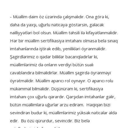
- Müəllim daim öz üzərində çalışmalıdır. Ona görə ki,
daha da yaxşı, uğurlu nəticəyə göstərsin, gələcək
nailliyyətləri bol olsun. Müəllim təhsili ilə kifayətlənməlidir.
Hər bir müəllim sertifikasiya imtahanı olmasa belə sınaq
imtahanlarında iştirak edib, yenilikləri öyrənməlidir.
Şagirdlərimiz o qədər biliklər bacarıqladırlar ki,
müəllimlərimiz də onların verdiyi bütün sualı
cavablandıra bilməlidirlər. Müəllim şagirdə öyrənməyi
öyrətməlidir. Müəllim aparıcı rol oynayır. O aparıcı rolu
mükəmməl bilməlidir. Düşünürəm ki, sertifikasiya
imtahanı çox uğurlu qərardır. Qarşıdan imtahanlar gəlir,
bütün müəllimlərə uğurlar arzu edirəm. Həqiqən bizi
sevindirən budur ki, müəllimlərimiz yüksək nəticələr əldə
edir. Bu özü qürurdur, sevincdir. Biz belə