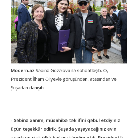
Modern.az
Səbinə Gözəlova
ilə söhbətləşib. O,
Prezident İlham Əliyevlə görüşündən, atasından və
Şuşadan danışıb.
- Səbinə xanım, müsahibə təklifini qəbul etdiyiniz
üçün təşəkkür edirik. Şuşada yaşayacağınız evin
açarların sizə ölkə başçısı təqdim etdi. Prezidentlə