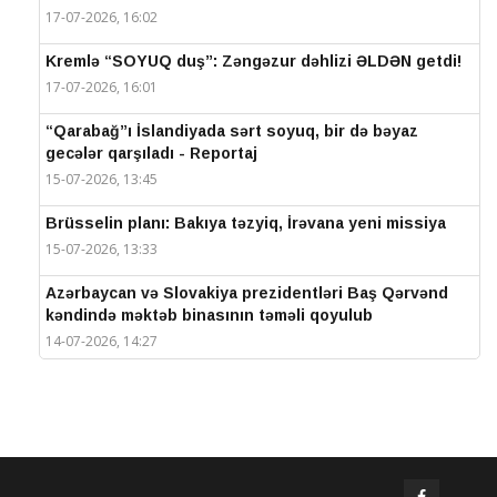
17-07-2026, 16:02
Kremlə “SOYUQ duş”: Zəngəzur dəhlizi ƏLDƏN getdi!
17-07-2026, 16:01
“Qarabağ”ı İslandiyada sərt soyuq, bir də bəyaz
gecələr qarşıladı - Reportaj
15-07-2026, 13:45
Brüsselin planı: Bakıya təzyiq, İrəvana yeni missiya
15-07-2026, 13:33
Azərbaycan və Slovakiya prezidentləri Baş Qərvənd
kəndində məktəb binasının təməli qoyulub
14-07-2026, 14:27
IV Şuşa Qlobal Media Forumu başa çatdı
14-07-2026, 14:26
Prezidentlər Şuşada mətbuata bəyanatlarla çıxış
edirlər