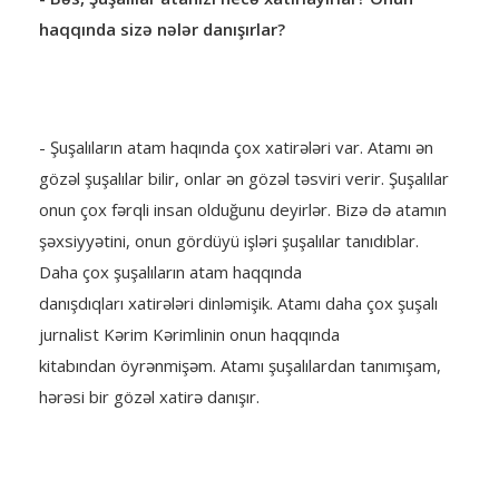
haqqında sizə nələr danışırlar?
- Şuşalıların atam haqında çox xatirələri var. Atamı ən
gözəl şuşalılar bilir, onlar ən gözəl təsviri verir. Şuşalılar
onun çox fərqli insan olduğunu deyirlər. Bizə də atamın
şəxsiyyətini, onun gördüyü işləri şuşalılar tanıdıblar.
Daha çox şuşalıların atam haqqında
danışdıqları xatirələri dinləmişik. Atamı daha çox şuşalı
jurnalist Kərim Kərimlinin onun haqqında
kitabından öyrənmişəm. Atamı şuşalılardan tanımışam,
hərəsi bir gözəl xatirə danışır.