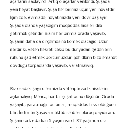
açarlarını saxlayırdı. Artıq o açarlar yeniləndi. Şuşada
yeni həyat başlayır. Şuşa hər birimiz üçün yeni həyatdır.
İşimizdə, evimizdə, həyatımızda yeni dövr başlayır.
Şuşada olanda yaşadığım müqəddəs hissləri dilə
gətirmək çətindir. Bizim hər birimiz orada yaşayıb,
Şuşanın daha da dirçəlməsinə kömək olacağıq. Uzun
illərdir ki, vətən həsrəti çəkib bu dünyadan gedənlərin
ruhunu şad etmək borcumuzdur. Şəhidlərin bizə əmanət
qoyduğu torpaqlarda yaşayıb, yaratmalıyıq.
Biz oradakı şagirdlərimizdə vətənpərvərlik hisslərini
aşılamalıyıq. Məncə, hər bir şuşalı bunu düşünür. Orada
yaşayıb, yaratmağın bu ən ali, müqəddəs hiss olduğunu
bilir. İndi mən Şuşaya məktəb rəhbəri olaraq qayıdıram.
Şuşanı tərk edərkən 5 yaşım vardı. 37 yaşımda ora