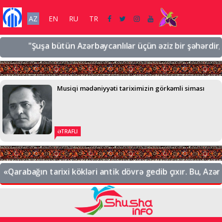
AZ
EN
RU
TR
"Şuşa bütün Azərbaycanlılar üçün əziz bir şəhərdir, əziz bir
Musiqi mədəniyyəti tariximizin görkəmli siması
ƏTRAFLI
ağın tarixi kökləri antik dövrə gedib çıxır. Bu, Azərbaycanı