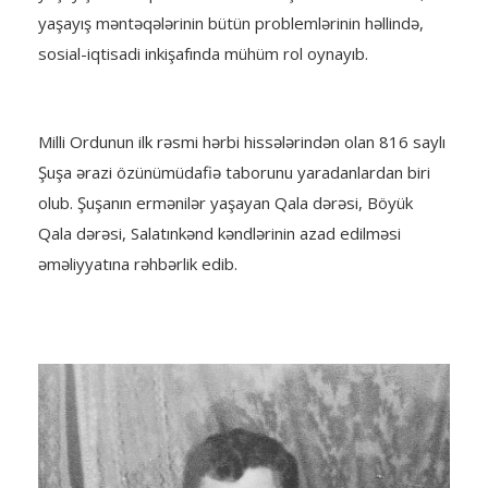
yaşayış məntəqələrinin bütün problemlərinin həllində,
sosial-iqtisadi inkişafında mühüm rol oynayıb.
Milli Ordunun ilk rəsmi hərbi hissələrindən olan 816 saylı
Şuşa ərazi özünümüdafiə taborunu yaradanlardan biri
olub. Şuşanın ermənilər yaşayan Qala dərəsi, Böyük
Qala dərəsi, Salatınkənd kəndlərinin azad edilməsi
əməliyyatına rəhbərlik edib.