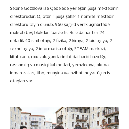
Səbinə Gözəlova isə Qəbələdə yerləşən Şuşa məktəbinin
direktorudur. O, ötən il Şuşa şəhər 1 nömrəli məktəbin
direktoru təyin olunub. 960 şagird yerlik üçmərtəbəli
məktəb beş blokdan ibarətdir. Burada hər biri 24
nəfərlik 40 sinif otağı, 2 fizika, 2 kimya, 2 biologiya, 2
texnologiya, 2 informatika otağı, STEAM mərkəzi,
kitabxana, oxu zalı, gənclərin ibtidai hərbi hazırlığı,
rəssamlıq və musiqi kabinetləri, yeməkxana, akt və
idman zalları, tibb, müayinə və inzibati heyət üçün iş
otaqları var.