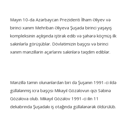
Mayın 10-da Azərbaycan Prezidenti İlham Əliyev və
birinci xanım Mehriban Əliyeva Şuşada birinci yaşayış
kompleksinin açılışında iştirak edib və şəhərə köçmüş ilk
sakinlərlə görüşüblər. Dövlətimizin başçısı və birinci
xanım mənzillərin açarlarını sakinlərə təqdim ediblər.
Mənzillə təmin olunanlardan biri də Şuşanın 1991-ci ildə
güllələnmiş icra başçısı Mikayıl Gözəlovun qızı Səbinə
Gözəlova olub. Mikayıl Gözəlov 1991-ci ilin 11
dekabrında Şuşadakı iş otağında güllələnərək öldürülüb.