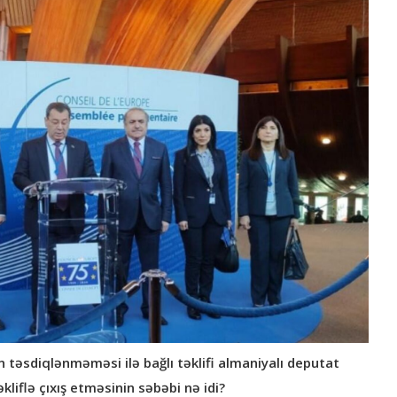
əsdiqlənməməsi ilə bağlı təklifi almaniyalı deputat
kliflə çıxış etməsinin səbəbi nə idi?