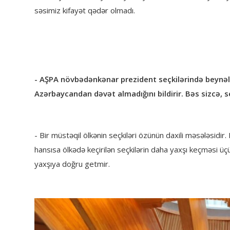
səsimiz kifayət qədər olmadı.
- AŞPA növbədənkənar prezident seçkilərində beynəl
Azərbaycandan dəvət almadığını bildirir. Bəs sizcə, s
- Bir müstəqil ölkənin seçkiləri özünün daxili məsələsid
hansısa ölkədə keçirilən seçkilərin daha yaxşı keçməsi üçün 
yaxşıya doğru getmir.