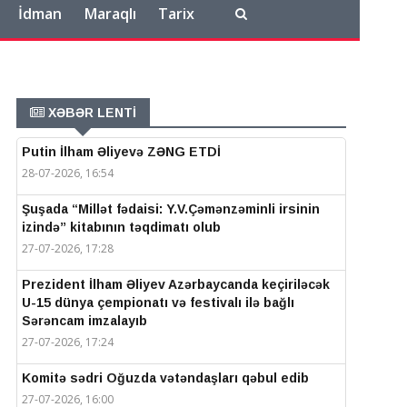
İdman
Maraqlı
Tarix
XƏBƏR LENTİ
Putin İlham Əliyevə ZƏNG ETDİ
28-07-2026, 16:54
Şuşada “Millət fədaisi: Y.V.Çəmənzəminli irsinin
izində” kitabının təqdimatı olub
27-07-2026, 17:28
Prezident İlham Əliyev Azərbaycanda keçiriləcək
U-15 dünya çempionatı və festivalı ilə bağlı
Sərəncam imzalayıb
27-07-2026, 17:24
Komitə sədri Oğuzda vətəndaşları qəbul edib
27-07-2026, 16:00