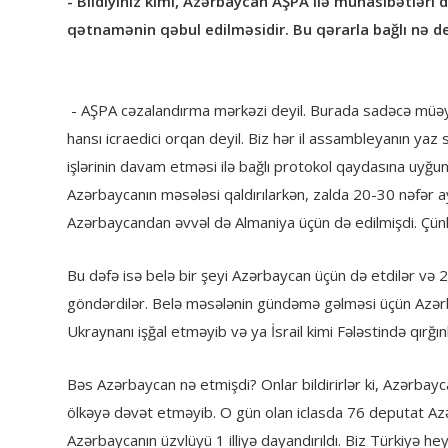
- Bildiyiniz kimi, Azərbaycan AŞPA ilə münasibətlər
qətnamənin qəbul edilməsidir. Bu qərarla bağlı nə de
- AŞPA cəzalandırma mərkəzi deyil. Burada sadəcə müəyyən
hansı icraedici orqan deyil. Biz hər il assambleyanın ya
işlərinin davam etməsi ilə bağlı protokol qaydasına uyğun
Azərbaycanın məsələsi qaldırılarkən, zalda 20-30 nəfər aya
Azərbaycandan əvvəl də Almaniya üçün də edilmişdi. Çünki 
Bu dəfə isə belə bir şeyi Azərbaycan üçün də etdilər və 
göndərdilər. Belə məsələnin gündəmə gəlməsi üçün Azərb
Ukraynanı işğal etməyib və ya İsrail kimi Fələstində qırğı
Bəs Azərbaycan nə etmişdi? Onlar bildirirlər ki, Azərbay
ölkəyə dəvət etməyib. O gün olan iclasda 76 deputat Azə
Azərbaycanın üzvlüyü 1 illiyə dayandırıldı. Biz Türkiyə h