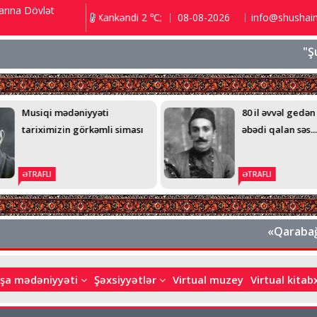
arına Dövlət
 ℃; Şuşa 3.5 ℃; Xankəndi 2 ℃;
08-08-2026
info@shushai
"Şuşa bütü
Musiqi mədəniyyəti
80 il əvvəl gedən
tariximizin görkəmli siması
əbədi qalan səs...
ƏTRAFLI
ƏTRAFLI
«Qarabağın tarixi
şa mədəniyyəti
Şəxsiyyətlər
Virtual muzey
Virtual kita