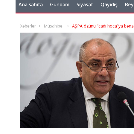
Ana səhifə
Gündəm
Siyasət
Qayıdış
Bey
Xəbərlər
Müsahibə
AŞPA özünü “cadı hoca”ya bənz