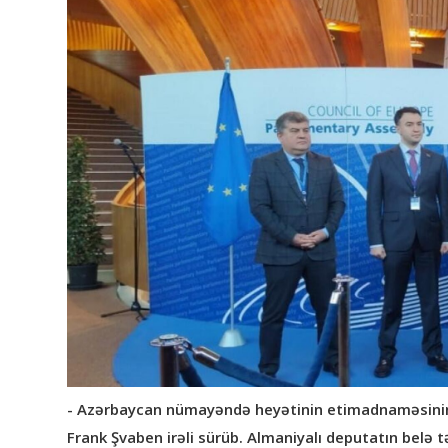
- Azərbaycan nümayəndə heyətinin etimadnaməsinin t
Frank Şvaben irəli sürüb. Almaniyalı deputatın belə tə