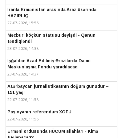
İranla Ermənistan arasında Araz üzərində
HAZIRLIQ
27-07-2026, 15:56
Məcburi köçkün statusu dəyişdi - Qanun
təsdiqləndi
23-07-2026, 14:38
İşğaldan Azad Edilmiş Ərazilərdə Daimi
Məskunlaşma Fondu yaradılacaq
23-07-2026, 14:37
Azərbaycan jurnalistikasının doğum günüdür –
151 yaş!
22-07-2026, 11:58
Paşinyanın referendum XOFU
22-07-2026, 11:56
Erməni ordusunda HÜCUM silahları - Kimə
tuşlanacaq?