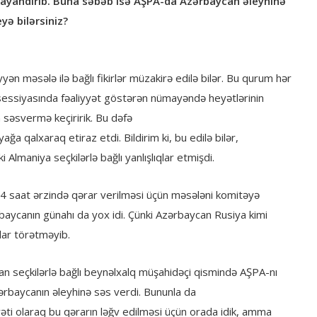
i dayandırıb. Buna səbəb isə AŞPA-da Azərbaycan əleyhinə
yə bilərsiniz?
 məsələ ilə bağlı fikirlər müzakirə edilə bilər. Bu qurum hər
z sessiyasında fəaliyyət göstərən nümayəndə heyətlərinin
 səsvermə keçiririk. Bu dəfə
ğa qalxaraq etiraz etdi. Bildirim ki, bu edilə bilər,
Almaniya seçkilərlə bağlı yanlışlıqlar etmişdi.
24 saat ərzində qərar verilməsi üçün məsələni komitəyə
aycanın günahı da yox idi. Çünki Azərbaycan Rusiya kimi
nlar törətməyib.
can seçkilərlə bağlı beynəlxalq müşahidəçi qismində AŞPA-nı
rbaycanın əleyhinə səs verdi. Bununla da
eyəti olaraq bu qərarın ləğv edilməsi üçün orada idik, amma