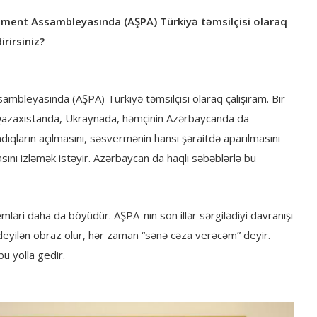
rlament Assambleyasında (AŞPA) Türkiyə təmsilçisi olaraq
rirsiniz?
ssambleyasında (AŞPA) Türkiyə təmsilçisi olaraq çalışıram. Bir
. Qazaxıstanda, Ukraynada, həmçinin Azərbaycanda da
ndıqların açılmasını, səsvermənin hansı şəraitdə aparılmasını
asını izləmək istəyir. Azərbaycan da haqlı səbəblərlə bu
emləri daha da böyüdür. AŞPA-nın son illər sərgilədiyi davranışı
deyilən obraz olur, hər zaman “sənə cəza verəcəm” deyir.
bu yolla gedir.