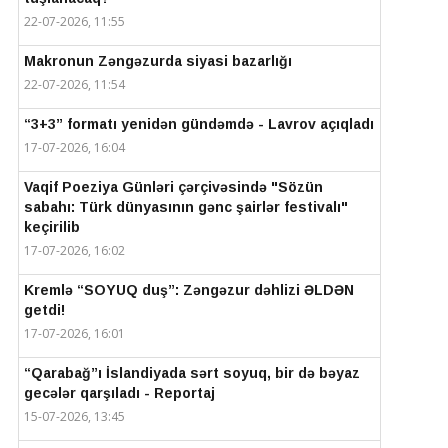
22-07-2026, 11:55
Makronun Zəngəzurda siyasi bazarlığı
22-07-2026, 11:54
“3+3” formatı yenidən gündəmdə - Lavrov açıqladı
17-07-2026, 16:04
Vaqif Poeziya Günləri çərçivəsində "Sözün
sabahı: Türk dünyasının gənc şairlər festivalı"
keçirilib
17-07-2026, 16:02
Kremlə “SOYUQ duş”: Zəngəzur dəhlizi ƏLDƏN
getdi!
17-07-2026, 16:01
“Qarabağ”ı İslandiyada sərt soyuq, bir də bəyaz
gecələr qarşıladı - Reportaj
15-07-2026, 13:45