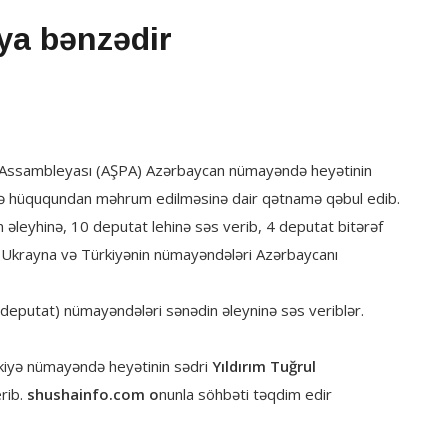
ya bənzədir
t Assambleyası (AŞPA) Azərbaycan nümayəndə heyətinin
mə hüququndan məhrum edilməsinə dair qətnamə qəbul edib.
leyhinə, 10 deputat lehinə səs verib, 4 deputat bitərəf
z Ukrayna və Türkiyənin nümayəndələri Azərbaycanı
deputat) nümayəndələri sənədin əleyninə səs veriblər.
iyə nümayəndə heyətinin sədri
Yıldırım Tuğrul
rib.
shushainfo.com o
nunla söhbəti təqdim edir