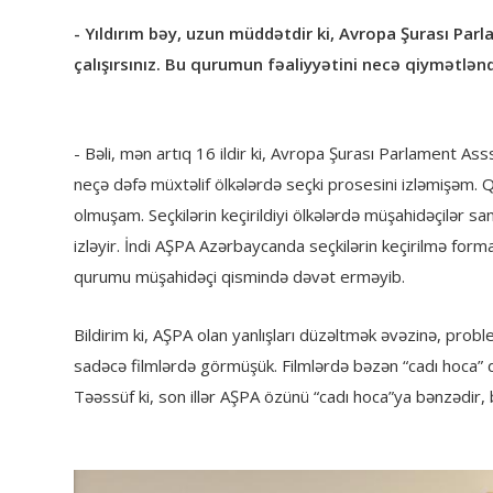
- Yıldırım bəy, uzun müddətdir ki, Avropa Şurası Pa
çalışırsınız. Bu qurumun fəaliyyətini necə qiymətləndi
- Bəli, mən artıq 16 ildir ki, Avropa Şurası Parlament As
neçə dəfə müxtəlif ölkələrdə seçki prosesini izləmişəm
olmuşam. Seçkilərin keçirildiyi ölkələrdə müşahidəçilər sa
izləyir. İndi AŞPA Azərbaycanda seçkilərin keçirilmə form
qurumu müşahidəçi qismində dəvət erməyib.
Bildirim ki, AŞPA olan yanlışları düzəltmək əvəzinə, probl
sadəcə filmlərdə görmüşük. Filmlərdə bəzən “cadı hoca” 
Təəssüf ki, son illər AŞPA özünü “cadı hoca”ya bənzədir, 