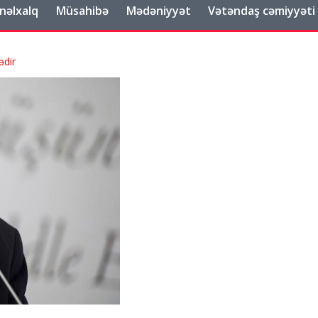
nəlxalq
Müsahibə
Mədəniyyət
Vətəndaş cəmiyyəti
ədir