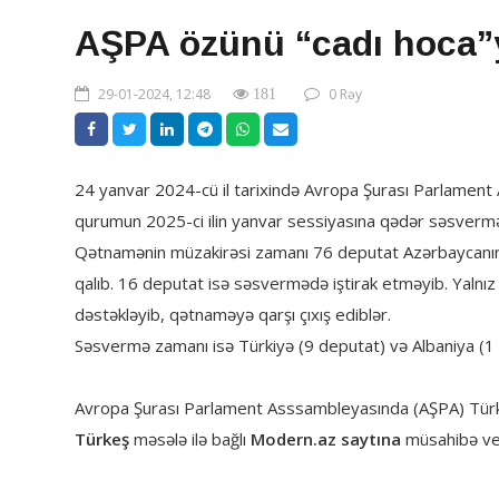
AŞPA özünü “cadı hoca”
29-01-2024, 12:48
0 Rəy
181
24 yanvar 2024-cü il tarixində Avropa Şurası Parlamen
qurumun 2025-ci ilin yanvar sessiyasına qədər səsver
Qətnamənin müzakirəsi zamanı 76 deputat Azərbaycanın ə
qalıb. 16 deputat isə səsvermədə iştirak etməyib. Yalnı
dəstəkləyib, qətnaməyə qarşı çıxış ediblər.
Səsvermə zamanı isə Türkiyə (9 deputat) və Albaniya (1 
Avropa Şurası Parlament Asssambleyasında (AŞPA) Türk
Türkeş
məsələ ilə bağlı
Modern.az saytına
müsahibə ve