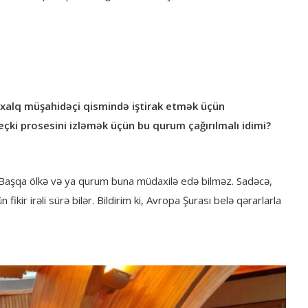
xalq müşahidəçi qismində iştirak etmək üçün
eçki prosesini izləmək üçün bu qurum çağırılmalı idimi?
ir. Başqa ölkə və ya qurum buna müdaxilə edə bilməz. Sadəcə,
fikir irəli sürə bilər. Bildirim ki, Avropa Şurası belə qərarlarla