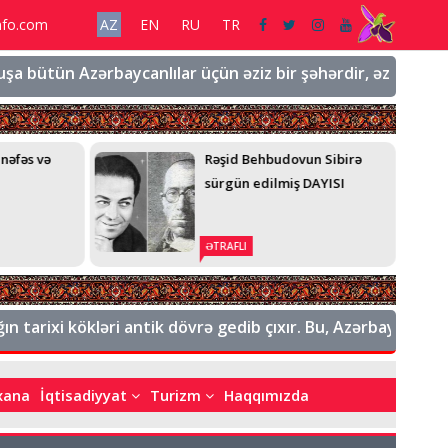
nfo.com
AZ
EN
RU
TR
n Azərbaycanlılar üçün əziz bir şəhərdir, əziz bir torpaqdır, 
 nəfəs və
Rəşid Behbudovun Sibirə
sürgün edilmiş DAYISI
ƏTRAFLI
 kökləri antik dövrə gedib çıxır. Bu, Azərbaycanın tarixi əy
bxana
İqtisadiyyat
Turizm
Haqqımızda