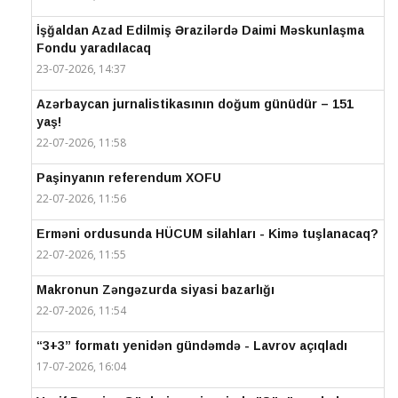
İşğaldan Azad Edilmiş Ərazilərdə Daimi Məskunlaşma
Fondu yaradılacaq
23-07-2026, 14:37
Azərbaycan jurnalistikasının doğum günüdür – 151
yaş!
22-07-2026, 11:58
Paşinyanın referendum XOFU
22-07-2026, 11:56
Erməni ordusunda HÜCUM silahları - Kimə tuşlanacaq?
22-07-2026, 11:55
Makronun Zəngəzurda siyasi bazarlığı
22-07-2026, 11:54
“3+3” formatı yenidən gündəmdə - Lavrov açıqladı
17-07-2026, 16:04