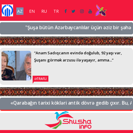
AZ
EN
RU
TR
"Şuşa bütün Azərbaycanlılar üçün əziz bir şəhərdir, 
“Anam Sadıqcanın evində doğulub, 92 yaşı var,
Şuşanı görmək arzusu ilə yaşayır, amma...”
ƏTRAFLI
«Qarabağın tarixi kökləri antik dövrə gedib çıxır. Bu, Azə