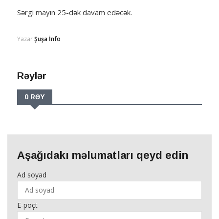
Sərgi mayın 25-dək davam edəcək.
Yazar
Şuşa İnfo
Rəylər
0 RƏY
Aşağıdakı məlumatları qeyd edin
Ad soyad
E-poçt