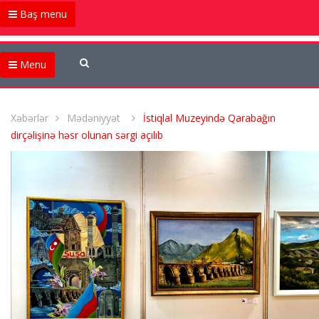
Baş menu
Menu
Xəbərlər
Mədəniyyət
İstiqlal Muzeyində Qarabağın
dirçəlişinə həsr olunan sərgi açılıb