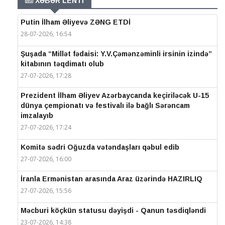
XƏBƏR LENTİ
Putin İlham Əliyevə ZƏNG ETDİ
28-07-2026, 16:54
Şuşada “Millət fədaisi: Y.V.Çəmənzəminli irsinin izində”
kitabının təqdimatı olub
27-07-2026, 17:28
Prezident İlham Əliyev Azərbaycanda keçiriləcək U-15
dünya çempionatı və festivalı ilə bağlı Sərəncam
imzalayıb
27-07-2026, 17:24
Komitə sədri Oğuzda vətəndaşları qəbul edib
27-07-2026, 16:00
İranla Ermənistan arasında Araz üzərində HAZIRLIQ
27-07-2026, 15:56
Məcburi köçkün statusu dəyişdi - Qanun təsdiqləndi
23-07-2026, 14:38