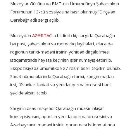
Muzeylər Gününə və BMT-nin Ümumdünya Şəhərsalma
Forumunun 13-cü sessiyasına həsr olunmuş “Dirçələn
Qarabağ” adlı sərgi açılıb.
Muzeydən
AZƏRTAC
-a bildirilib ki, sərgidə Qarabağın
bərpası, şəhərsalma və memarlıq layihələri, eləcə də
regionun tarixi-mədəni irsinin yenidən dirçəldilməsi
istiqamətində həyata keçirilən işlər nümayiş etdirilib.
Ekspozisiyada ümumilikdə 27 rəsm əsəri təqdim olunub.
Sənət nümunələrində Qarabağın tarixi, zəngin mədəni
irsi, füsunkar təbiəti və yenidənqurma prosesi bədii
şəkildə əksini tapıb.
Sərginin əsas məqsədi Qarabağın müasir inkişaf
konsepsiyasını, aparılan yenidənqurma prosesini və
Azərbaycanın mədəni irsinin qorunması istiqamətində