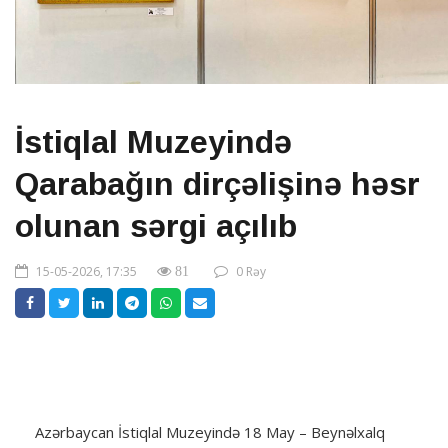
İstiqlal Muzeyində
Qarabağın dirçəlişinə həsr
olunan sərgi açılıb
15-05-2026, 17:35
0 Rəy
81
Azərbaycan İstiqlal Muzeyində 18 May – Beynəlxalq