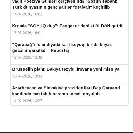
Vaqif Poeziya Günləri çərçivəsində "Sözün sabahı:
Türk dünyasının gənc şairlər festivalı" keçirilib
17-07-2026, 16:02
Kremlə “SOYUQ duş”: Zəngəzur dəhlizi ƏLDƏN getdi!
17-07-2026, 16:01
“Qarabağ”ı İslandiyada sərt soyuq, bir də bəyaz
gecələr qarşıladı - Reportaj
15-07-2026, 13:45
Brüsselin planı: Bakıya təzyiq, İrəvana yeni missiya
15-07-2026, 13:33
Azərbaycan və Slovakiya prezidentləri Baş Qərvənd
kəndində məktəb binasının təməli qoyulub
14-07-2026, 14:27
IV Şuşa Qlobal Media Forumu başa çatdı
14-07-2026, 14:26
Prezidentlər Şuşada mətbuata bəyanatlarla çıxış