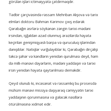
görülən işləri ictimaiyyətə çatdırmaqdır.
Tədbir çərçivəsində rəssam Mehriban Alışova və tarix
elmləri doktoru Bəhmən Kərimov çıxış edərək
Qarabağın əsrlərə söykənən zəngin tarixi-mədəni
irsindən, işğaldan azad olunmuş ərazilərdə həyata
keçirilən genişmiqyaslı bərpa və quruculuq işlərindən
danışıblar. Natiqlər vurğulayıblar ki, Qarabağın dirçəlişi
təkcə şəhər və kəndlərin yenidən qurulması deyil, həm
də milli-mənəvi dəyərlərin, mədəni yaddaşın və tarixi
irsin yenidən həyata qaytarılması deməkdir.
Qeyd olunub ki, incəsənət və rəssamlıq bu prosesdə
mühüm mənəvi missiya daşıyaraq cəmiyyətin tarixi
yaddaşının qorunmasına və gələcək nəsillərə
ötürülməsinə xidmət edir.