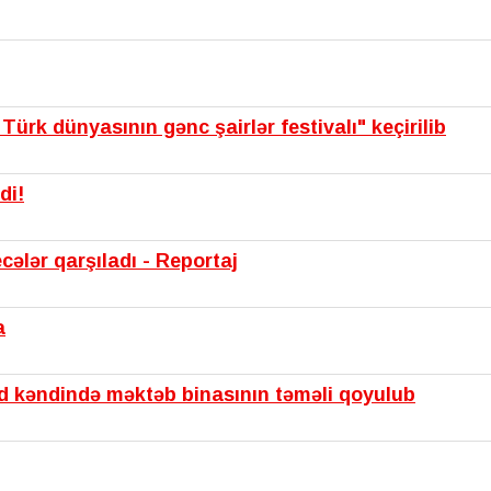
ürk dünyasının gənc şairlər festivalı" keçirilib
di!
cələr qarşıladı - Reportaj
a
d kəndində məktəb binasının təməli qoyulub