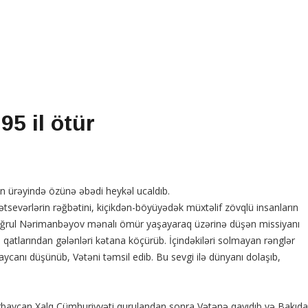
5 il ötür
ın ürəyində özünə əbədi heykəl ucaldıb.
tsevərlərin rəğbətini, kiçikdən-böyüyədək müxtəlif zövqlü insanların
 Toğrul Nərimanbəyov mənalı ömür yaşayaraq üzərinə düşən missiyanı
 qatlarından gələnləri kətana köçürüb. İçindəkiləri solmayan rənglər
canı düşünüb, Vətəni təmsil edib. Bu sevgi ilə dünyanı dolaşıb,
baycan Xalq Cümhuriyyəti qurulandan sonra Vətənə qayıdıb və Bakıda