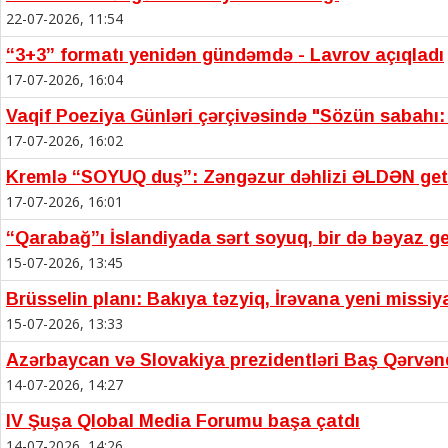
22-07-2026, 11:54
“3+3” formatı yenidən gündəmdə - Lavrov açıqladı
17-07-2026, 16:04
Vaqif Poeziya Günləri çərçivəsində "Sözün sabahı: T
17-07-2026, 16:02
Kremlə “SOYUQ duş”: Zəngəzur dəhlizi ƏLDƏN get
17-07-2026, 16:01
“Qarabağ”ı İslandiyada sərt soyuq, bir də bəyaz ge
15-07-2026, 13:45
Brüsselin planı: Bakıya təzyiq, İrəvana yeni missiy
15-07-2026, 13:33
Azərbaycan və Slovakiya prezidentləri Baş Qərvən
14-07-2026, 14:27
IV Şuşa Qlobal Media Forumu başa çatdı
14-07-2026, 14:26