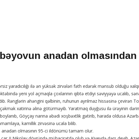
bəyovun anadan olmasından 9
iz yaradıcılığı ilə ən yüksək zirvələri fəth edərək mənsub olduğu xalq
əbində yeni yol açmaqla çoxlarının qibtə etdiyi səviyyəyə ucalıb, sənə
ıb. Rənglərin ahəngini qəlbinin, ruhunun ayrılmaz hissəsinə çevirən
l çəkmək xatirinə əlinə götürməyib. Yaratmaq duyğusu ilə ürəyinin dərin
lanıb, Göyçay narına əbədi xoşbəxtlik gətirib, harada oldusa Azərbay
mamlaya, kamillik zirvəsinə ucala bilib.
n anadan olmasının 95-ci ildönümü tamam olur.
r II Nikolay dövründə mühacirətdə olub və Kiyevdə dərs deyib. Azər