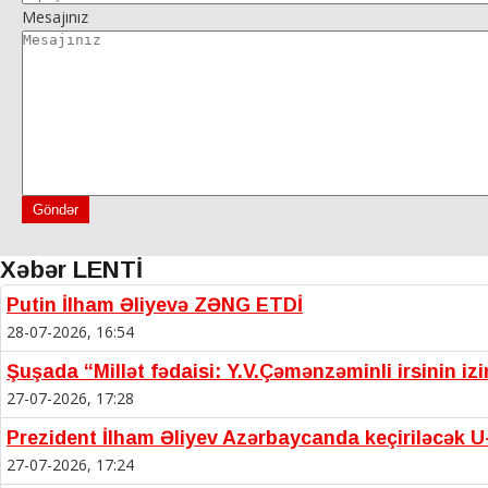
Mesajınız
Göndər
Xəbər LENTİ
Putin İlham Əliyevə ZƏNG ETDİ
28-07-2026, 16:54
Şuşada “Millət fədaisi: Y.V.Çəmənzəminli irsinin iz
27-07-2026, 17:28
Prezident İlham Əliyev Azərbaycanda keçiriləcək U-
27-07-2026, 17:24