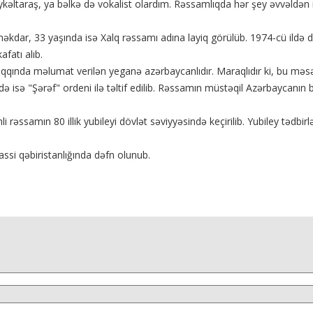
kəltaraş, ya bəlkə də vokalist olardım. Rəssamlıqda hər şey əvvəldən
ar, 33 yaşında isə Xalq rəssamı adına layiq görülüb. 1974-cü ildə dü
fatı alıb.
qında məlumat verilən yeganə azərbaycanlıdır. Maraqlıdır ki, bu mə
də isə "Şərəf" ordeni ilə təltif edilib. Rəssamın müstəqil Azərbaycanı
li rəssamın 80 illik yubileyi dövlət səviyyəsində keçirilib. Yubiley təd
assi qəbiristanlığında dəfn olunub.