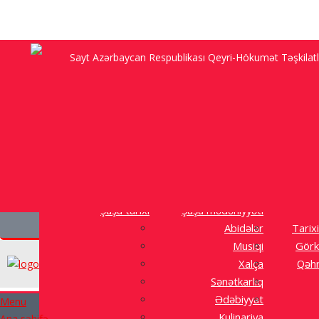
Sayt Azərbaycan Respublikası Qeyri-Hökumət Təşkilatlar
“Anam Sadıqcanın evində doğulub, 92 yaşı var, Şuşan
Ətraflı
Şuşa tarixi
Şuşa mədəniyyəti
Abidələr
Tarixi
Musiqi
Görk
Xalça
Qəhr
Sənətkarlıq
Ədəbiyyat
Menu
Kulinariya
Ana səhifə