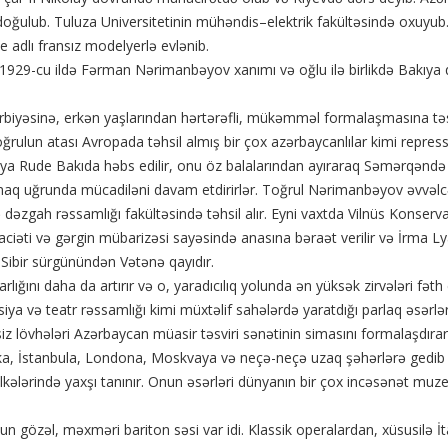
oğulub. Tuluza Universitetinin mühəndis–elektrik fakültəsində oxuyub
dlı fransız modelyerlə evlənib.
 1929-cu ildə Fərman Nərimanbəyov xanımı və oğlu ilə birlikdə Bakıya q
rbiyəsinə, erkən yaşlarından hərtərəfli, mükəmməl formalaşmasına təsi
oğrulun atası Avropada təhsil almış bir çox azərbaycanlılar kimi repres
ya Rude Bakıda həbs edilir, onu öz balalarından ayıraraq Səmərqəndə s
yaşamaq uğrunda mücadiləni davam etdirirlər. Toğrul Nərimanbəyov əv
dəzgah rəssamlığı fakültəsində təhsil alır. Eyni vaxtda Vilnüs Konservato
ciəti və gərgin mübarizəsi sayəsində anasına bəraət verilir və İrma 
ibir sürgünündən Vətənə qayıdır.
lığını daha da artırır və o, yaradıcılıq yolunda ən yüksək zirvələri fəth e
ya və teatr rəssamlığı kimi müxtəlif sahələrdə yaratdığı parlaq əsərlə
z lövhələri Azərbaycan müasir təsviri sənətinin simasını formalaşdırara
İstanbula, Londona, Moskvaya və neçə-neçə uzaq şəhərlərə gedib çıxıb
ərində yaxşı tanınır. Onun əsərləri dünyanın bir çox incəsənət muzeylə
gözəl, məxməri bariton səsi var idi. Klassik operalardan, xüsusilə İtal