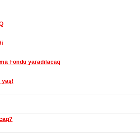
IQ
di
şma Fondu yaradılacaq
 yaş!
acaq?