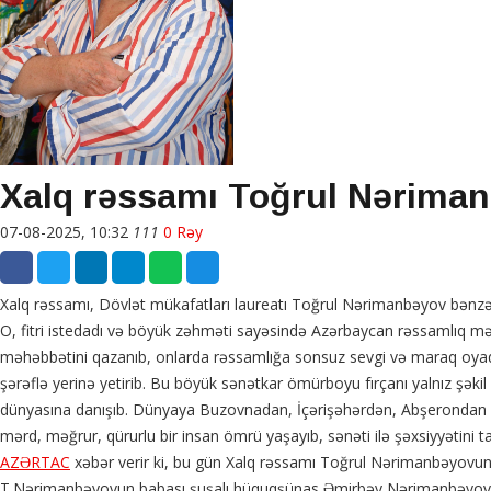
Xalq rəssamı Toğrul Nəriman
07-08-2025, 10:32
111
0 Rəy
Xalq rəssamı, Dövlət mükafatları laureatı Toğrul Nərimanbəyov bənzərs
O, fitri istedadı və böyük zəhməti sayəsində Azərbaycan rəssamlıq məkt
məhəbbətini qazanıb, onlarda rəssamlığa sonsuz sevgi və maraq oyad
şərəflə yerinə yetirib. Bu böyük sənətkar ömürboyu fırçanı yalnız şəki
dünyasına danışıb. Dünyaya Buzovnadan, İçərişəhərdən, Abşerondan boy
mərd, məğrur, qürurlu bir insan ömrü yaşayıb, sənəti ilə şəxsiyyətini ta
AZƏRTAC
xəbər verir ki, bu gün Xalq rəssamı Toğrul Nərimanbəyovu
T.Nərimanbəyovun babası şuşalı hüquqşünas Əmirbəy Nərimanbəyov ça