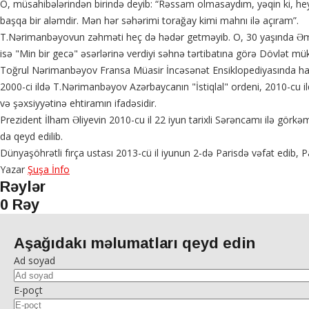
O, müsahibələrindən birində deyib: “Rəssam olmasaydım, yəqin ki, hey
başqa bir aləmdir. Mən hər səhərimi torağay kimi mahnı ilə açıram”.
T.Nərimanbəyovun zəhməti heç də hədər getməyib. O, 30 yaşında Əməkd
isə "Min bir gecə" əsərlərinə verdiyi səhnə tərtibatına görə Dövlət müka
Toğrul Nərimanbəyov Fransa Müasir İncəsənət Ensiklopediyasında haq
2000-ci ildə T.Nərimanbəyov Azərbaycanın "İstiqlal" ordeni, 2010-cu il
və şəxsiyyətinə ehtiramın ifadəsidir.
Prezident İlham Əliyevin 2010-cu il 22 iyun tarixli Sərəncamı ilə görkəm
da qeyd edilib.
Dünyaşöhrətli fırça ustası 2013-cü il iyunun 2-də Parisdə vəfat edib, P
Yazar
Şuşa İnfo
Rəylər
0 Rəy
Aşağıdakı məlumatları qeyd edin
Ad soyad
E-poçt