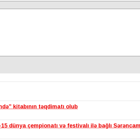
ində” kitabının təqdimatı olub
15 dünya çempionatı və festivalı ilə bağlı Sərənca