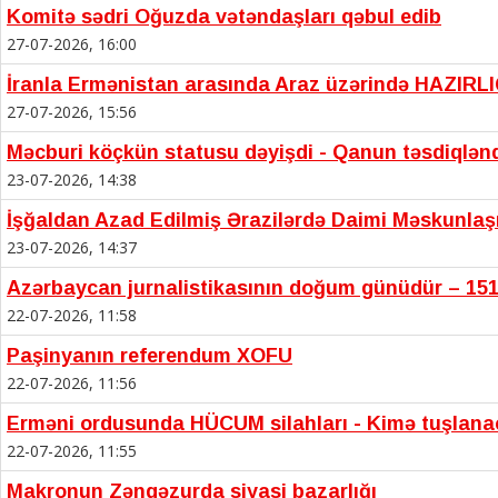
Komitə sədri Oğuzda vətəndaşları qəbul edib
27-07-2026, 16:00
İranla Ermənistan arasında Araz üzərində HAZIRL
27-07-2026, 15:56
Məcburi köçkün statusu dəyişdi - Qanun təsdiqlən
23-07-2026, 14:38
İşğaldan Azad Edilmiş Ərazilərdə Daimi Məskunla
23-07-2026, 14:37
Azərbaycan jurnalistikasının doğum günüdür – 151
22-07-2026, 11:58
Paşinyanın referendum XOFU
22-07-2026, 11:56
Erməni ordusunda HÜCUM silahları - Kimə tuşlan
22-07-2026, 11:55
Makronun Zəngəzurda siyasi bazarlığı