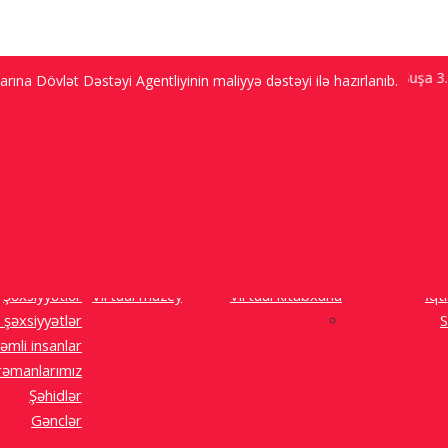
Bakı 9.2 ℃; Şuşa 3.5 
ına Dövlət Dəstəyi Agentliyinin maliyyə dəstəyi ilə hazırlanıb.
ı görmək arzusu ilə yaşayır, amma...”
Şəxsiyyətlər
Virtual muzey
Virtual kitabxana
İqt
 şəxsiyyətlər
S
əmli insanlar
əmanlarımız
Şəhidlər
Gənclər