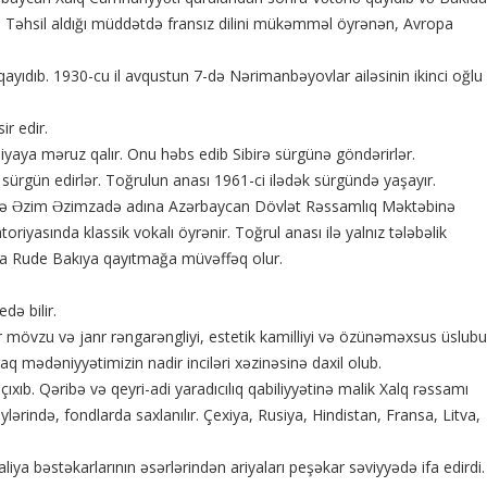
. Təhsil aldığı müddətdə fransız dilini mükəmməl öyrənən, Avropa
ayıdıb. 1930-cu il avqustun 7-də Nərimanbəyovlar ailəsinin ikinci oğlu
r edir.
siyaya məruz qalır. Onu həbs edib Sibirə sürgünə göndərirlər.
ürgün edirlər. Toğrulun anası 1961-ci ilədək sürgündə yaşayır.
vəlcə Əzim Əzimzadə adına Azərbaycan Dövlət Rəssamlıq Məktəbinə
riyasında klassik vokalı öyrənir. Toğrul anası ilə yalnız tələbəlik
Lya Rude Bakıya qayıtmağa müvəffəq olur.
də bilir.
r mövzu və janr rəngarəngliyi, estetik kamilliyi və özünəməxsus üslubu
q mədəniyyətimizin nadir inciləri xəzinəsinə daxil olub.
. Qəribə və qeyri-adi yaradıcılıq qabiliyyətinə malik Xalq rəssamı
rində, fondlarda saxlanılır. Çexiya, Rusiya, Hindistan, Fransa, Litva,
iya bəstəkarlarının əsərlərindən ariyaları peşəkar səviyyədə ifa edirdi.