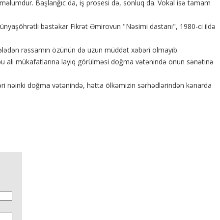
 məlumdur. Başlanğıc da, iş prosesi də, sonluq da. Vokal isə tamam
nyaşöhrətli bəstəkar Fikrət Əmirovun "Nəsimi dastanı", 1980-ci ildə
sələdən rəssamın özünün də uzun müddət xəbəri olmayıb.
n bu ali mükafatlarına layiq görülməsi doğma vətənində onun sənətinə
birləri nəinki doğma vətənində, hətta ölkəmizin sərhədlərindən kənarda