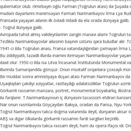
qubernator olub. Əmirbəyin oğlu Fərman (Toğrulun atası) da Şuşada d
mədəni dəyərlərini mənimsəyən Fərman Nərimanbəyov İrma Lya Rude a
Fransada yaşayan ailənin ilk övladı Vidadi də elə orada dünyaya gəlib.
- Toğrul dünyaya gəlib.
Avropada təhsil almış valideynlərinin zəngin mənəvi aləmi Toğrulun tə
Tezliklə Nərimanbəyovlar ailəsinin başının üstünü qara buludlar alır. T
1941-ci ildə Toğrulun anası, Fransa vətəndaşlığından çıxmayan İrma L
Bu ziddiyyətli, təzadlı illərdə inamını itirməyən Nərimanbəyovlar 
daxil olur. 1950-ci ildə isə Litva İncəsənət İnstitutunda Monumental və 
illərində Səmərqənddə görüşür. Onun müxtəlif orqanlara çoxsaylı müra
Bir müddət sonra amnistiyaya düşən atası Fərman Nərimanbəyov da S
Uşaqlıqdan çəkdiyi əziyyətlər, rastlaşdığı ədalətsizliklər Toğrulun əzmkar
Görkəmli rəssamın mənzərə, portret, monumental boyakarlıq, illüstrasi
ilə fərqlənir. T.Nərimanbəyovun iç dünyasını təcəssüm etdirən bənzərsi
Nar onun rəsmlərində Göyçaydan Bakıya, oradan da Parisə, Nyu-Yorka, 
Toğrul Nərimanbəyov təkcə doğma vətənində deyil, dünyanın əksər ölkəl
ABŞ və digər ölkələrdə görkəmli rəssamın fərdi sərgiləri keçirilib.
Toğrul Nərimanbəyov təkcə rəssam deyil, həm də opera ifaçısı idi. Onun 