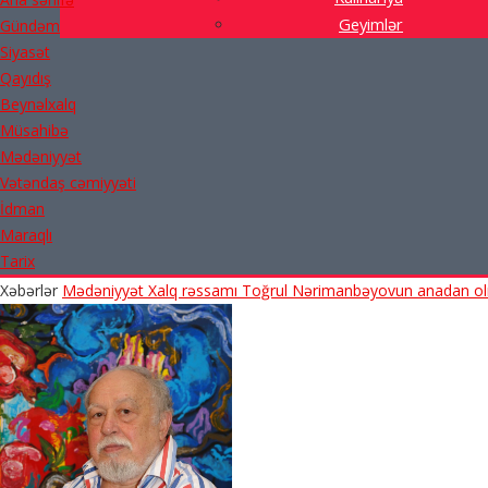
Geyimlər
Gündəm
Siyasət
Qayıdış
Beynəlxalq
Müsahibə
Mədəniyyət
Vətəndaş cəmiyyəti
İdman
Maraqlı
Tarix
Xəbərlər
Mədəniyyət
Xalq rəssamı Toğrul Nərimanbəyovun anadan olm