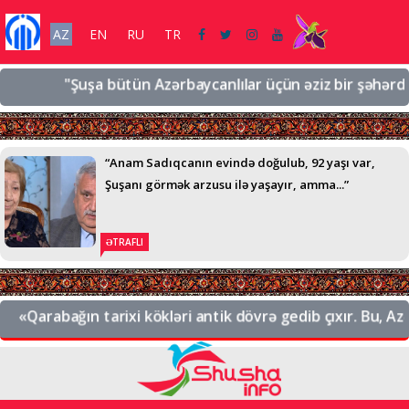
AZ
EN
RU
TR
"Şuşa bütün Azərbaycanlılar üçün əziz bir şəhərdir, əz
“Anam Sadıqcanın evində doğulub, 92 yaşı var,
Şuşanı görmək arzusu ilə yaşayır, amma...”
ƏTRAFLI
«Qarabağın tarixi kökləri antik dövrə gedib çıxır. Bu, Azər