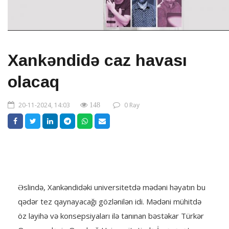
Xankəndidə caz havası
olacaq
20-11-2024, 14:03
0 Rəy
148
Əslində, Xankəndidəki universitetdə mədəni həyatın bu
qədər tez qaynayacağı gözlənilən idi. Mədəni mühitdə
öz layihə və konsepsiyaları ilə tanınan bəstəkar Türkər