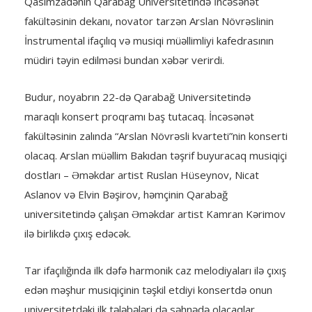
Qasımzadənin Qarabağ Universitetində İncəsənət
fakültəsinin dekanı, novator tarzən Arslan Növrəslinin
İnstrumental ifaçılıq və musiqi müəllimliyi kafedrasının
müdiri təyin edilməsi bundan xəbər verirdi.
Budur, noyabrın 22-də Qarabağ Universitetində
maraqlı konsert proqramı baş tutacaq. İncəsənət
fakültəsinin zalında “Arslan Növrəsli kvarteti”nin konserti
olacaq. Arslan müəllim Bakıdan təşrif buyuracaq musiqiçi
dostları – Əməkdar artist Ruslan Hüseynov, Nicat
Aslanov və Elvin Bəşirov, həmçinin Qarabağ
universitetində çalışan Əməkdar artist Kamran Kərimov
ilə birlikdə çıxış edəcək.
Tar ifaçılığında ilk dəfə harmonik caz melodiyaları ilə çıxış
edən məşhur musiqiçinin təşkil etdiyi konsertdə onun
universitetdəki ilk tələbələri də səhnədə olacaqlar.