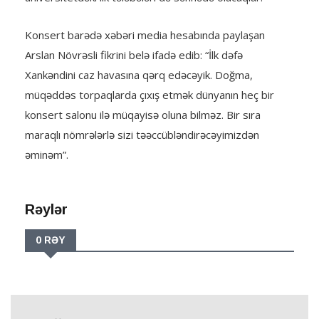
Konsert barədə xəbəri media hesabında paylaşan
Arslan Növrəsli fikrini belə ifadə edib: “İlk dəfə
Xankəndini caz havasına qərq edəcəyik. Doğma,
müqəddəs torpaqlarda çıxış etmək dünyanın heç bir
konsert salonu ilə müqayisə oluna bilməz. Bir sıra
maraqlı nömrələrlə sizi təəccübləndirəcəyimizdən
əminəm”.
Rəylər
0 RƏY