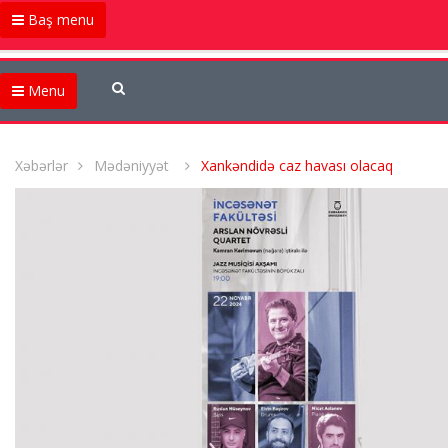
Baş menu
Menu
Xəbərlər
Mədəniyyət
Xankəndidə caz havası olacaq