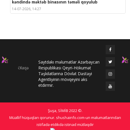
kəndində məktəb binasının təməli qoyulub
14-07-2026, 14:27
IV Şuşa Qlobal Media Forumu başa çatdı
14-07-2026, 14:26
Prezidentlər Şuşada mətbuata bəyanatlarla çıxış
edirlər
14-07-2026, 14:25
Saytdakı məlumatlar Azərbaycan
Elməddin Behbud: “IV Şuşa Qlobal Media Forumu
Əlaqə
Respublikası Qeyri-Hökumət
beynəlxalq media əməkdaşlığının nüfuzlu
Təşkilatlarına Dövlət Dəstəyi
platformasına çevrilib”
Agentliyinin mövqeyini əks
14-07-2026, 14:24
etdirmir.
IV Şuşa Qlobal Media Forumu başladı: Prezident
tədbirdə iştirak edir
13-07-2026, 10:35
Şuşa, SİMİB
2022 ©
.
Qlobal Şuşa
Müəllif hüquqları qorunur. shushainfo.com-un məlumatlarından
13-07-2026, 10:34
istifadə etdikdə istinad mütləqdir