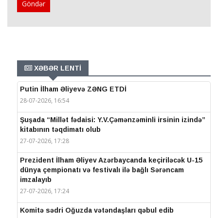
Göndər
XƏBƏR LENTİ
Putin İlham Əliyevə ZƏNG ETDİ
28-07-2026, 16:54
Şuşada “Millət fədaisi: Y.V.Çəmənzəminli irsinin izində”
kitabının təqdimatı olub
27-07-2026, 17:28
Prezident İlham Əliyev Azərbaycanda keçiriləcək U-15
dünya çempionatı və festivalı ilə bağlı Sərəncam
imzalayıb
27-07-2026, 17:24
Komitə sədri Oğuzda vətəndaşları qəbul edib