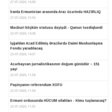
27-07-2026, 16:00
İranla Ermənistan arasında Araz üzərində HAZIRLIQ
27-07-2026, 15:56
Məcburi köçkün statusu dəyişdi - Qanun təsdiqləndi
23-07-2026, 14:38
İşğaldan Azad Edilmiş Ərazilərdə Daimi Məskunlaşma
Fondu yaradılacaq
23-07-2026, 14:37
Azərbaycan jurnalistikasının doğum günüdür – 151
yaş!
22-07-2026, 11:58
Paşinyanın referendum XOFU
22-07-2026, 11:56
Erməni ordusunda HÜCUM silahları - Kimə tuşlanacaq?
22-07-2026, 11:55