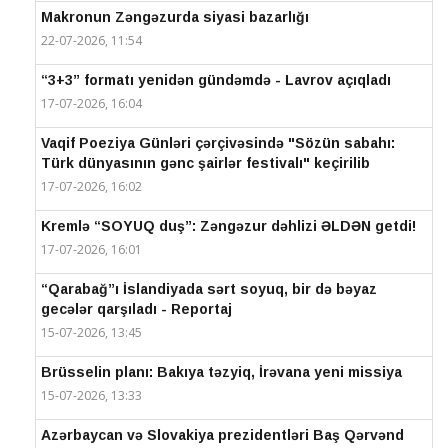
Makronun Zəngəzurda siyasi bazarlığı
22-07-2026, 11:54
“3+3” formatı yenidən gündəmdə - Lavrov açıqladı
17-07-2026, 16:04
Vaqif Poeziya Günləri çərçivəsində "Sözün sabahı:
Türk dünyasının gənc şairlər festivalı" keçirilib
17-07-2026, 16:02
Kremlə “SOYUQ duş”: Zəngəzur dəhlizi ƏLDƏN getdi!
17-07-2026, 16:01
“Qarabağ”ı İslandiyada sərt soyuq, bir də bəyaz
gecələr qarşıladı - Reportaj
15-07-2026, 13:45
Brüsselin planı: Bakıya təzyiq, İrəvana yeni missiya
15-07-2026, 13:33
Azərbaycan və Slovakiya prezidentləri Baş Qərvənd