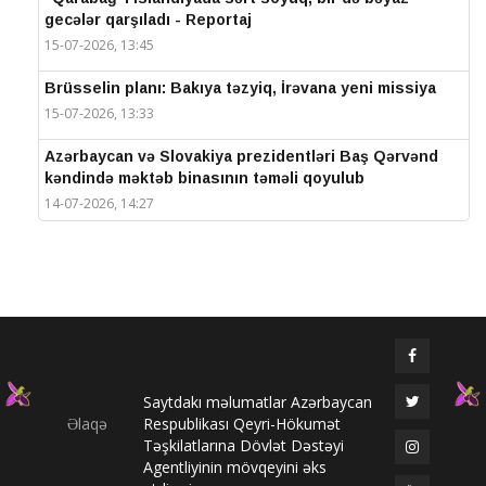
gecələr qarşıladı - Reportaj
15-07-2026, 13:45
Brüsselin planı: Bakıya təzyiq, İrəvana yeni missiya
15-07-2026, 13:33
Azərbaycan və Slovakiya prezidentləri Baş Qərvənd
kəndində məktəb binasının təməli qoyulub
14-07-2026, 14:27
IV Şuşa Qlobal Media Forumu başa çatdı
14-07-2026, 14:26
Prezidentlər Şuşada mətbuata bəyanatlarla çıxış
edirlər
14-07-2026, 14:25
Saytdakı məlumatlar Azərbaycan
Elməddin Behbud: “IV Şuşa Qlobal Media Forumu
Əlaqə
Respublikası Qeyri-Hökumət
beynəlxalq media əməkdaşlığının nüfuzlu
Təşkilatlarına Dövlət Dəstəyi
platformasına çevrilib”
Agentliyinin mövqeyini əks
14-07-2026, 14:24