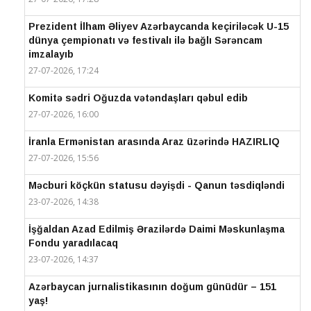
Prezident İlham Əliyev Azərbaycanda keçiriləcək U-15
dünya çempionatı və festivalı ilə bağlı Sərəncam
imzalayıb
27-07-2026, 17:24
Komitə sədri Oğuzda vətəndaşları qəbul edib
27-07-2026, 16:00
İranla Ermənistan arasında Araz üzərində HAZIRLIQ
27-07-2026, 15:56
Məcburi köçkün statusu dəyişdi - Qanun təsdiqləndi
23-07-2026, 14:38
İşğaldan Azad Edilmiş Ərazilərdə Daimi Məskunlaşma
Fondu yaradılacaq
23-07-2026, 14:37
Azərbaycan jurnalistikasının doğum günüdür – 151
yaş!