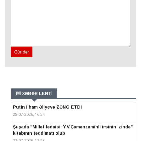
Göndər
XƏBƏR LENTİ
Putin İlham Əliyevə ZƏNG ETDİ
28-07-2026, 16:54
Şuşada “Millət fədaisi: Y.V.Çəmənzəminli irsinin izində”
kitabının təqdimatı olub
27-07-2026, 17:28