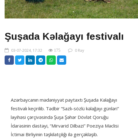
Şuşada Kəlağayı festivalı
03-07-2024, 17:32
0 Rəy
175
Azərbaycanın mədəniyyət paytaxtı Şuşada Kəlağayı
festivalı keçirilib. Tədbir “Sazlı-sözlü kəlağayı günləri”
layihəsi çərçivəsində Şuşa Şəhər Dövlət Qoruğu
İdarəsinin dəstəyi, “Mirvarid Dilbazi” Poeziya Məclisi
İctimai Birliyinin təşkilatçılığı ilə gerçəkləşib.