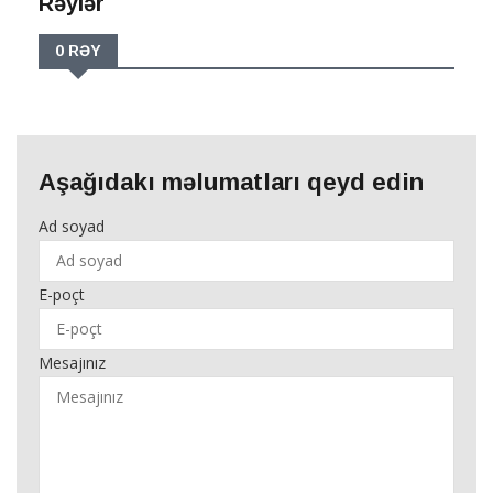
Rəylər
0 RƏY
Aşağıdakı məlumatları qeyd edin
Ad soyad
E-poçt
Mesajınız