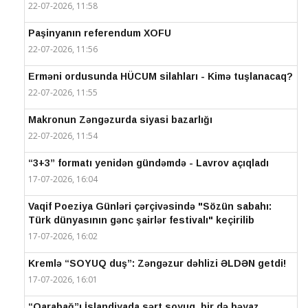
22-07-2026, 11:58
Paşinyanın referendum XOFU
22-07-2026, 11:56
Erməni ordusunda HÜCUM silahları - Kimə tuşlanacaq?
22-07-2026, 11:55
Makronun Zəngəzurda siyasi bazarlığı
22-07-2026, 11:54
“3+3” formatı yenidən gündəmdə - Lavrov açıqladı
17-07-2026, 16:04
Vaqif Poeziya Günləri çərçivəsində "Sözün sabahı:
Türk dünyasının gənc şairlər festivalı" keçirilib
17-07-2026, 16:02
Kremlə “SOYUQ duş”: Zəngəzur dəhlizi ƏLDƏN getdi!
17-07-2026, 16:01
“Qarabağ”ı İslandiyada sərt soyuq, bir də bəyaz