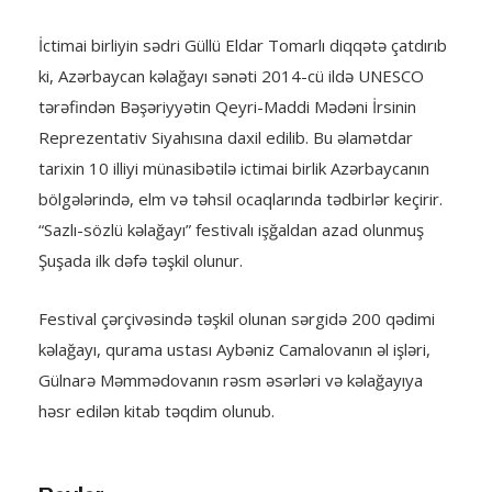
İctimai birliyin sədri Güllü Eldar Tomarlı diqqətə çatdırıb
ki, Azərbaycan kəlağayı sənəti 2014-cü ildə UNESCO
tərəfindən Bəşəriyyətin Qeyri-Maddi Mədəni İrsinin
Reprezentativ Siyahısına daxil edilib. Bu əlamətdar
tarixin 10 illiyi münasibətilə ictimai birlik Azərbaycanın
bölgələrində, elm və təhsil ocaqlarında tədbirlər keçirir.
“Sazlı-sözlü kəlağayı” festivalı işğaldan azad olunmuş
Şuşada ilk dəfə təşkil olunur.
Festival çərçivəsində təşkil olunan sərgidə 200 qədimi
kəlağayı, qurama ustası Aybəniz Camalovanın əl işləri,
Gülnarə Məmmədovanın rəsm əsərləri və kəlağayıya
həsr edilən kitab təqdim olunub.