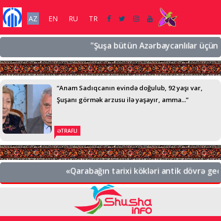
AZ
EN
RU
TR
"Şuşa bütün Azərbaycanlılar üçün əziz 
“Anam Sadıqcanın evində doğulub, 92 yaşı var,
Şuşanı görmək arzusu ilə yaşayır, amma...”
ƏTRAFLI
«Qarabağın tarixi kökləri antik dövrə gedib 