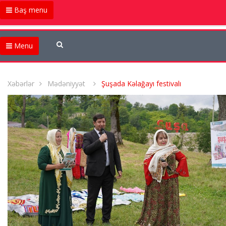
Baş menu
Menu
Xəbərlər
Mədəniyyət
Şuşada Kəlağayı festivalı