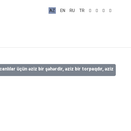
AZ
EN
RU
TR
üçün əziz bir şəhərdir, əziz bir torpaqdır, əziz bir qaladır, əz