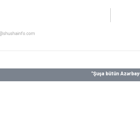
lət Dəstəyi Agentliyinin maliyyə dəstəyi ilə hazırlanıb.
o@shushainfo.com
"Şuşa bütün Azərbaycanlılar 