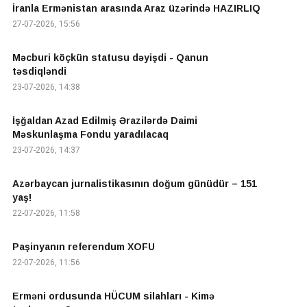
İranla Ermənistan arasında Araz üzərində HAZIRLIQ
27-07-2026, 15:56
Məcburi köçkün statusu dəyişdi - Qanun
təsdiqləndi
23-07-2026, 14:38
İşğaldan Azad Edilmiş Ərazilərdə Daimi
Məskunlaşma Fondu yaradılacaq
23-07-2026, 14:37
Azərbaycan jurnalistikasının doğum günüdür – 151
yaş!
22-07-2026, 11:58
Paşinyanın referendum XOFU
22-07-2026, 11:56
Erməni ordusunda HÜCUM silahları - Kimə