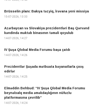
Brüsselin planı: Bakıya təzyiq, İrəvana yeni missiya
15-07-2026, 13:33
Azərbaycan və Slovakiya prezidentləri Baş Qərvənd
kəndində məktəb binasının təməli qoyulub
14-07-2026, 14:27
IV Şuşa Qlobal Media Forumu başa çatdı
14-07-2026, 14:26
Prezidentlər Şuşada mətbuata bəyanatlarla çıxış
edirlər
14-07-2026, 14:25
Elməddin Behbud: “IV Şuşa Qlobal Media Forumu
beynəlxalq media əməkdaşlığının nüfuzlu
platformasına çevrilib”
14-07-2026, 14:24