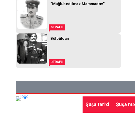
“Məğlubedilməz Məmmədov”
ƏTRAFLI
Bülbülcan
ƏTRAFLI
Şuşa tarixi
Şuşa mə
Ana səhifə
Gündəm
Siyasət
Qayıdış
Beynə