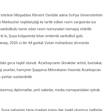
ersitetinin Müqəddəs Kliment Oxridski adına Sofiya Universitetinin
ərkəzinin təşkilatçılığı ilə tərtib edilən rəsm sərgisində isə
 xarıbülbülü təsvir edən rəsm nümunələri nümayiş etdirilib.
ıb ki, Şuşa bölgəsində bitən endemik xarıbülbül gülü
yanaşı, 2020-ci ilin 44 günlük Vətən müharibəsi dövründə
-ədəbi gecə təşkil olunub. Azərbaycanın Əməkdar artisti, bəstəkar,
qi əsərləri, həmçinin Şıqayeva-Mitreskanın ifasında Azərbaycan
irləri səsləndirilib.
lunmuş diplomatlar, yerli sakinlər, media nümayəndələri iştirak
Şuşa şəhərinin tarixi-mədəni irsinə dair təşkil olunmuş tədbirlər