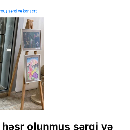
muş sərgi və konsert
 həsr olunmuş sərgi və