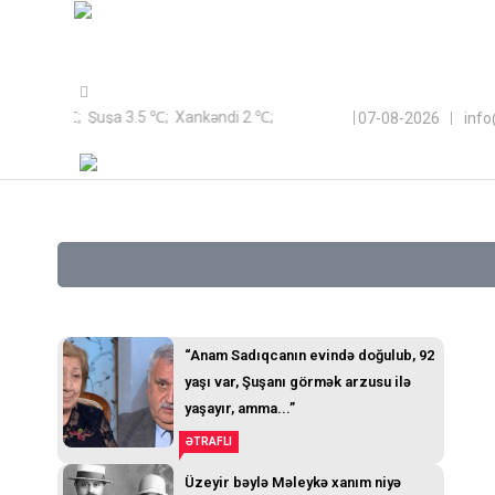
Sayt Azərbaycan Respublikası Qeyri-Hökumət Təşkilatlarına Döv
kı 9.2 ℃; Şuşa 3.5 ℃; Xankəndi 2 ℃;
07-08-2026
inf
“Anam Sadıqcanın evində doğulub, 92
yaşı var, Şuşanı görmək arzusu ilə
yaşayır, amma...”
ƏTRAFLI
Üzeyir bəylə Məleykə xanım niyə