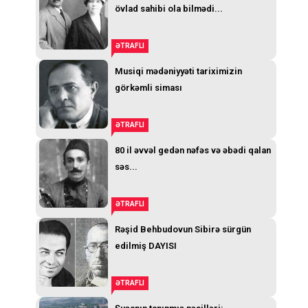
övlad sahibi ola bilmədi...
ƏTRAFLI
Musiqi mədəniyyəti tariximizin
görkəmli siması
ƏTRAFLI
80 il əvvəl gedən nəfəs və əbədi qalan
səs...
ƏTRAFLI
Rəşid Behbudovun Sibirə sürgün
edilmiş DAYISI
ƏTRAFLI