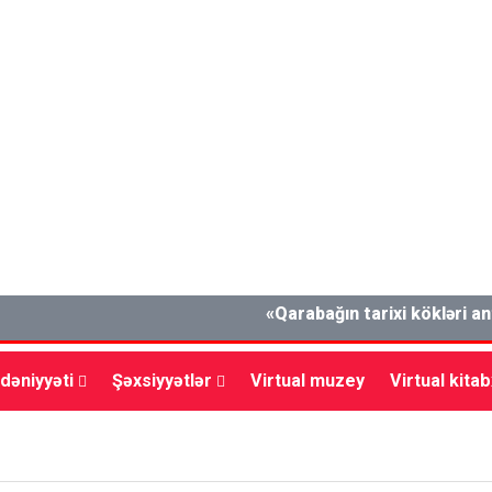
«Qarabağın tarixi kökləri antik dö
dəniyyəti
Şəxsiyyətlər
Virtual muzey
Virtual kita
lxalq
Müsahibə
Mədəniyyət
Vətəndaş cəmiyyəti
İ