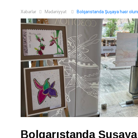
Xəbərlər
Mədəniyyət
Bolqarıstanda Şuşaya həsr olun
Bolqarıstanda Şuşaya