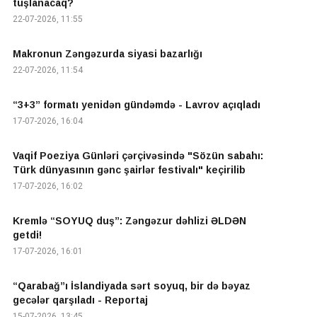
tuşlanacaq?
22-07-2026, 11:55
Makronun Zəngəzurda siyasi bazarlığı
22-07-2026, 11:54
“3+3” formatı yenidən gündəmdə - Lavrov açıqladı
17-07-2026, 16:04
Vaqif Poeziya Günləri çərçivəsində "Sözün sabahı:
Türk dünyasının gənc şairlər festivalı" keçirilib
17-07-2026, 16:02
Kremlə “SOYUQ duş”: Zəngəzur dəhlizi ƏLDƏN
getdi!
17-07-2026, 16:01
“Qarabağ”ı İslandiyada sərt soyuq, bir də bəyaz
gecələr qarşıladı - Reportaj
15-07-2026, 13:45