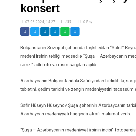
konsert
203
07-06-2024, 14:27
0 Rəy
Bolqarıstanın Sozopol şəhərində təşkil edilən “Soleil” Beyn
mədəni irsinin təbliği məqsədilə “Şuşa – Azərbaycanın mədə
rəmzi” adlı foto və rəsm sərgiləri açılıb.
Azərbaycanın Bolqarıstandakı Səfirliyindən bildirilib ki, s
təbiətini, qədim tarixini və zəngin mədəniyyətini təcəssüm e
Səfir Hüseyn Hüseynov Şuşa şəhərinin Azərbaycanın tarixi
Azərbaycan mədəniyyəti haqqında ətraflı məlumat verib.
“Şuşa – Azərbaycanın mədəniyyət irsinin incisi” fotosərgi