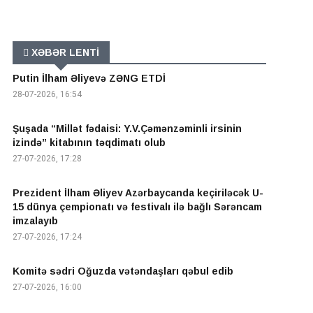
XƏBƏR LENTİ
Putin İlham Əliyevə ZƏNG ETDİ
28-07-2026, 16:54
Şuşada “Millət fədaisi: Y.V.Çəmənzəminli irsinin
izində” kitabının təqdimatı olub
27-07-2026, 17:28
Prezident İlham Əliyev Azərbaycanda keçiriləcək U-
15 dünya çempionatı və festivalı ilə bağlı Sərəncam
imzalayıb
27-07-2026, 17:24
Komitə sədri Oğuzda vətəndaşları qəbul edib
27-07-2026, 16:00