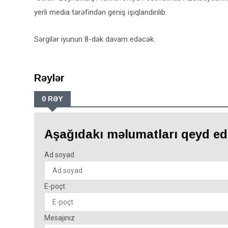
yerli media tərəfindən geniş işıqlandırılıb.
Sərgilər iyunun 8-dək davam edəcək.
Rəylər
0 RƏY
Aşağıdakı məlumatları qeyd ed
Ad soyad
E-poçt
Mesajınız