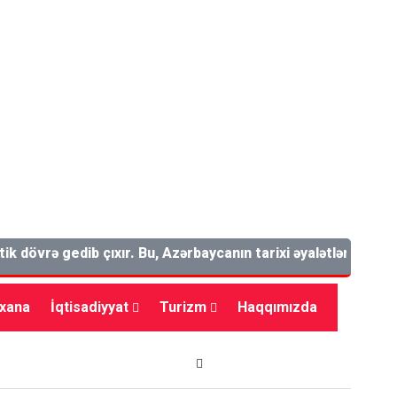
vrə gedib çıxır. Bu, Azərbaycanın tarixi əyalətlərindən biridi
bxana
İqtisadiyyat
Turizm
Haqqımızda
dman
Maraqlı
Tarix