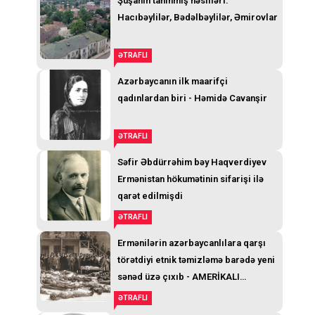
Şuşanın tanınmış nəsilləri:
Hacıbəylilər, Bədəlbəylilər, Əmirovlar
ƏTRAFLI
Azərbaycanın ilk maarifçi
qadınlardan biri - Həmidə Cavanşir
ƏTRAFLI
Səfir Əbdürrəhim bəy Haqverdiyev
Ermənistan hökumətinin sifarişi ilə
qarət edilmişdi
ƏTRAFLI
Ermənilərin azərbaycanlılara qarşı
törətdiyi etnik təmizləmə barədə yeni
sənəd üzə çıxıb - AMERİKALI
GENERALIN TELEQRAMI
ƏTRAFLI