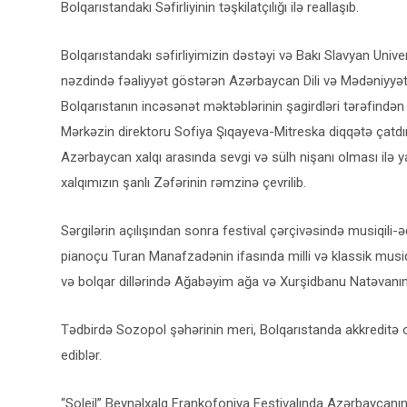
Bolqarıstandakı Səfirliyinin təşkilatçılığı ilə reallaşıb.
Bolqarıstandakı səfirliyimizin dəstəyi və Bakı Slavyan Univ
nəzdində fəaliyyət göstərən Azərbaycan Dili və Mədəniyyəti M
Bolqarıstanın incəsənət məktəblərinin şagirdləri tərəfindən
Mərkəzin direktoru Sofiya Şıqayeva-Mitreska diqqətə çatdır
Azərbaycan xalqı arasında sevgi və sülh nişanı olması ilə 
xalqımızın şanlı Zəfərinin rəmzinə çevrilib.
Sərgilərin açılışından sonra festival çərçivəsində musiqili
pianoçu Turan Manafzadənin ifasında milli və klassik musi
və bolqar dillərində Ağabəyim ağa və Xurşidbanu Natəvanın şe
Tədbirdə Sozopol şəhərinin meri, Bolqarıstanda akkreditə o
ediblər.
“Soleil” Beynəlxalq Frankofoniya Festivalında Azərbaycanın 