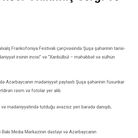
əlxalq Frankofoniya Festivalı çərçivəsində Şuşa şəhərinin tarixi-
niyyət irsinin incisi” və “Xarıbülbül – məhəbbət və sülhün
ərgidə Azərbaycanın mədəniyyət paytaxtı Şuşa şəhərinin füsunkar
tdirən rəsm və fotolar yer alıb.
 və mədəniyyətində tutduğu əvəzsiz yeri barədə danışıb,
si Bakı Media Mərkəzinin dəstəyi və Azərbaycanın