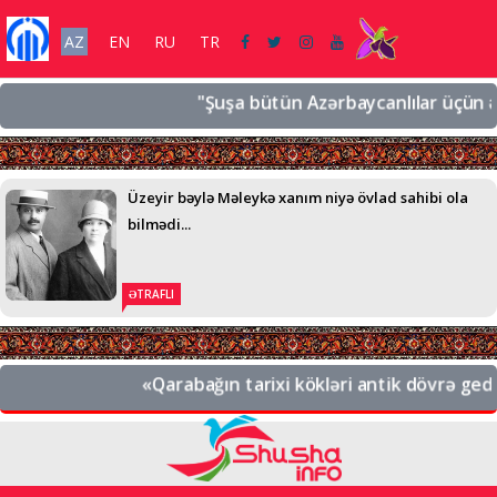
AZ
EN
RU
TR
"Şuşa bütün Azərbaycanlılar üçün əziz b
Üzeyir bəylə Məleykə xanım niyə övlad sahibi ola
bilmədi...
ƏTRAFLI
«Qarabağın tarixi kökləri antik dövrə gedib ç