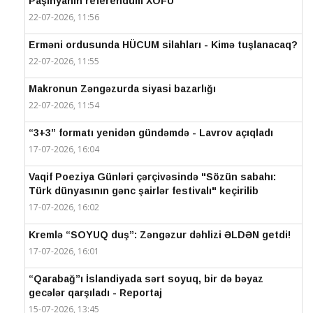
Paşinyanın referendum XOFU
22-07-2026, 11:56
Erməni ordusunda HÜCUM silahları - Kimə tuşlanacaq?
22-07-2026, 11:55
Makronun Zəngəzurda siyasi bazarlığı
22-07-2026, 11:54
“3+3” formatı yenidən gündəmdə - Lavrov açıqladı
17-07-2026, 16:04
Vaqif Poeziya Günləri çərçivəsində "Sözün sabahı:
Türk dünyasının gənc şairlər festivalı" keçirilib
17-07-2026, 16:02
Kremlə “SOYUQ duş”: Zəngəzur dəhlizi ƏLDƏN getdi!
17-07-2026, 16:01
“Qarabağ”ı İslandiyada sərt soyuq, bir də bəyaz
gecələr qarşıladı - Reportaj
15-07-2026, 13:45