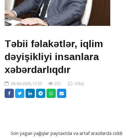
Təbii fəlakətlər, iqlim
dəyişikliyi insanlara
xəbərdarlıqdır
06-04-2026, 17:25
0 Rəy
215
Son yagan yağışlar paytaxtda və ərtaf ərazilərdə ciddi