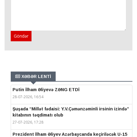
Göndər
XƏBƏR LENTİ
Putin İlham Əliyevə ZƏNG ETDİ
28-07-2026, 16:54
Şuşada “Millət fədaisi: Y.V.Çəmənzəminli irsinin izində”
kitabının təqdimatı olub
27-07-2026, 17:28
Prezident İlham Əliyev Azərbaycanda keçiriləcək U-15