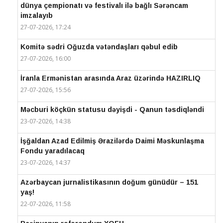
dünya çempionatı və festivalı ilə bağlı Sərəncam
imzalayıb
27-07-2026, 17:24
Komitə sədri Oğuzda vətəndaşları qəbul edib
27-07-2026, 16:00
İranla Ermənistan arasında Araz üzərində HAZIRLIQ
27-07-2026, 15:56
Məcburi köçkün statusu dəyişdi - Qanun təsdiqləndi
23-07-2026, 14:38
İşğaldan Azad Edilmiş Ərazilərdə Daimi Məskunlaşma
Fondu yaradılacaq
23-07-2026, 14:37
Azərbaycan jurnalistikasının doğum günüdür – 151
yaş!
22-07-2026, 11:58