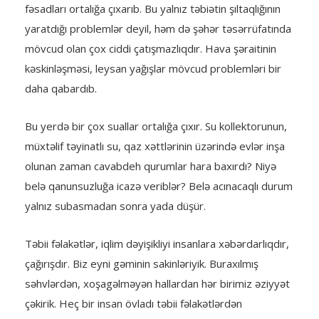
fəsadları ortalığa çıxarıb. Bu yalnız təbiətin şıltaqlığının
yaratdığı problemlər deyil, həm də şəhər təsərrüfatında
mövcud olan çox ciddi çatışmazlıqdır. Hava şəraitinin
kəskinləşməsi, leysan yağışlar mövcud problemləri bir
daha qabardıb.
Bu yerdə bir çox suallar ortalığa çıxır. Su kollektorunun,
müxtəlif təyinatlı su, qaz xəttlərinin üzərində evlər inşa
olunan zaman cavabdeh qurumlar hara baxırdı? Niyə
belə qanunsuzluğa icazə veriblər? Belə acınacaqlı durum
yalnız subasmadan sonra yada düşür.
Təbii fəlakətlər, iqlim dəyişikliyi insanlara xəbərdarlıqdır,
çağırışdır. Biz eyni gəminin sakinləriyik. Buraxılmış
səhvlərdən, xoşagəlməyən hallardan hər birimiz əziyyət
çəkirik. Heç bir insan övladı təbii fəlakətlərdən