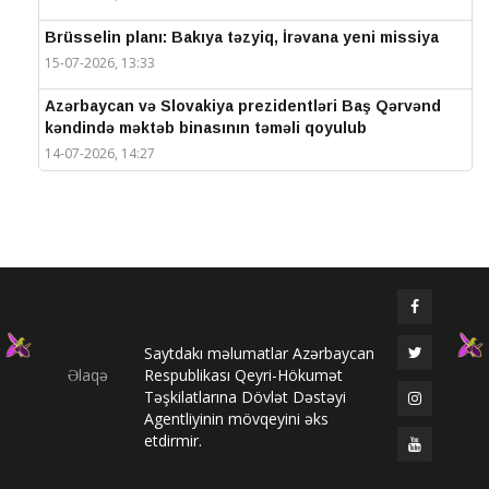
Brüsselin planı: Bakıya təzyiq, İrəvana yeni missiya
15-07-2026, 13:33
Azərbaycan və Slovakiya prezidentləri Baş Qərvənd
kəndində məktəb binasının təməli qoyulub
14-07-2026, 14:27
IV Şuşa Qlobal Media Forumu başa çatdı
14-07-2026, 14:26
Prezidentlər Şuşada mətbuata bəyanatlarla çıxış
edirlər
14-07-2026, 14:25
Saytdakı məlumatlar Azərbaycan
Elməddin Behbud: “IV Şuşa Qlobal Media Forumu
Əlaqə
Respublikası Qeyri-Hökumət
beynəlxalq media əməkdaşlığının nüfuzlu
Təşkilatlarına Dövlət Dəstəyi
platformasına çevrilib”
Agentliyinin mövqeyini əks
14-07-2026, 14:24
etdirmir.
IV Şuşa Qlobal Media Forumu başladı: Prezident