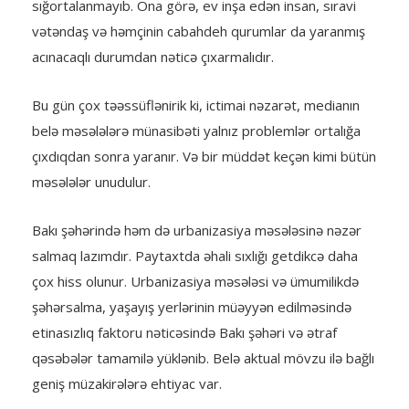
sığortalanmayıb. Ona görə, ev inşa edən insan, sıravi
vətəndaş və həmçinin cabahdeh qurumlar da yaranmış
acınacaqlı durumdan nəticə çıxarmalıdır.
Bu gün çox təəssüflənirik ki, ictimai nəzarət, medianın
belə məsələlərə münasibəti yalnız problemlər ortalığa
çıxdıqdan sonra yaranır. Və bir müddət keçən kimi bütün
məsələlər unudulur.
Bakı şəhərində həm də urbanizasiya məsələsinə nəzər
salmaq lazımdır. Paytaxtda əhali sıxlığı getdikcə daha
çox hiss olunur. Urbanizasiya məsələsi və ümumilikdə
şəhərsalma, yaşayış yerlərinin müəyyən edilməsində
etinasızlıq faktoru nəticəsində Bakı şəhəri və ətraf
qəsəbələr tamamilə yüklənib. Belə aktual mövzu ilə bağlı
geniş müzakirələrə ehtiyac var.