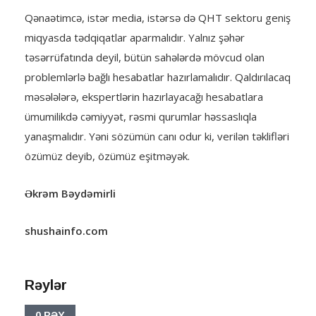
Qənaətimcə, istər media, istərsə də QHT sektoru geniş
miqyasda tədqiqatlar aparmalıdır. Yalnız şəhər
təsərrüfatında deyil, bütün sahələrdə mövcud olan
problemlərlə bağlı hesabatlar hazırlamalıdır. Qaldırılacaq
məsələlərə, ekspertlərin hazırlayacağı hesabatlara
ümumilikdə cəmiyyət, rəsmi qurumlar həssaslıqla
yanaşmalıdır. Yəni sözümün canı odur ki, verilən təklifləri
özümüz deyib, özümüz eşitməyək.
Əkrəm Bəydəmirli
shushainfo.com
Rəylər
0 RƏY