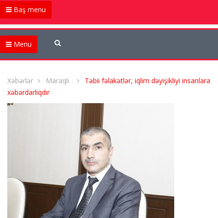
Baş menu
Menu
Xəbərlər
Maraqlı
Təbii fəlakətlər, iqlim dəyişikliyi insanlara
xəbərdarlıqdır