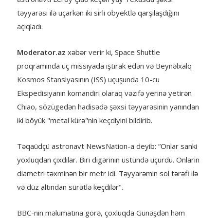
təyyarəsi ilə uçarkən iki sirli obyektlə qarşılaşdığını
açıqladı.
Moderator.az
xəbər verir ki, Space Shuttle
proqramında üç missiyada iştirak edən və Beynəlxalq
Kosmos Stansiyasının (ISS) uçuşunda 10-cu
Ekspedisiyanın komandiri olaraq vəzifə yerinə yetirən
Chiao, sözügedən hadisədə şəxsi təyyarəsinin yanından
iki böyük "metal kürə"nin keçdiyini bildirib.
Təqaüdçü astronavt NewsNation-a deyib: “Onlar sanki
yoxluqdan çıxdılar. Biri digərinin üstündə uçurdu. Onların
diametri təxminən bir metr idi. Təyyarəmin sol tərəfi ilə
və düz altından sürətlə keçdilər".
BBC-nin məlumatına görə, çoxluqda Günəşdən həm