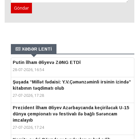
Göndər
XƏBƏR LENTİ
Putin İlham Əliyevə ZƏNG ETDİ
28-07-2026, 16:54
Şuşada “Millət fədaisi: Y.V.Çəmənzəminli irsinin izində”
kitabının təqdimatı olub
27-07-2026, 17:28
Prezident İlham Əliyev Azərbaycanda keçiriləcək U-15
dünya çempionatı və festivalı ilə bağlı Sərəncam
imzalayıb
27-07-2026, 17:24