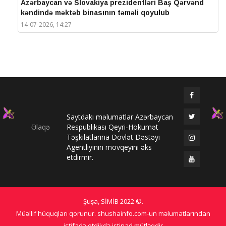
Azərbaycan və Slovakiya prezidentləri Baş Qərvənd
kəndində məktəb binasının təməli qoyulub
14-07-2026, 14:27
IV Şuşa Qlobal Media Forumu başa çatdı
14-07-2026, 14:26
Prezidentlər Şuşada mətbuata bəyanatlarla çıxış
edirlər
14-07-2026, 14:25
Saytdakı məlumatlar Azərbaycan
Elməddin Behbud: “IV Şuşa Qlobal Media Forumu
Əlaqə
Respublikası Qeyri-Hökumət
beynəlxalq media əməkdaşlığının nüfuzlu
Təşkilatlarına Dövlət Dəstəyi
platformasına çevrilib”
Agentliyinin mövqeyini əks
14-07-2026, 14:24
etdirmir.
IV Şuşa Qlobal Media Forumu başladı: Prezident
tədbirdə iştirak edir
13-07-2026, 10:35
Şuşa, SİMİB
2022 ©
.
Qlobal Şuşa
Müəllif hüquqları qorunur. shushainfo.com-un məlumatlarından
13-07-2026, 10:34
istifadə etdikdə istinad mütləqdir