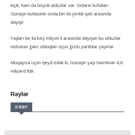
kiçik, həm də böyük ulduzlar var. Onların kütlələri
Günəşin kütləsinin onda biri ilə yeddi qatı arasında
dəyişir.
Yaşları bir ilə beş milyon il arasında dəyişən bu ulduzlar
nisbətən gənc olduqları üçün güclü parıltılar yayırlar.
Müqayisə üçün qeyd edək ki, Günəşin yaşı təxminən 4,6
milyard ildir.
Rəylər
0 RƏY