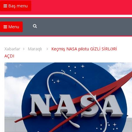
Baş menu
Menu
Xəbərlər
Maraqlı
Keçmiş NASA pilotu GİZLİ SİRLƏRİ
AÇDI