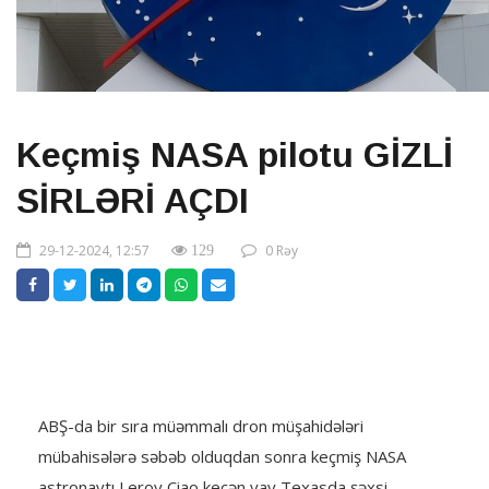
Keçmiş NASA pilotu GİZLİ
SİRLƏRİ AÇDI
29-12-2024, 12:57
0 Rəy
129
ABŞ-da bir sıra müəmmalı dron müşahidələri
mübahisələrə səbəb olduqdan sonra keçmiş NASA
astronavtı Leroy Çiao keçən yay Texasda şəxsi