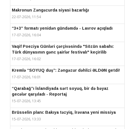
Makronun Zəngəzurda siyasi bazarlığı
22-07-2026, 11:54
“3+3” formatı yenidən gündəmdə - Lavrov açıqladı
17-07-2026, 16:04
Vaqif Poeziya Günləri çərçivəsində "Sözün sabahı:
Türk dünyasının gənc şairlər festivalı" keçirilib
17-07-2026, 16:02
Kremlə “SOYUQ duş”: Zəngəzur dəhlizi ƏLDƏN getdi!
17-07-2026, 16:01
“Qarabağ”ı İslandiyada sərt soyuq, bir də bəyaz
gecələr qarşıladı - Reportaj
15-07-2026, 13:45
Brüsselin planı: Bakıya təzyiq, İrəvana yeni missiya
15-07-2026, 13:33