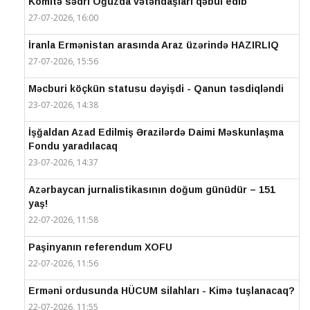
Komitə sədri Oğuzda vətəndaşları qəbul edib
27-07-2026, 16:00
İranla Ermənistan arasında Araz üzərində HAZIRLIQ
27-07-2026, 15:56
Məcburi köçkün statusu dəyişdi - Qanun təsdiqləndi
23-07-2026, 14:38
İşğaldan Azad Edilmiş Ərazilərdə Daimi Məskunlaşma
Fondu yaradılacaq
23-07-2026, 14:37
Azərbaycan jurnalistikasının doğum günüdür – 151
yaş!
22-07-2026, 11:58
Paşinyanın referendum XOFU
22-07-2026, 11:56
Erməni ordusunda HÜCUM silahları - Kimə tuşlanacaq?
22-07-2026, 11:55