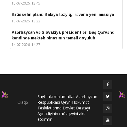
15-07-2026, 13:45
Brüsselin planı: Bakıya təzyiq, İrəvana yeni missiya
15-07-2026, 13:33
Azərbaycan və Slovakiya prezidentləri Baş Qərvənd
kəndində məktəb binasının təməli qoyulub
14-07-2026, 14:27
IV Şuşa Qlobal Media Forumu başa çatdı
14-07-2026, 14:26
Prezidentlər Şuşada mətbuata bəyanatlarla çıxış
edirlər
14-07-2026, 14:25
Saytdakı məlumatlar Azərbaycan
Elməddin Behbud: “IV Şuşa Qlobal Media Forumu
Əlaqə
Respublikası Qeyri-Hökumət
beynəlxalq media əməkdaşlığının nüfuzlu
Təşkilatlarına Dövlət Dəstəyi
platformasına çevrilib”
Agentliyinin mövqeyini əks
14-07-2026, 14:24
etdirmir.
IV Şuşa Qlobal Media Forumu başladı: Prezident