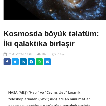
Kosmosda böyük təlatüm:
İki qalaktika birləşir
01-11-2024, 13:04
0 Rəy
182
NASA (ABŞ) “Habl” və “Ceyms Ueb” kosmik
teleskoplarından (JWST) əldə edilən məlumatlar
əsasında yaradılmış görüntüdə qarşılıqlı təsirdə