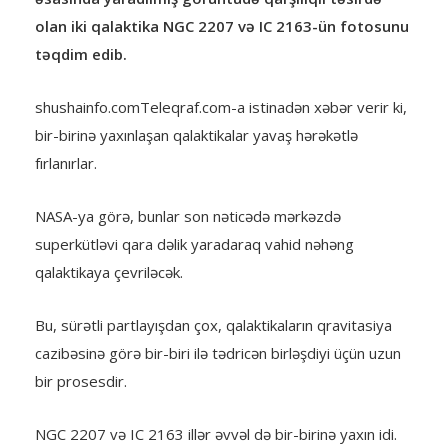
olan iki qalaktika NGC 2207 və IC 2163-ün fotosunu
təqdim edib.
shushainfo.comTeleqraf.com-a istinadən xəbər verir ki,
bir-birinə yaxınlaşan qalaktikalar yavaş hərəkətlə
fırlanırlar.
NASA-ya görə, bunlar son nəticədə mərkəzdə
superkütləvi qara dəlik yaradaraq vahid nəhəng
qalaktikaya çevriləcək.
Bu, sürətli partlayışdan çox, qalaktikaların qravitasiya
cazibəsinə görə bir-biri ilə tədricən birləşdiyi üçün uzun
bir prosesdir.
NGC 2207 və IC 2163 illər əvvəl də bir-birinə yaxın idi.