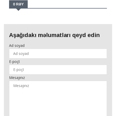
0 RƏY
Aşağıdakı məlumatları qeyd edin
Ad soyad
E-poçt
Mesajınız