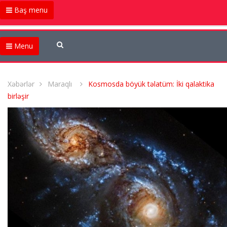
Baş menu
Menu
Xəbərlər
Maraqlı
Kosmosda böyük təlatüm: İki qalaktika
birləşir