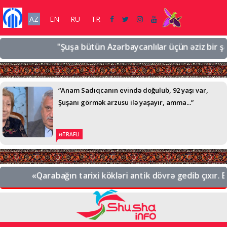
AZ
EN
RU
TR
"Şuşa bütün Azərbaycanlılar üçün əziz bir şəhərd
“Anam Sadıqcanın evində doğulub, 92 yaşı var,
Şuşanı görmək arzusu ilə yaşayır, amma...”
ƏTRAFLI
«Qarabağın tarixi kökləri antik dövrə gedib çıxır. Bu,