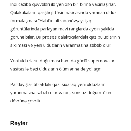
İndi cazibə qüvvələri ilə yenidən bir-birinə yaxınlaşırlar.
Qalaktikaların qarşılıqlı təsiri nəticəsində yaranan ulduz
formalaşması “Habl”ın ultrabənövşəyi işıq
görüntülərində parlayan mavi rənglərdə aydın şəkildə
görünə bilər. Bu proses qalaktikalardakı qaz buludlarının
sıxılması və yeni ulduzların yaranmasına səbəb olur.
Yeni ulduzların doğulması həm də güclü supernovalar
vasitəsilə bəzi ulduzların ölümlərinə də yol açır.
Partlayışlar ətrafdakı qazı sıxaraq yeni ulduzların
yaranmasına səbəb olur və bu, sonsuz doğum-ölüm
dövrünə çevrilir.
Rəylər