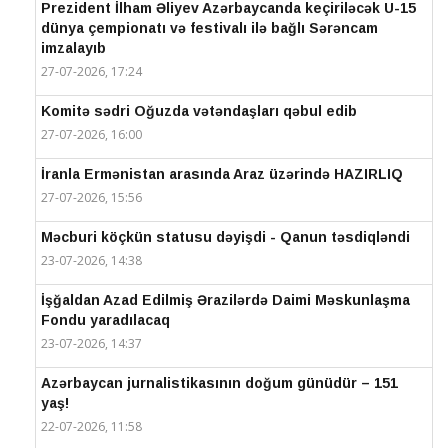
Prezident İlham Əliyev Azərbaycanda keçiriləcək U-15
dünya çempionatı və festivalı ilə bağlı Sərəncam
imzalayıb
27-07-2026, 17:24
Komitə sədri Oğuzda vətəndaşları qəbul edib
27-07-2026, 16:00
İranla Ermənistan arasında Araz üzərində HAZIRLIQ
27-07-2026, 15:56
Məcburi köçkün statusu dəyişdi - Qanun təsdiqləndi
23-07-2026, 14:38
İşğaldan Azad Edilmiş Ərazilərdə Daimi Məskunlaşma
Fondu yaradılacaq
23-07-2026, 14:37
Azərbaycan jurnalistikasının doğum günüdür – 151
yaş!
22-07-2026, 11:58