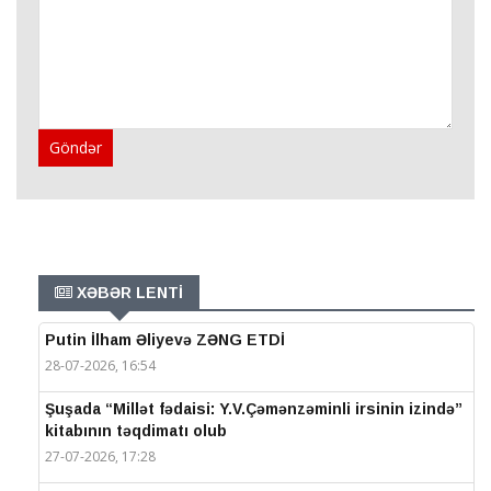
Göndər
XƏBƏR LENTİ
Putin İlham Əliyevə ZƏNG ETDİ
28-07-2026, 16:54
Şuşada “Millət fədaisi: Y.V.Çəmənzəminli irsinin izində”
kitabının təqdimatı olub
27-07-2026, 17:28