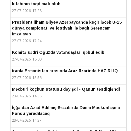
kitabının təqdimatı olub
27-07-2026, 17:28
Prezident İlham Əliyev Azərbaycanda keçiriləcək U-15
dünya çempionatı və festivalı ilə bağlı Sərəncam
imzalayıb
27-07-2026, 17:24
Komitə sədri Oğuzda vətəndaşları qəbul edib
27-07-2026, 16:00
İranla Ermənistan arasında Araz üzərində HAZIRLIQ
27-07-2026, 15:56
Məcburi köçkün statusu dəyişdi - Qanun təsdiqləndi
23-07-2026, 14:38
İşğaldan Azad Edilmiş Ərazilərdə Daimi Məskunlaşma
Fondu yaradılacaq
23-07-2026, 14:37