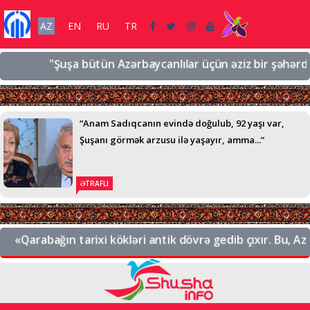
AZ
EN
RU
TR
"Şuşa bütün Azərbaycanlılar üçün əziz bir şəhərdir, əzi
“Anam Sadıqcanın evində doğulub, 92 yaşı var,
Şuşanı görmək arzusu ilə yaşayır, amma...”
ƏTRAFLI
«Qarabağın tarixi kökləri antik dövrə gedib çıxır. Bu, Azərb