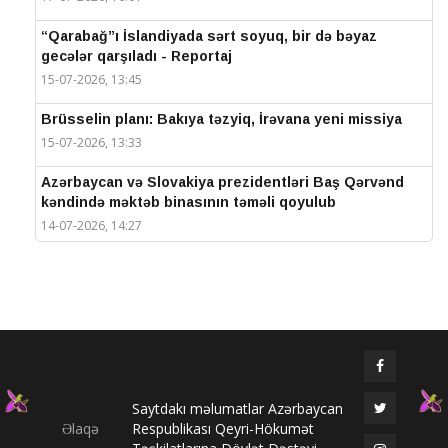
“Qarabağ”ı İslandiyada sərt soyuq, bir də bəyaz
gecələr qarşıladı - Reportaj
15-07-2026, 13:45
Brüsselin planı: Bakıya təzyiq, İrəvana yeni missiya
15-07-2026, 13:33
Azərbaycan və Slovakiya prezidentləri Baş Qərvənd
kəndində məktəb binasının təməli qoyulub
14-07-2026, 14:27
IV Şuşa Qlobal Media Forumu başa çatdı
14-07-2026, 14:26
Prezidentlər Şuşada mətbuata bəyanatlarla çıxış
edirlər
14-07-2026, 14:25
Saytdakı məlumatlar Azərbaycan
Elməddin Behbud: “IV Şuşa Qlobal Media Forumu
Əlaqə
Respublikası Qeyri-Hökumət
beynəlxalq media əməkdaşlığının nüfuzlu