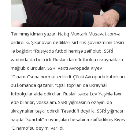
Tanınmış idman yazarı Natiq Muxtarlı Musavat.com-a
bildirdi ki, Şikunovun dedikləri sırf rus şovinizminin təsiri
ilə bağlıdır: “Rusiyada futbol həmişə zəif olub, SSRİ
vaxtında da belə idi. Ruslar daim futbolda ukraynalılara
məğlub olurdular. SSRİ vaxtı Avropada Kiyev
“Dinamo”suna hörmət edilirdi. Çünki Avropada kubokları
bu komanda qazanır, “Qızıl top”ları da ukraynalı
futbolçular əldə edirdilər. Ruslar təkcə Lev Yaşinlə fəxr
edə bilərlər, vəssalam. SSRİ yığmasının özəyini də
ukraynalılar təşkil edirdi. Təsadüfi deyil ki, SSRİ yığması
haqda “Spartak”ın oyunçuları hesabına zəiflədilmiş Kiyev
“Dinamo”su deyimi var idi.