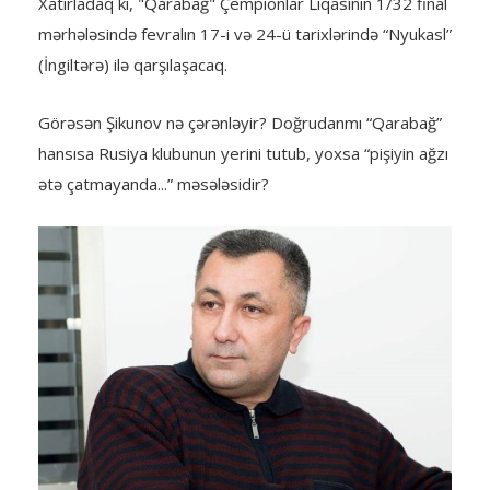
Xatırladaq ki, "Qarabağ" Çempionlar Liqasının 1/32 final
mərhələsində fevralın 17-i və 24-ü tarixlərində “Nyukasl”
(İngiltərə) ilə qarşılaşacaq.
Görəsən Şikunov nə çərənləyir? Doğrudanmı “Qarabağ”
hansısa Rusiya klubunun yerini tutub, yoxsa “pişiyin ağzı
ətə çatmayanda...” məsələsidir?