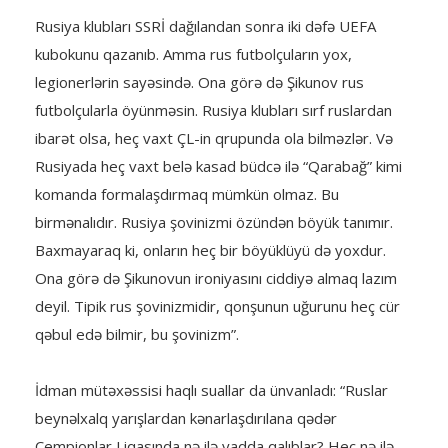
Rusiya klubları SSRİ dağılandan sonra iki dəfə UEFA
kubokunu qazanıb. Amma rus futbolçuların yox,
legionerlərin sayəsində. Ona görə də Şikunov rus
futbolçularla öyünməsin. Rusiya klubları sırf ruslardan
ibarət olsa, heç vaxt ÇL-in qrupunda ola bilməzlər. Və
Rusiyada heç vaxt belə kasad büdcə ilə “Qarabağ” kimi
komanda formalaşdırmaq mümkün olmaz. Bu
birmənalıdır. Rusiya şovinizmi özündən böyük tanımır.
Baxmayaraq ki, onların heç bir böyüklüyü də yoxdur.
Ona görə də Şikunovun ironiyasını ciddiyə almaq lazım
deyil. Tipik rus şovinizmidir, qonşunun uğurunu heç cür
qəbul edə bilmir, bu şovinizm”.
İdman mütəxəssisi haqlı suallar da ünvanladı: “Ruslar
beynəlxalq yarışlardan kənarlaşdırılana qədər
Çempionlar Liqasında nə ilə yadda qalıblar? Heç nə ilə.