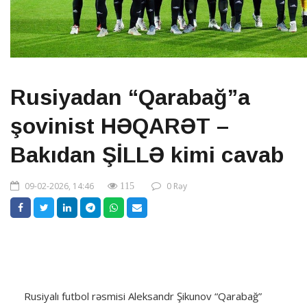
Rusiyadan “Qarabağ”a
şovinist HƏQARƏT –
Bakıdan ŞİLLƏ kimi cavab
09-02-2026, 14:46
0 Rəy
115
Rusiyalı futbol rəsmisi Aleksandr Şikunov “Qarabağ”