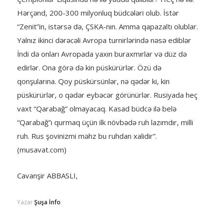
Hərçənd, 200-300 milyonluq büdcələri olub. İstər
“Zenit”in, istərsə də, ÇSKA-nın. Amma qapazaltı olublar.
Yalnız ikinci dərəcəli Avropa turnirlərində nəsə ediblər
İndi də onları Avropada yaxın buraxmırlar və düz də
edirlər. Ona görə də kin püskürürlər. Özü də
qonşularına. Qoy püskürsünlər, nə qədər ki, kin
püskürürlər, o qədər eybəcər görünürlər. Rusiyada heç
vaxt “Qarabağ” olmayacaq. Kasad büdcə ilə belə
“Qarabağ”ı qurmaq üçün ilk növbədə ruh lazımdır, milli
ruh. Rus şovinizmi məhz bu ruhdan xalidir”.
(musavat.com)
Cavanşir ABBASLI,
Yazar
Şuşa İnfo