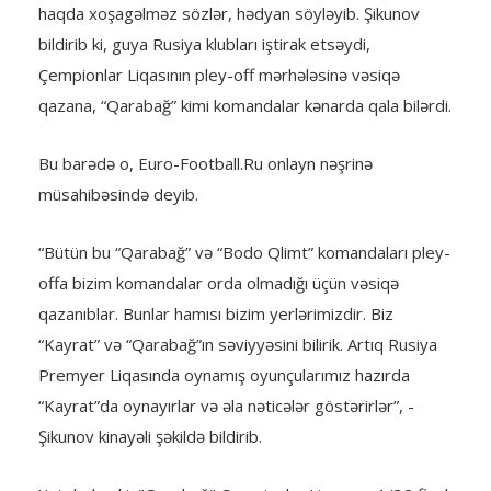
haqda xoşagəlməz sözlər, hədyan söyləyib. Şikunov
bildirib ki, guya Rusiya klubları iştirak etsəydi,
Çempionlar Liqasının pley-off mərhələsinə vəsiqə
qazana, “Qarabağ” kimi komandalar kənarda qala bilərdi.
Bu barədə o, Euro-Football.Ru onlayn nəşrinə
müsahibəsində deyib.
“Bütün bu “Qarabağ” və “Bodo Qlimt” komandaları pley-
offa bizim komandalar orda olmadığı üçün vəsiqə
qazanıblar. Bunlar hamısı bizim yerlərimizdir. Biz
“Kayrat” və “Qarabağ”ın səviyyəsini bilirik. Artıq Rusiya
Premyer Liqasında oynamış oyunçularımız hazırda
“Kayrat”da oynayırlar və əla nəticələr göstərirlər”, -
Şikunov kinayəli şəkildə bildirib.