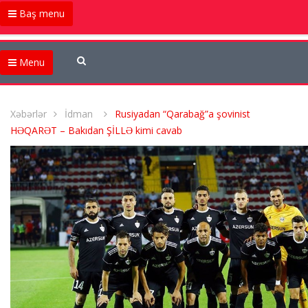
Baş menu
Menu
Xəbərlər
İdman
Rusiyadan “Qarabağ”a şovinist
HƏQARƏT – Bakıdan ŞİLLƏ kimi cavab