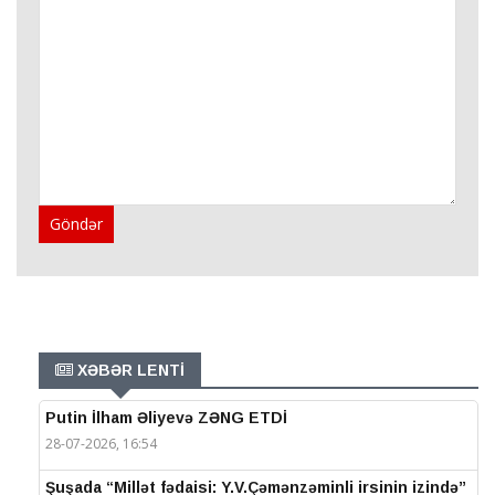
Göndər
XƏBƏR LENTİ
Putin İlham Əliyevə ZƏNG ETDİ
28-07-2026, 16:54
Şuşada “Millət fədaisi: Y.V.Çəmənzəminli irsinin izində”