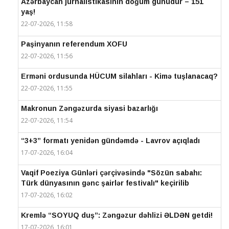
Azərbaycan jurnalistikasının doğum günüdür – 151
yaş!
22-07-2026, 11:58
Paşinyanın referendum XOFU
22-07-2026, 11:56
Erməni ordusunda HÜCUM silahları - Kimə tuşlanacaq?
22-07-2026, 11:55
Makronun Zəngəzurda siyasi bazarlığı
22-07-2026, 11:54
“3+3” formatı yenidən gündəmdə - Lavrov açıqladı
17-07-2026, 16:04
Vaqif Poeziya Günləri çərçivəsində "Sözün sabahı:
Türk dünyasının gənc şairlər festivalı" keçirilib
17-07-2026, 16:02
Kremlə “SOYUQ duş”: Zəngəzur dəhlizi ƏLDƏN getdi!
17-07-2026, 16:01