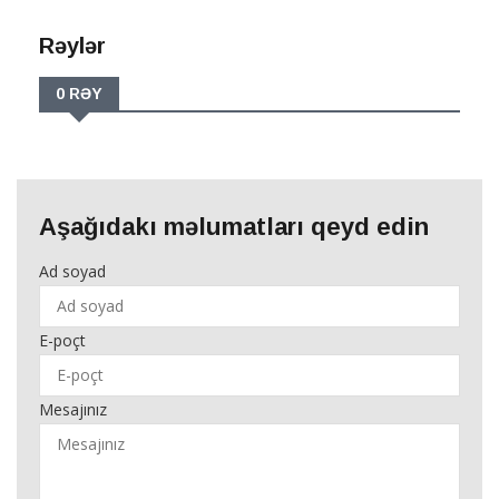
Rəylər
0 RƏY
Aşağıdakı məlumatları qeyd edin
Ad soyad
E-poçt
Mesajınız